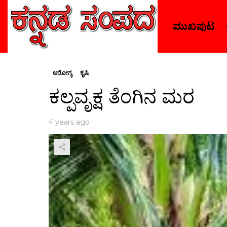
ಮುಖಪುಟ
ಆರೋಗ್ಯ
ಕೃಷಿ
ಕಲ್ಪವೃಕ್ಷ ತೆಂಗಿನ ಮರ
4 years ago