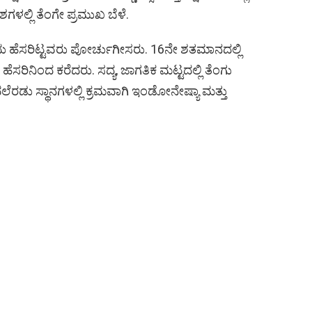
ೇಶಗಳಲ್ಲಿ ತೆಂಗೇ ಪ್ರಮುಖ ಬೆಳೆ.
ು ಹೆಸರಿಟ್ಟವರು ಪೋರ್ಚುಗೀಸರು. 16ನೇ ಶತಮಾನದಲ್ಲಿ
ೆಸರಿನಿಂದ ಕರೆದರು. ಸದ್ಯ, ಜಾಗತಿಕ ಮಟ್ಟದಲ್ಲಿ ತೆಂಗು
ಲೆರಡು ಸ್ಥಾನಗಳಲ್ಲಿ ಕ್ರಮವಾಗಿ ಇಂಡೋನೇಷ್ಯಾ ಮತ್ತು