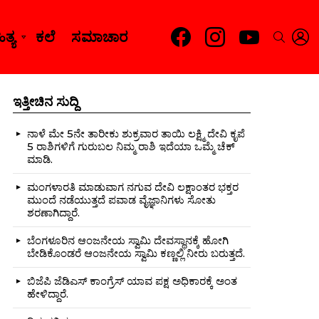
facebook
instagram
youtube
L
SEARC
ತ್ಯ
ಕಲೆ
ಸಮಾಚಾರ
ಇತ್ತೀಚಿನ ಸುದ್ದಿ
ನಾಳೆ ಮೇ 5ನೇ ತಾರೀಕು ಶುಕ್ರವಾರ ತಾಯಿ ಲಕ್ಷ್ಮಿ ದೇವಿ ಕೃಪೆ
5 ರಾಶಿಗಳಿಗೆ ಗುರುಬಲ ನಿಮ್ಮ ರಾಶಿ ಇದೆಯಾ ಒಮ್ಮೆ ಚೆಕ್
ಮಾಡಿ.
ಮಂಗಳಾರತಿ ಮಾಡುವಾಗ ನಗುವ ದೇವಿ ಲಕ್ಷಾಂತರ ಭಕ್ತರ
ಮುಂದೆ ನಡೆಯುತ್ತದೆ ಪವಾಡ ವೈಜ್ಞಾನಿಗಳು ಸೋತು
ಶರಣಾಗಿದ್ದಾರೆ.
ಬೆಂಗಳೂರಿನ ಆಂಜನೇಯ ಸ್ವಾಮಿ ದೇವಸ್ಥಾನಕ್ಕೆ ಹೋಗಿ
ಬೇಡಿಕೊಂಡರೆ ಆಂಜನೇಯ ಸ್ವಾಮಿ ಕಣ್ಣಲ್ಲಿ ನೀರು ಬರುತ್ತದೆ.
ಬಿಜೆಪಿ ಜೆಡಿಎಸ್ ಕಾಂಗ್ರೆಸ್ ಯಾವ ಪಕ್ಷ ಅಧಿಕಾರಕ್ಕೆ ಅಂತ
ಹೇಳಿದ್ದಾರೆ.