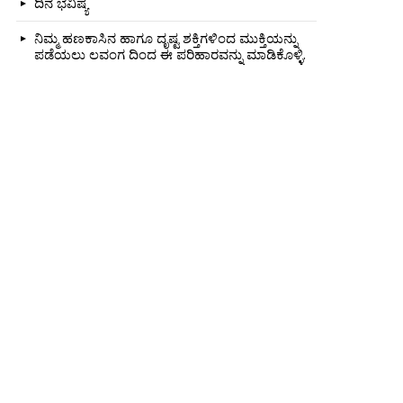
ದಿನ ಭವಿಷ್ಯ
ನಿಮ್ಮ ಹಣಕಾಸಿನ ಹಾಗೂ ದೃಷ್ಟ ಶಕ್ತಿಗಳಿಂದ ಮುಕ್ತಿಯನ್ನು
ಪಡೆಯಲು ಲವಂಗ ದಿಂದ ಈ ಪರಿಹಾರವನ್ನು ಮಾಡಿಕೊಳ್ಳಿ.