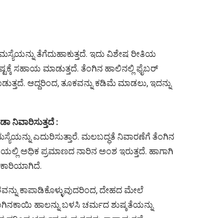
ಮಸ್ಯೆಯನ್ನು ತೆಗೆದುಹಾಕುತ್ತದೆ. ಇದು ವಿಶೇಷ ರೀತಿಯ
್ಟಕ್ಕೆ ಸಹಾಯ ಮಾಡುತ್ತದೆ. ತೆಂಗಿನ ಹಾಲಿನಲ್ಲಿ ಫೈಬರ್
ುತ್ತದೆ. ಆದ್ದರಿಂದ, ತೂಕವನ್ನು ಕಡಿಮೆ ಮಾಡಲು, ಇದನ್ನು
 ನಿವಾರಿಸುತ್ತದೆ :
ಯನ್ನು ಎದುರಿಸುತ್ತಾರೆ. ಮಲಬದ್ಧತೆ ನಿವಾರಣೆಗೆ ತೆಂಗಿನ
ಯಲ್ಲಿ ಅಧಿಕ ಪ್ರಮಾಣದ ನಾರಿನ ಅಂಶ ಇರುತ್ತದೆ. ಹಾಗಾಗಿ
ಕಾರಿಯಾಗಿದೆ.
ವನ್ನು ಕಾಪಾಡಿಕೊಳ್ಳುವುದರಿಂದ, ದೇಹದ ಮೇಲೆ
ಂಗಿನಕಾಯಿ ಹಾಲನ್ನು ಬಳಸಿ ಚರ್ಮದ ಶುಷ್ಕತೆಯನ್ನು