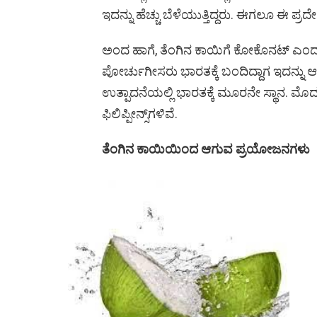
ಇದನ್ನು ಹೆಚ್ಚು ಬೆಳೆಯುತ್ತಿದ್ದರು. ಈಗಲೂ ಈ ಪ್ರದ
ಅಂದ ಹಾಗೆ, ತೆಂಗಿನ ಕಾಯಿಗೆ ಕೋಕೊನಟ್‌ ಎಂದ
ಪೋರ್ಚುಗೀಸರು ಭಾರತಕ್ಕೆ ಬಂದಿದ್ದಾಗ ಇದನ್ನು ಆ ಹ
ಉತ್ಪಾದನೆಯಲ್ಲಿ ಭಾರತಕ್ಕೆ ಮೂರನೇ ಸ್ಥಾನ. ಮೊದ
ಫಿಲಿಪ್ಪೀನ್ಸ್‌ಗಳಿವೆ.
ತೆಂಗಿನ ಕಾಯಿಯಿಂದ ಆಗುವ ಪ್ರಯೋಜನಗಳು