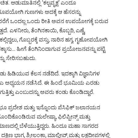
ಚಿತ. ಆಡುಮಾತಿನಲ್ಲಿ ‘ಕಲ್ಪವೃಕ್ಷ’ ಎಂದೂ
ಹೂಪಯೋಗಿ ಗುಣಗಳು ಅದಕ್ಕೆ ಆ ಹೆಸರನ್ನು
ನವರೆಗೆ ಒಂದಲ್ಲ ಒಂದು ರೀತಿ ಅವನ ಉಪಯೋಗಕ್ಕೆ ಬರುವ
ದೆ. ಎಳನೀರು, ತೆಂಗಿನಕಾಯಿ, ಕೊಬ್ಬರಿ, ಎಣ್ಣೆ,
ದ್ದಲು, ಗೊಬ್ಬರಕ್ಕೆ ವಸ್ತು, ನಾರಿನ ಹಗ್ಗ, ಗೃಹೋಪಯೋಗಿ
ಪಕ್ಕಾಸು… ಹೀಗೆ ತೆಂಗಿನಿಂದಾಗುವ ಪ್ರಯೋಜನವನ್ನು ಪಟ್ಟಿ
ನು ಸೇರಿಸಬಹುದು.
ಡಿಯುವ ಕೆಲಸ ನಡೆದಿದೆ. ಇದಕ್ಕಾಗಿ ವಿಜ್ಞಾನಿಗಳ
‌ಎ ಅಧ್ಯಯನ ನಡೆಸಿದೆ. ಈ ಹಿಂದೆ ಭೂಮಿಯ ಎರಡು
ುತ್ತಿತ್ತು ಎಂಬುದನ್ನು ಅವರು ಕಂಡು ಕೊಂಡಿದ್ದಾರೆ.
 ಪ್ರದೇಶ ಮತ್ತು ಇನ್ನೊಂದು ಪೆಸಿಫಿಕ್‌ ಜಲಾನಯನ
ಹೊಂದಿಕೊಂಡಿರುವ ಮಲೇಷ್ಯಾ, ಫಿಲಿಪ್ಪೀನ್ಸ್‌ ಮತ್ತು
 ಪ್ರಮಾಣದಲ್ಲಿ ಬೆಳೆಯುತ್ತಿದ್ದರು. ಹಿಂದೂ ಮಹಾ ಸಾಗರದ
ಿಣ ಭಾಗ, ಶ್ರೀಲಂಕಾ, ಮಾಲ್ಡೀವ್ಸ್‌ ಮತ್ತು ಲಕ್ಷದೀಪಗಳಲ್ಲಿ