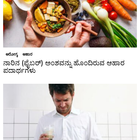
ಆರೋಗ್ಯ
ಆಹಾರ
ನಾರಿನ (ಫೈಬರ್) ಅಂಶವನ್ನು ಹೊಂದಿರುವ ಆಹಾರ
ಪದಾರ್ಥಗಳು