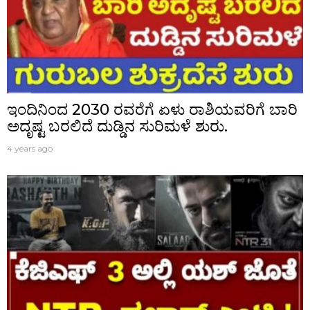
ಇಂದಿನಿಂದ 2030 ರವರೆಗೆ ಏಳು ರಾಶಿಯವರಿಗೆ ಬಾರಿ
ಅದೃಷ್ಟ ಬರಲಿದೆ ದುಡ್ಡಿನ ಸುರಿಮಳೆ ಶುರು.
4 years ago