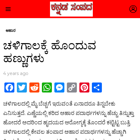
L
Menu
ಆಹಾರ
ಚಳಿಗಾಲಕ್ಕೆ ಹೊಂದುವ
ಹಣ್ಣುಗಳು
4 years ago
F
T
R
W
M
C
Pi
S
a
wi
e
h
es
o
nt
h
ಚಳಿಗಾಲದಲ್ಲಿ ಮೈ ಬೆಚ್ಚಗೆ ಇರುವಂತೆ ಏನಾದರೂ ತಿನ್ನಬೇಕು
ce
tt
d
at
se
py
er
ar
ಎನಿಸುತ್ತದೆ. ಎಣ್ಣೆಯಲ್ಲಿ ಕರಿದ ಆಹಾರ ಪದಾರ್ಥಗಳನ್ನು ಹೆಚ್ಚು ತಿನ್ನುತ್ತಾ
b
er
di
s
n
Li
es
e
ಹೋದರೆ ಅದರಿಂದ ಹೃದಯದ ಆರೋಗ್ಯಕ್ಕೆ ತೊಂದರೆ ಕಟ್ಟಿಟ್ಟ ಬುತ್ತಿ.
o
t
A
g
n
t
ಚಳಿಗಾಲದಲ್ಲಿ ಕೇವಲ ತಂಪಾದ ಆಹಾರ ಪದಾರ್ಥಗಳನ್ನು ಹೆಚ್ಚಾಗಿ
o
p
er
k