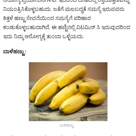
ನಿಯಂತ್ರಿಸಿಕೊಳ್ಳಬಹುದು. ಜತೆಗೆ ಮಲಬದ್ಧತೆ ಸಮಸ್ಯೆ ಇರುವವರು
ಕಿತ್ತಳೆ ಹಣ್ಣು ಸೇವನೆಯಿಂದ ಸಮಸ್ಯೆಗೆ ಪರಿಹಾರ
ಕಂಡುಕೊಳ್ಳಬಹುದಾಗಿದೆ. ಈ ಹಣ್ಣಿನಲ್ಲಿ ವಿಟಮಿನ್ ಸಿ ಇರುವುದರಿಂದ
ಇದು ನಿಮ್ಮ ಆರೋಗ್ಯಕ್ಕೆ ತುಂಬಾ ಒಳ್ಳೆಯದು.
ಬಾಳೆಹಣ್ಣು :
ಬಾಳೆಹಣ್ಣು