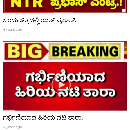
ಒಂದು ಚಿತ್ರದಲ್ಲಿ ಯಶ್ ಪ್ರಭಾಸ್.
4 years ago
ಗರ್ಭಿಣಿಯಾದ ಹಿರಿಯ ನಟಿ ತಾರಾ.
4 years ago