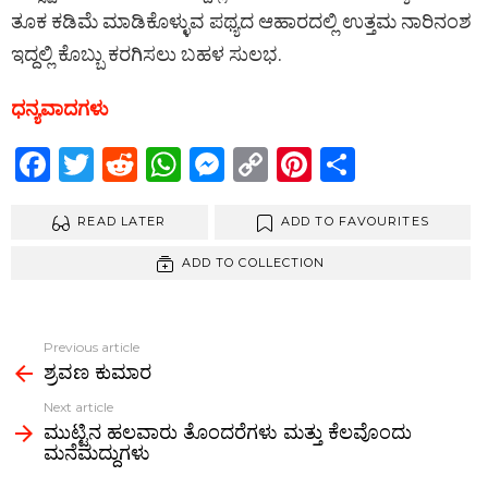
ತೂಕ ಕಡಿಮೆ ಮಾಡಿಕೊಳ್ಳುವ ಪಥ್ಯದ ಆಹಾರದಲ್ಲಿ ಉತ್ತಮ ನಾರಿನಂಶ
ಇದ್ದಲ್ಲಿ ಕೊಬ್ಬು ಕರಗಿಸಲು ಬಹಳ ಸುಲಭ.
ಧನ್ಯವಾದಗಳು
F
T
R
W
M
C
Pi
S
a
wi
e
h
es
o
nt
h
ce
READ LATER
tt
d
at
se
py
ADD TO FAVOURITES
er
ar
b
er
di
s
n
Li
es
e
ADD TO COLLECTION
o
t
A
g
n
t
o
p
er
k
Previous article
See
k
p
ಶ್ರವಣ ಕುಮಾರ
more
Next article
ಮುಟ್ಟಿನ ಹಲವಾರು ತೊಂದರೆಗಳು ಮತ್ತು ಕೆಲವೊಂದು
ಮನೆಮದ್ದುಗಳು