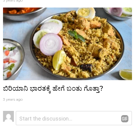
3 years ago
ಬಿರಿಯಾನಿ ಭಾರತಕ್ಕೆ ಹೇಗೆ ಬಂತು ಗೊತ್ತಾ?
3 years ago
ನಿಮ್ಮದೊಂದು
ಟಿಪ್ಪಣಿ
*
ಉತ್ತರ