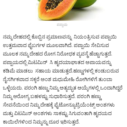
ಪಪ್ಪಾಯ
ನಮ್ಮ ದೇಹದಲ್ಲಿ ಕೊಬ್ಬಿನ ಪ್ರಮಾಣವನ್ನು ನಿಯಂತ್ರಿಸುವ ಪಪ್ಪಾಯಿ
ಉತ್ತಮವಾದ ಫೈಬರ್ಗಳ ಮೂಲವಾಗಿದೆ. ಪಪ್ಪಾಯಿ ಸೇವಿಸುವ
ಮೂಲಕ ನಮ್ಮ ದೇಹದ ರೋಗ ನಿರೋಧಕ ವ್ಯವಸ್ಥೆ ಹೆಚ್ಚಾಗುತ್ತದೆ.
ಪಪ್ಪಾಯದಲ್ಲಿ ಮಿಟಮಿನ್ ಸಿ ಹೃದಯಾಘಾತದ ಅಪಾಯವನ್ನು
ಕಡಿಮೆ ಮಾಡಲು ಸಹಾಯ ಮಾಡುತ್ತದೆ.ಹಣ್ಣುಗಳಲ್ಲಿ ಕಂಡುಬರುವ
ನೈಸರ್ಗಿಕವಾದ ಸಕ್ಕರೆ ಅಂಶ ಮಧುಮೇಹಿ ರೋಗಿಗಳಿಗೆ ತುಂಬಾ
ಒಳ್ಳೆಯದು. ಪರಂಗಿ ಹಣ್ಣು ನಿಮ್ಮ ಅತ್ಯದ್ಭುತ ಆಯ್ಕೆಗಳಲ್ಲಿ ಒಂದಾಗಿದ್ದರೆ
ನಿಮ್ಮ ಆರೋಗ್ಯ ಬಹಳಷ್ಟು ಸುಧಾರಿಸುತ್ತದೆ. ಪರಂಗಿ ಹಣ್ಣು
ಸೇವನೆಯಿಂದ ನಿಮ್ಮ ದೇಹಕ್ಕೆ ಫೈಟೋನ್ಯೂಟ್ರಿಯೆಂಟ್ಸ್ ಅಂಶಗಳು
ಮತ್ತು ವಿಟಮಿನ್ ಅಂಶಗಳು ಸಾಕಷ್ಟು ಸಿಗುವಂತಾಗಿ ಹೃದಯದ
ಕಾಯಿಲೆಗಳಿಂದ ನಿಮ್ಮನ್ನು ದೂರ ಇರಿಸುತ್ತದೆ.