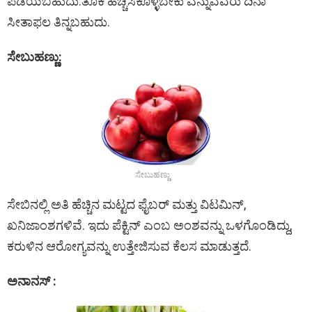
ಪಡೆಯಬಹುದು.ತೂಕ ಹೆಚ್ಚಿಸಿಕೊಳ್ಳಬೇಕು ಎನ್ನುವವರು ದಿನಾ
ಸೀತಾಫಲ ತಿನ್ನಬಹುದು.
ಸೇಬುಹಣ್ಣು:
ಸೇಬುಹಣ್ಣು
ಸೇಬಿನಲ್ಲಿ ಅತಿ ಹೆಚ್ಚಿನ ಮಟ್ಟದ ಫೈಬರ್ ಮತ್ತು ವಿಟಮಿನ್,
ಖನಿಜಾಂಶಗಳಿವೆ. ಇದು ಪೆಕ್ಟಿನ್ ಎಂಬ ಅಂಶವನ್ನು ಒಳಗೊಂಡಿದ್ದು,
ಕರುಳಿನ ಆರೋಗ್ಯವನ್ನು ಉತ್ತೇಜಿಸುವ ಕೆಲಸ ಮಾಡುತ್ತದೆ.
ಅನಾನಸ್ :