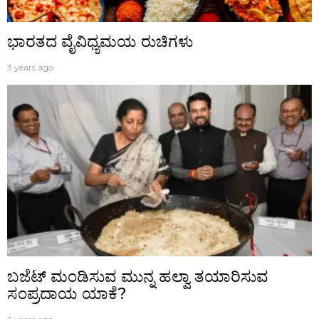
ಭಾರತದ ವೈವಿಧ್ಯಮಯ ರುಚಿಗಳು
3 years ago
ಬಜೆಟ್‌ ಮಂಡಿಸುವ ಮುನ್ನ ಹಲ್ವಾ ತಯಾರಿಸುವ
ಸಂಪ್ರದಾಯ ಯಾಕೆ?