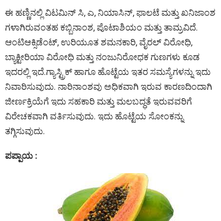
ಈ ಹಣ್ಣಿನಲ್ಲಿ ವಿಟಮಿನ್ ಸಿ, ಎ, ನಿಯಾಸಿನ್, ಫಾಲಟೆ ಮತ್ತು ಖನಿಜಾಂಶ
ಗಳಾಗಿರುವಂತಹ ಕಬ್ಬಿನಾಂಶ, ಪೊಟಾಶಿಯಂ ಮತ್ತು ತಾಮ್ರವಿದೆ.
ಆಂಟಿಆಕ್ಸಿಡೆಂಟ್, ಉರಿಯೂತ ಶಮನಕಾರಿ, ವೈರಲ್ ವಿರೋಧಿ,
ಬ್ಯಾಕ್ಟೀರಿಯಾ ವಿರೋಧಿ ಮತ್ತು ನಂಜುನಿರೋಧಕ ಗುಣಗಳು ಕೂಡ
ಇದರಲ್ಲಿ ಇದೆ.ಗ್ಯಾಸ್ಟ್ರಿಕ್ ಹಾಗೂ ಹೊಟ್ಟೆಯ ಇತರ ಸಮಸ್ಯೆಗಳನ್ನು ಇದು
ನಿವಾರಿಸುವುದು. ನಾರಿನಾಂಶವು ಅಧಿಕವಾಗಿ ಇರುವ ಕಾರಣದಿಂದಾಗಿ
ಜೀರ್ಣಕ್ರಿಯೆಗೆ ಇದು ಸಹಕಾರಿ ಮತ್ತು ಮಲಬದ್ಧತೆ ಇರುವವರಿಗೆ
ವಿರೇಚಕವಾಗಿ ವರ್ತಿಸುವುದು. ಇದು ಹೊಟ್ಟೆಯ ಸೋಂಕನ್ನು
ತಗ್ಗಿಸುವುದು.
ಪಪ್ಪಾಯ :