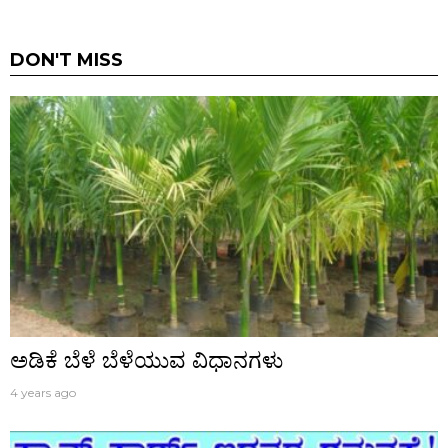
DON'T MISS
ಅಡಿಕೆ ಬೆಳೆ ಬೆಳೆಯುವ ವಿಧಾನಗಳು
4 years ago