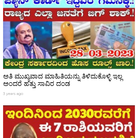
ಅತಿ ಮುಖ್ಯವಾದ ಮಾಹಿತಿಯನ್ನು ತಿಳಿದುಕೊಳ್ಳಿ ಇಲ್ಲ
ಅಂದರೆ ಹತ್ತು ಸಾವಿರ ದಂಡ
3 years ago