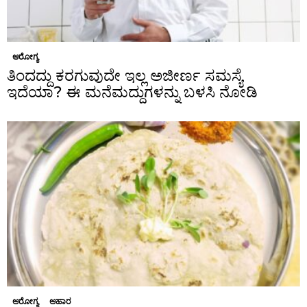
ಆರೋಗ್ಯ
ತಿಂದದ್ದು ಕರಗುವುದೇ ಇಲ್ಲ ಅಜೀರ್ಣ ಸಮಸ್ಯೆ
ಇದೆಯಾ? ಈ ಮನೆಮದ್ದುಗಳನ್ನು ಬಳಸಿ ನೋಡಿ
ಆರೋಗ್ಯ
ಆಹಾರ