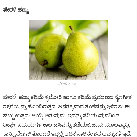
ಪೇರಳೆ ಹಣ್ಣು:
ಪೇರಳೆ ಹಣ್ಣು
ಪೇರಳೆ ಹಣ್ಣು ಕಡಿಮೆ ಕ್ಯಲೋರಿ ಹಾಗೂ ಕಡಿಮೆ ಪ್ರಮಾಣದ ನೈಸರ್ಗಿಕ
ಸಕ್ಕರೆಯನ್ನು ಹೊಂದಿರುತ್ತದೆ. ಅನಗತ್ಯವಾದ ತೂಕವನ್ನು ಇಳಿಸಲು ಈ
ಹಣ್ಣು ಉತ್ತಮ ಆಯ್ಕೆ ಆಗುವುದು. ಇದನ್ನು ಸವಿಯುವುದರಿಂದ
ದೀರ್ಘ ಸಮಯಗಳ ಕಾಲ ಹಸಿವನ್ನು ತಡೆಯಬಹುದು.ಮೂಲವ್ಯಾಧಿ,
ಕಾನ್ಸ್ಟಿಪೇಶನ್ ತೊಂದರೆ ಇದ್ದಲ್ಲಿ ಅಧಿಕ ನಾರಿನಂಶದ ಅವಶ್ಯಕತೆ ಇದೆ.