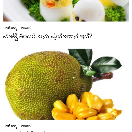
ಆರೋಗ್ಯ
ಆಹಾರ
ಮೊಟ್ಟೆ ತಿಂದರೆ ಏನು ಪ್ರಯೋಜನ ಇದೆ?
ಆರೋಗ್ಯ
ಆಹಾರ