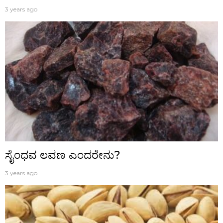
3 years ago
ಸೈಂಧವ ಲವಣ ಎಂದರೇನು?
3 years ago