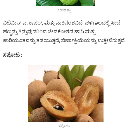
ಸೀಬೆಹಣ್ಣು
ವಿಟಮಿನ್ ಎ, ಕಾಪರ್, ಮತ್ತು ನಾರಿನಂಶವಿದೆ. ಚಳಿಗಾಲದಲ್ಲಿ ಸೀಬೆ
ಹಣ್ಣನ್ನು ತಿನ್ನುವುದರಿಂದ ಜೀವಕೋಶದ ಹಾನಿ ಮತ್ತು
ಉರಿಯೂತವನ್ನು ತಡೆಯುತ್ತದೆ, ಜೀರ್ಣಕ್ರಿಯೆಯನ್ನು ಉತ್ತೇಜಿಸುತ್ತದೆ.
ಸಪೋಟ :
ಸಪೋಟ