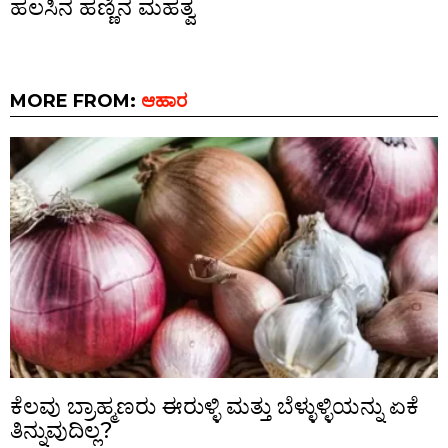
ಹಲಸಿನ ಹಣ್ಣಿನ ಮಹತ್ವ
MORE FROM:
ಆಹಾರ
ಕೆಲವು ಬ್ರಾಹ್ಮಣರು ಈರುಳ್ಳಿ ಮತ್ತು ಬೆಳ್ಳುಳ್ಳಿಯನ್ನು ಏಕೆ
ತಿನ್ನುವುದಿಲ್ಲ?