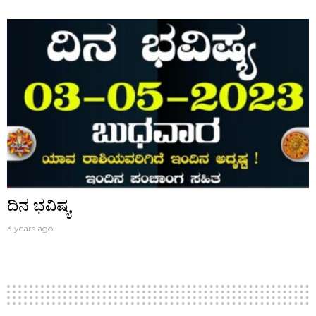
ದಿನ ಭವಿಷ್ಯ
3 years ago