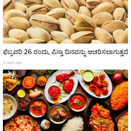
ಫೆಬ್ರವರಿ 26 ರಂದು, ಪಿಸ್ತಾ ದಿನವನ್ನು ಆಚರಿಸಲಾಗುತ್ತದೆ
3 years ago