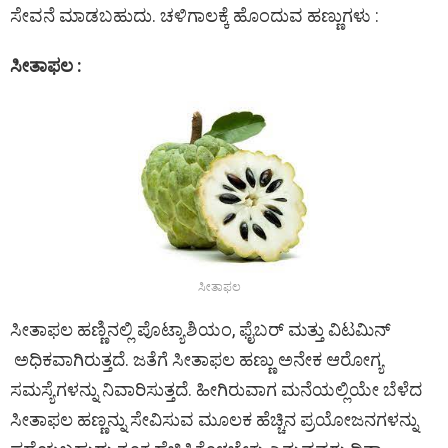
ಸೇವನೆ ಮಾಡಬಹುದು. ಚಳಿಗಾಲಕ್ಕೆ ಹೊಂದುವ ಹಣ್ಣುಗಳು :
ಸೀತಾಫಲ :
ಸೀತಾಫಲ
ಸೀತಾಫಲ ಹಣ್ಣಿನಲ್ಲಿ ಪೊಟ್ಯಾಶಿಯಂ, ಫೈಬರ್ ಮತ್ತು ವಿಟಮಿನ್
ಅಧಿಕವಾಗಿರುತ್ತದೆ. ಜತೆಗೆ ಸೀತಾಫಲ ಹಣ್ಣು ಅನೇಕ ಆರೋಗ್ಯ
ಸಮಸ್ಯೆಗಳನ್ನು ನಿವಾರಿಸುತ್ತದೆ. ಹೀಗಿರುವಾಗ ಮನೆಯಲ್ಲಿಯೇ ಬೆಳೆದ
ಸೀತಾಫಲ ಹಣ್ಣನ್ನು ಸೇವಿಸುವ ಮೂಲಕ ಹೆಚ್ಚಿನ ಪ್ರಯೋಜನಗಳನ್ನು