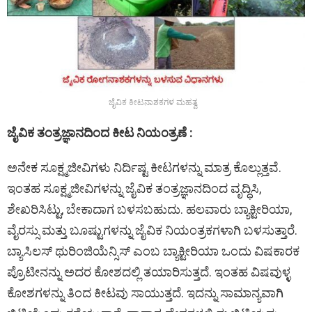
ಜೈವಿಕ ಕೀಟನಾಶಕಗಳ ಮಹತ್ವ
ಜೈವಿಕ ತಂತ್ರಜ್ಞಾನದಿಂದ ಕೀಟ ನಿಯಂತ್ರಣೆ :
ಅನೇಕ ಸೂಕ್ಷ್ಮಜೀವಿಗಳು ನಿರ್ದಿಷ್ಟ ಕೀಟಗಳನ್ನು ಮಾತ್ರ ಕೊಲ್ಲುತ್ತವೆ.
ಇಂತಹ ಸೂಕ್ಷ್ಮಜೀವಿಗಳನ್ನು ಜೈವಿಕ ತಂತ್ರಜ್ಞಾನದಿಂದ ವೃದ್ಧಿಸಿ,
ಶೇಖರಿಸಿಟ್ಟು, ಬೇಕಾದಾಗ ಬಳಸಬಹುದು. ಹಲವಾರು ಬ್ಯಾಕ್ಟೀರಿಯಾ,
ವೈರಸ್ಸು ಮತ್ತು ಬೂಷ್ಟುಗಳನ್ನು ಜೈವಿಕ ನಿಯಂತ್ರಕಗಳಾಗಿ ಬಳಸುತ್ತಾರೆ.
ಬ್ಯಾಸಿಲಸ್ ಥುರಿಂಜಿಯೆನ್ಸಿಸ್ ಎಂಬ ಬ್ಯಾಕ್ಟೀರಿಯಾ ಒಂದು ವಿಷಕಾರಕ
ಪ್ರೊಟೀನನ್ನು ಅದರ ಕೋಶದಲ್ಲಿ ತಯಾರಿಸುತ್ತದೆ. ಇಂತಹ ವಿಷವುಳ್ಳ
ಕೋಶಗಳನ್ನು ತಿಂದ ಕೀಟವು ಸಾಯುತ್ತದೆ. ಇದನ್ನು ಸಾಮಾನ್ಯವಾಗಿ