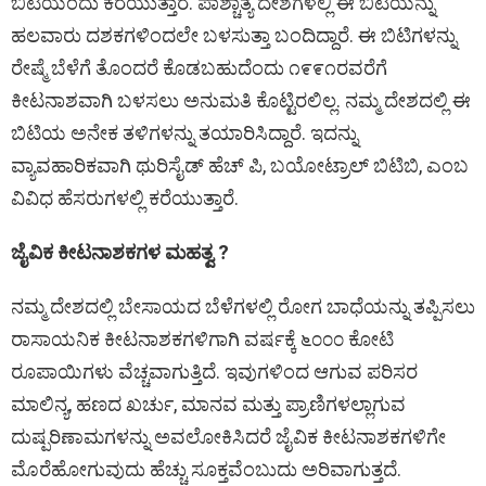
ಬಿಟಿಯೆಂದು ಕರೆಯುತ್ತಾರೆ. ಪಾಶ್ಚಾತ್ಯ ದೇಶಗಳಲ್ಲಿ ಈ ಬಿಟಿಯನ್ನು
ಹಲವಾರು ದಶಕಗಳಿಂದಲೇ ಬಳಸುತ್ತಾ ಬಂದಿದ್ದಾರೆ. ಈ ಬಿಟಿಗಳನ್ನು
ರೇಷ್ಮೆ ಬೆಳೆಗೆ ತೊಂದರೆ ಕೊಡಬಹುದೆಂದು ೧೯೯೧ರವರೆಗೆ
ಕೀಟನಾಶವಾಗಿ ಬಳಸಲು ಅನುಮತಿ ಕೊಟ್ಟಿರಲಿಲ್ಲ. ನಮ್ಮ ದೇಶದಲ್ಲಿ ಈ
ಬಿಟಿಯ ಅನೇಕ ತಳಿಗಳನ್ನು ತಯಾರಿಸಿದ್ದಾರೆ. ಇದನ್ನು
ವ್ಯಾವಹಾರಿಕವಾಗಿ ಥುರಿಸೈಡ್ ಹೆಚ್ ಪಿ, ಬಯೋಟ್ರಾಲ್ ಬಿಟಿಬಿ, ಎಂಬ
ವಿವಿಧ ಹೆಸರುಗಳಲ್ಲಿ ಕರೆಯುತ್ತಾರೆ.
ಜೈವಿಕ ಕೀಟನಾಶಕಗಳ ಮಹತ್ವ ?
ನಮ್ಮ ದೇಶದಲ್ಲಿ ಬೇಸಾಯದ ಬೆಳೆಗಳಲ್ಲಿ ರೋಗ ಬಾಧೆಯನ್ನು ತಪ್ಪಿಸಲು
ರಾಸಾಯನಿಕ ಕೀಟನಾಶಕಗಳಿಗಾಗಿ ವರ್ಷಕ್ಕೆ ೬೦೦೦ ಕೋಟಿ
ರೂಪಾಯಿಗಳು ವೆಚ್ಚವಾಗುತ್ತಿದೆ. ಇವುಗಳಿಂದ ಆಗುವ ಪರಿಸರ
ಮಾಲಿನ್ಯ, ಹಣದ ಖರ್ಚು, ಮಾನವ ಮತ್ತು ಪ್ರಾಣಿಗಳಲ್ಲಾಗುವ
ದುಷ್ಪರಿಣಾಮಗಳನ್ನು ಅವಲೋಕಿಸಿದರೆ ಜೈವಿಕ ಕೀಟನಾಶಕಗಳಿಗೇ
ಮೊರೆಹೋಗುವುದು ಹೆಚ್ಚು ಸೂಕ್ತವೆಂಬುದು ಅರಿವಾಗುತ್ತದೆ.