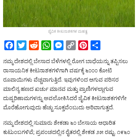
ಜೈವಿಕ ಕೀಟನಾಶಕಗಳ ಮಹತ್ವ
F
T
R
W
M
C
Pi
S
a
wi
e
h
es
o
nt
h
ನಮ್ಮ ದೇಶದಲ್ಲಿ ಬೇಸಾದ ಬೆಳೆಗಳಲ್ಲಿ ರೋಗ ಬಾಧೆಯನ್ನು ತಪ್ಪಿಸಲು
ce
tt
d
at
se
py
er
ar
ರಾಸಾಯನಿಕ ಕೀಟನಾಶಕಗಳಿಗಾಗಿ ವರ್ಷಕ್ಕೆ ೬೦೦೦ ಕೋಟಿ
b
er
di
s
n
Li
es
e
ರೂಪಾಯಿಗಳು ವೆಚ್ಚವಾಗುತ್ತಿದೆ. ಇವುಗಳಿಂದ ಆಗುವ ಪರಿಸರ
o
t
A
g
n
t
ಮಾಲಿನ್ಯ ಹಣದ ಖರ್ಚು ಮಾನವ ಮತ್ತು ಪ್ರಾಣಿಗಳಲ್ಲಾಗುವ
o
p
er
k
ದುಷ್ಪರಿಣಾಮಗಳನ್ನು ಅವಲೋಕಿಸಿದರೆ ಜೈವಿಕ ಕೀಟನಾಶಕಗಳಿಗೇ
k
p
ಮೊರೆಹೋಗುವುದು ಹೆಚ್ಚು ಸೂಕ್ತವೆಂಬುದು ಅರಿವಾಗುತ್ತದೆ.
ನಮ್ಮ ದೇಶದಲ್ಲಿ ಸುಮಾರು ಶೇಕಡಾ ೬೦ ಬೇಸಾಯ ಆಧಾರಿತ
ಕುಟುಂಬಗಳಿವೆ; ಪ್ರಪಂಚದಲ್ಲಿನ ರೈತರಲ್ಲಿ ಶೇಕಡ ೨೫ ರಷ್ಟು. ೧೯೬೦