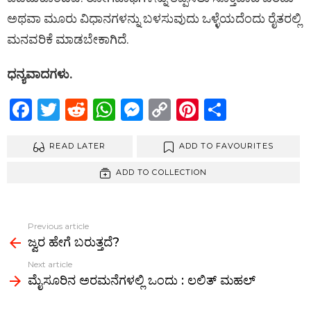
ಅಥವಾ ಮೂರು ವಿಧಾನಗಳನ್ನು ಬಳಸುವುದು ಒಳ್ಳೆಯದೆಂದು ರೈತರಲ್ಲಿ
ಮನವರಿಕೆ ಮಾಡಬೇಕಾಗಿದೆ.
ಧನ್ಯವಾದಗಳು.
F
T
R
W
M
C
Pi
S
a
wi
e
h
es
o
nt
h
ce
READ LATER
tt
d
at
se
py
ADD TO FAVOURITES
er
ar
b
er
di
s
n
Li
es
e
ADD TO COLLECTION
o
t
A
g
n
t
o
p
er
k
Previous article
See
k
p
ಜ್ವರ ಹೇಗೆ ಬರುತ್ತದೆ?
more
Next article
ಮೈಸೂರಿನ ಅರಮನೆಗಳಲ್ಲಿ ಒಂದು : ಲಲಿತ್ ಮಹಲ್