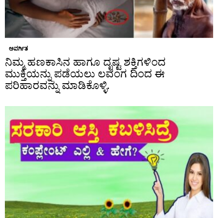
ಅವರ್ಗಿತ
ನಿಮ್ಮ ಹಣಕಾಸಿನ ಹಾಗೂ ದೃಷ್ಟ ಶಕ್ತಿಗಳಿಂದ
ಮುಕ್ತಿಯನ್ನು ಪಡೆಯಲು ಲವಂಗ ದಿಂದ ಈ
ಪರಿಹಾರವನ್ನು ಮಾಡಿಕೊಳ್ಳಿ.