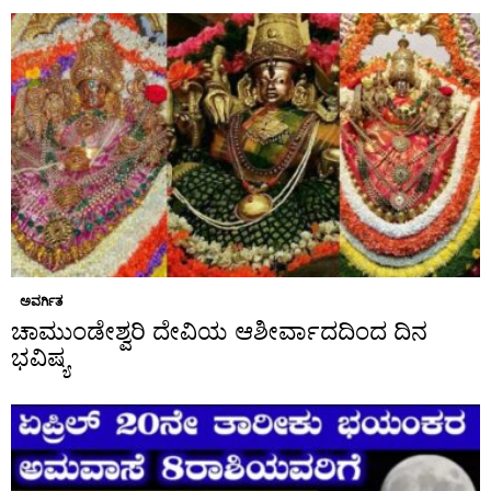
ಅವರ್ಗಿತ
ಚಾಮುಂಡೇಶ್ವರಿ ದೇವಿಯ ಆಶೀರ್ವಾದದಿಂದ ದಿನ
ಭವಿಷ್ಯ