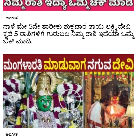
ಅವರ್ಗಿತ
ನಾಳೆ ಮೇ 5ನೇ ತಾರೀಕು ಶುಕ್ರವಾರ ತಾಯಿ ಲಕ್ಷ್ಮಿ ದೇವಿ
ಕೃಪೆ 5 ರಾಶಿಗಳಿಗೆ ಗುರುಬಲ ನಿಮ್ಮ ರಾಶಿ ಇದೆಯಾ ಒಮ್ಮೆ
ಚೆಕ್ ಮಾಡಿ.
ಅವರ್ಗಿತ