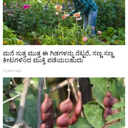
ಮನೆ ಸುತ್ತ ಮುತ್ತ ಈ ಗಿಡಗಳನ್ನು ನೆಟ್ಟರೆ, ಸಣ್ಣ ಸಣ್ಣ
ಕೀಟಗಳಿಂದ ಮುಕ್ತಿ ಪಡೆಯಬಹುದು
3 years ago