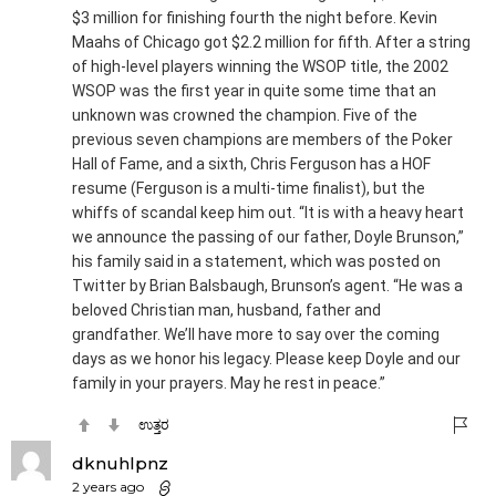
$3 million for finishing fourth the night before. Kevin
Maahs of Chicago got $2.2 million for fifth. After a string
of high-level players winning the WSOP title, the 2002
WSOP was the first year in quite some time that an
unknown was crowned the champion. Five of the
previous seven champions are members of the Poker
Hall of Fame, and a sixth, Chris Ferguson has a HOF
resume (Ferguson is a multi-time finalist), but the
whiffs of scandal keep him out. “It is with a heavy heart
we announce the passing of our father, Doyle Brunson,”
his family said in a statement, which was posted on
Twitter by Brian Balsbaugh, Brunson’s agent. “He was a
beloved Christian man, husband, father and
grandfather. We’ll have more to say over the coming
days as we honor his legacy. Please keep Doyle and our
family in your prayers. May he rest in peace.”
ಉತ್ತರ
dknuhlpnz
2 years ago