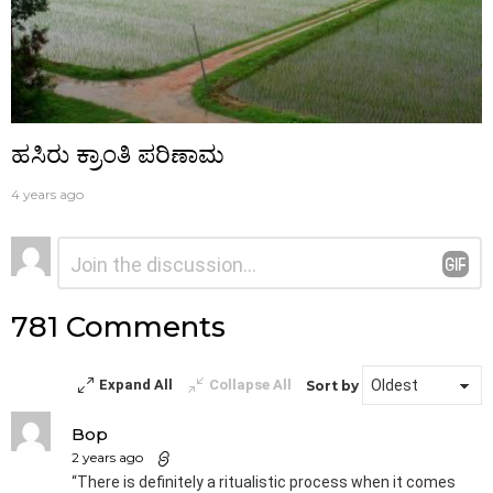
ಹಸಿರು ಕ್ರಾಂತಿ ಪರಿಣಾಮ
4 years ago
ನಿಮ್ಮದೊಂದು
ಟಿಪ್ಪಣಿ
*
ಉತ್ತರ
781 Comments
Expand All
Collapse All
Sort by
Bop
2 years ago
“There is definitely a ritualistic process when it comes