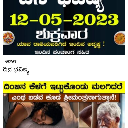
ಅವರ್ಗಿತ
ದಿನ ಭವಿಷ್ಯ