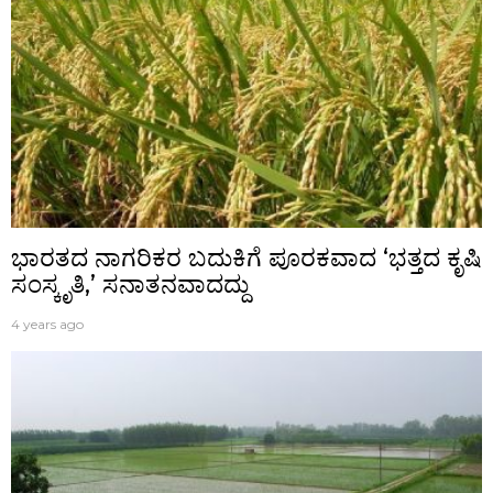
ಭಾರತದ ನಾಗರಿಕರ ಬದುಕಿಗೆ ಪೂರಕವಾದ ‘ಭತ್ತದ ಕೃಷಿ
ಸಂಸ್ಕೃತಿ,’ ಸನಾತನವಾದದ್ದು
4 years ago