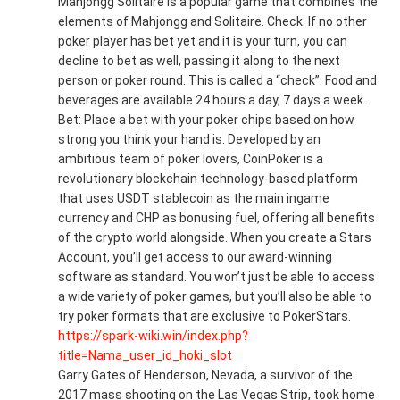
Mahjongg Solitaire is a popular game that combines the
elements of Mahjongg and Solitaire. Check: If no other
poker player has bet yet and it is your turn, you can
decline to bet as well, passing it along to the next
person or poker round. This is called a “check”. Food and
beverages are available 24 hours a day, 7 days a week.
Bet: Place a bet with your poker chips based on how
strong you think your hand is. Developed by an
ambitious team of poker lovers, CoinPoker is a
revolutionary blockchain technology-based platform
that uses USDT stablecoin as the main ingame
currency and CHP as bonusing fuel, offering all benefits
of the crypto world alongside. When you create a Stars
Account, you’ll get access to our award-winning
software as standard. You won’t just be able to access
a wide variety of poker games, but you’ll also be able to
try poker formats that are exclusive to PokerStars.
https://spark-wiki.win/index.php?
title=Nama_user_id_hoki_slot
Garry Gates of Henderson, Nevada, a survivor of the
2017 mass shooting on the Las Vegas Strip, took home