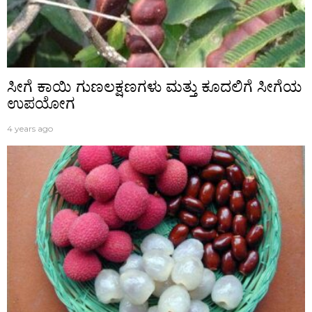
ಸೀಗೆ ಕಾಯಿ ಗುಣಲಕ್ಷಣಗಳು ಮತ್ತು ಕೂದಲಿಗೆ ಸೀಗೆಯ
ಉಪಯೋಗ
4 years ago