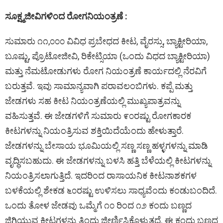
ಸೂಕ್ಷ್ಮಜೀವಿಗಳಿಂದ ರೋಗನಿಯಂತ್ರಣೆ :
ಸುಮಾರು ೧೧,೦೦೦ ವಿವಿಧ ಪ್ರಬೇಧದ ಕೀಟ, ವೈರಸ್ಸು, ಬ್ಯಾಕ್ಟೀರಿಯಾ,
ಬೂಷ್ಟು, ಪ್ರೊಟೋಜೀವಿ, ರಿಕೇಟ್ಸಿಯಾ (ಒಂದು ವಿಧದ ಬ್ಯಾಕ್ಟೀರಿಯಾ)
ಮತ್ತು ನೆಮಟೋಡುಗಳು ರೋಗ ನಿಯಂತ್ರಣೆ ಕಾರ್ಯದಲ್ಲಿ ನೆರವಿಗೆ
ಬರುತ್ತವೆ. ಇವು ಸಾಮಾನ್ಯವಾಗಿ ಪರಾವಲಂಬಿಗಳು. ಕಪ್ಪೆ ಮತ್ತು
ಜೇಡಗಳು ಸಹ ಕೀಟ ನಿಯಂತ್ರಣೆಯಲ್ಲಿ ಮುಖ್ಯಪಾತ್ರವನ್ನು
ವಹಿಸುತ್ತವೆ. ಈ ಜೇಡಗಳಿಗೆ ಸುಮಾರು ೯೦ರಷ್ಟು ರೋಗಕಾರಕ
ಕೀಟಗಳನ್ನು ನಿಯಂತ್ರಿಸುವ ಶಕ್ತಿಯಿದೆಯೆಂದು ಹೇಳುತ್ತಾರೆ.
ಜೇಡಗಳನ್ನು ಬೇಸಾಯ ಭೂಮಿಯಲ್ಲಿ ಸಣ್ಣ ಸಣ್ಣ ಹಳ್ಳಗಳನ್ನು ಮಾಡಿ
ವೃದ್ಧಿಸಬಹುದು. ಈ ಜೇಡಗಳನ್ನು ಬಳಸಿ ಹತ್ತಿ ಬೆಳೆಯಲ್ಲಿ ಕೀಟಗಳನ್ನು
ನಿಯಂತ್ರಿಸಲಾಗುತ್ತಿದೆ. ಇದರಿಂದ ರಾಸಾಯನಿಕ ಕೀಟನಾಶಕಗಳ
ಬಳಕೆಯಲ್ಲಿ ಶೇಕಡ ೬೦ರಷ್ಟು ಉಳಿಸಲು ಸಾಧ್ಯವೆಂದು ಕಂಡುಬಂದಿದೆ.
ಒಂದು ತೋಳ ಜೇಡವು ಒಮ್ಮೆಗೆ ೧೦ ರಿಂದ ೧೨ ಕಂದು ಬಣ್ಣದ
ಜಿಗಿಯುವ ಕೀಟಗಳನ್ನು ತಿಂದು ಜೀರ್ಣಿಸಿಕೊಳ್ಳುತ್ತದೆ. ಈ ಕಂದು ಬಣ್ಣದ