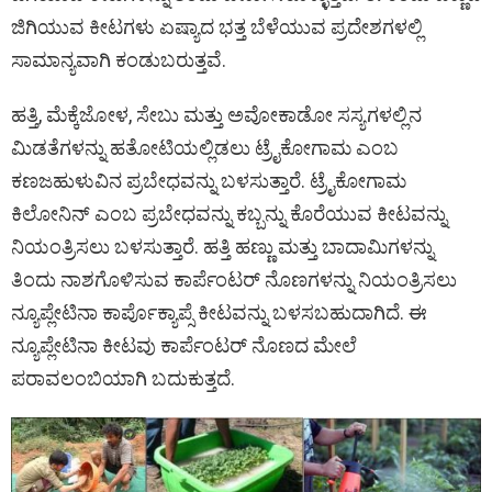
ಜಿಗಿಯುವ ಕೀಟಗಳು ಏಷ್ಯಾದ ಭತ್ತ ಬೆಳೆಯುವ ಪ್ರದೇಶಗಳಲ್ಲಿ
ಸಾಮಾನ್ಯವಾಗಿ ಕಂಡುಬರುತ್ತವೆ.
ಹತ್ತಿ, ಮೆಕ್ಕೆಜೋಳ, ಸೇಬು ಮತ್ತು ಅವೋಕಾಡೋ ಸಸ್ಯಗಳಲ್ಲಿನ
ಮಿಡತೆಗಳನ್ನು ಹತೋಟಿಯಲ್ಲಿಡಲು ಟ್ರೈಕೋಗಾಮ ಎಂಬ
ಕಣಜಹುಳುವಿನ ಪ್ರಬೇಧವನ್ನು ಬಳಸುತ್ತಾರೆ. ಟ್ರೈಕೋಗಾಮ
ಕಿಲೋನಿನ್ ಎಂಬ ಪ್ರಬೇಧವನ್ನು ಕಬ್ಬನ್ನು ಕೊರೆಯುವ ಕೀಟವನ್ನು
ನಿಯಂತ್ರಿಸಲು ಬಳಸುತ್ತಾರೆ. ಹತ್ತಿ ಹಣ್ಣು ಮತ್ತು ಬಾದಾಮಿಗಳನ್ನು
ತಿಂದು ನಾಶಗೊಳಿಸುವ ಕಾರ್ಪೆಂಟರ್ ನೊಣಗಳನ್ನು ನಿಯಂತ್ರಿಸಲು
ನ್ಯೂಪ್ಲೇಟಿನಾ ಕಾರ್ಪೊಕ್ಯಾಪ್ಸೆ ಕೀಟವನ್ನು ಬಳಸಬಹುದಾಗಿದೆ. ಈ
ನ್ಯೂಪ್ಲೇಟಿನಾ ಕೀಟವು ಕಾರ್ಪೆಂಟರ್ ನೊಣದ ಮೇಲೆ
ಪರಾವಲಂಬಿಯಾಗಿ ಬದುಕುತ್ತದೆ.