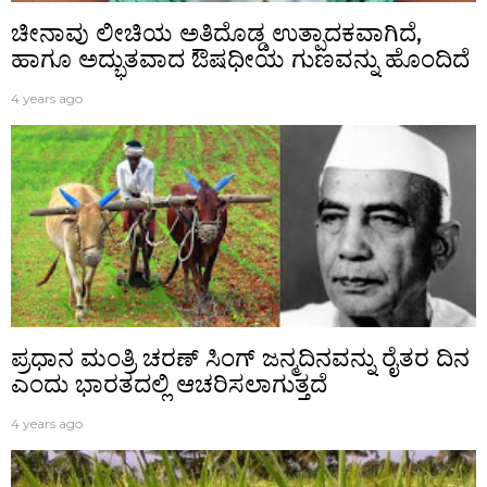
ಚೀನಾವು ಲೀಚಿಯ ಅತಿದೊಡ್ಡ ಉತ್ಪಾದಕವಾಗಿದೆ,
ಹಾಗೂ ಅದ್ಭುತವಾದ ಔಷಧೀಯ ಗುಣವನ್ನು ಹೊಂದಿದೆ
4 years ago
ಪ್ರಧಾನ ಮಂತ್ರಿ ಚರಣ್ ಸಿಂಗ್ ಜನ್ಮದಿನವನ್ನು ರೈತರ ದಿನ
ಎಂದು ಭಾರತದಲ್ಲಿ ಆಚರಿಸಲಾಗುತ್ತದೆ
4 years ago