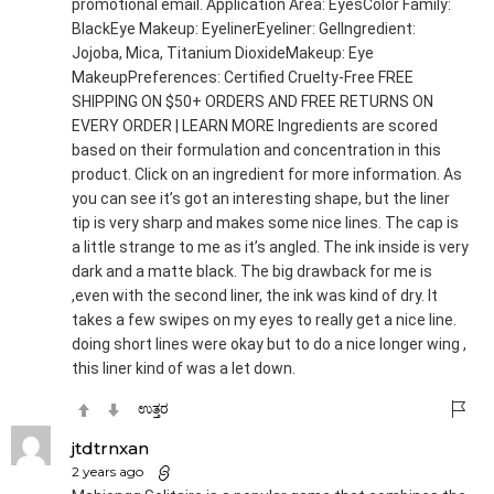
promotional email. Application Area: EyesColor Family:
BlackEye Makeup: EyelinerEyeliner: GelIngredient:
Jojoba, Mica, Titanium DioxideMakeup: Eye
MakeupPreferences: Certified Cruelty-Free FREE
SHIPPING ON $50+ ORDERS AND FREE RETURNS ON
EVERY ORDER | LEARN MORE Ingredients are scored
based on their formulation and concentration in this
product. Click on an ingredient for more information. As
you can see it’s got an interesting shape, but the liner
tip is very sharp and makes some nice lines. The cap is
a little strange to me as it’s angled. The ink inside is very
dark and a matte black. The big drawback for me is
,even with the second liner, the ink was kind of dry. It
takes a few swipes on my eyes to really get a nice line.
doing short lines were okay but to do a nice longer wing ,
this liner kind of was a let down.
ಉತ್ತರ
jtdtrnxan
2 years ago