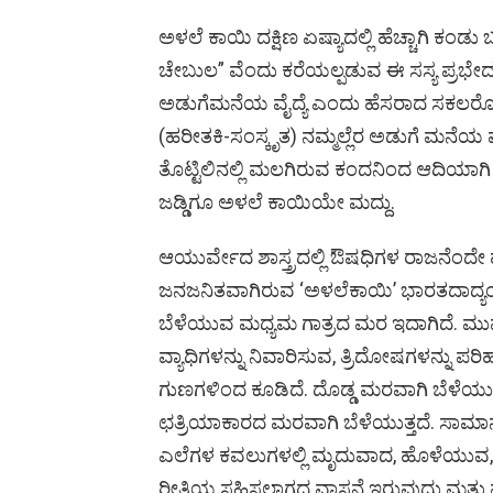
a
wi
e
h
es
o
nt
ಅಳಲೆ ಕಾಯಿ ದಕ್ಷಿಣ ಏಷ್ಯಾದಲ್ಲಿ ಹೆಚ್ಚಾಗಿ ಕಂಡ
ce
tt
d
at
se
py
er
ಚೇಬುಲ” ವೆಂದು ಕರೆಯಲ್ಪಡುವ ಈ ಸಸ್ಯ ಪ್ರಭೇದ, ‘ಕ
b
er
di
s
n
Li
e
ಅಡುಗೆಮನೆಯ ವೈದ್ಯೆ ಎಂದು ಹೆಸರಾದ ಸಕಲರ
o
t
A
g
n
t
(ಹರೀತಕಿ-ಸಂಸ್ಕೃತ) ನಮ್ಮಲ್ಲೆರ ಅಡುಗೆ ಮನೆಯ
o
p
er
k
ತೊಟ್ಟಿಲಿನಲ್ಲಿ ಮಲಗಿರುವ ಕಂದನಿಂದ ಆದಿಯ
k
p
ಜಡ್ಡಿಗೂ ಅಳಲೆ ಕಾಯಿಯೇ ಮದ್ದು.
ಆಯುರ್ವೇದ ಶಾಸ್ತ್ರದಲ್ಲಿ ಔಷಧಿಗಳ ರಾಜನೆಂದೇ
ಜನಜನಿತವಾಗಿರುವ ‘ಅಳಲೆಕಾಯಿ’ ಭಾರತದಾದ್ಯಂತ ಕ
ಬೆಳೆಯುವ ಮಧ್ಯಮ ಗಾತ್ರದ ಮರ ಇದಾಗಿದೆ. ಮುಪ್ಪ
ವ್ಯಾಧಿಗಳನ್ನು ನಿವಾರಿಸುವ, ತ್ರಿದೋಷಗಳನ್ನು ಪರಿ
ಗುಣಗಳಿಂದ ಕೂಡಿದೆ. ದೊಡ್ಡ ಮರವಾಗಿ ಬೆಳೆಯು
ಛತ್ರಿಯಾಕಾರದ ಮರವಾಗಿ ಬೆಳೆಯುತ್ತದೆ. ಸಾಮಾನ್ಯ
ಎಲೆಗಳ ಕವಲುಗಳಲ್ಲಿ ಮೃದುವಾದ, ಹೊಳೆಯುವ, 
ರೀತಿಯ ಸಹಿಸಲಾಗದ ವಾಸನೆ ಇರುವುದು ಮತ್ತು 