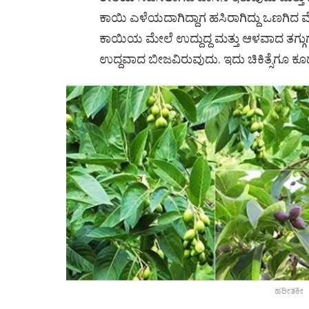
ಕಾಯಿ ಎಳೆಯದಾಗಿದ್ದಾಗ ಹಸಿರಾಗಿದ್ದು ಒಣಗಿದ ಮ
ಕಾಯಿಯ ಮೇಲೆ ಉದ್ದುದ್ದ ಮತ್ತು ಆಳವಾದ ತಗ್
ಉದ್ದವಾದ ಬೀಜವಿರುವುದು. ಇದು ಚಿಕಿತ್ಸೆಗೂ ಕ
ಹರೀತಕೀ