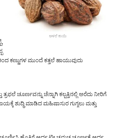
ಅಳಲೆ ಕಾಯಿ
ೆ,
್ಪ
ವುದರಿಂದ ಕಣ್ಣುಗಳ ಮುಂದೆ ಕತ್ತಲೆ ಹಾಯುವುದು
 ಚೂರ್ಣವನ್ನು ಚೆನ್ನಾಗಿ ಕಲ್ಪತ್ತಿನಲ್ಲಿ ಅರೆದು ನೀರಿಗೆ
ಕೆ ಶುದ್ಧಿ ಮಾಡಿದ ಮಹಿಷಾಸುರ ಗುಗ್ಗಲು ಮತ್ತು
 ಚೂರ್ಣಿಸಿ ಹೊತ್ತಿಗೆ ಅರ್ಧ ಟೀ ಚಮಚ ಚೂರ್ಣಕ್ಕೆ ಅರ್ಧ