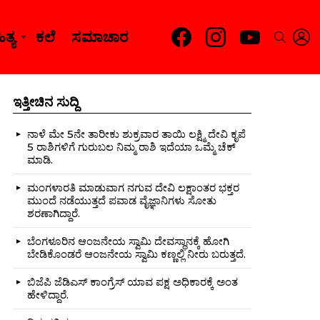
facebook
instagram
youtube
L
SEARC
ತ್ಯ
ಕಲೆ
ಸಮಾಚಾರ
ಇತ್ತೀಚಿನ ಸುದ್ದಿ
ನಾಳೆ ಮೇ 5ನೇ ತಾರೀಕು ಶುಕ್ರವಾರ ತಾಯಿ ಲಕ್ಷ್ಮಿ ದೇವಿ ಕೃಪೆ
5 ರಾಶಿಗಳಿಗೆ ಗುರುಬಲ ನಿಮ್ಮ ರಾಶಿ ಇದೆಯಾ ಒಮ್ಮೆ ಚೆಕ್
ಮಾಡಿ.
nts
ಮಂಗಳಾರತಿ ಮಾಡುವಾಗ ನಗುವ ದೇವಿ ಲಕ್ಷಾಂತರ ಭಕ್ತರ
ಮುಂದೆ ನಡೆಯುತ್ತದೆ ಪವಾಡ ವೈಜ್ಞಾನಿಗಳು ಸೋತು
ಶರಣಾಗಿದ್ದಾರೆ.
ಬೆಂಗಳೂರಿನ ಆಂಜನೇಯ ಸ್ವಾಮಿ ದೇವಸ್ಥಾನಕ್ಕೆ ಹೋಗಿ
ಬೇಡಿಕೊಂಡರೆ ಆಂಜನೇಯ ಸ್ವಾಮಿ ಕಣ್ಣಲ್ಲಿ ನೀರು ಬರುತ್ತದೆ.
ಬಿಜೆಪಿ ಜೆಡಿಎಸ್ ಕಾಂಗ್ರೆಸ್ ಯಾವ ಪಕ್ಷ ಅಧಿಕಾರಕ್ಕೆ ಅಂತ
ಹೇಳಿದ್ದಾರೆ.