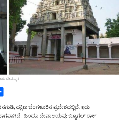
ಿಯ ದೇವಸ್ಥಾನ
S
h
ಗುಡಿ, ದಕ್ಷಿಣ ಬೆಂಗಳೂರಿನ ಪ್ರದೇಶದಲ್ಲಿದೆ, ಇದು
ar
ಭಾಗವಾಗಿದೆ . ಹಿಂದೂ ದೇವಾಲಯವು ಬ್ಯೂಗಲ್ ರಾಕ್
s
e