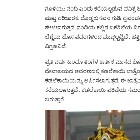
o
p
er
k
ಗೂಳಿಯು ನಂದಿ ಎಂದು ಕರೆಯಲ್ಪಡುವ ಪವಿತ್ರ ಹ
k
p
ಮತ್ತು ಪರಿಚಾರಕ. ದೊಡ್ಡ ಬಸವನ ಗುಡಿ ಪ್ರಪಂ
ಹೇಳಲಾಗುತ್ತದೆ. ನಂದಿಯ ಕಲ್ಲಿನ ಏಕಶಿಲೆಯ ವಿಗ
ಬೆಣ್ಣೆಯ ಹೊಸ ಪದರಗಳಿಂದ ಮುಚ್ಚಲ್ಪಟ್ಟಿದೆ . 
ವಿಗ್ರಹವಿದೆ.
ಪ್ರತಿ ವರ್ಷ ಹಿಂದೂ ತಿಂಗಳ ಕಾರ್ತಿಕ ಮಾ
ದೇವಾಲಯದ ಆವರಣದಲ್ಲಿ ಕಡಲೆಕಾಯಿ ಜಾತ್ರೆಯನ್ನ
ಕಡಲೆಕಾಯಿಯನ್ನು ಅರ್ಪಿಸಲಾಗುತ್ತದೆ. ಈ ಜಾತ್ರೆ
ಕರೆಯಲಾಗುತ್ತದೆ . ಕಡಲೆಕಾಯಿ ಪರಿಷೆಯ ಸಮಯದಲ
ಬರುತ್ತಾರೆ.