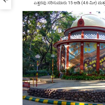
ಎತ್ತರವು ಸರಿಸುಮಾರು 15 ಅಡಿ (4.6 ಮೀ) ಮತ್ತ