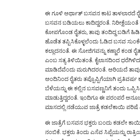
ಈ ಗೂಳಿ ಅರ್ಥಾತ್ ಬಸವನ ಕಾಟ ತಾಳಲಾರದೆ ರೈತರು
ಬಸವನ ಬಡಿಯಲು ಕಾದಿದ್ದರಂತೆ. ನಿರೀಕ್ಷೆಯಂತೆ ಬ
ಕೋಪಗೊಂಡ ರೈತರು, ತಾವು ತಂದಿದ್ದ ಬಡಿಗೆ ಹಿ
ಹೊಡೆತ ತಪ್ಪಿಸಿಕೊಳ್ಳಲೆಂದು ಓಡಿದ ಬಸವ ಸುಂಕೇ
ಕಲ್ಲಾದನಂತೆ. ಈ ಸೋಜಿಗವನ್ನು ಕಣ್ಣಾರೆ ಕಂಡ ರ
ಎಂಬ ಸತ್ಯ ತಿಳಿಯಿತಂತೆ. ಕೈಲಾಸದಿಂದ ಧರೆಗಿಳಿ
ಮಾಡಿದೆವೆಂದು ಮರುಗಿದರಂತೆ. ಅರಿಯದೆ ತಾವು 
ಅಂದಿನಿಂದ ರೈತರು ತಪ್ಪೊಪ್ಪಿಗೆಯಾಗಿ ಪ್ರತಿವರ್
ಬೆಳೆಯನ್ನು ಈ ಕಲ್ಲಿನ ಬಸವಣ್ಣನಿಗೆ ತಂದು ಒಪ್ಪಿ
ಮಾಡುತ್ತಿದ್ದರಂತೆ. ಇಂದಿಗೂ ಈ ಪರಂಪರೆ ಅನೂಚ
ಮಾಸದಲ್ಲಿ ನಡೆಯುವ ಜಾತ್ರೆ ಕಡಲೆಕಾಯಿ ಪರಿಷೆ 
ಈ ಜಾತ್ರೆಗೆ ಬಸವನ ಭಕ್ತರು ಬಂದು ಕಡಲೇ ಕಾಯಿ 
ನಂಬಿಕೆ. ಭಕ್ತರು ತಿಂದು ಎಸೆವ ಸಿಪ್ಪೆಯನ್ನು ರಾತ್