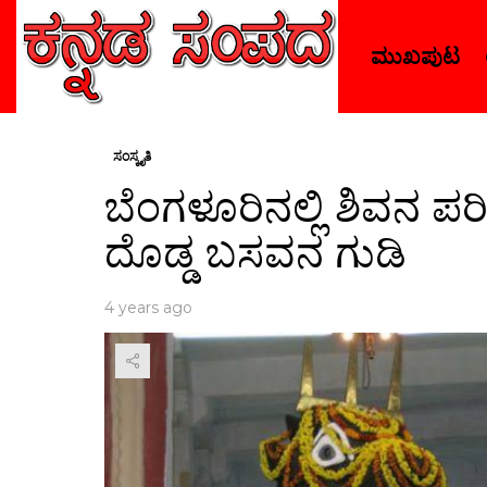
ಮುಖಪುಟ
ಸಂಸ್ಕೃತಿ
ಬೆಂಗಳೂರಿನಲ್ಲಿ ಶಿವನ ಪ
ದೊಡ್ಡ ಬಸವನ ಗುಡಿ
4 years ago