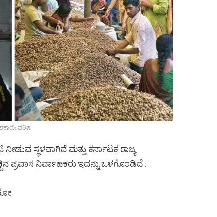
ೆಕಾಯಿ ಪರಿಷೆ
ನೀಡುವ ಸ್ಥಳವಾಗಿದೆ ಮತ್ತು ಕರ್ನಾಟಕ ರಾಜ್ಯ
ಚಿನ ಪ್ರವಾಸ ನಿರ್ವಾಹಕರು ಇದನ್ನು ಒಳಗೊಂಡಿದೆ .
ಿಯೋ