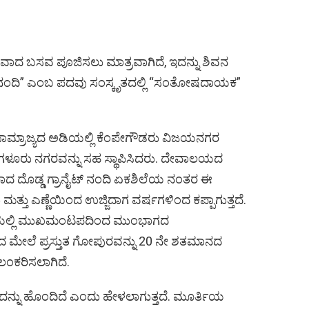
ವಾದ ಬಸವ ಪೂಜಿಸಲು ಮಾತ್ರವಾಗಿದೆ, ಇದನ್ನು ಶಿವನ
“ನಂದಿ” ಎಂಬ ಪದವು ಸಂಸ್ಕೃತದಲ್ಲಿ “ಸಂತೋಷದಾಯಕ”
ಾಮ್ರಾಜ್ಯದ ಅಡಿಯಲ್ಲಿ ಕೆಂಪೇಗೌಡರು ವಿಜಯನಗರ
 ಬೆಂಗಳೂರು ನಗರವನ್ನು ಸಹ ಸ್ಥಾಪಿಸಿದರು. ದೇವಾಲಯದ
ದ ದೊಡ್ಡ ಗ್ರಾನೈಟ್ ನಂದಿ ಏಕಶಿಲೆಯ ನಂತರ ಈ
 ಮತ್ತು ಎಣ್ಣೆಯಿಂದ ಉಜ್ಜಿದಾಗ ವರ್ಷಗಳಿಂದ ಕಪ್ಪಾಗುತ್ತದೆ.
ಲಿಯಲ್ಲಿ ಮುಖಮಂಟಪದಿಂದ ಮುಂಭಾಗದ
 ಮೇಲೆ ಪ್ರಸ್ತುತ ಗೋಪುರವನ್ನು 20 ನೇ ಶತಮಾನದ
ಲಂಕರಿಸಲಾಗಿದೆ.
ಒಂದನ್ನು ಹೊಂದಿದೆ ಎಂದು ಹೇಳಲಾಗುತ್ತದೆ. ಮೂರ್ತಿಯ