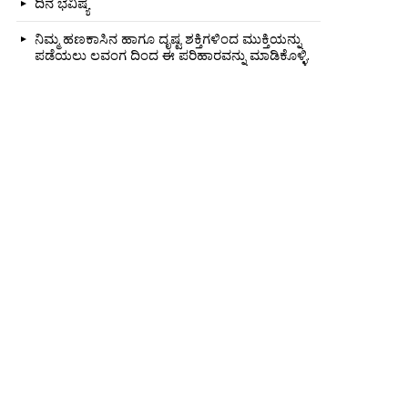
ದಿನ ಭವಿಷ್ಯ
ನಿಮ್ಮ ಹಣಕಾಸಿನ ಹಾಗೂ ದೃಷ್ಟ ಶಕ್ತಿಗಳಿಂದ ಮುಕ್ತಿಯನ್ನು
ಪಡೆಯಲು ಲವಂಗ ದಿಂದ ಈ ಪರಿಹಾರವನ್ನು ಮಾಡಿಕೊಳ್ಳಿ.