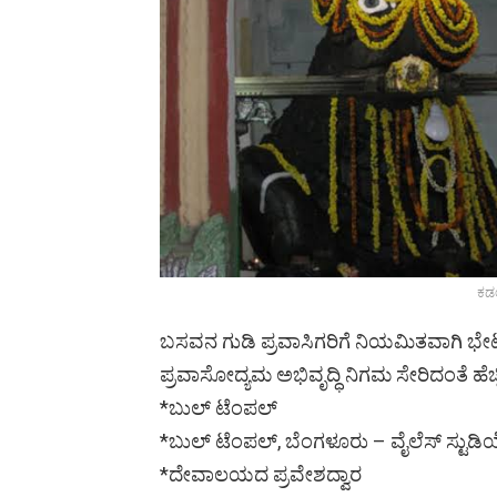
ಕಡಲ
ಬಸವನ ಗುಡಿ ಪ್ರವಾಸಿಗರಿಗೆ ನಿಯಮಿತವಾಗಿ ಭೇಟಿ 
ಪ್ರವಾಸೋದ್ಯಮ ಅಭಿವೃದ್ಧಿ ನಿಗಮ ಸೇರಿದಂತೆ ಹೆಚ್
*ಬುಲ್ ಟೆಂಪಲ್
*ಬುಲ್ ಟೆಂಪಲ್, ಬೆಂಗಳೂರು – ವೈಲೆಸ್ ಸ್ಟುಡ
*ದೇವಾಲಯದ ಪ್ರವೇಶದ್ವಾರ