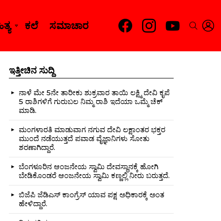
facebook
instagram
youtube
L
SEARC
ತ್ಯ
ಕಲೆ
ಸಮಾಚಾರ
ಇತ್ತೀಚಿನ ಸುದ್ದಿ
ನಾಳೆ ಮೇ 5ನೇ ತಾರೀಕು ಶುಕ್ರವಾರ ತಾಯಿ ಲಕ್ಷ್ಮಿ ದೇವಿ ಕೃಪೆ
5 ರಾಶಿಗಳಿಗೆ ಗುರುಬಲ ನಿಮ್ಮ ರಾಶಿ ಇದೆಯಾ ಒಮ್ಮೆ ಚೆಕ್
ಮಾಡಿ.
ಮಂಗಳಾರತಿ ಮಾಡುವಾಗ ನಗುವ ದೇವಿ ಲಕ್ಷಾಂತರ ಭಕ್ತರ
ಮುಂದೆ ನಡೆಯುತ್ತದೆ ಪವಾಡ ವೈಜ್ಞಾನಿಗಳು ಸೋತು
ಶರಣಾಗಿದ್ದಾರೆ.
ಬೆಂಗಳೂರಿನ ಆಂಜನೇಯ ಸ್ವಾಮಿ ದೇವಸ್ಥಾನಕ್ಕೆ ಹೋಗಿ
ಬೇಡಿಕೊಂಡರೆ ಆಂಜನೇಯ ಸ್ವಾಮಿ ಕಣ್ಣಲ್ಲಿ ನೀರು ಬರುತ್ತದೆ.
ಬಿಜೆಪಿ ಜೆಡಿಎಸ್ ಕಾಂಗ್ರೆಸ್ ಯಾವ ಪಕ್ಷ ಅಧಿಕಾರಕ್ಕೆ ಅಂತ
ಹೇಳಿದ್ದಾರೆ.