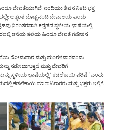
ಿಂದೂ ದೇವತೆಯಾಗಿದೆ. ನಂದಿಯು ಶಿವನ ನಿಕಟ ಭಕ್ತ
ಚದಲ್ಲೇ ಅತ್ಯಂತ ದೊಡ್ಡ ನಂದಿ ದೇವಾಲಯ ಎಂದು
್ರಹವು ನಿರಂತರವಾಗಿ ಕನ್ನಡದ ಸ್ಥಳೀಯ ಭಾಷೆಯಲ್ಲಿ
ಹತ್ತಿರದಲ್ಲಿ ಆನೆಯ ತಲೆಯ ಹಿಂದೂ ದೇವತೆ ಗಣೇಶನ
ಸದ ಕೊನೆಯ ಸೋಮವಾರ ಮತ್ತು ಮಂಗಳವಾರದಂದು
ು ನಡೆಸಲಾಗುತ್ತದೆ ಮತ್ತು ದೇವರಿಗೆ
ಯನ್ನು ಸ್ಥಳೀಯ ಭಾಷೆಯಲ್ಲಿ ‘ ಕಡಲೆಕಾಯಿ ಪರಿಷೆ ‘ ಎಂದು
್ಲಿ ಕಡಲೆಕಾಯಿ ಮಾರಾಟಗಾರರು ಮತ್ತು ಭಕ್ತರು ಇಲ್ಲಿಗೆ