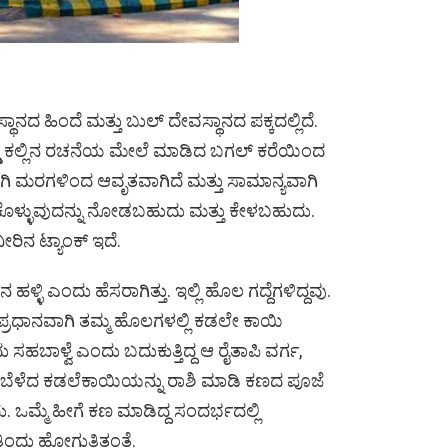
ನದ ಹಿಂದೆ ಮತ್ತು ಬುಲ್ ದೇವಸ್ಥಾನದ ಪಕ್ಕದಲ್ಲಿದೆ.
ೊಡ್ಡ ಕಲ್ಲಿನ ರಚನೆಯ ಮೇಲೆ ಮಾಡಿದ ಬಗಲ್ ಕರೆಯಿಂದ
ಾಗಿ ಮರಗಳಿಂದ ಆವೃತವಾಗಿದೆ ಮತ್ತು ಸಾಮಾನ್ಯವಾಗಿ
ಳ್ಳುವುದನ್ನು ನೋಡಬಹುದು ಮತ್ತು ಕೇಳಬಹುದು.
ನೀರಿನ ಟ್ಯಾಂಕ್ ಇದೆ.
್ಳಿ ಎಂದು ಹೆಸರಾಗಿತ್ತು. ಇಲ್ಲಿ ಹೊಲ ಗದ್ದೆಗಳಿದ್ದವು.
ರು ಪ್ರಧಾನವಾಗಿ ತಮ್ಮ ಹೊಲಗಳಲ್ಲಿ ಕಡಲೇ ಕಾಯಿ
 ಸಹಬಾಳ್ವೆ ಎಂದು ಬದುಕುತ್ತಿದ್ದ ಆ ರೈತಾಪಿ ವರ್ಗ,
 ಬೆಳೆದ ಕಡಲೆಕಾಯಿಯನ್ನು ರಾಶಿ ಮಾಡಿ ಕಣದ ಪೂಜೆ
ು. ಒಮ್ಮೆ ಹೀಗೆ ಕಣ ಮಾಡಿದ್ದ ಸಂದರ್ಭದಲ್ಲಿ
ು ಹೋಗುತ್ತಿತ್ತಂತೆ.