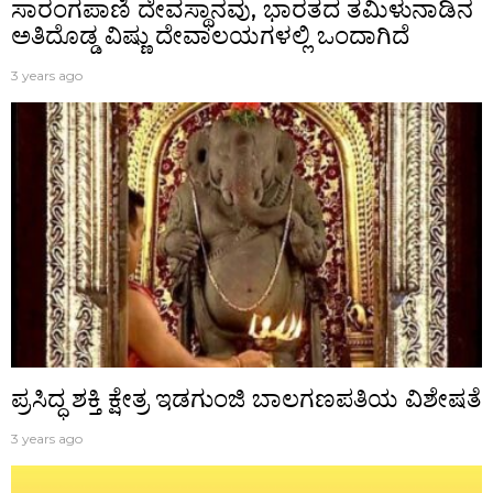
ಸಾರಂಗಪಾಣಿ ದೇವಸ್ಥಾನವು, ಭಾರತದ ತಮಿಳುನಾಡಿನ
ಅತಿದೊಡ್ಡ ವಿಷ್ಣು ದೇವಾಲಯಗಳಲ್ಲಿ ಒಂದಾಗಿದೆ
3 years ago
ಪ್ರಸಿದ್ಧ‌ ಶಕ್ತಿ ಕ್ಷೇತ್ರ ಇಡಗುಂಜಿ ಬಾಲಗಣಪತಿಯ ವಿಶೇಷತೆ
3 years ago