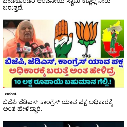
ಬೇಡಿಕೊಂಡರೆ ಆಂಜನೇಯ ಸ್ವಾಮಿ ಕಣ್ಣಲ್ಲಿ ನೀರು
ಬರುತ್ತದೆ.
ಅವರ್ಗಿತ
ಬಿಜೆಪಿ ಜೆಡಿಎಸ್ ಕಾಂಗ್ರೆಸ್ ಯಾವ ಪಕ್ಷ ಅಧಿಕಾರಕ್ಕೆ
ಅಂತ ಹೇಳಿದ್ದಾರೆ.