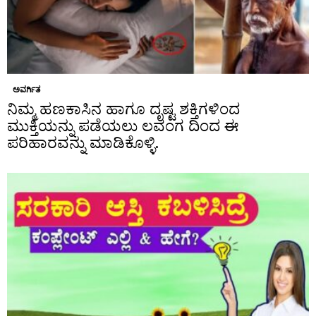
ಅವರ್ಗಿತ
ನಿಮ್ಮ ಹಣಕಾಸಿನ ಹಾಗೂ ದೃಷ್ಟ ಶಕ್ತಿಗಳಿಂದ
ಮುಕ್ತಿಯನ್ನು ಪಡೆಯಲು ಲವಂಗ ದಿಂದ ಈ
ಪರಿಹಾರವನ್ನು ಮಾಡಿಕೊಳ್ಳಿ.