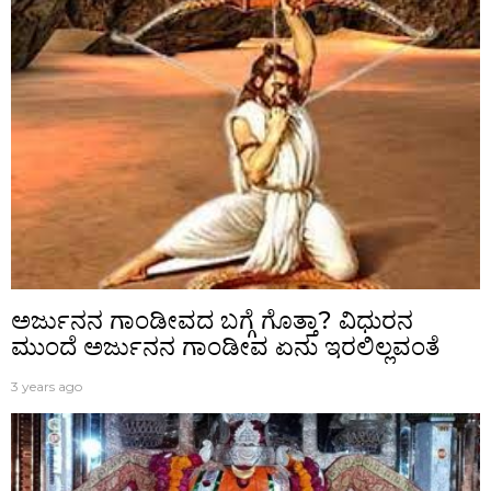
ಅರ್ಜುನನ ಗಾಂಡೀವದ ಬಗ್ಗೆ ಗೊತ್ತಾ? ವಿಧುರನ
ಮುಂದೆ ಅರ್ಜುನನ ಗಾಂಡೀವ ಏನು ಇರಲಿಲ್ಲವಂತೆ
3 years ago