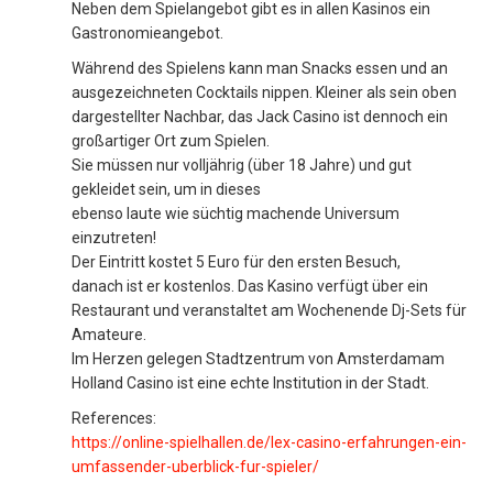
Neben dem Spielangebot gibt es in allen Kasinos ein
Gastronomieangebot.
Während des Spielens kann man Snacks essen und an
ausgezeichneten Cocktails nippen. Kleiner als sein oben
dargestellter Nachbar, das Jack Casino ist dennoch ein
großartiger Ort zum Spielen.
Sie müssen nur volljährig (über 18 Jahre) und gut
gekleidet sein, um in dieses
ebenso laute wie süchtig machende Universum
einzutreten!
Der Eintritt kostet 5 Euro für den ersten Besuch,
danach ist er kostenlos. Das Kasino verfügt über ein
Restaurant und veranstaltet am Wochenende Dj-Sets für
Amateure.
Im Herzen gelegen Stadtzentrum von Amsterdamam
Holland Casino ist eine echte Institution in der Stadt.
References:
https://online-spielhallen.de/lex-casino-erfahrungen-ein-
umfassender-uberblick-fur-spieler/