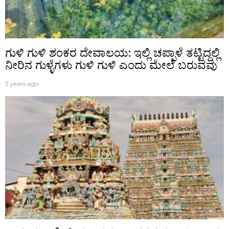
ಗುಳಿ ಗುಳಿ ಶಂಕರ ದೇವಾಲಯ: ಇಲ್ಲಿ ಚಪ್ಪಾಳೆ ತಟ್ಟಿದ್ದಲ್ಲಿ
ನೀರಿನ ಗುಳ್ಳೆಗಳು ಗುಳಿ ಗುಳಿ ಎಂದು ಮೇಲೆ ಬರುವವು
3 years ago