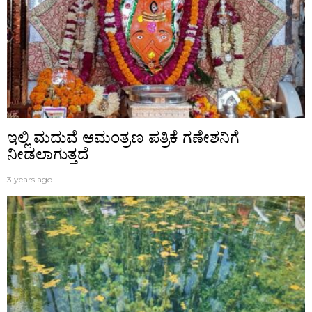
ಇಲ್ಲಿ ಮದುವೆ ಆಮಂತ್ರಣ ಪತ್ರಿಕೆ ಗಣೇಶನಿಗೆ
ನೀಡಲಾಗುತ್ತದೆ
3 years ago