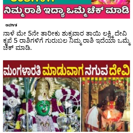
ಅವರ್ಗಿತ
ನಾಳೆ ಮೇ 5ನೇ ತಾರೀಕು ಶುಕ್ರವಾರ ತಾಯಿ ಲಕ್ಷ್ಮಿ ದೇವಿ
ಕೃಪೆ 5 ರಾಶಿಗಳಿಗೆ ಗುರುಬಲ ನಿಮ್ಮ ರಾಶಿ ಇದೆಯಾ ಒಮ್ಮೆ
ಚೆಕ್ ಮಾಡಿ.