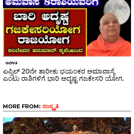
ಅವರ್ಗಿತ
ಏಪ್ರಿಲ್ 20ನೇ ತಾರೀಕು ಭಯಂಕರ ಅಮಾವಾಸ್ಯೆ
ಎಂಟು ರಾಶಿಗಳಿಗೆ ಭಾರಿ ಅದೃಷ್ಟ ಗಜಕೇಸರಿ ಯೋಗ.
MORE FROM:
ಸಂಸ್ಕೃತಿ