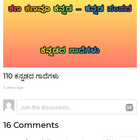
110 ಕನ್ನಡದ ಗಾದೆಗಳು
3 years ago
ನಿಮ್ಮದೊಂದು
ಟಿಪ್ಪಣಿ
*
ಉತ್ತರ
16 Comments