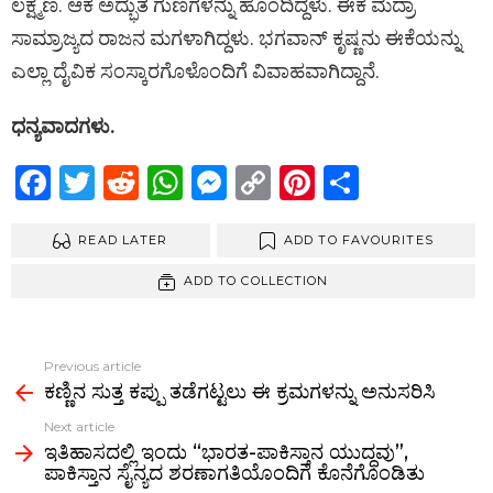
ಲಕ್ಷ್ಮಣ. ಆಕೆ ಅದ್ಭುತ ಗುಣಗಳನ್ನು ಹೊಂದಿದ್ದಳು. ಈಕೆ ಮದ್ರಾ
ಸಾಮ್ರಾಜ್ಯದ ರಾಜನ ಮಗಳಾಗಿದ್ದಳು. ಭಗವಾನ್‌ ಕೃಷ್ಣನು ಈಕೆಯನ್ನು
ಎಲ್ಲಾ ದೈವಿಕ ಸಂಸ್ಕಾರಗೊಳೊಂದಿಗೆ ವಿವಾಹವಾಗಿದ್ದಾನೆ.
ಧನ್ಯವಾದಗಳು.
F
T
R
W
M
C
Pi
S
a
wi
e
h
es
o
nt
h
ce
READ LATER
tt
d
at
se
py
ADD TO FAVOURITES
er
ar
b
er
di
s
n
Li
es
e
ADD TO COLLECTION
o
t
A
g
n
t
o
p
er
k
Previous article
k
p
ಕಣ್ಣಿನ ಸುತ್ತ ಕಪ್ಪು ತಡೆಗಟ್ಟಲು ಈ ಕ್ರಮಗಳನ್ನು ಅನುಸರಿಸಿ
Next article
ಇತಿಹಾಸದಲ್ಲಿ ಇಂದು “ಭಾರತ-ಪಾಕಿಸ್ತಾನ ಯುದ್ಧವು”,
ಪಾಕಿಸ್ತಾನ ಸೈನ್ಯದ ಶರಣಾಗತಿಯೊಂದಿಗೆ ಕೊನೆಗೊಂಡಿತು