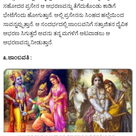
ಸಹೋದರ ಪ್ರಸೇನ ಆ ಆಭರಣವನ್ನು ತೆಗೆದುಕೊಂಡು ಕಾಡಿಗೆ
ಭೇಟೆಗೆಂದು ಹೋಗುತ್ತಾನೆ. ಅಲ್ಲಿ ಪ್ರಸೇನನು ಸಿಂಹದ ಹಲ್ಲೆಯಿಂದ
ಸಾವನ್ನಪ್ಪುತ್ತಾನೆ. ಆ ಸಂದರ್ಭದಲ್ಲಿ ಜಾಂಬವನಿಗೆ ಸತ್ರಾಜಿತನ ದೈವಿಕ
ಆಭರಣ ಸಿಗುತ್ತದೆ ಅವನು ತನ್ನ ಮಗಳಿಗೆ ಆಟವಾಡಲು ಆ
ಆಭರಣವನ್ನು ನೀಡುತ್ತಾನೆ.
೩.​ಜಾಂಬವತಿ :