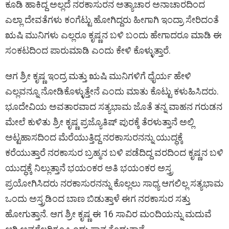
ಕೂಡಿ ಹಾಕಿದ್ದ ಅಲ್ಲದೆ ನರಕಾಸುರನ ಅತ್ಯಾಚಾರ ಅನಾಚಾರದಿಂದ
ಎಲ್ಲಾ ದೇವತೆಗಳು ಕಂಗೆಟ್ಟು ಹೋಗಿದ್ದರು ಹೀಗಾಗಿ ಇಂದ್ರಾ ಸೇರಿದಂತೆ
ಋಷಿ ಮುನಿಗಳು ಎಲ್ಲರೂ ಕೃಷ್ಣನ ಬಳಿ ಬಂದು ಹೇಗಾದರೂ ಮಾಡಿ ಈ
ಸಂಕಟದಿಂದ ಪಾರುಮಾಡಿ ಎಂದು ಕೇಳಿ ಕೊಳ್ಳುತ್ತಾರೆ.
ಆಗ ಶ್ರೀ ಕೃಷ್ಣ ಇಂದ್ರ ಮತ್ತು ಋಷಿ ಮುನಿಗಳಿಗೆ ಧೈರ್ಯ ಹೇಳಿ
ಎಲ್ಲವನ್ನೂ ನೋಡಿಕೊಳ್ಳುತ್ತೇನೆ ಎಂದು ಮಾತು ಕೊಟ್ಟು ಕಳುಹಿಸಿದರು.
ಭೂದೇವಿಯ ಅವತಾರವಾದ ಸತ್ಯಭಾಮ ಜೊತೆ ತನ್ನ ವಾಹನ ಗರುಡನ
ಮೇಲೆ ಕುಳಿತು ಶ್ರೀ ಕೃಷ್ಣ ಪ್ರಜ್ಯೊತಿಷ್ ಪುರಕ್ಕೆ ತೆರಳುತ್ತಾನೆ ಅಲ್ಲಿ
ಅಟ್ಟಹಾಸದಿಂದ ಮೆರೆಯುತ್ತಿದ್ದ ನರಕಾಸುರನನ್ನು ಯುದ್ಧಕ್ಕೆ
ಕರೆಯುತ್ತಾರೆ ನರಕಾಸುರ ಬ್ರಹ್ಮನ ಬಳಿ ಪಡೆದಿದ್ದ ವರದಿಂದ ಕೃಷ್ಣನ ಬಳಿ
ಯುದ್ಧಕ್ಕೆ ನಿಲ್ಲುತ್ತಾನೆ ಭಯಂಕರ ಅತಿ ಭಯಂಕರ ಅಸ್ತ್ರ
ಪ್ರಯೋಗಿಸಿದರು ನರಕಾಸುರನನ್ನು ಕೊಲ್ಲಲು ಸಾಧ್ಯ ಆಗಲಿಲ್ಲ ಸತ್ಯಭಾಮ
ಒಂದು ಅಸ್ತ್ರಡಿಂದ ಬಾಣ ಬಿಡುತ್ತಾಳೆ ಈಗ ನರಕಾಸುರ ಸತ್ತು
ಹೋಗುತ್ತಾನೆ. ಆಗ ಶ್ರೀ ಕೃಷ್ಣ ಈ 16 ಸಾವಿರ ಮಂದಿಯನ್ನು ಮದುವೆ