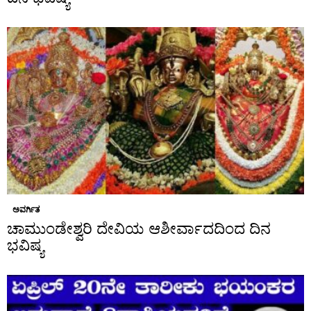
ಅವರ್ಗಿತ
ಚಾಮುಂಡೇಶ್ವರಿ ದೇವಿಯ ಆಶೀರ್ವಾದದಿಂದ ದಿನ
ಭವಿಷ್ಯ