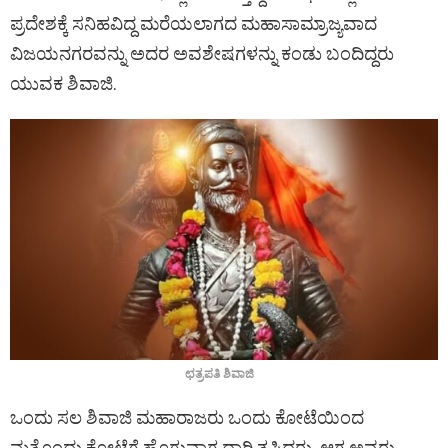
ಪ್ರದೇಶಕ್ಕೆ ಸನಿಹವಿದ್ದ ಮರೆಯಲಾಗದ ಮಹಾಸಾಮ್ರಾಜ್ಯವಾದ
ವಿಜಯನಗರವನ್ನು ಅದರ ಅವಶೇಷಗಳನ್ನು ಕಂಡು ಬಂದಿದ್ದರು
ಯುವಕ ಶಿವಾಜಿ.
ಛತ್ರಪತಿ ಶಿವಾಜಿ
ಒಂದು ಸಲ ಶಿವಾಜಿ ಮಹಾರಾಜರು ಒಂದು ಕೋಟೆಯಿಂದ
ಮತ್ತೊಂದು ಕೋಟೆಗೆ ಹೊಗುವಾಗ ದಾರಿ ತಪ್ಪಿದರು. ಆಗ ಅವರು