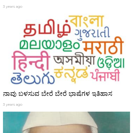
3 years ago
ನಾವು ಬಳಸುವ ಬೇರೆ ಬೇರೆ ಭಾಷೆಗಳ ಇತಿಹಾಸ
3 years ago