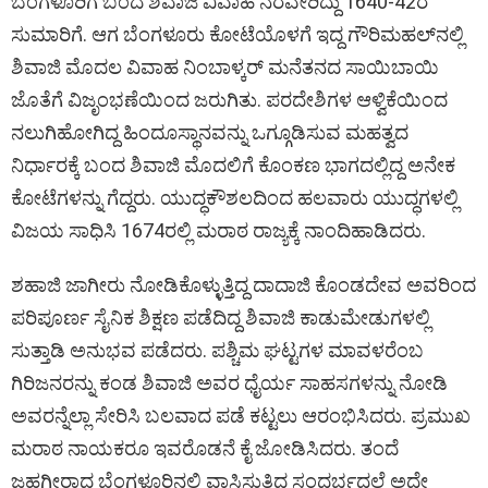
ಬೆಂಗಳೂರಿಗೆ ಬಂದ ಶಿವಾಜಿ ವಿವಾಹ ನೆರವೇರಿದ್ದು 1640-42ರ
ಸುಮಾರಿಗೆ. ಆಗ ಬೆಂಗಳೂರು ಕೋಟೆಯೊಳಗೆ ಇದ್ದ ಗೌರಿಮಹಲ್​ನಲ್ಲಿ
ಶಿವಾಜಿ ಮೊದಲ ವಿವಾಹ ನಿಂಬಾಳ್ಕರ್ ಮನೆತನದ ಸಾಯಿಬಾಯಿ
ಜೊತೆಗೆ ವಿಜೃಂಭಣೆಯಿಂದ ಜರುಗಿತು. ಪರದೇಶಿಗಳ ಆಳ್ವಿಕೆಯಿಂದ
ನಲುಗಿಹೋಗಿದ್ದ ಹಿಂದೂಸ್ಥಾನವನ್ನು ಒಗ್ಗೂಡಿಸುವ ಮಹತ್ವದ
ನಿರ್ಧಾರಕ್ಕೆ ಬಂದ ಶಿವಾಜಿ ಮೊದಲಿಗೆ ಕೊಂಕಣ ಭಾಗದಲ್ಲಿದ್ದ ಅನೇಕ
ಕೋಟೆಗಳನ್ನು ಗೆದ್ದರು. ಯುದ್ಧಕೌಶಲದಿಂದ ಹಲವಾರು ಯುದ್ಧಗಳಲ್ಲಿ
ವಿಜಯ ಸಾಧಿಸಿ 1674ರಲ್ಲಿ ಮರಾಠ ರಾಜ್ಯಕ್ಕೆ ನಾಂದಿಹಾಡಿದರು.
ಶಹಾಜಿ ಜಾಗೀರು ನೋಡಿಕೊಳ್ಳುತ್ತಿದ್ದ ದಾದಾಜಿ ಕೊಂಡದೇವ ಅವರಿಂದ
ಪರಿಪೂರ್ಣ ಸೈನಿಕ ಶಿಕ್ಷಣ ಪಡೆದಿದ್ದ ಶಿವಾಜಿ ಕಾಡುಮೇಡುಗಳಲ್ಲಿ
ಸುತ್ತಾಡಿ ಅನುಭವ ಪಡೆದರು. ಪಶ್ಚಿಮ ಘಟ್ಟಗಳ ಮಾವಳರೆಂಬ
ಗಿರಿಜನರನ್ನು ಕಂಡ ಶಿವಾಜಿ ಅವರ ಧೈರ್ಯ ಸಾಹಸಗಳನ್ನು ನೋಡಿ
ಅವರನ್ನೆಲ್ಲಾ ಸೇರಿಸಿ ಬಲವಾದ ಪಡೆ ಕಟ್ಟಲು ಆರಂಭಿಸಿದರು. ಪ್ರಮುಖ
ಮರಾಠ ನಾಯಕರೂ ಇವರೊಡನೆ ಕೈ ಜೋಡಿಸಿದರು. ತಂದೆ
ಜಹಗೀರಾದ ಬೆಂಗಳೂರಿನಲ್ಲಿ ವಾಸಿಸುತ್ತಿದ್ದ ಸಂದರ್ಭದಲ್ಲೆ ಅದೇ