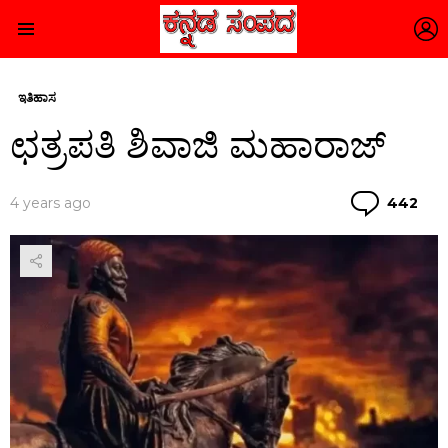
L
Menu
ಇತಿಹಾಸ
ಛತ್ರಪತಿ ಶಿವಾಜಿ ಮಹಾರಾಜ್
Co
4 years ago
442