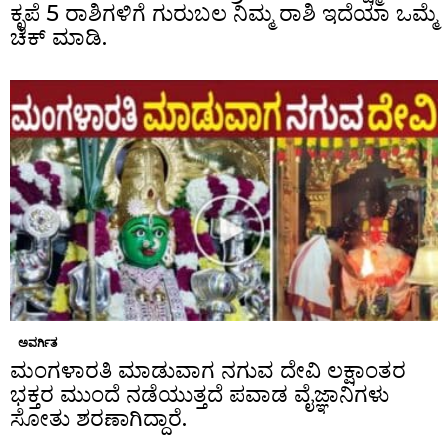
ಕೃಪೆ 5 ರಾಶಿಗಳಿಗೆ ಗುರುಬಲ ನಿಮ್ಮ ರಾಶಿ ಇದೆಯಾ ಒಮ್ಮೆ
ಚೆಕ್ ಮಾಡಿ.
ಅವರ್ಗಿತ
ಮಂಗಳಾರತಿ ಮಾಡುವಾಗ ನಗುವ ದೇವಿ ಲಕ್ಷಾಂತರ
ಭಕ್ತರ ಮುಂದೆ ನಡೆಯುತ್ತದೆ ಪವಾಡ ವೈಜ್ಞಾನಿಗಳು
ಸೋತು ಶರಣಾಗಿದ್ದಾರೆ.