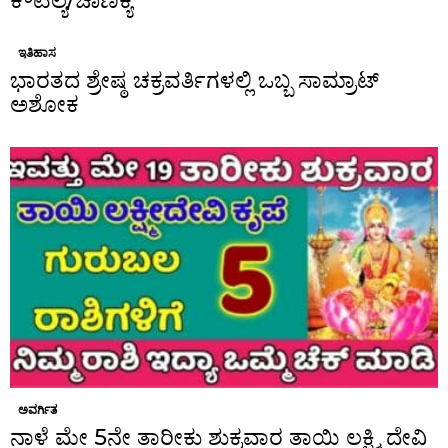
ಕೌಟಿಲ್ಯ/ಚಾಣಕ್ಯ
ಇತಿಹಾಸ
ಭಾರತದ ಶ್ರೇಷ್ಠ ಚಕ್ರವರ್ತಿಗಳಲ್ಲಿ ಒಬ್ಬ ಸಾಮ್ರಾಟ್
ಅಶೋಕ
ಅವರ್ಗಿತ
ನಾಳೆ ಮೇ 5ನೇ ತಾರೀಕು ಶುಕ್ರವಾರ ತಾಯಿ ಲಕ್ಷ್ಮಿ ದೇವಿ