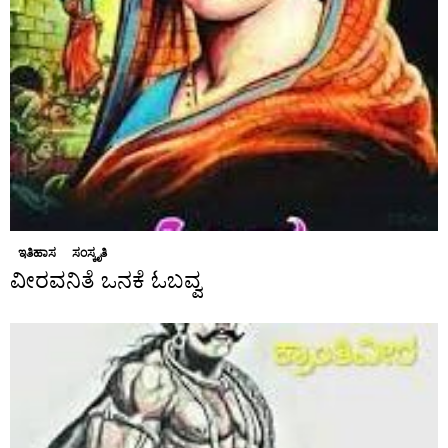
ಇತಿಹಾಸ
ಸಂಸ್ಕೃತಿ
ವೀರವನಿತೆ ಒನಕೆ ಓಬವ್ವ