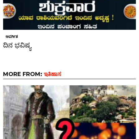
ಅವರ್ಗಿತ
ದಿನ ಭವಿಷ್ಯ
MORE FROM:
ಇತಿಹಾಸ