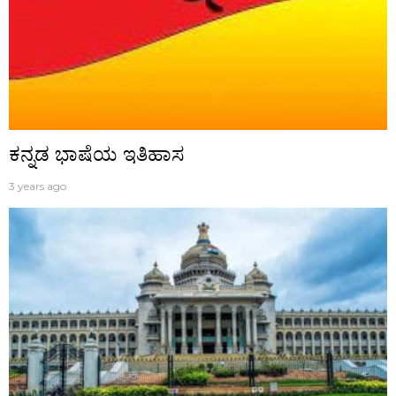
ಕನ್ನಡ ಭಾಷೆಯ ಇತಿಹಾಸ
3 years ago