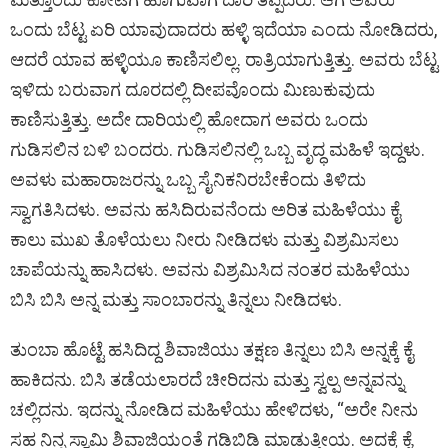
ಒಂದು ಬೆಟ್ಟ ಏರಿ ಯಾವುದಾದರು ಹಳ್ಳಿ ಇದೆಯಾ ಎಂದು ನೋಡಿದರು,
ಆದರೆ ಯಾವ ಹಳ್ಳಿಯೂ ಕಾಣಿಸಲಿಲ್ಲ. ರಾತ್ರಿಯಾಗುತ್ತಿತ್ತು. ಅವರು ಬೆಟ್ಟ
ಇಳಿದು ಬರುವಾಗ ದೂರದಲ್ಲಿ ದೀಪವೊಂದು ಮಿಣುಕುವುದು
ಕಾಣಿಸುತ್ತಿತ್ತು. ಅದೇ ದಾರಿಯಲ್ಲಿ ಹೋದಾಗ ಅವರು ಒಂದು
ಗುಡಿಸಲಿನ ಬಳಿ ಬಂದರು. ಗುಡಿಸಲಿನಲ್ಲಿ ಒಬ್ಬ ವೃದ್ಧ ಮಹಿಳೆ ಇದ್ದಳು.
ಅವಳು ಮಹಾರಾಜರನ್ನು ಒಬ್ಬ ಸೈನಿಕನಿರಬೇಕೆಂದು ತಿಳಿದು
ಸ್ವಾಗತಿಸಿದಳು. ಅವನು ಹಸಿದಿರುವನೆಂದು ಅರಿತ ಮಹಿಳೆಯು ಕೈ
ಕಾಲು ಮುಖ ತೊಳೆಯಲು ನೀರು ನೀಡಿದಳು ಮತ್ತು ವಿಶ್ರಮಿಸಲು
ಚಾಪೆಯನ್ನು ಹಾಸಿದಳು. ಅವನು ವಿಶ್ರಮಿಸಿದ ನಂತರ ಮಹಿಳೆಯು
ಬಿಸಿ ಬಿಸಿ ಅನ್ನ ಮತ್ತು ಸಾಂಬಾರನ್ನು ತಿನ್ನಲು ನೀಡಿದಳು.
ತುಂಬಾ ಹೊಟ್ಟೆ ಹಸಿದಿದ್ದ ಶಿವಾಜಿಯು ತಕ್ಷಣ ತಿನ್ನಲು ಬಿಸಿ ಅನ್ನಕ್ಕೆ ಕೈ
ಹಾಕಿದನು. ಬಿಸಿ ತಡೆಯಲಾರದೆ ಚೀರಿದನು ಮತ್ತು ಸ್ವಲ್ಪ ಅನ್ನವನ್ನು
ಚಲ್ಲಿದನು. ಇದನ್ನು ನೋಡಿದ ಮಹಿಳೆಯು ಹೇಳಿದಳು, “ಅರೇ ನೀನು
ಸಹ ನಿನ್ನ ಸ್ವಾಮಿ ಶಿವಾಜಿಯಂತೆ ಗಡಿಬಿಡಿ ಮಾಡುತ್ತೀಯ. ಅದಕ್ಕೆ ಕೈ