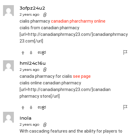
3ofpz24u2
2 years ago
cialis pharmacy
canadian pharcharmy online
cialis from canadian pharmacy
[url=http://canadianphrmacy23.com/]canadianphrmacy
23.com[/url]
ಉತ್ತರ
hml24c16u
2 years ago
canada pharmacy for cialis
see page
cialis online canadian pharmacy
[url=http://canadianphrmacy23.com/]canadian
pharmacy store[/url]
ಉತ್ತರ
Inola
2 years ago
With cascading features and the ability for players to