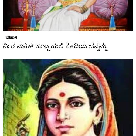
ಇತಿಹಾಸ
ವೀರ ಮಹಿಳೆ ಹೆಣ್ಣು ಹುಲಿ ಕೆಳದಿಯ ಚೆನ್ನಮ್ಮ