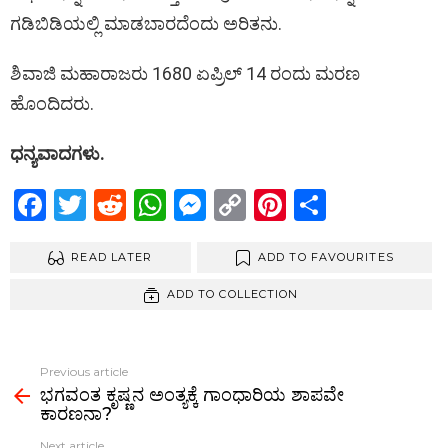
ಗಡಿಬಿಡಿಯಲ್ಲಿ ಮಾಡಬಾರದೆಂದು ಅರಿತನು.
ಶಿವಾಜಿ ಮಹಾರಾಜರು 1680 ಏಪ್ರಿಲ್ 14 ರಂದು ಮರಣ
ಹೊಂದಿದರು.
ಧನ್ಯವಾದಗಳು.
F
T
R
W
M
C
Pi
S
a
wi
e
h
es
o
nt
h
ce
READ LATER
tt
d
at
se
py
ADD TO FAVOURITES
er
ar
b
er
di
s
n
Li
es
e
ADD TO COLLECTION
o
t
A
g
n
t
o
p
er
k
Previous article
See
k
p
ಭಗವಂತ ಕೃಷ್ಣನ ಅಂತ್ಯಕ್ಕೆ ಗಾಂಧಾರಿಯ ಶಾಪವೇ
more
ಕಾರಣನಾ?
Next article