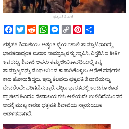
ಛತ್ರಪತಿ ಶಿವಾಜಿ
F
T
R
W
M
C
Pi
S
a
wi
e
h
es
o
nt
h
ಛತ್ರಪತಿ ಶಿವಾಜಿಯು ಅತ್ಯಂತ ಧೈರ್ಯಶಾಲಿ ಸಾಮ್ರಾಟನಾಗಿದ್ದು,
ce
tt
d
at
se
py
er
ar
ಭಾರತದಾದ್ಯಂತ ಮರಾಠ ಸಾಮ್ರಾಜ್ಯವನ್ನು ಸ್ಥಾಪಿಸಿ, ವಿಸ್ತರಿಸಿದ ಕೀರ್ತಿ
b
er
di
s
n
Li
es
e
ಇವರದ್ದು. ಶಿವಾಜಿ ಅವರು ತಮ್ಮ ಜೀವಿತಾವಧಿಯಲ್ಲಿ ತನ್ನ
o
t
A
g
n
t
ಸಾಮ್ರಾಜ್ಯವನ್ನು ಮೊಘಲರಿಂದ ಕಾಪಾಡಿಕೊಳ್ಳಲು ಅನೇಕ ವರ್ಷಗಳ
o
p
er
k
ಕಾಲ ಹೋರಾಡಿದ್ದರು. ಇನ್ನು ಕೆಲವರು ಛತ್ರಪತಿ ಶಿವಾಜಿಯನ್ನು
k
p
ದೇವರೆಂದೇ ಪರಿಗಣಿಸುತ್ತಾರೆ. ದಕ್ಕಿಣ ಭಾರತದಲ್ಲಿ ಇಂದಿಗೂ ಕೂಡ
ಪ್ರಾಚೀನ ಹಿಂದೂ ದೇವಾಲಯಗಳು ಅಳಿಯದೇ ಉಳಿದಿದೆಯೆಂದರೆ
ಅದಕ್ಕೆ ಮುಖ್ಯ ಕಾರಣ ಛತ್ರಪತಿ ಶಿವಾಜಿಯ ನ್ಯಾಯಯುತ
ಆಡಳಿತವಾಗಿದೆ.