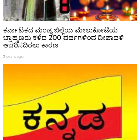
ಕರ್ನಾಟಕದ ಮಂಡ್ಯ ಜಿಲ್ಲೆಯ ಮೇಲುಕೋಟೆಯ
ಬ್ರಾಹ್ಮಣರು ಕಳೆದ 200 ವರ್ಷಗಳಿಂದ ದೀಪಾವಳಿ
ಆಚರಿಸದಿರಲು ಕಾರಣ
3 years ago