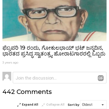
ಫೆಬ್ರವರಿ 19 ರಂದು, ಗೋಕುಲಭಾಯ್ ಭಟ್ ಜನ್ಮದಿನ,
ಭಾರತದ ಪ್ರಸಿದ್ಧ ಸ್ವಾತಂತ್ರ್ಯ ಹೋರಾಟಗಾರರಲ್ಲಿ ಒಬ್ಬರು
3 years ago
ನಿಮ್ಮದೊಂದು
ಟಿಪ್ಪಣಿ
*
ಉತ್ತರ
442 Comments
Expand All
Collapse All
Sort by