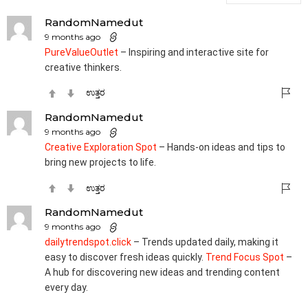
RandomNamedut
9 months ago
PureValueOutlet
– Inspiring and interactive site for
creative thinkers.
ಉತ್ತರ
RandomNamedut
9 months ago
Creative Exploration Spot
– Hands-on ideas and tips to
bring new projects to life.
ಉತ್ತರ
RandomNamedut
9 months ago
dailytrendspot.click
– Trends updated daily, making it
easy to discover fresh ideas quickly.
Trend Focus Spot
–
A hub for discovering new ideas and trending content
every day.