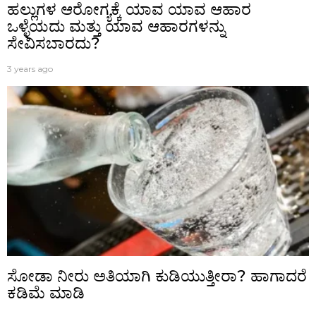
ಹಲ್ಲುಗಳ ಆರೋಗ್ಯಕ್ಕೆ ಯಾವ ಯಾವ ಆಹಾರ
ಒಳ್ಳೆಯದು ಮತ್ತು ಯಾವ ಆಹಾರಗಳನ್ನು
ಸೇವಿಸಬಾರದು?
3 years ago
ಸೋಡಾ ನೀರು ಅತಿಯಾಗಿ ಕುಡಿಯುತ್ತೀರಾ? ಹಾಗಾದರೆ
ಕಡಿಮೆ ಮಾಡಿ