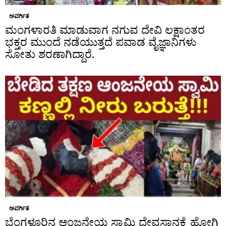
ಅವರ್ಗಿತ
ಮಂಗಳಾರತಿ ಮಾಡುವಾಗ ನಗುವ ದೇವಿ ಲಕ್ಷಾಂತರ
ಭಕ್ತರ ಮುಂದೆ ನಡೆಯುತ್ತದೆ ಪವಾಡ ವೈಜ್ಞಾನಿಗಳು
ಸೋತು ಶರಣಾಗಿದ್ದಾರೆ.
ಅವರ್ಗಿತ
ಬೆಂಗಳೂರಿನ ಆಂಜನೇಯ ಸ್ವಾಮಿ ದೇವಸ್ಥಾನಕ್ಕೆ ಹೋಗಿ