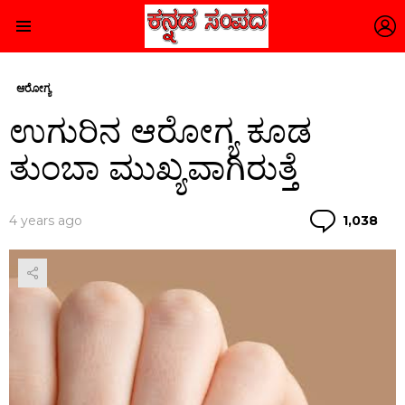
L
Menu
ಆರೋಗ್ಯ
ಉಗುರಿನ ಆರೋಗ್ಯ ಕೂಡ
ತುಂಬಾ ಮುಖ್ಯವಾಗಿರುತ್ತೆ
Co
4 years ago
1,038