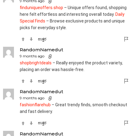
9 months ago
finduniqueoffers.shop
– Unique offers found, shopping
here felt effortless and interesting overall today.
Daily
Special Finds
– Browse exclusive products and unique
picks for everyday style.
ಉತ್ತರ
RandomNamedut
9 months ago
shopbrightdeals
– Really enjoyed the product variety,
placing an order was hassle-free.
ಉತ್ತರ
RandomNamedut
9 months ago
fashionflarehub
– Great trendy finds, smooth checkout
and fast delivery.
ಉತ್ತರ
RandomNamedut