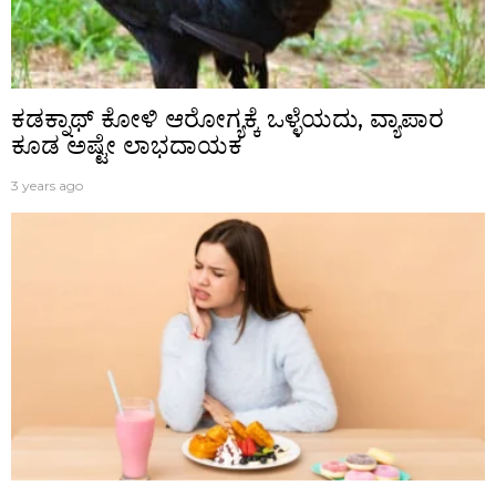
ಕಡಕ್ನಾಥ್ ಕೋಳಿ ಆರೋಗ್ಯಕ್ಕೆ ಒಳ್ಳೆಯದು, ವ್ಯಾಪಾರ
ಕೂಡ ಅಷ್ಟೇ ಲಾಭದಾಯಕ
3 years ago