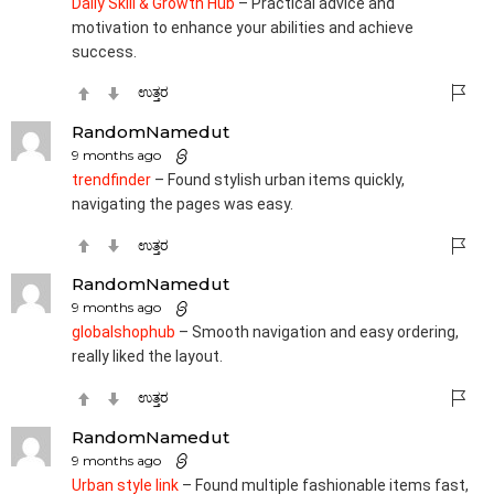
Daily Skill & Growth Hub
– Practical advice and
motivation to enhance your abilities and achieve
success.
ಉತ್ತರ
RandomNamedut
9 months ago
trendfinder
– Found stylish urban items quickly,
navigating the pages was easy.
ಉತ್ತರ
RandomNamedut
9 months ago
globalshophub
– Smooth navigation and easy ordering,
really liked the layout.
ಉತ್ತರ
RandomNamedut
9 months ago
Urban style link
– Found multiple fashionable items fast,