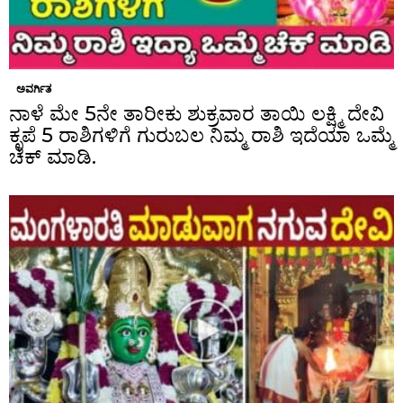
ಅವರ್ಗಿತ
ನಾಳೆ ಮೇ 5ನೇ ತಾರೀಕು ಶುಕ್ರವಾರ ತಾಯಿ ಲಕ್ಷ್ಮಿ ದೇವಿ
ಕೃಪೆ 5 ರಾಶಿಗಳಿಗೆ ಗುರುಬಲ ನಿಮ್ಮ ರಾಶಿ ಇದೆಯಾ ಒಮ್ಮೆ
ಚೆಕ್ ಮಾಡಿ.