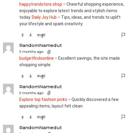
happytrendstore.shop
– Cheerful shopping experience,
enjoyable to explore latest trends and stylish items
today.
Daily Joy Hub
– Tips, ideas, and trends to uplift
your lifestyle and spark creativity.
ಉತ್ತರ
RandomNamedut
9 months ago
budgetfindsonline
– Excellent savings, the site made
shopping simple.
ಉತ್ತರ
RandomNamedut
9 months ago
Explore top fashion picks
– Quickly discovered a few
appealing items, layout felt clean.
ಉತ್ತರ
RandomNamedut