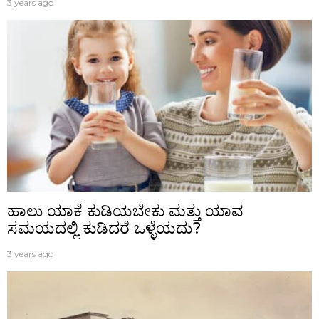
3 years ago
ಹಾಲು ಯಾಕೆ ಕುಡಿಯಬೇಕು ಮತ್ತು ಯಾವ
ಸಮಯದಲ್ಲಿ ಕುಡಿದರೆ ಒಳ್ಳೆಯದು?
3 years ago