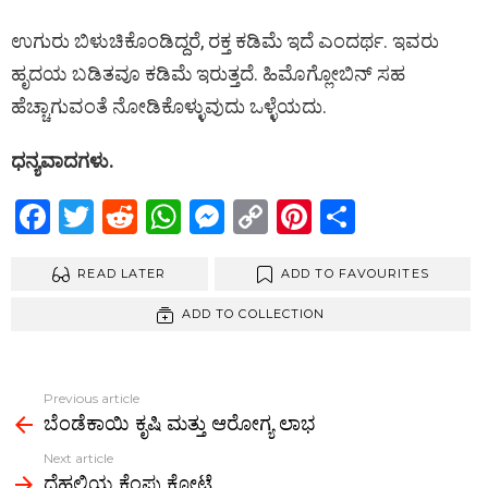
ಉಗುರು ಬಿಳುಚಿಕೊಂಡಿದ್ದರೆ, ರಕ್ತ ಕಡಿಮೆ ಇದೆ ಎಂದರ್ಥ. ಇವರು
ಹೃದಯ ಬಡಿತವೂ ಕಡಿಮೆ ಇರುತ್ತದೆ. ಹಿಮೊಗ್ಲೋಬಿನ್ ಸಹ
ಹೆಚ್ಚಾಗುವಂತೆ ನೋಡಿಕೊಳ್ಳುವುದು ಒಳ್ಳೆಯದು.
ಧನ್ಯವಾದಗಳು.
F
T
R
W
M
C
Pi
S
a
wi
e
h
es
o
nt
h
ce
READ LATER
tt
d
at
se
py
ADD TO FAVOURITES
er
ar
b
er
di
s
n
Li
es
e
ADD TO COLLECTION
o
t
A
g
n
t
o
p
er
k
Previous article
See
k
p
ಬೆಂಡೆಕಾಯಿ ಕೃಷಿ ಮತ್ತು ಆರೋಗ್ಯ ಲಾಭ
more
Next article
ದೆಹಲಿಯ ಕೆಂಪು ಕೋಟೆ