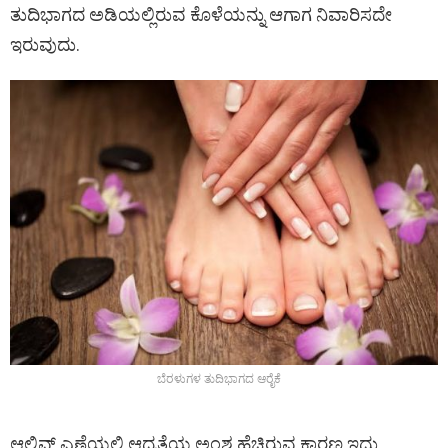
ತುದಿಭಾಗದ ಅಡಿಯಲ್ಲಿರುವ ಕೊಳೆಯನ್ನು ಆಗಾಗ ನಿವಾರಿಸದೇ
ಇರುವುದು.
ಬೆರಳುಗಳ ತುದಿಭಾಗದ ಆರೈಕೆ
ಆಲಿವ್‌ ಎಣ್ಣೆಯಲ್ಲಿ ಆದ್ರತೆಯ ಅಂಶ ಹೆಚ್ಚಿರುವ ಕಾರಣ ಇದು