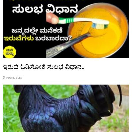
ಇರುವೆ ಓಡಿಸೋಕೆ ಸುಲಭ ವಿಧಾನ..
3 years ago