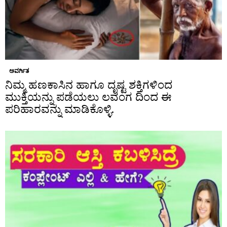
ಅವರ್ಗಿತ
ನಿಮ್ಮ ಹಣಕಾಸಿನ ಹಾಗೂ ದೃಷ್ಟ ಶಕ್ತಿಗಳಿಂದ
ಮುಕ್ತಿಯನ್ನು ಪಡೆಯಲು ಲವಂಗ ದಿಂದ ಈ
ಪರಿಹಾರವನ್ನು ಮಾಡಿಕೊಳ್ಳಿ.