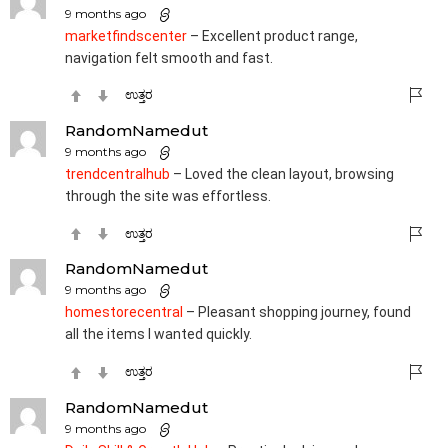
9 months ago
marketfindscenter
– Excellent product range,
navigation felt smooth and fast.
ಉತ್ತರ
RandomNamedut
9 months ago
trendcentralhub
– Loved the clean layout, browsing
through the site was effortless.
ಉತ್ತರ
RandomNamedut
9 months ago
homestorecentral
– Pleasant shopping journey, found
all the items I wanted quickly.
ಉತ್ತರ
RandomNamedut
9 months ago