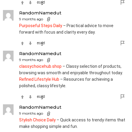
ಉತ್ತರ
RandomNamedut
9 months ago
Purposeful Steps Daily
– Practical advice to move
forward with focus and clarity every day.
ಉತ್ತರ
RandomNamedut
9 months ago
classychoicehub.shop
– Classy selection of products,
browsing was smooth and enjoyable throughout today.
Refined Lifestyle Hub
– Resources for achieving a
polished, classy lifestyle.
ಉತ್ತರ
RandomNamedut
9 months ago
Stylish Choice Daily
– Quick access to trendy items that
make shopping simple and fun.