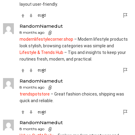
layout user-friendly.
ಉತ್ತರ
RandomNamedut
8 months ago
modernlifestylecorner.shop
– Modern lifestyle products
look stylish, browsing categories was simple and
Lifestyle & Trends Hub
– Tips and insights to keep your
routines fresh, modern, and practical.
ಉತ್ತರ
RandomNamedut
8 months ago
trendspotstore
– Great fashion choices, shipping was
quick and reliable.
ಉತ್ತರ
RandomNamedut
8 months ago