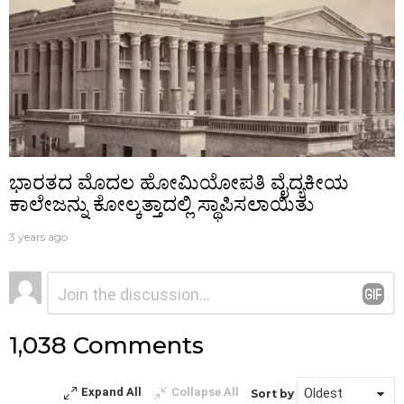
ಭಾರತದ ಮೊದಲ ಹೋಮಿಯೋಪತಿ ವೈದ್ಯಕೀಯ
ಕಾಲೇಜನ್ನು ಕೋಲ್ಕತ್ತಾದಲ್ಲಿ ಸ್ಥಾಪಿಸಲಾಯಿತು
3 years ago
ನಿಮ್ಮದೊಂದು
ಟಿಪ್ಪಣಿ
*
ಉತ್ತರ
1,038 Comments
Expand All
Collapse All
Sort by