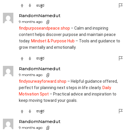
ಉತ್ತರ
RandomNamedut
9 months ago
findpurposeandpeace.shop
– Calm and inspiring
content helps discover purpose and maintain peace
today.
Mindset & Purpose Hub
– Tools and guidance to
grow mentally and emotionally.
ಉತ್ತರ
RandomNamedut
9 months ago
findyourwayforward.shop
– Helpful guidance offered,
perfect for planning next steps in life clearly.
Daily
Motivation Spot
– Practical advice and inspiration to
keep moving toward your goals.
ಉತ್ತರ
RandomNamedut
9 months ago