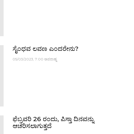
ಸೈಂಧವ ಲವಣ ಎಂದರೇನು?
3 years ago
ಫೆಬ್ರವರಿ 26 ರಂದು, ಪಿಸ್ತಾ ದಿನವನ್ನು
ಆಚರಿಸಲಾಗುತ್ತದೆ