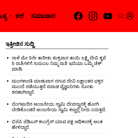
facebook
instagram
youtube
L
SEARC
ತ್ಯ
ಕಲೆ
ಸಮಾಚಾರ
ಇತ್ತೀಚಿನ ಸುದ್ದಿ
ನಾಳೆ ಮೇ 5ನೇ ತಾರೀಕು ಶುಕ್ರವಾರ ತಾಯಿ ಲಕ್ಷ್ಮಿ ದೇವಿ ಕೃಪೆ
5 ರಾಶಿಗಳಿಗೆ ಗುರುಬಲ ನಿಮ್ಮ ರಾಶಿ ಇದೆಯಾ ಒಮ್ಮೆ ಚೆಕ್
ಮಾಡಿ.
nts
ಮಂಗಳಾರತಿ ಮಾಡುವಾಗ ನಗುವ ದೇವಿ ಲಕ್ಷಾಂತರ ಭಕ್ತರ
ಮುಂದೆ ನಡೆಯುತ್ತದೆ ಪವಾಡ ವೈಜ್ಞಾನಿಗಳು ಸೋತು
ಶರಣಾಗಿದ್ದಾರೆ.
ಬೆಂಗಳೂರಿನ ಆಂಜನೇಯ ಸ್ವಾಮಿ ದೇವಸ್ಥಾನಕ್ಕೆ ಹೋಗಿ
ಬೇಡಿಕೊಂಡರೆ ಆಂಜನೇಯ ಸ್ವಾಮಿ ಕಣ್ಣಲ್ಲಿ ನೀರು ಬರುತ್ತದೆ.
ಬಿಜೆಪಿ ಜೆಡಿಎಸ್ ಕಾಂಗ್ರೆಸ್ ಯಾವ ಪಕ್ಷ ಅಧಿಕಾರಕ್ಕೆ ಅಂತ
ಹೇಳಿದ್ದಾರೆ.