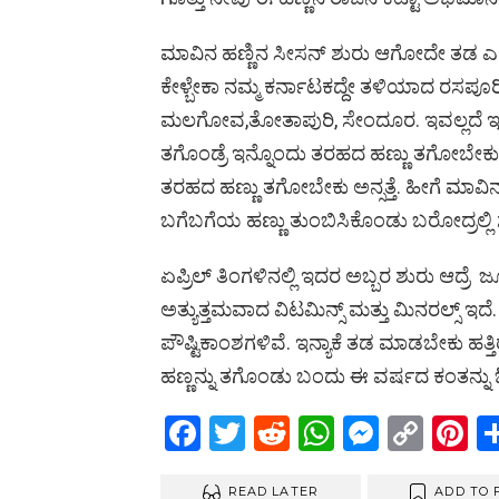
o
p
er
k
k
p
ಮಾವಿನ ಹಣ್ಣಿನ ಸೀಸನ್ ಶುರು ಆಗೋದೇ ತಡ ಎಲ್ಲಾ
ಕೇಳ್ಬೇಕಾ ನಮ್ಮ ಕರ್ನಾಟಕದ್ದೇ ತಳಿಯಾದ ರಸಪೂರಿ
ಮಲಗೋವ,ತೋತಾಪುರಿ, ಸೇಂದೂರ. ಇವಲ್ಲದೆ ಇನ
ತಗೊಂಡ್ರೆ ಇನ್ನೊಂದು ತರಹದ ಹಣ್ಣು ತಗೋಬೇಕು ಅನ
ತರಹದ ಹಣ್ಣು ತಗೋಬೇಕು ಅನ್ಸತ್ತೆ. ಹೀಗೆ ಮಾವಿನ 
ಬಗೆಬಗೆಯ ಹಣ್ಣು ತುಂಬಿಸಿಕೊಂಡು ಬರೋದ್ರಲ್ಲ
ಏಪ್ರಿಲ್ ತಿಂಗಳಿನಲ್ಲಿ ಇದರ ಅಬ್ಬರ ಶುರು ಆದ್ರೆ ಜ
ಅತ್ಯುತ್ತಮವಾದ ವಿಟಮಿನ್ಸ್ ಮತ್ತು ಮಿನರಲ್ಸ್ ಇದೆ
ಪೌಷ್ಟಿಕಾಂಶಗಳಿವೆ. ಇನ್ಯಾಕೆ ತಡ ಮಾಡಬೇಕು ಹತ
ಹಣ್ಣನ್ನು ತಗೊಂಡು ಬಂದು ಈ ವರ್ಷದ ಕಂತನ್ನು ಓ
F
T
R
W
M
C
Pi
a
wi
e
h
es
o
nt
READ LATER
ADD TO 