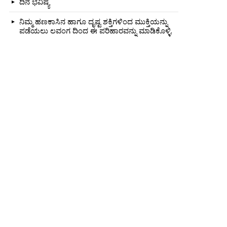
ದಿನ ಭವಿಷ್ಯ
ನಿಮ್ಮ ಹಣಕಾಸಿನ ಹಾಗೂ ದೃಷ್ಟ ಶಕ್ತಿಗಳಿಂದ ಮುಕ್ತಿಯನ್ನು
ಪಡೆಯಲು ಲವಂಗ ದಿಂದ ಈ ಪರಿಹಾರವನ್ನು ಮಾಡಿಕೊಳ್ಳಿ.