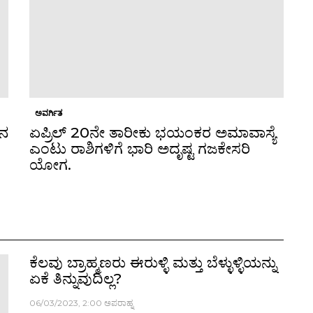
ಅವರ್ಗಿತ
ಿನ
ಏಪ್ರಿಲ್ 20ನೇ ತಾರೀಕು ಭಯಂಕರ ಅಮಾವಾಸ್ಯೆ
ಎಂಟು ರಾಶಿಗಳಿಗೆ ಭಾರಿ ಅದೃಷ್ಟ ಗಜಕೇಸರಿ
ಯೋಗ.
ಕೆಲವು ಬ್ರಾಹ್ಮಣರು ಈರುಳ್ಳಿ ಮತ್ತು ಬೆಳ್ಳುಳ್ಳಿಯನ್ನು
ಏಕೆ ತಿನ್ನುವುದಿಲ್ಲ?
3 years ago