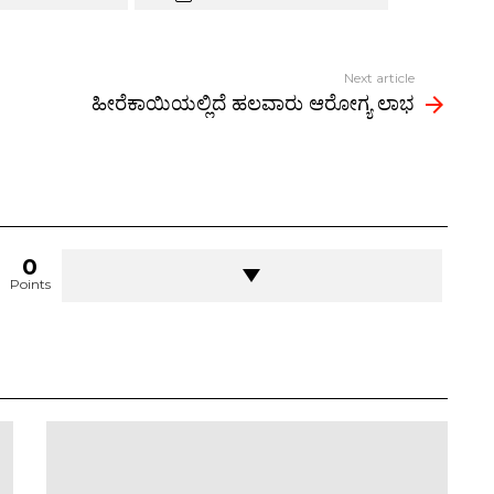
ar
s
e
Next article
ಹೀರೆಕಾಯಿಯಲ್ಲಿದೆ ಹಲವಾರು ಆರೋಗ್ಯ ಲಾಭ
0
Points