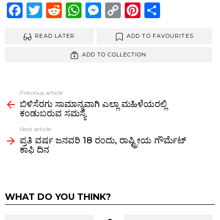
F
T
R
W
M
C
Pi
S
a
wi
e
h
es
o
nt
h
ce
READ LATER
tt
d
at
se
py
ADD TO FAVOURITES
er
ar
b
er
di
s
n
Li
es
e
ADD TO COLLECTION
o
t
A
g
n
t
o
p
er
k
Previous article
See
k
p
ಬಿಳಿಸೆರಗು ಸಾಮಾನ್ಯವಾಗಿ ಎಲ್ಲಾ ಮಹಿಳೆಯರಲ್ಲಿ
more
ಕಂಡುಬರುವ ಸಮಸ್ಯೆ
Next article
ಪ್ರತಿ ವರ್ಷ ಜನವರಿ 18 ರಂದು, ರಾಷ್ಟ್ರೀಯ ಗೌರ್ಮೆಟ್
ಕಾಫಿ ದಿನ
WHAT DO YOU THINK?