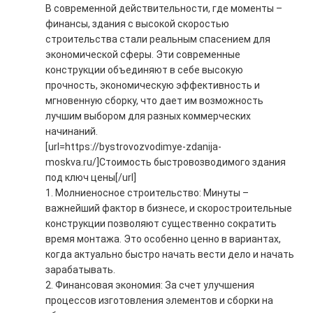
В современной действительности, где моменты –
финансы, здания с высокой скоростью
строительства стали реальным спасением для
экономической сферы. Эти современные
конструкции объединяют в себе высокую
прочность, экономическую эффективность и
мгновенную сборку, что дает им возможность
лучшим выбором для разных коммерческих
начинаний.
[url=https://bystrovozvodimye-zdanija-
moskva.ru/]Стоимость быстровозводимого здания
под ключ цены[/url]
1. Молниеносное строительство: Минуты –
важнейший фактор в бизнесе, и скоростроительные
конструкции позволяют существенно сократить
время монтажа. Это особенно ценно в вариантах,
когда актуально быстро начать вести дело и начать
зарабатывать.
2. Финансовая экономия: За счет улучшения
процессов изготовления элементов и сборки на