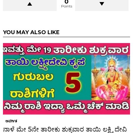
0
Points
YOU MAY ALSO LIKE
ಅವರ್ಗಿತ
ನಾಳೆ ಮೇ 5ನೇ ತಾರೀಕು ಶುಕ್ರವಾರ ತಾಯಿ ಲಕ್ಷ್ಮಿ ದೇವಿ