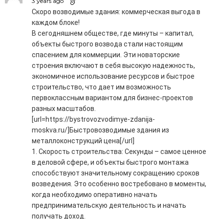
3 years ago
Скоро возводимые здания: коммерческая выгода в
каждом блоке!
В сегодняшнем обществе, где минуты – капитал,
объекты быстрого возвода стали настоящим
спасением для коммерции. Эти новаторские
строения включают в себя высокую надежность,
экономичное использование ресурсов и быстрое
строительство, что дает им возможность
первоклассным вариантом для бизнес-проектов
разных масштабов.
[url=https://bystrovozvodimye-zdanija-
moskva.ru/]Быстровозводимые здания из
металлоконструкций цена[/url]
1. Скорость строительства: Секунды – самое ценное
в деловой сфере, и объекты быстрого монтажа
способствуют значительному сокращению сроков
возведения. Это особенно востребовано в моменты,
когда необходимо оперативно начать
предпринимательскую деятельность и начать
получать доход.