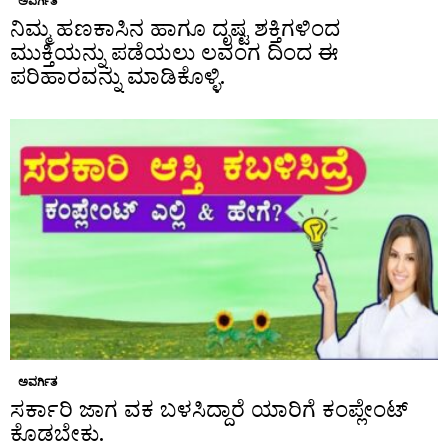
ಅವರ್ಗಿತ
ನಿಮ್ಮ ಹಣಕಾಸಿನ ಹಾಗೂ ದೃಷ್ಟ ಶಕ್ತಿಗಳಿಂದ
ಮುಕ್ತಿಯನ್ನು ಪಡೆಯಲು ಲವಂಗ ದಿಂದ ಈ
ಪರಿಹಾರವನ್ನು ಮಾಡಿಕೊಳ್ಳಿ.
ಅವರ್ಗಿತ
ಸರ್ಕಾರಿ ಜಾಗ ವಕ ಬಳಸಿದ್ದಾರೆ ಯಾರಿಗೆ ಕಂಪ್ಲೇಂಟ್
ಕೊಡಬೇಕು.