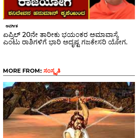
ಅವರ್ಗಿತ
ಏಪ್ರಿಲ್ 20ನೇ ತಾರೀಕು ಭಯಂಕರ ಅಮಾವಾಸ್ಯೆ
ಎಂಟು ರಾಶಿಗಳಿಗೆ ಭಾರಿ ಅದೃಷ್ಟ ಗಜಕೇಸರಿ ಯೋಗ.
MORE FROM:
ಸಂಸ್ಕೃತಿ