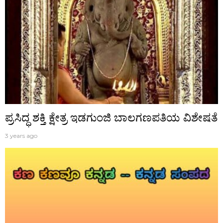
ಪ್ರಸಿದ್ಧ‌ ಶಕ್ತಿ ಕ್ಷೇತ್ರ ಇಡಗುಂಜಿ ಬಾಲಗಣಪತಿಯ ವಿಶೇಷತೆ
3 years ago