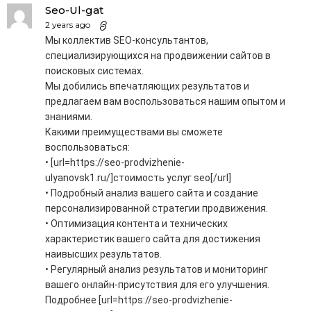
Seo-Ul-gat
2 years ago
Мы коллектив SEO-консультантов,
специализирующихся на продвижении сайтов в
поисковых системах.
Мы добились впечатляющих результатов и
предлагаем вам воспользоваться нашим опытом и
знаниями.
Какими преимуществами вы сможете
воспользоваться:
• [url=https://seo-prodvizhenie-
ulyanovsk1.ru/]стоимость услуг seo[/url]
• Подробный анализ вашего сайта и создание
персонализированной стратегии продвижения.
• Оптимизация контента и технических
характеристик вашего сайта для достижения
наивысших результатов.
• Регулярный анализ результатов и мониторинг
вашего онлайн-присутствия для его улучшения.
Подробнее [url=https://seo-prodvizhenie-