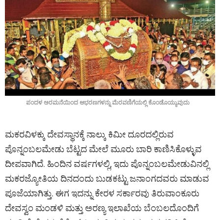
ಪಂದಳ ಅರಮನೆಯಿಂದ ಆಭರಣಗಳನ್ನು ಮೆರವಣಿಗೆಯಲ್ಲಿ ಕೊಂಡೊಯ್ಯುವುದು
ಮಕರವಿಳಕ್ಕು ದೇವಸ್ಥಾನಕ್ಕೆ ನಾಲ್ಕು ಕಿಮೀ ದೂರದಲ್ಲಿರುವ
ಪೊನ್ನಂಬಲಮೇಡು ಬೆಟ್ಟದ ಮೇಲೆ ಮೂರು ಬಾರಿ ಕಾಣಿಸಿಕೊಳ್ಳುವ
ದೀಪವಾಗಿದೆ. ಹಿಂದಿನ ವರ್ಷಗಳಲ್ಲಿ, ಇದು ಪೊನ್ನಂಬಲಮೇಡುವಿನಲ್ಲಿ
ಮಕರಜ್ಯೋತಿಯ ದಿನದಂದು ಬುಡಕಟ್ಟು ಜನಾಂಗದವರು ಮಾಡುವ
ಪೂಜೆಯಾಗಿತ್ತು. ಈಗ ಇದನ್ನು ಕೇರಳ ಸರ್ಕಾರವು ತಿರುವಾಂಕೂರು
ದೇವಸ್ವಂ ಮಂಡಳಿ ಮತ್ತು ಅರಣ್ಯ ಇಲಾಖೆಯ ಬೆಂಬಲದೊಂದಿಗೆ