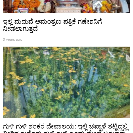
ಇಲ್ಲಿ ಮದುವೆ ಆಮಂತ್ರಣ ಪತ್ರಿಕೆ ಗಣೇಶನಿಗೆ
ನೀಡಲಾಗುತ್ತದೆ
3 years ago
ಗುಳಿ ಗುಳಿ ಶಂಕರ ದೇವಾಲಯ: ಇಲ್ಲಿ ಚಪ್ಪಾಳೆ ತಟ್ಟಿದ್ದಲ್ಲಿ