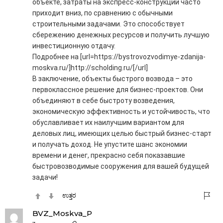
объекте, затраты на экспресс-конструкции часто
приходит вниз, по сравнению с обычными
строительными задачами. Это способствует
сбережению денежных ресурсов и получить лучшую
инвестиционную отдачу.
Подробнее на [url=https://bystrovozvodimye-zdanija-
moskva.ru/]http://scholding.ru/[/url]
В заключение, объекты быстрого возвода – это
первоклассное решение для бизнес-проектов. Они
объединяют в себе быстроту возведения,
экономическую эффективность и устойчивость, что
обуславливает их наилучшим вариантом для
деловых лиц, имеющих целью быстрый бизнес-старт
и получать доход. Не упустите шанс экономии
времени и денег, прекрасно себя показавшие
быстровозводимые сооружения для вашей будущей
задачи!
ಉತ್ತರ
BVZ_Moskva_P