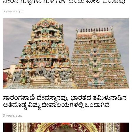
ನೀರಿನ ಗುಳ್ಳೆಗಳು ಗುಳಿ ಗುಳಿ ಎಂದು ಮೇಲೆ ಬರುವವು
3 years ago
ಸಾರಂಗಪಾಣಿ ದೇವಸ್ಥಾನವು, ಭಾರತದ ತಮಿಳುನಾಡಿನ
ಅತಿದೊಡ್ಡ ವಿಷ್ಣು ದೇವಾಲಯಗಳಲ್ಲಿ ಒಂದಾಗಿದೆ
3 years ago