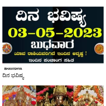
BHAVISHYA
ದಿನ ಭವಿಷ್ಯ