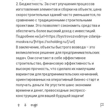
2. Бюджетность: За счет улучшения процессов
изготовления элементов и сборки на объекте, цена
скоростроительных зданий часто уменьшается, по
сравнению с традиционными строительными
проектами. Это позволяет сэкономить средства и
обеспечить более высокий доход с инвестиций.
Подробнее на [url=https://bystrovozvodimye-zdanija-
moskva.ru/]https://scholding.ru/[/url]
В заключение, объекты быстрого возвода – это
великолепное решение для предпринимательских
задач. Они сочетают в себе эффективное
строительство, финансовую эффективность и
высокую прочность, что сделало их наилучшим
вариантом для предпринимательских начинаний,
ориентированных на оперативный бизнес-старт и
получать деньги. Не упустите шанс экономии
времени и денег, превосходные экспресс-
конструкции для вашей будущей задачи!
ಉತ್ತರ