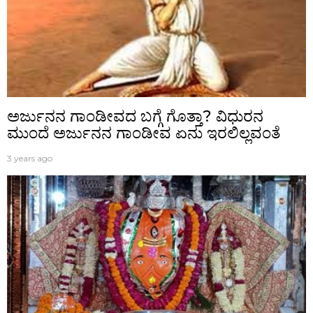
ಅರ್ಜುನನ ಗಾಂಡೀವದ ಬಗ್ಗೆ ಗೊತ್ತಾ? ವಿಧುರನ
ಮುಂದೆ ಅರ್ಜುನನ ಗಾಂಡೀವ ಏನು ಇರಲಿಲ್ಲವಂತೆ
3 years ago