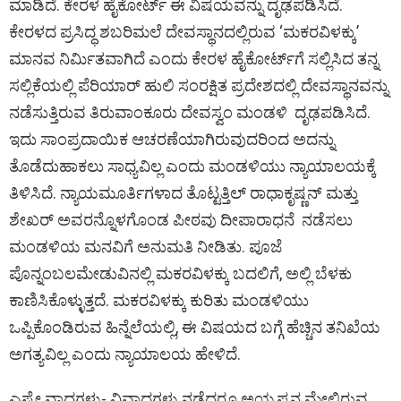
ಮಾಡಿದೆ. ಕೇರಳ ಹೈಕೋರ್ಟ್ ಈ ವಿಷಯವನ್ನು ದೃಢಪಡಿಸಿದೆ.
ಕೇರಳದ ಪ್ರಸಿದ್ಧ ಶಬರಿಮಲೆ ದೇವಸ್ಥಾನದಲ್ಲಿರುವ ‘ಮಕರವಿಳಕ್ಕು’
ಮಾನವ ನಿರ್ಮಿತವಾಗಿದೆ ಎಂದು ಕೇರಳ ಹೈಕೋರ್ಟ್‌ಗೆ ಸಲ್ಲಿಸಿದ ತನ್ನ
ಸಲ್ಲಿಕೆಯಲ್ಲಿ ಪೆರಿಯಾರ್ ಹುಲಿ ಸಂರಕ್ಷಿತ ಪ್ರದೇಶದಲ್ಲಿ ದೇವಸ್ಥಾನವನ್ನು
ನಡೆಸುತ್ತಿರುವ ತಿರುವಾಂಕೂರು ದೇವಸ್ವಂ ಮಂಡಳಿ ದೃಢಪಡಿಸಿದೆ.
ಇದು ಸಾಂಪ್ರದಾಯಿಕ ಆಚರಣೆಯಾಗಿರುವುದರಿಂದ ಅದನ್ನು
ತೊಡೆದುಹಾಕಲು ಸಾಧ್ಯವಿಲ್ಲ ಎಂದು ಮಂಡಳಿಯು ನ್ಯಾಯಾಲಯಕ್ಕೆ
ತಿಳಿಸಿದೆ. ನ್ಯಾಯಮೂರ್ತಿಗಳಾದ ತೊಟ್ಟತ್ತಿಲ್ ರಾಧಾಕೃಷ್ಣನ್ ಮತ್ತು
ಶೇಖರ್ ಅವರನ್ನೊಳಗೊಂಡ ಪೀಠವು ದೀಪಾರಾಧನೆ ನಡೆಸಲು
ಮಂಡಳಿಯ ಮನವಿಗೆ ಅನುಮತಿ ನೀಡಿತು. ಪೂಜೆ
ಪೊನ್ನಂಬಲಮೇಡುವಿನಲ್ಲಿ ಮಕರವಿಳಕ್ಕು ಬದಲಿಗೆ, ಅಲ್ಲಿ ಬೆಳಕು
ಕಾಣಿಸಿಕೊಳ್ಳುತ್ತದೆ. ಮಕರವಿಳಕ್ಕು ಕುರಿತು ಮಂಡಳಿಯು
ಒಪ್ಪಿಕೊಂಡಿರುವ ಹಿನ್ನೆಲೆಯಲ್ಲಿ, ಈ ವಿಷಯದ ಬಗ್ಗೆ ಹೆಚ್ಚಿನ ತನಿಖೆಯ
ಅಗತ್ಯವಿಲ್ಲ ಎಂದು ನ್ಯಾಯಾಲಯ ಹೇಳಿದೆ.
ಎಷ್ಟೇ ವಾದಗಳು- ವಿವಾದಗಳು ನಡೆದರೂ ಅಯ್ಯಪ್ಪನ ಮೇಲಿರುವ