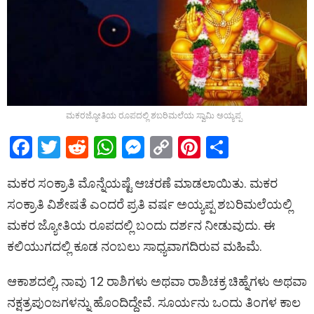
ಮಕರಜ್ಯೋತಿಯ ರೂಪದಲ್ಲಿ ಶಬರಿಮಲೆಯ ಸ್ವಾಮಿ ಅಯ್ಯಪ್ಪ
F
T
R
W
M
C
Pi
S
a
wi
e
h
es
o
nt
h
ಮಕರ ಸಂಕ್ರಾತಿ ಮೊನ್ನೆಯಷ್ಟೆ ಆಚರಣೆ ಮಾಡಲಾಯಿತು. ಮಕರ
ce
tt
d
at
se
py
er
ar
ಸಂಕ್ರಾತಿ ವಿಶೇಷತೆ ಎಂದರೆ ಪ್ರತಿ ವರ್ಷ ಅಯ್ಯಪ್ಪ ಶಬರಿಮಲೆಯಲ್ಲಿ
b
er
di
s
n
Li
es
e
ಮಕರ ಜ್ಯೋತಿಯ ರೂಪದಲ್ಲಿ ಬಂದು ದರ್ಶನ ನೀಡುವುದು. ಈ
o
t
A
g
n
t
ಕಲಿಯುಗದಲ್ಲಿ ಕೂಡ ನಂಬಲು ಸಾಧ್ಯವಾಗದಿರುವ ಮಹಿಮೆ.
o
p
er
k
k
p
ಆಕಾಶದಲ್ಲಿ, ನಾವು 12 ರಾಶಿಗಳು ಅಥವಾ ರಾಶಿಚಕ್ರ ಚಿಹ್ನೆಗಳು ಅಥವಾ
ನಕ್ಷತ್ರಪುಂಜಗಳನ್ನು ಹೊಂದಿದ್ದೇವೆ. ಸೂರ್ಯನು ಒಂದು ತಿಂಗಳ ಕಾಲ