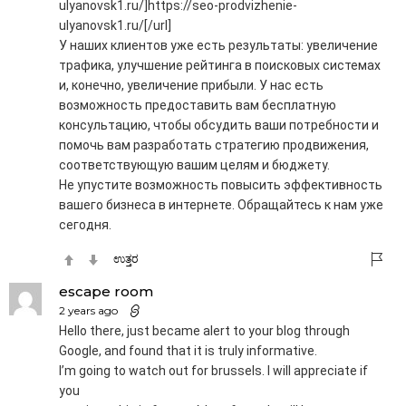
ulyanovsk1.ru/]https://seo-prodvizhenie-
ulyanovsk1.ru/[/url]
У наших клиентов уже есть результаты: увеличение
трафика, улучшение рейтинга в поисковых системах
и, конечно, увеличение прибыли. У нас есть
возможность предоставить вам бесплатную
консультацию, чтобы обсудить ваши потребности и
помочь вам разработать стратегию продвижения,
соответствующую вашим целям и бюджету.
Не упустите возможность повысить эффективность
вашего бизнеса в интернете. Обращайтесь к нам уже
сегодня.
ಉತ್ತರ
escape room
2 years ago
Hello there, just became alert to your blog through
Google, and found that it is truly informative.
I’m going to watch out for brussels. I will appreciate if
you