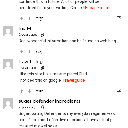
continue this in future. A lot of people will be
benefited from your writing. Cheers!
Escape rooms
ಉತ್ತರ
Iris-M
2 years ago
Real wonderful information can be found on web blog.
.
ಉತ್ತರ
travel blog
2 years ago
I like this site it’s a master piece! Glad
I noticed this on google.
Travel guide
ಉತ್ತರ
sugar defender ingredients
2 years ago
Sugarcoating Defender to my everyday regimen was
one of the most effective decisions I have actually
created my wellness.