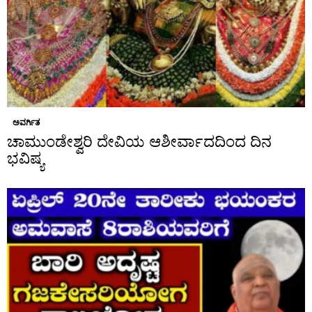
ಅವರ್ಗಿತ
ಚಾಮುಂಡೇಶ್ವರಿ ದೇವಿಯ ಆಶೀರ್ವಾದದಿಂದ ದಿನ
ಭವಿಷ್ಯ