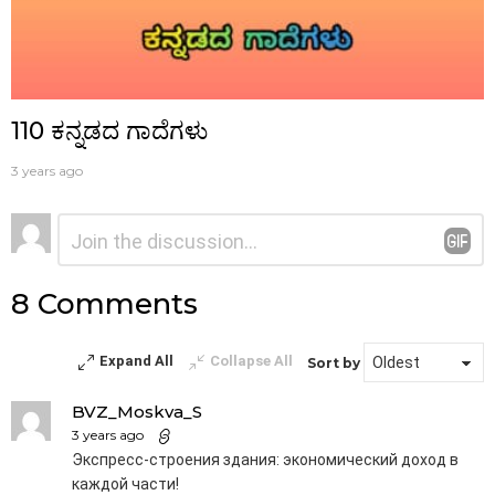
110 ಕನ್ನಡದ ಗಾದೆಗಳು
3 years ago
ನಿಮ್ಮದೊಂದು
ಟಿಪ್ಪಣಿ
*
ಉತ್ತರ
8 Comments
Expand All
Collapse All
Sort by
BVZ_Moskva_S
3 years ago
Экспресс-строения здания: экономический доход в
каждой части!