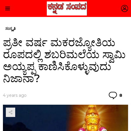
L
Menu
ಸಂಸ್ಕೃತಿ
ಪ್ರತೀ ವರ್ಷ ಮಕರಜ್ಯೋತಿಯ
ರೂಪದಲ್ಲಿ ಶಬರಿಮಲೆಯ ಸ್ವಾಮಿ
ಅಯ್ಯಪ್ಪ ಕಾಣಿಸಿಕೊಳ್ಳುವುದು
ನಿಜಾನಾ?
Co
4 years ago
8