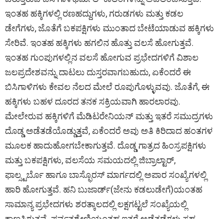
ಇಂತಹ ಹಕ್ಕಿಗಳಲ್ಲಿ ರಣಹದ್ದುಗಳು, ಗರುಡಗಳು ಮತ್ತು ಕಡಲ
ಡೇಗೆಗಳು, ಜೊತೆಗೆ ಬಕಪಕ್ಷಿಗಳು ಮುಂತಾದ ಬೇಟೆಯಾಡುವ ಹಕ್ಕಿಗಳು
ಸೇರಿವೆ. ಇಂತಹ ಹಕ್ಕಿಗಳು ಹಗಲಿನ ಹೊತ್ತು ವಲಸೆ ಹೋಗುತ್ತವೆ.
ಇಂತಹ ಗುಂಪುಗಳಲ್ಲಿನ ವಲಸೆ ಹೋಗುವ ಪ್ರಭೇದಗಳಿಗೆ ವಿಶಾಲ
ಜಲಪ್ರದೇಶವನ್ನು ದಾಟಲು ದುಸ್ತರವಾಗಬಹುದು, ಏಕೆಂದರೆ ಈ
ಬಿಸಿಗಾಳಿಗಳು ಕೇವಲ ನೆಲದ ಮೇಲೆ ರೂಪುಗೊಳ್ಳುವವು. ಜೊತೆಗೆ, ಈ
ಹಕ್ಕಿಗಳು ಬಹಳ ದೂರದ ತನಕ ಸಕ್ರಿಯವಾಗಿ ಹಾರಲಾರವು.
ಮೇಲೇರುವ ಹಕ್ಕಿಗಳಿಗೆ ಮೆಡಿಟರೇನಿಯನ್‌ ಮತ್ತು ಇತರೆ ಸಮುದ್ರಗಳು
ದೊಡ್ಡ ಅಡೆತಡೆಯೊಡ್ಡುತ್ತವೆ, ಏಕೆಂದರೆ ಅವು ಅತಿ ಕಿರಿದಾದ ಹಂತಗಳ
ಮೂಲಕ ಹಾದುಹೋಗಬೇಕಾಗುತ್ತವೆ. ದೊಡ್ಡ ಗಾತ್ರದ ಹಿಂಸ್ರಪಕ್ಷಿಗಳು
ಮತ್ತು ಬಕಪಕ್ಷಿಗಳು, ವಲಸೆಯ ಸಮಯದಲ್ಲಿ ಜಿಬ್ರಾಲ್ಟಾರ್‌,
ಫಾಲ್ಸ್ಟರ್ಬೊ ಹಾಗೂ ಬಾಸ್ಫೊರಸ್‌ ಮಾರ್ಗದಲ್ಲಿ ಅಪಾರ ಸಂಖ್ಯೆಗಳಲ್ಲಿ
ಹಾರಿ ಹೋಗುತ್ತವೆ. ಹನಿ ಬುಜಾರ್ಡ್(ಜೇನು ಕಡಲುಡೇಗೆ)ಯಂತಹ
ಸಾಮಾನ್ಯ ಪ್ರಭೇದಗಳು ಶರತ್ಕಾಲದಲ್ಲಿ ಲಕ್ಷಗಟ್ಟಲೆ ಸಂಖ್ಯೆಯಲ್ಲಿ
ಕಾಣಸಿಗುತ್ತವೆ. ಪರ್ವತಶ್ರೇಣಿಯಂತಹ ಇತರೆ ಅಡೆತಡೆಗಳು ಸಹ