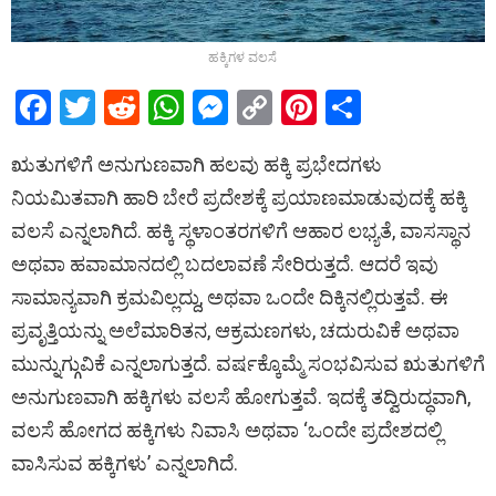
ಹಕ್ಕಿಗಳ ವಲಸೆ
F
T
R
W
M
C
Pi
S
a
wi
e
h
es
o
nt
h
ಋತುಗಳಿಗೆ ಅನುಗುಣವಾಗಿ ಹಲವು ಹಕ್ಕಿ ಪ್ರಭೇದಗಳು
ce
tt
d
at
se
py
er
ar
ನಿಯಮಿತವಾಗಿ ಹಾರಿ ಬೇರೆ ಪ್ರದೇಶಕ್ಕೆ ಪ್ರಯಾಣಮಾಡುವುದಕ್ಕೆ ಹಕ್ಕಿ
b
er
di
s
n
Li
es
e
ವಲಸೆ ಎನ್ನಲಾಗಿದೆ. ಹಕ್ಕಿ ಸ್ಥಳಾಂತರಗಳಿಗೆ ಆಹಾರ ಲಭ್ಯತೆ, ವಾಸಸ್ಥಾನ
o
t
A
g
n
t
ಅಥವಾ ಹವಾಮಾನದಲ್ಲಿ ಬದಲಾವಣೆ ಸೇರಿರುತ್ತದೆ. ಆದರೆ ಇವು
o
p
er
k
ಸಾಮಾನ್ಯವಾಗಿ ಕ್ರಮವಿಲ್ಲದ್ದು, ಅಥವಾ ಒಂದೇ ದಿಕ್ಕಿನಲ್ಲಿರುತ್ತವೆ. ಈ
k
p
ಪ್ರವೃತ್ತಿಯನ್ನು ಅಲೆಮಾರಿತನ, ಆಕ್ರಮಣಗಳು, ಚದುರುವಿಕೆ ಅಥವಾ
ಮುನ್ನುಗ್ಗುವಿಕೆ ಎನ್ನಲಾಗುತ್ತದೆ. ವರ್ಷಕ್ಕೊಮ್ಮೆ ಸಂಭವಿಸುವ ಋತುಗಳಿಗೆ
ಅನುಗುಣವಾಗಿ ಹಕ್ಕಿಗಳು ವಲಸೆ ಹೋಗುತ್ತವೆ. ಇದಕ್ಕೆ ತದ್ವಿರುದ್ಧವಾಗಿ,
ವಲಸೆ ಹೋಗದ ಹಕ್ಕಿಗಳು ನಿವಾಸಿ ಅಥವಾ ‘ಒಂದೇ ಪ್ರದೇಶದಲ್ಲಿ
ವಾಸಿಸುವ ಹಕ್ಕಿಗಳು’ ಎನ್ನಲಾಗಿದೆ.