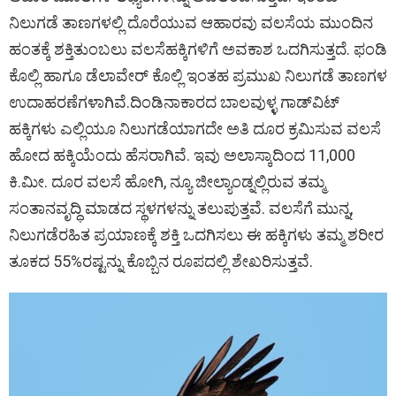
ನಿಲುಗಡೆ ತಾಣಗಳಲ್ಲಿ ದೊರೆಯುವ ಆಹಾರವು ವಲಸೆಯ ಮುಂದಿನ
ಹಂತಕ್ಕೆ ಶಕ್ತಿತುಂಬಲು ವಲಸೆಹಕ್ಕಿಗಳಿಗೆ ಅವಕಾಶ ಒದಗಿಸುತ್ತದೆ. ಫಂಡಿ
ಕೊಲ್ಲಿ ಹಾಗೂ ಡೆಲಾವೇರ್ ಕೊಲ್ಲಿ ಇಂತಹ ಪ್ರಮುಖ ನಿಲುಗಡೆ ತಾಣಗಳ
ಉದಾಹರಣೆಗಳಾಗಿವೆ.ದಿಂಡಿನಾಕಾರದ ಬಾಲವುಳ್ಳ ಗಾಡ್‌ವಿಟ್
ಹಕ್ಕಿಗಳು ಎಲ್ಲಿಯೂ ನಿಲುಗಡೆಯಾಗದೇ ಅತಿ ದೂರ ಕ್ರಮಿಸುವ ವಲಸೆ
ಹೋದ ಹಕ್ಕಿಯೆಂದು ಹೆಸರಾಗಿವೆ. ಇವು ಅಲಾಸ್ಕಾದಿಂದ 11,000
ಕಿ.ಮೀ. ದೂರ ವಲಸೆ ಹೋಗಿ, ನ್ಯೂ ಜೀಲ್ಯಾಂಡ್ನಲ್ಲಿರುವ ತಮ್ಮ
ಸಂತಾನವೃದ್ಧಿ ಮಾಡದ ಸ್ಥಳಗಳನ್ನು ತಲುಪುತ್ತವೆ. ವಲಸೆಗೆ ಮುನ್ನ,
ನಿಲುಗಡೆರಹಿತ ಪ್ರಯಾಣಕ್ಕೆ ಶಕ್ತಿ ಒದಗಿಸಲು ಈ ಹಕ್ಕಿಗಳು ತಮ್ಮ ಶರೀರ
ತೂಕದ 55%ರಷ್ಟನ್ನು ಕೊಬ್ಬಿನ ರೂಪದಲ್ಲಿ ಶೇಖರಿಸುತ್ತವೆ.