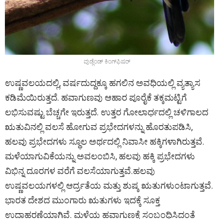
ವುಡ್ಲೆಂಡ್‌ ಕಿಂಗ್‌ಫಿಷರ್
ಉಷ್ಣವಲಯದಲ್ಲಿ, ವರ್ಷದುದ್ದಕ್ಕೂ ಹಗಲಿನ ಅವಧಿಯಲ್ಲಿ ವ್ಯತ್ಯಾಸ
ಕಡಿಮೆಯಿರುತ್ತದೆ. ಹವಾಗುಣವು ಆಹಾರ ಪೂರೈಕೆ ತಕ್ಕಮಟ್ಟಿಗೆ
ಲಭಿಸುವಷ್ಟು ಬೆಚ್ಚಗೇ ಇರುತ್ತದೆ. ಉತ್ತರ ಗೋಲಾರ್ಧದಲ್ಲಿ ಚಳಿಗಾಲದ
ಋತುವಿನಲ್ಲಿ ವಲಸೆ ಹೋಗುವ ಪ್ರಭೇದಗಳನ್ನು ಹೊರತುಪಡಿಸಿ,
ಹಲವು ಪ್ರಭೇದಗಳು ಸ್ಥೂಲ ಅರ್ಥದಲ್ಲಿ ನಿವಾಸೀ ಹಕ್ಕಿಗಳಾಗಿರುತ್ತವೆ.
ಮಳೆಯಾಗುವಿಕೆಯನ್ನು ಅವಲಂಬಿಸಿ, ಹಲವು ಹಕ್ಕಿ ಪ್ರಭೇದಗಳು
ವಿಭಿನ್ನ ದೂರಗಳ ವರೆಗೆ ವಲಸೆಯಾಗುತ್ತವೆ.ಹಲವು
ಉಷ್ಣವಲಯಗಳಲ್ಲಿ ಆರ್ದ್ರತೆಯ ಮತ್ತು ಶುಷ್ಕ ಋತುಗಳುಂಟಾಗುತ್ತವೆ.
ಭಾರತ ದೇಶದ ಮುಂಗಾರು ಋತುಗಳು ಇದಕ್ಕೆ ಸೂಕ್ತ
ಉದಾಹರಣೆಯಾಗಿವೆ. ಮಳೆಯ ಹವಾಗುಣಕ್ಕೆ ಸಂಬಂಧಿಸಿದಂತೆ