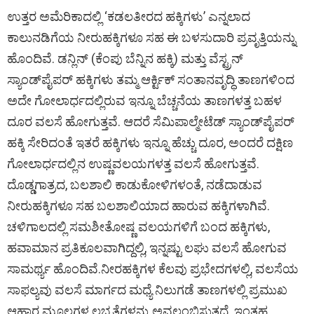
ಉತ್ತರ ಅಮೆರಿಕಾದಲ್ಲಿ ‘ಕಡಲತೀರದ ಹಕ್ಕಿಗಳು’ ಎನ್ನಲಾದ
ಕಾಲುನಡಿಗೆಯ ನೀರುಹಕ್ಕಿಗಳೂ ಸಹ ಈ ಬಳಸುದಾರಿ ಪ್ರವೃತ್ತಿಯನ್ನು
ಹೊಂದಿವೆ. ಡನ್ಲಿನ್‌ (ಕೆಂಪು ಬೆನ್ನಿನ ಹಕ್ಕಿ) ಮತ್ತು ವೆಸ್ಟ್ರನ್
ಸ್ಯಾಂಡ್‌ಪೈಪರ್‌ ಹಕ್ಕಿಗಳು ತಮ್ಮ ಆರ್ಕ್ಟಿಕ್‌ ಸಂತಾನವೃದ್ಧಿ ತಾಣಗಳಿಂದ
ಅದೇ ಗೋಲಾರ್ಧದಲ್ಲಿರುವ ಇನ್ನೂ ಬೆಚ್ಚನೆಯ ತಾಣಗಳತ್ತ ಬಹಳ
ದೂರ ವಲಸೆ ಹೋಗುತ್ತವೆ. ಆದರೆ ಸೆಮಿಪಾಲ್ಮೇಟೆಡ್‌ ಸ್ಯಾಂಡ್‌ಪೈಪರ್‌
ಹಕ್ಕಿ ಸೇರಿದಂತೆ ಇತರೆ ಹಕ್ಕಿಗಳು ಇನ್ನೂ ಹೆಚ್ಚು ದೂರ, ಅಂದರೆ ದಕ್ಷಿಣ
ಗೋಲಾರ್ಧದಲ್ಲಿನ ಉಷ್ಣವಲಯಗಳತ್ತ ವಲಸೆ ಹೋಗುತ್ತವೆ.
ದೊಡ್ಡಗಾತ್ರದ, ಬಲಶಾಲಿ ಕಾಡುಕೋಳಿಗಳಂತೆ, ನಡೆದಾಡುವ
ನೀರುಹಕ್ಕಿಗಳೂ ಸಹ ಬಲಶಾಲಿಯಾದ ಹಾರುವ ಹಕ್ಕಿಗಳಾಗಿವೆ.
ಚಳಿಗಾಲದಲ್ಲಿ ಸಮಶೀತೋಷ್ಣ ವಲಯಗಳಿಗೆ ಬಂದ ಹಕ್ಕಿಗಳು,
ಹವಾಮಾನ ಪ್ರತಿಕೂಲವಾಗಿದ್ದಲ್ಲಿ, ಇನ್ನಷ್ಟು ಲಘು ವಲಸೆ ಹೋಗುವ
ಸಾಮರ್ಥ್ಯ ಹೊಂದಿವೆ.ನೀರಹಕ್ಕಿಗಳ ಕೆಲವು ಪ್ರಭೇದಗಳಲ್ಲಿ, ವಲಸೆಯ
ಸಾಫಲ್ಯವು ವಲಸೆ ಮಾರ್ಗದ ಮಧ್ಯೆ ನಿಲುಗಡೆ ತಾಣಗಳಲ್ಲಿ ಪ್ರಮುಖ
ಆಹಾರ ಮೂಲಗಳ ಲಭ್ಯತೆಗಳನ್ನು ಅವಲಂಬಿಸುತ್ತದೆ. ಇಂತಹ