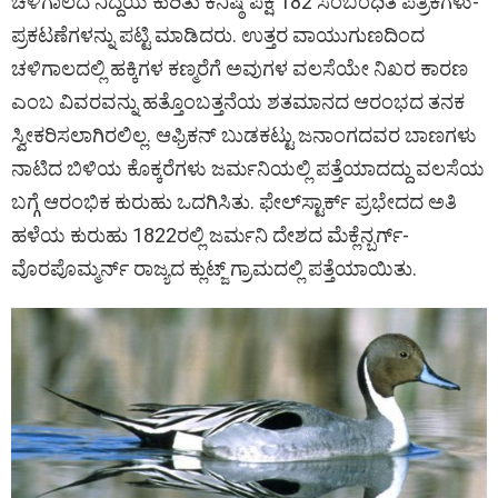
ಚಳಿಗಾಲದ ನಿದ್ದೆಯ ಕುರಿತು ಕನಿಷ್ಠ ಪಕ್ಷ 182 ಸಂಬಂಧಿತ ಪತ್ರಿಕೆಗಳು-
ಪ್ರಕಟಣೆಗಳನ್ನು ಪಟ್ಟಿ ಮಾಡಿದರು. ಉತ್ತರ ವಾಯುಗುಣದಿಂದ
ಚಳಿಗಾಲದಲ್ಲಿ ಹಕ್ಕಿಗಳ ಕಣ್ಮರೆಗೆ ಅವುಗಳ ವಲಸೆಯೇ ನಿಖರ ಕಾರಣ
ಎಂಬ ವಿವರವನ್ನು ಹತ್ತೊಂಬತ್ತನೆಯ ಶತಮಾನದ ಆರಂಭದ ತನಕ
ಸ್ವೀಕರಿಸಲಾಗಿರಲಿಲ್ಲ. ಆಫ್ರಿಕನ್‌ ಬುಡಕಟ್ಟು ಜನಾಂಗದವರ ಬಾಣಗಳು
ನಾಟಿದ ಬಿಳಿಯ ಕೊಕ್ಕರೆಗಳು ಜರ್ಮನಿಯಲ್ಲಿ ಪತ್ತೆಯಾದದ್ದು ವಲಸೆಯ
ಬಗ್ಗೆ ಆರಂಭಿಕ ಕುರುಹು ಒದಗಿಸಿತು. ಫೇಲ್‌ಸ್ಟಾರ್ಕ್ ‌ಪ್ರಭೇದದ ಅತಿ
ಹಳೆಯ ಕುರುಹು 1822ರಲ್ಲಿ ಜರ್ಮನಿ ದೇಶದ ಮೆಕ್ಲೆನ್ಬರ್ಗ್‌-
ವೊರಪೊಮ್ಮರ್ನ್‌ ರಾಜ್ಯದ ಕ್ಲುಟ್ಜ್‌ ಗ್ರಾಮದಲ್ಲಿ ಪತ್ತೆಯಾಯಿತು.