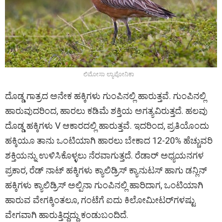
ಲಿಮೋಸಾ ಲ್ಯಾಪೋನಿಕಾ
ದೊಡ್ಡ ಗಾತ್ರದ ಅನೇಕ ಹಕ್ಕಿಗಳು ಗುಂಪಿನಲ್ಲಿ ಹಾರುತ್ತವೆ. ಗುಂಪಿನಲ್ಲಿ
ಹಾರುವುದರಿಂದ, ಹಾರಲು ಕಡಿಮೆ ಶಕ್ತಿಯ ಅಗತ್ಯವಿರುತ್ತದೆ. ಹಲವು
ದೊಡ್ಡ ಹಕ್ಕಿಗಳು V ಆಕಾರದಲ್ಲಿ ಹಾರುತ್ತವೆ. ಇದರಿಂದ, ಪ್ರತಿಯೊಂದು
ಹಕ್ಕಿಯೂ ತಾನು ಒಂಟಿಯಾಗಿ ಹಾರಲು ಬೇಕಾದ 12-20% ಹೆಚ್ಚುವರಿ
ಶಕ್ತಿಯನ್ನು ಉಳಿಸಿಕೊಳ್ಳಲು ನೆರವಾಗುತ್ತದೆ. ರೆಡಾರ್‌ ಅಧ್ಯಯನಗಳ
ಪ್ರಕಾರ, ರೆಡ್‌ ನಾಟ್ ಹಕ್ಕಿಗಳು‌ ಕ್ಯಾಲಿಡ್ರಿಸ್‌ ಕ್ಯಾನುಟಸ್‌ ಹಾಗು ಡನ್ಲಿನ್‌
ಹಕ್ಕಿಗಳು ಕ್ಯಾಲಿಡ್ರಿಸ್‌ ಅಲ್ಪಿನಾ ಗುಂಪಿನಲ್ಲಿ ಹಾರಿದಾಗ, ಒಂಟಿಯಾಗಿ
ಹಾರುವ ವೇಗಕ್ಕಿಂತಲೂ, ಗಂಟೆಗೆ ಐದು ಕಿಲೋಮೀಟರ್‌ಗಳಷ್ಟು
ವೇಗವಾಗಿ ಹಾರುತ್ತಿದ್ದದ್ದು ಕಂಡುಬಂದಿದೆ.