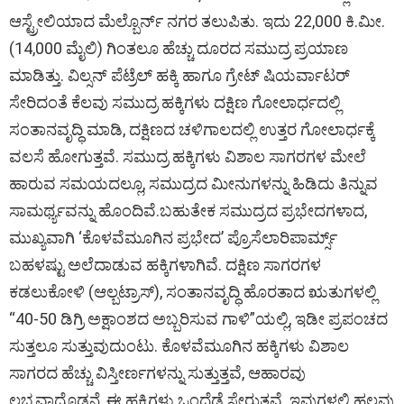
ಆಸ್ಟ್ರೇಲಿಯಾದ ಮೆಲ್ಬೊರ್ನ್‌ ನಗರ ತಲುಪಿತು. ಇದು 22,000 ಕಿ.ಮೀ.
(14,000 ಮೈಲಿ) ಗಿಂತಲೂ ಹೆಚ್ಚು ದೂರದ ಸಮುದ್ರ ಪ್ರಯಾಣ
ಮಾಡಿತ್ತು. ವಿಲ್ಸನ್‌ ಪೆಟ್ರೆಲ್‌ ಹಕ್ಕಿ ಹಾಗೂ ಗ್ರೇಟ್‌ ಷಿಯರ್ವಾಟರ್
ಸೇರಿದಂತೆ ಕೆಲವು ಸಮುದ್ರ ಹಕ್ಕಿಗಳು ದಕ್ಷಿಣ ಗೋಲಾರ್ಧದಲ್ಲಿ
ಸಂತಾನವೃದ್ಧಿ ಮಾಡಿ, ದಕ್ಷಿಣದ ಚಳಿಗಾಲದಲ್ಲಿ ಉತ್ತರ ಗೋಲಾರ್ಧಕ್ಕೆ
ವಲಸೆ ಹೋಗುತ್ತವೆ. ಸಮುದ್ರ ಹಕ್ಕಿಗಳು ವಿಶಾಲ ಸಾಗರಗಳ ಮೇಲೆ
ಹಾರುವ ಸಮಯದಲ್ಲೂ, ಸಮುದ್ರದ ಮೀನುಗಳನ್ನು ಹಿಡಿದು ತಿನ್ನುವ
ಸಾಮರ್ಥ್ಯವನ್ನು ಹೊಂದಿವೆ.ಬಹುತೇಕ ಸಮುದ್ರದ ಪ್ರಭೇದಗಳಾದ,
ಮುಖ್ಯವಾಗಿ ‘ಕೊಳವೆಮೂಗಿನ ಪ್ರಭೇದ’ ಪ್ರೊಸೆಲಾರಿ‌ಪಾರ್ಮ್ಸ್
ಬಹಳಷ್ಟು ಅಲೆದಾಡುವ ಹಕ್ಕಿಗಳಾಗಿವೆ. ದಕ್ಷಿಣ ಸಾಗರಗಳ
ಕಡಲುಕೋಳಿ (ಆಲ್ಬಟ್ರಾಸ್‌), ಸಂತಾನವೃದ್ಧಿ ಹೊರತಾದ ಋತುಗಳಲ್ಲಿ
“40-50 ಡಿಗ್ರಿ ಅಕ್ಷಾಂಶದ ಅಬ್ಬರಿಸುವ ಗಾಳಿ”ಯಲ್ಲಿ, ಇಡೀ ಪ್ರಪಂಚದ
ಸುತ್ತಲೂ ಸುತ್ತುವುದುಂಟು. ಕೊಳವೆಮೂಗಿನ ಹಕ್ಕಿಗಳು ವಿಶಾಲ
ಸಾಗರದ ಹೆಚ್ಚು ವಿಸ್ತೀರ್ಣಗಳನ್ನು ಸುತ್ತುತ್ತವೆ, ಆಹಾರವು
ಲಭ್ಯವಾದೊಡನೆ, ಈ ಹಕ್ಕಿಗಳು ಒಂದೆಡೆ ಸೇರುತ್ತವೆ. ಇವುಗಳಲ್ಲಿ ಹಲವು