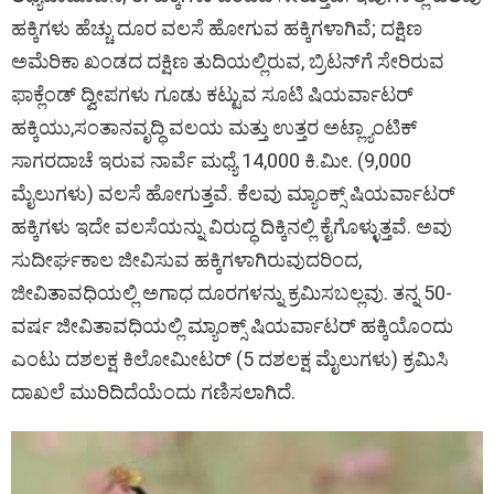
ಹಕ್ಕಿಗಳು ಹೆಚ್ಚು ದೂರ ವಲಸೆ ಹೋಗುವ ಹಕ್ಕಿಗಳಾಗಿವೆ; ದಕ್ಷಿಣ
ಅಮೆರಿಕಾ ಖಂಡದ ದಕ್ಷಿಣ ತುದಿಯಲ್ಲಿರುವ, ಬ್ರಿಟನ್‌ಗೆ ಸೇರಿರುವ
ಫಾಕ್ಲೆಂಡ್‌ ದ್ವೀಪಗಳು ಗೂಡು ಕಟ್ಟುವ ಸೂಟಿ ಷಿಯರ್ವಾಟರ್‌
ಹಕ್ಕಿಯು,ಸಂತಾನವೃದ್ಧಿ ವಲಯ ಮತ್ತು ಉತ್ತರ ಅಟ್ಲ್ಯಾಂಟಿಕ್‌
ಸಾಗರದಾಚೆ ಇರುವ ನಾರ್ವೆ ಮಧ್ಯೆ 14,000 ಕಿ.ಮೀ. (9,000
ಮೈಲುಗಳು) ವಲಸೆ ಹೋಗುತ್ತವೆ. ಕೆಲವು ಮ್ಯಾಂಕ್ಸ್ ಷಿಯರ್ವಾಟರ್‌
ಹಕ್ಕಿಗಳು ಇದೇ ವಲಸೆಯನ್ನು ವಿರುದ್ಧ ದಿಕ್ಕಿನಲ್ಲಿ ಕೈಗೊಳ್ಳುತ್ತವೆ. ಅವು
ಸುದೀರ್ಘಕಾಲ ಜೀವಿಸುವ ಹಕ್ಕಿಗಳಾಗಿರುವುದರಿಂದ,
ಜೀವಿತಾವಧಿಯಲ್ಲಿ ಅಗಾಧ ದೂರಗಳನ್ನು ಕ್ರಮಿಸಬಲ್ಲವು. ತನ್ನ 50-
ವರ್ಷ ಜೀವಿತಾವಧಿಯಲ್ಲಿ ಮ್ಯಾಂಕ್ಸ್ ಷಿಯರ್ವಾಟರ್‌ ಹಕ್ಕಿಯೊಂದು
ಎಂಟು ದಶಲಕ್ಷ ಕಿಲೋಮೀಟರ್‌ (5 ದಶಲಕ್ಷ ಮೈಲುಗಳು) ಕ್ರಮಿಸಿ
ದಾಖಲೆ ಮುರಿದಿದೆಯೆಂದು ಗಣಿಸಲಾಗಿದೆ.