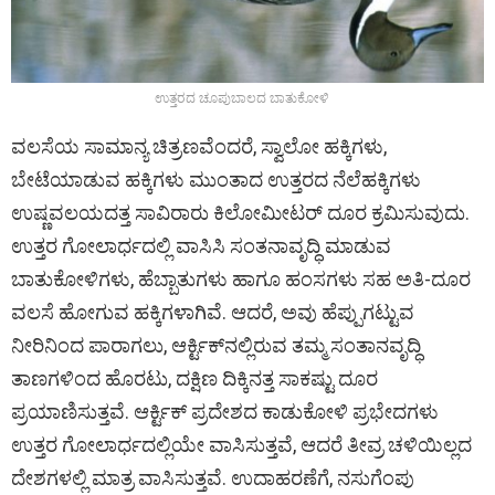
ಉತ್ತರದ ಚೂಪುಬಾಲದ ಬಾತುಕೋಳಿ
ವಲಸೆಯ ಸಾಮಾನ್ಯ ಚಿತ್ರಣವೆಂದರೆ, ಸ್ವಾಲೋ ಹಕ್ಕಿಗಳು,
ಬೇಟೆಯಾಡುವ ಹಕ್ಕಿಗಳು ಮುಂತಾದ ಉತ್ತರದ ನೆಲೆಹಕ್ಕಿಗಳು
ಉಷ್ಣವಲಯದತ್ತ ಸಾವಿರಾರು ಕಿಲೋಮೀಟರ್‌ ದೂರ ಕ್ರಮಿಸುವುದು.
ಉತ್ತರ ಗೋಲಾರ್ಧದಲ್ಲಿ ವಾಸಿಸಿ ಸಂತನಾವೃದ್ಧಿ ಮಾಡುವ
ಬಾತುಕೋಳಿಗಳು, ಹೆಬ್ಬಾತುಗಳು ಹಾಗೂ ಹಂಸಗಳು ಸಹ ಅತಿ-ದೂರ
ವಲಸೆ ಹೋಗುವ ಹಕ್ಕಿಗಳಾಗಿವೆ. ಆದರೆ, ಅವು ಹೆಪ್ಪುಗಟ್ಟುವ
ನೀರಿನಿಂದ ಪಾರಾಗಲು, ಆರ್ಕ್ಟಿಕ್‌ನಲ್ಲಿರುವ ತಮ್ಮ ಸಂತಾನವೃದ್ಧಿ
ತಾಣಗಳಿಂದ ಹೊರಟು, ದಕ್ಷಿಣ ದಿಕ್ಕಿನತ್ತ ಸಾಕಷ್ಟು ದೂರ
ಪ್ರಯಾಣಿಸುತ್ತವೆ. ಆರ್ಕ್ಟಿಕ್‌ ಪ್ರದೇಶದ ಕಾಡುಕೋಳಿ ಪ್ರಭೇದಗಳು
ಉತ್ತರ ಗೋಲಾರ್ಧದಲ್ಲಿಯೇ ವಾಸಿಸುತ್ತವೆ, ಆದರೆ ತೀವ್ರ ಚಳಿಯಿಲ್ಲದ
ದೇಶಗಳಲ್ಲಿ ಮಾತ್ರ ವಾಸಿಸುತ್ತವೆ. ಉದಾಹರಣೆಗೆ, ನಸುಗೆಂಪು