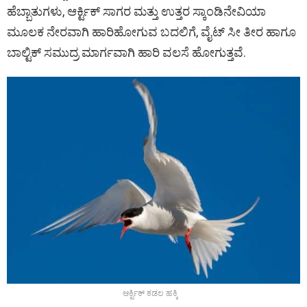
ಹೆಬ್ಬಾತುಗಳು, ಆರ್ಕ್ಟಿಕ್‌ ಸಾಗರ ಮತ್ತು ಉತ್ತರ ಸ್ಕಾಂಡಿನೇವಿಯಾ
ಮೂಲಕ ನೇರವಾಗಿ ಹಾರಿಹೋಗುವ ಬದಲಿಗೆ, ವೈಟ್ ಸೀ ತೀರ ಹಾಗೂ
ಬಾಲ್ಟಿಕ್‌ ಸಮುದ್ರ ಮಾರ್ಗವಾಗಿ ಹಾರಿ ವಲಸೆ ಹೋಗುತ್ತವೆ.
ಆರ್ಕ್ಟಿಕ್‌ ಕಡಲ ಹಕ್ಕಿ