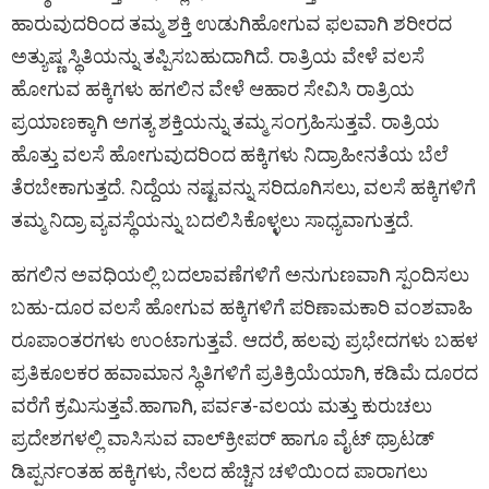
ಹಾರುವುದರಿಂದ ತಮ್ಮ ಶಕ್ತಿ ಉಡುಗಿಹೋಗುವ ಫಲವಾಗಿ ಶರೀರದ
ಅತ್ಯುಷ್ಣ ಸ್ಥಿತಿಯನ್ನು ತಪ್ಪಿಸಬಹುದಾಗಿದೆ. ರಾತ್ರಿಯ ವೇಳೆ ವಲಸೆ
ಹೋಗುವ ಹಕ್ಕಿಗಳು ಹಗಲಿನ ವೇಳೆ ಆಹಾರ ಸೇವಿಸಿ ರಾತ್ರಿಯ
ಪ್ರಯಾಣಕ್ಕಾಗಿ ಅಗತ್ಯ ಶಕ್ತಿಯನ್ನು ತಮ್ಮ ಸಂಗ್ರಹಿಸುತ್ತವೆ. ರಾತ್ರಿಯ
ಹೊತ್ತು ವಲಸೆ ಹೋಗುವುದರಿಂದ ಹಕ್ಕಿಗಳು ನಿದ್ರಾಹೀನತೆಯ ಬೆಲೆ
ತೆರಬೇಕಾಗುತ್ತದೆ. ನಿದ್ದೆಯ ನಷ್ಟವನ್ನು ಸರಿದೂಗಿಸಲು, ವಲಸೆ ಹಕ್ಕಿಗಳಿಗೆ
ತಮ್ಮ ನಿದ್ರಾ ವ್ಯವಸ್ಥೆಯನ್ನು ಬದಲಿಸಿಕೊಳ್ಳಲು ಸಾಧ್ಯವಾಗುತ್ತದೆ.
ಹಗಲಿನ ಅವಧಿಯಲ್ಲಿ ಬದಲಾವಣೆಗಳಿಗೆ ಅನುಗುಣವಾಗಿ ಸ್ಪಂದಿಸಲು
ಬಹು-ದೂರ ವಲಸೆ ಹೋಗುವ ಹಕ್ಕಿಗಳಿಗೆ ಪರಿಣಾಮಕಾರಿ ವಂಶವಾಹಿ
ರೂಪಾಂತರಗಳು ಉಂಟಾಗುತ್ತವೆ. ಆದರೆ, ಹಲವು ಪ್ರಭೇದಗಳು ಬಹಳ
ಪ್ರತಿಕೂಲಕರ ಹವಾಮಾನ ಸ್ಥಿತಿಗಳಿಗೆ ಪ್ರತಿಕ್ರಿಯೆಯಾಗಿ, ಕಡಿಮೆ ದೂರದ
ವರೆಗೆ ಕ್ರಮಿಸುತ್ತವೆ.ಹಾಗಾಗಿ, ಪರ್ವತ-ವಲಯ ಮತ್ತು ಕುರುಚಲು
ಪ್ರದೇಶಗಳಲ್ಲಿ ವಾಸಿಸುವ ವಾಲ್‌ಕ್ರೀಪರ್ ಹಾಗೂ ವೈಟ್ ಥ್ರಾಟಡ್
ಡಿಪ್ಪರ್ನಂತಹ ಹಕ್ಕಿಗಳು, ನೆಲದ ಹೆಚ್ಚಿನ ಚಳಿಯಿಂದ ಪಾರಾಗಲು