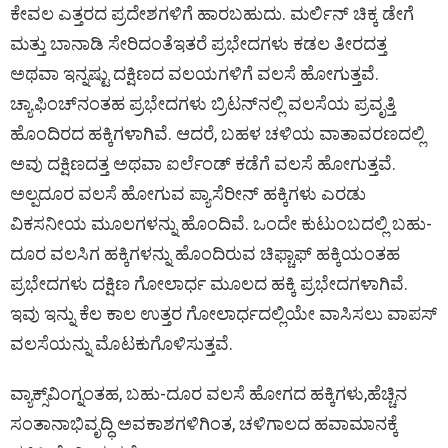
ಕೇವಲ ಎತ್ತರದ ಪ್ರದೇಶಗಳಿಗೆ ಹಾರಬಹುದು. ಮರ್ಲಿನ್‌ ಚಿಕ್ಕ ಡೇಗೆ
ಮತ್ತು ಬಾನಾಡಿ ಸೇರಿದಂತೆಇತರೆ ಪ್ರಭೇದಗಳು ಕಡಲ ತೀರದತ್ತ
ಅಥವಾ ಇನ್ನಷ್ಟು ದಕ್ಷಿಣದ ವಲಯಗಳಿಗೆ ವಲಸೆ ಹೋಗುತ್ತವೆ.
ಚ್ಯಾಫಿಂಚ್‌ನಂತಹ ಪ್ರಭೇದಗಳು ಬ್ರಿಟನ್‌ನಲ್ಲಿ ವಲಸೆಯ ಪ್ರವೃತ್ತಿ
ಹೊಂದಿರದ ಹಕ್ಕಿಗಳಾಗಿವೆ. ಆದರೆ, ಬಹಳ ಚಳಿಯ ವಾತಾವರಣದಲ್ಲಿ
ಅವು ದಕ್ಷಿಣದತ್ತ ಅಥವಾ ಐರ್ಲೆಂಡ್‌ ಕಡೆಗೆ ವಲಸೆ ಹೋಗುತ್ತವೆ.
ಅಲ್ಪದೂರ ವಲಸೆ ಹೋಗುವ ಪ್ಯಾಸೆರೀನ್‌ ಹಕ್ಕಿಗಳು ಎರಡು
ವಿಕಸನೀಯ ಮೂಲಗಳನ್ನು ಹೊಂದಿವೆ. ಒಂದೇ ಕುಟುಂಬದಲ್ಲಿ ಬಹು-
ದೂರ ವಲಸಿಗ ಹಕ್ಕಿಗಳನ್ನು ಹೊಂದಿರುವ ಚಿಫ್ಚಾಫ್‌ ಹಕ್ಕಿಯಂತಹ
ಪ್ರಭೇದಗಳು ದಕ್ಷಿಣ ಗೋಲಾರ್ಧ ಮೂಲದ ಹಕ್ಕಿ ಪ್ರಭೇದಗಳಾಗಿವೆ.
ಇವು ಇನ್ನು ಕೆಲ ಕಾಲ ಉತ್ತರ ಗೋಲಾರ್ಧದಲ್ಲಿಯೇ ವಾಸಿಸಲು ವಾಪಸ್‌
ವಲಸೆಯನ್ನು ಮೊಟಕುಗೊಳಿಸುತ್ತವೆ.
ವ್ಯಾಕ್ಸ್‌ವಿಂಗ್ನಂತಹ, ಬಹು-ದೂರ ವಲಸೆ ಹೋಗದ ಹಕ್ಕಿಗಳು,ಹೆಚ್ಚಿನ
ಸಂತಾನಾಭಿವೃದ್ಧಿ ಅವಕಾಶಗಳಿಗಿಂತ, ಚಳಿಗಾಲದ ಹವಾಮಾನಕ್ಕೆ