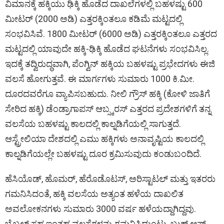
ವಿಮಾನಕ್ಕೆ ಹಕ್ಕಿಯು ಢಿಕ್ಕಿ ಹೊಡೆದ ದಾಖಲೆಗಳಲ್ಲಿ ಬಹಳಷ್ಟು 600
ಮೀಟರ್‌ (2000 ಅಡಿ) ಎತ್ತರಕ್ಕಿಂತಲೂ ಕಡಿಮೆ ಮಟ್ಟದಲ್ಲಿ
ಸಂಭವಿಸಿವೆ. 1800 ಮೀಟರ್‌ (6000 ಅಡಿ) ಎತ್ತರಕ್ಕಿಂತಲೂ ಎತ್ತರದ
ಮಟ್ಟದಲ್ಲಿ ಯಾವುದೇ ಹಕ್ಕಿ-ಢಿಕ್ಕಿ ಹೊಡೆದ ಘಟನೆಗಳು ಸಂಭವಿಸಿಲ್ಲ.
ಇದಕ್ಕೆ ತದ್ವಿರುದ್ಧವಾಗಿ, ಪೆಂಗ್ವಿನ್‌ ಹಕ್ಕಿಯ ಬಹಳಷ್ಟು ಪ್ರಭೇದಗಳು ಈಜಿ
ವಲಸೆ ಹೋಗುತ್ತವೆ. ಈ ಮಾರ್ಗಗಳು ಸುಮಾರು 1000 ಕಿ.ಮೀ.
ದೂರದವರೆಗೂ ವ್ಯಾಪಿಸಬಹುದು. ನೀಲಿ ಗ್ರೌಸ್‌ ಹಕ್ಕಿ (ಕೋಳಿ ಜಾತಿಗೆ
ಸೇರಿದ ಹಕ್ಕಿ) ಡೆಂಡ್ರಾಗಾಪಸ್‌ ಆಬ್ಸ್ಕರಸ್‌ ಎತ್ತರದ ಪ್ರದೇಶಗಳಿಗೆ ತನ್ನ
ವಲಸೆಯ ಬಹಳಷ್ಟು ಕಾಲದಲ್ಲಿ ಕಾಲ್ನಡಿಗೆಯಲ್ಲಿ ಸಾಗುತ್ತದೆ.
ಆಸ್ಟ್ರೇಲಿಯಾ ದೇಶದಲ್ಲಿ ಎಮು ಹಕ್ಕಿಗಳು ಅನಾವೃಷ್ಟಿಯ ಕಾಲದಲ್ಲಿ
ಕಾಲ್ನಡಿಗೆಯಲ್ಲೇ ಬಹಳಷ್ಟು ದೂರ ಕ್ರಮಿಸುವುದು ಕಂಡುಬಂದಿದೆ.
ಹೆಸಿಯೊಡ್‌, ಹೊಮರ್‌, ಹೆರೊಡೊಟಸ್‌, ಅರಿಸ್ಟಾಟಲ್‌ ಮತ್ತು ಇತರರು
ಗಮನಿಸಿದಂತೆ, ಹಕ್ಕಿ ವಲಸೆಯ ಅತ್ಯಂತ ಹಳೆಯ ದಾಖಲಿತ
ಅವಲೋಕನಗಳು ಸುಮಾರು 3000 ವರ್ಷ ಹಳೆಯದ್ದಾಗಿದ್ದವು.
ಬೈಬಲ್‌ ಸಹ ಇಂತಹ ವಲಸೆಗಳನ್ನು ಗಮನಿಸಿದ್ದುಂಟು. ಬುಕ್‌ ಆಫ್‌