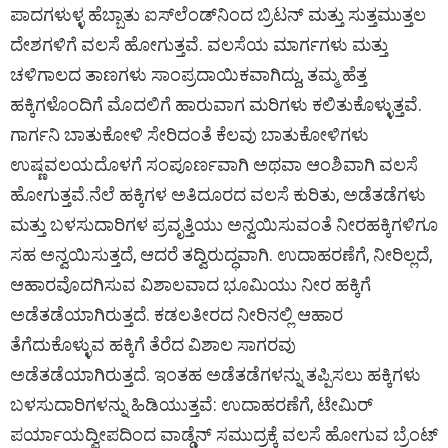
ಪಾದಗಳುಳ್ಳ ಹೆಬ್ಬಾತು ಐಸ್‌ಲೆಂಡ್‌ನಿಂದ ಬ್ರಿಟನ್‌ ಮತ್ತು ಸುತ್ತಮುತ್ತಲ
ದೇಶಗಳಿಗೆ ವಲಸೆ ಹೋಗುತ್ತವೆ. ವಲಸೆಯ ಮಾರ್ಗಗಳು ಮತ್ತು
ಚಳಿಗಾಲದ ತಾಣಗಳು ಸಾಂಪ್ರದಾಯಿಕವಾಗಿದ್ದು, ತಮ್ಮ ಹೆತ್ತ
ಹಕ್ಕಿಗಳೊಂದಿಗೆ ಮೊದಲಿಗೆ ಹಾರುವಾಗ ಮರಿಗಳು ಕಲಿತುಕೊಳ್ಳುತ್ತವೆ.
ಗಾರ್ಗನಿ ಬಾತುಕೋಳಿ ಸೇರಿದಂತೆ ಕೆಲವು ಬಾತುಕೋಳಿಗಳು
ಉಷ್ಣವಲಯದೊಳಗೆ ಸಂಪೂರ್ಣವಾಗಿ ಅಥವಾ ಆಂಶಿವಾಗಿ ವಲಸೆ
ಹೋಗುತ್ತವೆ.ನೆಲೆ ಹಕ್ಕಿಗಳ ಅತಿದೂರದ ವಲಸೆ ಕುರಿತು, ಅಡೆತಡೆಗಳು
ಮತ್ತು ಬಳಸುದಾರಿಗಳ ಪ್ರವೃತ್ತಿಯು ಅನ್ವಯಿಸುವಂತೆ ನೀರಹಕ್ಕಿಗಳಿಗೂ
ಸಹ ಅನ್ವಯಿಸುತ್ತದೆ, ಆದರೆ ತದ್ವಿರುದ್ಧವಾಗಿ. ಉದಾಹರಣೆಗೆ, ನೀರಿಲ್ಲದೆ,
ಆಹಾರವೊದಗಿಸುವ ವಿಶಾಲವಾದ ಭೂಮಿಯು ನೀರ ಹಕ್ಕಿಗೆ
ಅಡೆತಡೆಯಾಗಿರುತ್ತದೆ. ಕಡಲತೀರದ ನೀರಿನಲ್ಲಿ ಆಹಾರ
ತೆಗೆದುಕೊಳ್ಳುವ ಹಕ್ಕಿಗೆ ತೆರೆದ ವಿಶಾಲ ಸಾಗರವು
ಅಡೆತಡೆಯಾಗಿರುತ್ತದೆ. ಇಂತಹ ಅಡೆತಡೆಗಳನ್ನು ತಪ್ಪಿಸಲು ಹಕ್ಕಿಗಳು
ಬಳಸುದಾರಿಗಳನ್ನು ಹಿಡಿಯುತ್ತವೆ: ಉದಾಹರಣೆಗೆ, ಟೇಮಿರ್‌
ಪರ್ಯಾಯದ್ವೀಪದಿಂದ ವಾಡ್ಡೆನ್‌ ಸಮುದ್ರಕ್ಕೆ ವಲಸೆ ಹೋಗುವ ಬ್ರೆಂಟ್‌