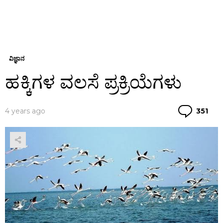
ವಿಜ್ಞಾನ
ಹಕ್ಕಿಗಳ ವಲಸೆ ಪ್ರಕ್ರಿಯೆಗಳು
Co
4 years ago
351