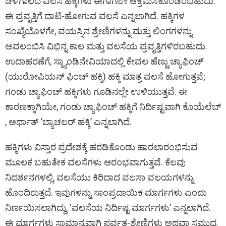
ಚಳಿಗಾಲದ ವಲಸೆ ಹಕ್ಕಿಗಳು ಈಗಾಗಲೇ ಆಕ್ರಮಿಸಿಕೊಂಡಿರಬಹುದು.
ಈ ಪ್ರವೃತ್ತಿಗೆ ದಾಟಿ-ಹೋಗುವ ವಲಸೆ ಎನ್ನಲಾಗಿದೆ. ಹಕ್ಕಿಗಳ
ಸಂಖ್ಯೆಯೊಳಗೇ, ವಯಸ್ಸಿನ ಶ್ರೇಣಿಗಳನ್ನು ಮತ್ತು ಲಿಂಗಗಳನ್ನು
ಅವಲಂಬಿಸಿ ವಿಭಿನ್ನ ಕಾಲ ಮತ್ತು ವಲಸೆಯ ಪ್ರವೃತ್ತಿಗಳಿರಬಹುದು.
ಉದಾಹರಣೆಗೆ, ಸ್ಕ್ಯಾಂಡಿನೇವಿಯಾದಲ್ಲಿ ಕೇವಲ ಹೆಣ್ಣು ಚ್ಯಾಫಿಂಚ್‌
(ಯುರೋಪಿಯನ್‌ ಫಿಂಚ್‌ ಹಕ್ಕಿ) ಹಕ್ಕಿ ಮಾತ್ರ ವಲಸೆ ಹೋಗುತ್ತವೆ;
ಗಂಡು ಚ್ಯಾಫಿಂಚ್‌ ಹಕ್ಕಿಗಳು ಗೂಡಿನಲ್ಲೇ ಉಳಿಯುತ್ತವೆ. ಈ
ಕಾರಣಕ್ಕಾಗಿಯೇ, ಗಂಡು ಚ್ಯಾಫಿಂಚ್‌ ಹಕ್ಕಿಗೆ ನಿರ್ದಿಷ್ಟವಾಗಿ ಕೊಯೆಲೆಬ್
‌, ಅರ್ಥಾತ್‌ ‘ಬ್ಯಾಚಲರ್‌ ಹಕ್ಕಿ’ ಎನ್ನಲಾಗಿದೆ.
ಹಕ್ಕಿಗಳು ವಿಸ್ತಾರ ಪ್ರದೇಶಕ್ಕೆ ಹರಡಿಕೊಂಡು ಹಾರಲಾರಂಭಿಸುವ
ಮೂಲಕ ಬಹುತೇಕ ವಲಸೆಗಳು ಆರಂಭವಾಗುತ್ತವೆ. ಕೆಲವು
ನಿದರ್ಶನಗಳಲ್ಲಿ, ವಲಸೆಯು ಕಿರಿದಾದ ವಲಸಾ ವಲಯಗಳನ್ನು
ಹೊಂದಿರುತ್ತದೆ. ಇವುಗಳನ್ನು ಸಾಂಪ್ರದಾಯಿಕ ಮಾರ್ಗಗಳು ಎಂದು
ನಿರ್ಣಯಿಸಲಾಗಿದ್ದು, ‘ವಲಸೆಯ ನಿರ್ದಿಷ್ಟ ಮಾರ್ಗಗಳು’ ಎನ್ನಲಾಗಿದೆ.
ಈ ಮಾರ್ಗಗಳು ಸಾಮಾನ್ಯವಾಗಿ ಪರ್ವತ-ಶ್ರೇಣಿಗಳು ಅಥವಾ ಸಮುದ್ರ