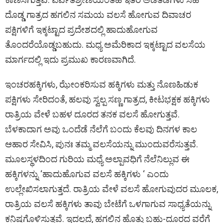
ದೊಡ್ಡ ಗಾತ್ರದ ಹಗಲಿನ ಸಮಯ ವಲಸೆ ಹೋಗುವ ದಿವಾಚರ
ಪಕ್ಷಿಗಳಿಗೆ ಇಕ್ಕಟ್ಟಾದ ಪ್ರದೇಶದಲ್ಲಿ ಹಾದುಹೋಗುವ
ತೊಂದರೆಯೊಡ್ಡಬಹುದು. ಮಧ್ಯ ಅಮೆರಿಕಾದ ಇಕ್ಕಟ್ಟಾದ ವಲಸೆಯ
ಮಾರ್ಗದಲ್ಲಿ ಇದು ಪ್ರಮುಖ ಕಾರಣವಾಗಿದೆ.
ಇಂಚರಹಕ್ಕಿಗಳು, ಝೇಂಕರಿಸುವ ಹಕ್ಕಿಗಳು ಮತ್ತು ನೊಣಹಿಡುಕ
ಪಕ್ಷಿಗಳು ಸೇರಿದಂತೆ, ಹಲವು ಸ್ವಲ್ಪ ಸಣ್ಣ ಗಾತ್ರದ, ಕೀಟಭಕ್ಷಕ ಹಕ್ಕಿಗಳು
ರಾತ್ರಿಯ ವೇಳೆ ಬಹಳ ದೂರದ ತನಕ ವಲಸೆ ಹೋಗುತ್ತವೆ.
ಬೆಳಕಾದಾಗ ಅವು ಒಂದೆಡೆ ನೆಲೆಗೆ ಬಂದು ಕೆಲವು ದಿನಗಳ ಕಾಲ
ಆಹಾರ ಸೇವಿಸಿ, ಪುನಃ ತಮ್ಮ ವಲಸೆಯನ್ನು ಮುಂದುವರೆಸುತ್ತವೆ.
ಮೂಲಸ್ಥಳದಿಂದ ಗುರಿಯ ಮಧ್ಯೆ ಅಲ್ಪಾವಧಿಗೆ ನೆಲೆನಿಲ್ಲುವ ಈ
ಹಕ್ಕಿಗಳನ್ನು ‘ಹಾದುಹೊಗುವ ವಲಸೆ ಹಕ್ಕಿಗಳು ‘ ಎಂದು
ಉಲ್ಲೇಖಿಸಲಾಗುತ್ತದೆ. ರಾತ್ರಿಯ ವೇಳೆ ವಲಸೆ ಹೋಗುವುದರ ಮೂಲಕ,
ರಾತ್ರಿಯ ವಲಸೆ ಹಕ್ಕಿಗಳು ತಾವು ಬೇಟೆಗೆ ಒಳಗಾಗುವ ಸಾಧ್ಯತೆಯನ್ನು
ಕನಿಷ್ಠಗೊಳಿಸುತ್ತವೆ. ಇದಲ್ಲದೆ, ಹಗಲಿನ ಹೊತ್ತು ಬಹು-ದೂರದ ವರೆಗೆ