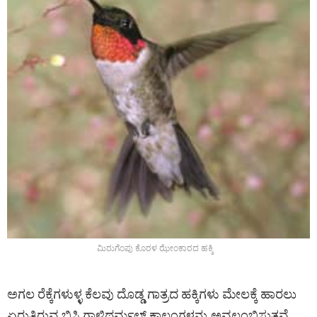
ಮಿರುಗೆಂಪು ಕೊರಳ ಝೇಂಕಾರದ ಹಕ್ಕಿ
ಅಗಲ ರೆಕ್ಕೆಗಳುಳ್ಳ ಕೆಲವು ದೊಡ್ಡ ಗಾತ್ರದ ಹಕ್ಕಿಗಳು ಮೇಲಕ್ಕೆ ಹಾರಲು
ಏರುತ್ತಿರುವ ಬಿಸಿ ಗಾಳಿಥರ್ಮಲ್ ಕಾಲಂಗಳನ್ನು ಅವಲಂಬಿಸುತ್ತವೆ.