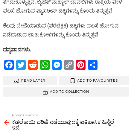
ತೆಗೆದುಕೊಳ್ಳುತ್ತವೆ. ಬೃಹತ್‌ ನಾಕ್ಚೂಲ್‌‌ ಬಾವಲಿಗಳು ರಾತ್ರಿಯ ವೇಳೆ
ವಲಸೆ ಹೋಗುವ ಪ್ಯಾಸರೀನ್‌ ಹಕ್ಕಿಗಳನ್ನು ಕೊಂದು ತಿನ್ನುತ್ತವೆ.
ಕೆಲವು ಬೇಟೆಯಾಡುವ (ಪರಭಕ್ಷಕ) ಹಕ್ಕಿಗಳು ವಲಸೆ ಹೋಗುವ
ನಡೆದಾಡುವ ಬಾತುಕೋಳಿಗಳನ್ನು ಕೊಂದು ತಿನ್ನುತ್ತವೆ.
ಧನ್ಯವಾದಗಳು.
F
T
R
W
M
C
Pi
S
a
wi
e
h
es
o
nt
h
ce
READ LATER
tt
d
at
se
py
ADD TO FAVOURITES
er
ar
b
er
di
s
n
Li
es
e
ADD TO COLLECTION
o
t
A
g
n
t
o
p
er
k
Previous article
See
k
p
ಕಡಲೆಕಾಯಿ ಪರಿಷೆ ನಡೆಯುವುದಕ್ಕೆ ಐತಿಹಾಸಿಕ ಹಿನ್ನೆಲೆ
more
ಇದೆ