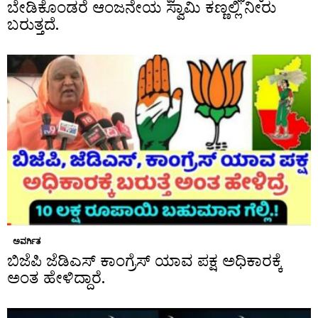
ಬೇಡಿಕೊಂಡರೆ ಆಂಜನೇಯ ಸ್ವಾಮಿ ಕಣ್ಣಲ್ಲಿ ನೀರು
ಬರುತ್ತದೆ.
ಅವರ್ಗಿತ
ಬಿಜೆಪಿ ಜೆಡಿಎಸ್ ಕಾಂಗ್ರೆಸ್ ಯಾವ ಪಕ್ಷ ಅಧಿಕಾರಕ್ಕೆ
ಅಂತ ಹೇಳಿದ್ದಾರೆ.