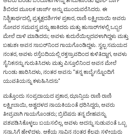
ಅವರು ಎರಡು ಬಂದೂಕುಗಳನ್ನು ತೆಗೆದುಕೊಂಡು ಫೂಲ್ ಬಾಗ್
ಶಿಬಿರದ ಮೂಲಕ ಚಾರ್ಜ್ ಅನ್ನು ಮುಂದುವರೆಸಿದರು. ಈ
ನಿಶ್ಚಿತಾರ್ಥದಲ್ಲಿ, ಪ್ರತ್ಯಕ್ಷದರ್ಶಿಗಳ ಪ್ರಕಾರ, ರಾಣಿ ಲಕ್ಷ್ಮೀಬಾಯಿ ಅವರು
ಸೋವರ ಸಮವಸ್ತ್ರವನ್ನು ಹಾಕಿದರು ಮತ್ತು ಹುಸಾರ್‌ಗಳಲ್ಲಿ ಒಬ್ಬರ
ಮೇಲೆ ದಾಳಿ ಮಾಡಿದರು; ಅವಳು ಕುದುರೆಯಿಲ್ಲದವಳಾಗಿದ್ದಳು ಮತ್ತು
ಬಹುಶಃ ಅವನ ಸಾಬರ್‌ನಿಂದ ಗಾಯಗೊಂಡಿದ್ದಳು. ಸ್ವಲ್ಪ ಸಮಯದ
ನಂತರ, ಅವಳು ರಸ್ತೆಬದಿಯಲ್ಲಿ ರಕ್ತಸ್ರಾವದಿಂದ ಕುಳಿತಿದ್ದಾಗ, ಅವಳು
ಸೈನಿಕನನ್ನು ಗುರುತಿಸಿದಳು ಮತ್ತು ಪಿಸ್ತೂಲಿನಿಂದ ಅವನ ಮೇಲೆ
ಗುಂಡು ಹಾರಿಸಿದಳು, ನಂತರ ಅವನು “ತನ್ನ ಕಾರ್ಬೈನ್ನೊಂದಿಗೆ
ಯುವತಿಯನ್ನು ಕಳುಹಿಸಿದನು”
ಮತ್ತೊಂದು ಸಂಪ್ರದಾಯದ ಪ್ರಕಾರ, ಝಾನ್ಸಿಯ ರಾಣಿ ರಾಣಿ
ಲಕ್ಷ್ಮೀಬಾಯಿ, ಅಶ್ವದಳದ ನಾಯಕಿಯಂತೆ ಧರಿಸಿದ್ದರು, ಅವರು
ತೀವ್ರವಾಗಿ ಗಾಯಗೊಂಡರು; ಬ್ರಿಟಿಷರು ತನ್ನ ದೇಹವನ್ನು
ವಶಪಡಿಸಿಕೊಳ್ಳಲು ಬಯಸಲಿಲ್ಲ, ಅವಳು ಅದನ್ನು ಸುಡುವಂತೆ ಒಬ್ಬ
ಸನ್ಯಾಸಿಗೆ ಹೇಳಿದಳು. ಆಕೆಯ ಸಾವಿನ ನಂತರ ಕೆಲವು ಸ್ಥಳೀಯರು