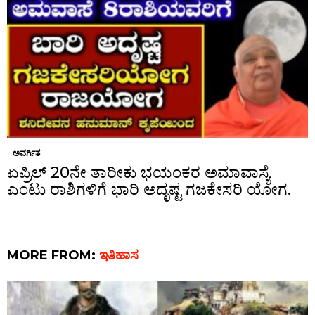
ಅವರ್ಗಿತ
ಏಪ್ರಿಲ್ 20ನೇ ತಾರೀಕು ಭಯಂಕರ ಅಮಾವಾಸ್ಯೆ
ಎಂಟು ರಾಶಿಗಳಿಗೆ ಭಾರಿ ಅದೃಷ್ಟ ಗಜಕೇಸರಿ ಯೋಗ.
MORE FROM:
ಇತಿಹಾಸ