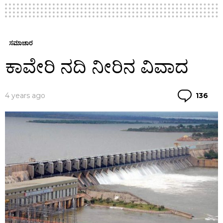
ಸಮಾಚಾರ
ಕಾವೇರಿ ನದಿ ನೀರಿನ ವಿವಾದ
Co
4 years ago
136