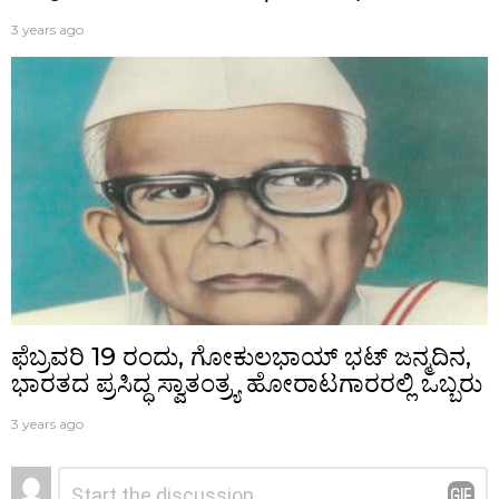
3 years ago
ಫೆಬ್ರವರಿ 19 ರಂದು, ಗೋಕುಲಭಾಯ್ ಭಟ್ ಜನ್ಮದಿನ,
ಭಾರತದ ಪ್ರಸಿದ್ಧ ಸ್ವಾತಂತ್ರ್ಯ ಹೋರಾಟಗಾರರಲ್ಲಿ ಒಬ್ಬರು
3 years ago
ನಿಮ್ಮದೊಂದು
ಟಿಪ್ಪಣಿ
*