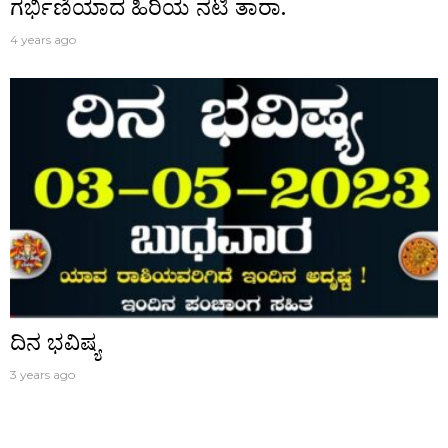
ಗರ್ಭಿಣಿಯಾದ ಹಿರಿಯ ನಟಿ ತಾರಾ.
4 years ago
ದಿನ ಭವಿಷ್ಯ
3 years ago