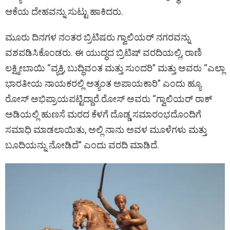
ಆಕೆಯ ದೇಹವನ್ನು ಸುಟ್ಟು ಹಾಕಿದರು.
ಮೂರು ದಿನಗಳ ನಂತರ ಬ್ರಿಟಿಷರು ಗ್ವಾಲಿಯರ್ ನಗರವನ್ನು
ವಶಪಡಿಸಿಕೊಂಡರು. ಈ ಯುದ್ಧದ ಬ್ರಿಟಿಷ್ ವರದಿಯಲ್ಲಿ, ರಾಣಿ
ಲಕ್ಷ್ಮೀಬಾಯಿ “ವ್ಯಕ್ತಿ, ಬುದ್ಧಿವಂತ ಮತ್ತು ಸುಂದರಿ” ಮತ್ತು ಅವರು “ಎಲ್ಲಾ
ಭಾರತೀಯ ನಾಯಕರಲ್ಲಿ ಅತ್ಯಂತ ಅಪಾಯಕಾರಿ” ಎಂದು ಹ್ಯೂ
ರೋಸ್ ಅಭಿಪ್ರಾಯಪಟ್ಟಿದ್ದಾರೆ.ರೋಸ್ ಅವರು “ಗ್ವಾಲಿಯರ್ ರಾಕ್
ಅಡಿಯಲ್ಲಿ ಹುಣಸೆ ಮರದ ಕೆಳಗೆ ದೊಡ್ಡ ಸಮಾರಂಭದೊಂದಿಗೆ
ಸಮಾಧಿ ಮಾಡಲಾಯಿತು, ಅಲ್ಲಿ ನಾನು ಅವಳ ಮೂಳೆಗಳು ಮತ್ತು
ಬೂದಿಯನ್ನು ನೋಡಿದೆ” ಎಂದು ವರದಿ ಮಾಡಿದೆ.