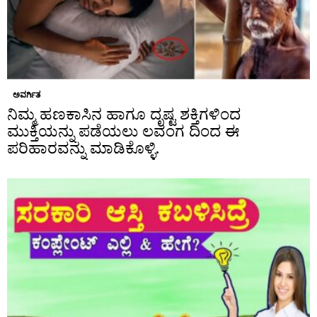
ಅವರ್ಗಿತ
ನಿಮ್ಮ ಹಣಕಾಸಿನ ಹಾಗೂ ದೃಷ್ಟ ಶಕ್ತಿಗಳಿಂದ
ಮುಕ್ತಿಯನ್ನು ಪಡೆಯಲು ಲವಂಗ ದಿಂದ ಈ
ಪರಿಹಾರವನ್ನು ಮಾಡಿಕೊಳ್ಳಿ.