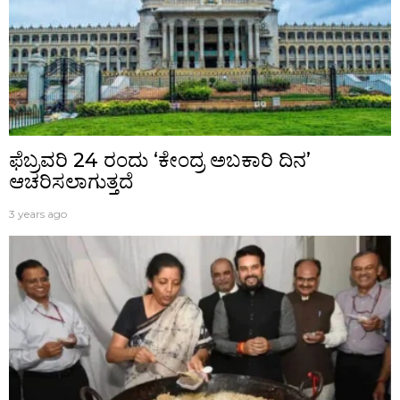
ಫೆಬ್ರವರಿ 24 ರಂದು ‘ಕೇಂದ್ರ ಅಬಕಾರಿ ದಿನ’
ಆಚರಿಸಲಾಗುತ್ತದೆ
3 years ago