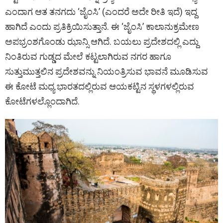
ಎಂದಾಗ ಆತ ತನಗದು ‘ಜೈಂಸಿ’ (ಎಂದರೆ ಅದೇ ರೀತಿ ಇದೆ) ಇದ್ದ
ಹಾಗಿದೆ ಎಂದು ಪ್ರತಿಕ್ರಿಯಿಸುತ್ತಾನೆ. ಈ ‘ಜೈಂಸಿ’ ಕಾಲಾನುಕ್ರಮೇಣ
ಅಪಭ್ರಂಶಗೊಂಡು ಝಾನ್ಸಿ ಆಗಿದೆ. ಬಯಲು ಪ್ರದೇಶದಲ್ಲಿ ಎದ್ದು
ನಿಂತಿರುವ ಗುಡ್ಡದ ಮೇಲೆ ಕಟ್ಟಲಾಗಿರುವ ನಗರ ಹಾಗೂ
ಸುತ್ತುಮುತ್ತಲಿನ ಪ್ರದೇಶವನ್ನು ನಿಯಂತ್ರಿಸುವ ಭಾವನೆ ಮೂಡಿಸುವ
ಈ ಕೋಟೆ ಮಧ್ಯ ಭಾರತದಲ್ಲಿರುವ ಆಯಕಟ್ಟಿನ ಸ್ಥಳಗಳಲ್ಲಿರುವ
ಕೋಟೆಗಳಲ್ಲೊಂದಾಗಿದೆ.