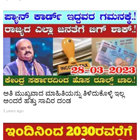
ಅತಿ ಮುಖ್ಯವಾದ ಮಾಹಿತಿಯನ್ನು ತಿಳಿದುಕೊಳ್ಳಿ ಇಲ್ಲ
ಅಂದರೆ ಹತ್ತು ಸಾವಿರ ದಂಡ
3 years ago