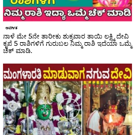
ಅವರ್ಗಿತ
ನಾಳೆ ಮೇ 5ನೇ ತಾರೀಕು ಶುಕ್ರವಾರ ತಾಯಿ ಲಕ್ಷ್ಮಿ ದೇವಿ
ಕೃಪೆ 5 ರಾಶಿಗಳಿಗೆ ಗುರುಬಲ ನಿಮ್ಮ ರಾಶಿ ಇದೆಯಾ ಒಮ್ಮೆ
ಚೆಕ್ ಮಾಡಿ.