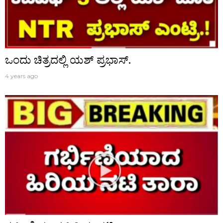
ಒಂದು ಚಿತ್ರದಲ್ಲಿ ಯಶ್ ಪ್ರಭಾಸ್.
4 years ago