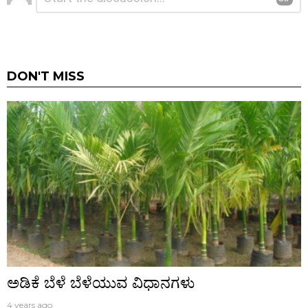
ಉತ್ತರ
DON'T MISS
ಅಡಿಕೆ ಬೆಳೆ ಬೆಳೆಯುವ ವಿಧಾನಗಳು
4 years ago