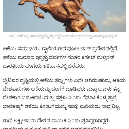
ಜಾನ್ಸಿ ರಾಣಿ ತನ್ನ ಮಗುವನ್ನು ಬೆನ್ನಿನಲ್ಲಿ ಕಟ್ಟಿಕೊಂಡು ದೇಶಕ್ಕಾಗಿ ಯುದ್ಧ ಮಾಡುವುತ್ತಿರುವುದು
ಆಕೆಯ ಸಮಾಧಿಯು ಗ್ವಾಲಿಯರ್‌ನ ಫೂಲ್ ಬಾಗ್ ಪ್ರದೇಶದಲ್ಲಿದೆ.
ಆಕೆಯ ಮರಣದ ಇಪ್ಪತ್ತು ವರ್ಷಗಳ ನಂತರ ಕರ್ನಲ್ ಮಲ್ಲೆಸನ್
ಭಾರತೀಯ ದಂಗೆಯ ಇತಿಹಾಸದಲ್ಲಿ ಬರೆದರು.
ಬ್ರಿಟಿಷರ ದೃಷ್ಟಿಯಲ್ಲಿ ಆಕೆಯ ತಪ್ಪುಗಳು ಏನೇ ಆಗಿರಬಹುದು, ಆಕೆಯ
ದೇಶವಾಸಿಗಳು ಆಕೆಯನ್ನು ದಂಗೆಗೆ ದೂಡಿದರು ಮತ್ತು ಅವಳು ತನ್ನ
ದೇಶಕ್ಕಾಗಿ ಬದುಕಿದಳು ಮತ್ತು ಸತ್ತಳು ಎಂದು ನೆನಪಿಸಿಕೊಳ್ಳುತ್ತಾರೆ,
ಭಾರತಕ್ಕಾಗಿ ಆಕೆಯ ಕೊಡುಗೆಯನ್ನು ನಾವು ಮರೆಯಲು ಸಾಧ್ಯವಿಲ್ಲ.
ರಾಣಿ ಲಕ್ಷ್ಮೀಬಾಯಿ ದೇಶದ ನಾಯಕಿ ಎಂದು ಪ್ರಸಿದ್ದರಾಗಿದ್ದರು.