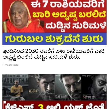
ಇಂದಿನಿಂದ 2030 ರವರೆಗೆ ಏಳು ರಾಶಿಯವರಿಗೆ ಬಾರಿ
ಅದೃಷ್ಟ ಬರಲಿದೆ ದುಡ್ಡಿನ ಸುರಿಮಳೆ ಶುರು.
4 years ago