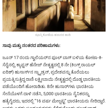
ಝಾನ್ಸಿ ಕೋಟೆಯ ಹಜಾರದ ಹಾದಿ
ಸಾವು ಮತ್ತು ನಂತರದ ಪರಿಣಾಮಗಳು:
ಜೂನ್ 17 ರಂದು ಗ್ವಾಲಿಯರ್‌ನ ಫೂಲ್ ಬಾಗ್ ಬಳಿಯ ಕೋಟಾ-ಕಿ-
ಸೆರೈನಲ್ಲಿ, ಕ್ಯಾಪ್ಟನ್ ಹೆನೇಜ್ ನೇತೃತ್ವದಲ್ಲಿ 8 ನೇ (ಕಿಂಗ್ಸ್ ರಾಯಲ್
ಐರಿಶ್) ಹುಸಾರ್ಸ್‌ನ ಸ್ಕ್ವಾಡ್ರನ್, ಪ್ರದೇಶವನ್ನು ತೊರೆಯಲು
ಪ್ರಯತ್ನಿಸುತ್ತಿದ್ದ ರಾಣಿ ಲಕ್ಷ್ಮೀಬಾಯಿ ನೇತೃತ್ವದಲ್ಲಿ ದೊಡ್ಡ ಭಾರತೀಯ
ಪಡೆಯೊಂದಿಗೆ ಹೋರಾಡಿತು. 8ನೇ ಹುಸಾರ್‌ಗಳು ಭಾರತೀಯ
ಸೇನೆಯೊಳಗೆ ದಾಳಿ ನಡೆಸಿ, 5,000 ಭಾರತೀಯ ಸೈನಿಕರನ್ನು
ಹತ್ಯೆಗೈದರು, ಇದರಲ್ಲಿ “16 ವರ್ಷ ಮೇಲ್ಪಟ್ಟ” ಭಾರತೀಯರು ಸೇರಿದ್ದಾರೆ.