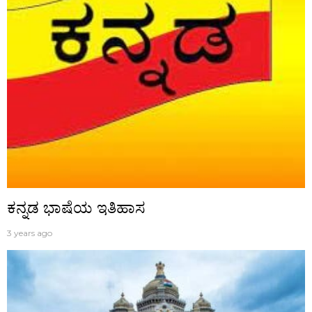
ಕನ್ನಡ ಭಾಷೆಯ ಇತಿಹಾಸ
3 years ago