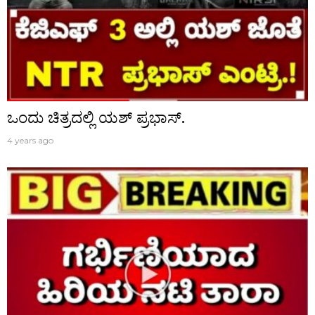
ಒಂದು ಚಿತ್ರದಲ್ಲಿ ಯಶ್ ಪ್ರಭಾಸ್.
4 years ago