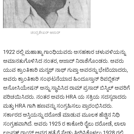
ಚಂದ್ರಶೇಖರ್ ಆಜಾದ್
1922 ರಲ್ಲಿ ಮಹಾತ್ಮಾ ಗಾಂಧಿಯವರು ಅಸಹಕಾರ ಚಳುವಳಿಯನ್ನು
ಅಮಾನತುಗೊಳಿಸಿದ ನಂತರ, ಆಜಾದ್ ನಿರಾಶೆಗೊಂಡರು. ಅವರು
ಯುವ ಕ್ರಾಂತಿಕಾರಿ ಮನ್ಮಥ್ ನಾಥ್ ಗುಪ್ತಾ ಅವರನ್ನು ಭೇಟಿಯಾದರು,
ಅವರು ಕ್ರಾಂತಿಕಾರಿ ಸಂಘಟನೆಯಾದ ಹಿಂದೂಸ್ತಾನ್ ರಿಪಬ್ಲಿಕನ್
ಅಸೋಸಿಯೇಷನ್ ​​ಅನ್ನು ಸ್ಥಾಪಿಸಿದ ರಾಮ್ ಪ್ರಸಾದ್ ಬಿಸ್ಮಿಲ್ ಅವರಿಗೆ
ಪರಿಚಯಿಸಿದರು. ನಂತರ ಅವರು HRA ಯ ಸಕ್ರಿಯ ಸದಸ್ಯರಾದರು
ಮತ್ತು HRA ಗಾಗಿ ಹಣವನ್ನು ಸಂಗ್ರಹಿಸಲು ಪ್ರಾರಂಭಿಸಿದರು.
ಸರ್ಕಾರದ ಆಸ್ತಿಯನ್ನು ದರೋಡೆ ಮಾಡುವ ಮೂಲಕ ಹೆಚ್ಚಿನ ನಿಧಿ
ಸಂಗ್ರಹವಾಗಿದೆ. ಅವರು 1925 ರ ಕಾಕೋರಿ ರೈಲು ದರೋಡೆ, ಲಾಲಾ
ಲಜಪತ್ ರಾಯ್ ಅವರ ಹತ್ಯೆಗೆ ಸೇಡು ತೀರಿಸಿಕೊಳ್ಳಲು 1928 ರಲ್ಲಿ