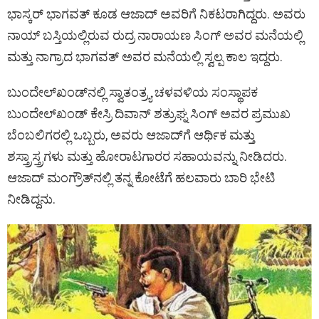
ಭಾಸ್ಕರ್ ಭಾಗವತ್ ಕೂಡ ಆಜಾದ್ ಅವರಿಗೆ ನಿಕಟರಾಗಿದ್ದರು. ಅವರು
ನಾಯ್ ಬಸ್ತಿಯಲ್ಲಿರುವ ರುದ್ರ ನಾರಾಯಣ ಸಿಂಗ್ ಅವರ ಮನೆಯಲ್ಲಿ
ಮತ್ತು ನಾಗ್ರಾದ ಭಾಗವತ್ ಅವರ ಮನೆಯಲ್ಲಿ ಸ್ವಲ್ಪ ಕಾಲ ಇದ್ದರು.
ಬುಂದೇಲ್‌ಖಂಡ್‌ನಲ್ಲಿ ಸ್ವಾತಂತ್ರ್ಯ ಚಳವಳಿಯ ಸಂಸ್ಥಾಪಕ
ಬುಂದೇಲ್‌ಖಂಡ್ ಕೇಸ್ರಿ ದಿವಾನ್ ಶತ್ರುಘ್ನ ಸಿಂಗ್ ಅವರ ಪ್ರಮುಖ
ಬೆಂಬಲಿಗರಲ್ಲಿ ಒಬ್ಬರು, ಅವರು ಆಜಾದ್‌ಗೆ ಆರ್ಥಿಕ ಮತ್ತು
ಶಸ್ತ್ರಾಸ್ತ್ರಗಳು ಮತ್ತು ಹೋರಾಟಗಾರರ ಸಹಾಯವನ್ನು ನೀಡಿದರು.
ಆಜಾದ್ ಮಂಗ್ರೌತ್‌ನಲ್ಲಿ ತನ್ನ ಕೋಟೆಗೆ ಹಲವಾರು ಬಾರಿ ಭೇಟಿ
ನೀಡಿದ್ದನು.