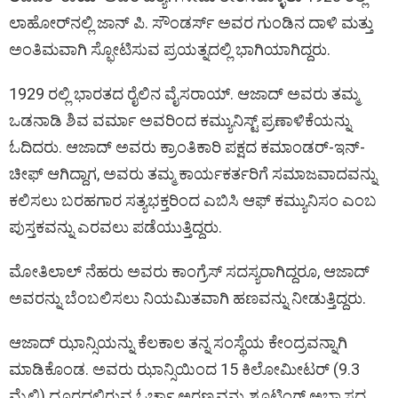
ಲಾಹೋರ್‌ನಲ್ಲಿ ಜಾನ್ ಪಿ. ಸೌಂಡರ್ಸ್ ಅವರ ಗುಂಡಿನ ದಾಳಿ ಮತ್ತು
ಅಂತಿಮವಾಗಿ ಸ್ಫೋಟಿಸುವ ಪ್ರಯತ್ನದಲ್ಲಿ ಭಾಗಿಯಾಗಿದ್ದರು.
1929 ರಲ್ಲಿ ಭಾರತದ ರೈಲಿನ ವೈಸರಾಯ್. ಆಜಾದ್ ಅವರು ತಮ್ಮ
ಒಡನಾಡಿ ಶಿವ ವರ್ಮಾ ಅವರಿಂದ ಕಮ್ಯುನಿಸ್ಟ್ ಪ್ರಣಾಳಿಕೆಯನ್ನು
ಓದಿದರು. ಆಜಾದ್ ಅವರು ಕ್ರಾಂತಿಕಾರಿ ಪಕ್ಷದ ಕಮಾಂಡರ್-ಇನ್-
ಚೀಫ್ ಆಗಿದ್ದಾಗ, ಅವರು ತಮ್ಮ ಕಾರ್ಯಕರ್ತರಿಗೆ ಸಮಾಜವಾದವನ್ನು
ಕಲಿಸಲು ಬರಹಗಾರ ಸತ್ಯಭಕ್ತರಿಂದ ಎಬಿಸಿ ಆಫ್ ಕಮ್ಯುನಿಸಂ ಎಂಬ
ಪುಸ್ತಕವನ್ನು ಎರವಲು ಪಡೆಯುತ್ತಿದ್ದರು.
ಮೋತಿಲಾಲ್ ನೆಹರು ಅವರು ಕಾಂಗ್ರೆಸ್ ಸದಸ್ಯರಾಗಿದ್ದರೂ, ಆಜಾದ್
ಅವರನ್ನು ಬೆಂಬಲಿಸಲು ನಿಯಮಿತವಾಗಿ ಹಣವನ್ನು ನೀಡುತ್ತಿದ್ದರು.
ಆಜಾದ್ ಝಾನ್ಸಿಯನ್ನು ಕೆಲಕಾಲ ತನ್ನ ಸಂಸ್ಥೆಯ ಕೇಂದ್ರವನ್ನಾಗಿ
ಮಾಡಿಕೊಂಡ. ಅವರು ಝಾನ್ಸಿಯಿಂದ 15 ಕಿಲೋಮೀಟರ್ (9.3
ಮೈಲಿ) ದೂರದಲ್ಲಿರುವ ಓರ್ಚಾ ಅರಣ್ಯವನ್ನು ಶೂಟಿಂಗ್ ಅಭ್ಯಾಸದ