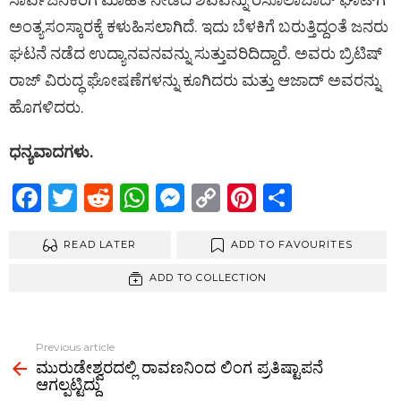
ಅಂತ್ಯಸಂಸ್ಕಾರಕ್ಕೆ ಕಳುಹಿಸಲಾಗಿದೆ. ಇದು ಬೆಳಕಿಗೆ ಬರುತ್ತಿದ್ದಂತೆ ಜನರು
ಘಟನೆ ನಡೆದ ಉದ್ಯಾನವನವನ್ನು ಸುತ್ತುವರಿದಿದ್ದಾರೆ. ಅವರು ಬ್ರಿಟಿಷ್
ರಾಜ್ ವಿರುದ್ಧ ಘೋಷಣೆಗಳನ್ನು ಕೂಗಿದರು ಮತ್ತು ಆಜಾದ್ ಅವರನ್ನು
ಹೊಗಳಿದರು.
ಧನ್ಯವಾದಗಳು.
F
T
R
W
M
C
Pi
S
a
wi
e
h
es
o
nt
h
ce
READ LATER
tt
d
at
se
py
ADD TO FAVOURITES
er
ar
b
er
di
s
n
Li
es
e
ADD TO COLLECTION
o
t
A
g
n
t
o
p
er
k
Previous article
See
k
p
ಮುರುಡೇಶ್ವರದಲ್ಲಿ ರಾವಣನಿಂದ ಲಿಂಗ ಪ್ರತಿಷ್ಟಾಪನೆ
more
ಆಗಲ್ಪಟ್ಟಿದ್ದು