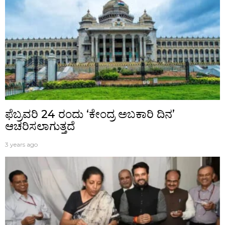
ಫೆಬ್ರವರಿ 24 ರಂದು ‘ಕೇಂದ್ರ ಅಬಕಾರಿ ದಿನ’
ಆಚರಿಸಲಾಗುತ್ತದೆ
3 years ago