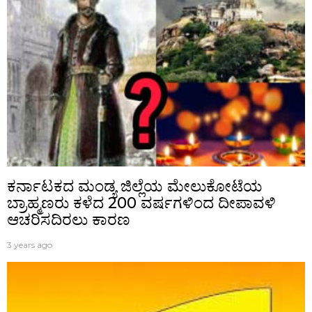
ಕರ್ನಾಟಕದ ಮಂಡ್ಯ ಜಿಲ್ಲೆಯ ಮೇಲುಕೋಟೆಯ
ಬ್ರಾಹ್ಮಣರು ಕಳೆದ 200 ವರ್ಷಗಳಿಂದ ದೀಪಾವಳಿ
ಆಚರಿಸದಿರಲು ಕಾರಣ
3 years ago