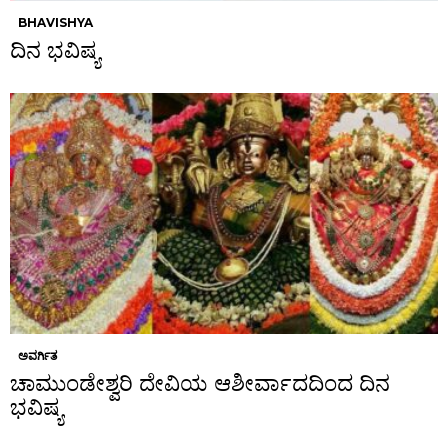
BHAVISHYA
ದಿನ ಭವಿಷ್ಯ
ಅವರ್ಗಿತ
ಚಾಮುಂಡೇಶ್ವರಿ ದೇವಿಯ ಆಶೀರ್ವಾದದಿಂದ ದಿನ
ಭವಿಷ್ಯ