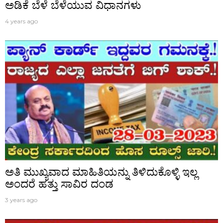
ಅಡಿಕೆ ಬೆಳೆ ಬೆಳೆಯುವ ವಿಧಾನಗಳು
4 years ago
ಅತಿ ಮುಖ್ಯವಾದ ಮಾಹಿತಿಯನ್ನು ತಿಳಿದುಕೊಳ್ಳಿ ಇಲ್ಲ
ಅಂದರೆ ಹತ್ತು ಸಾವಿರ ದಂಡ
3 years ago