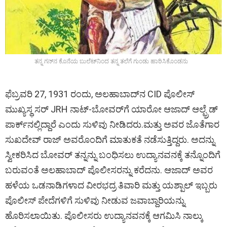
ತನ್ನ ಗನ್‌ನ ಕೊನೆಯ ಬುಲೆಟ್‌ನಿಂದ ತನ್ನ ತಲೆಗೆ ಗುಂಡು ಹಾರಿಸಿಕೊಂಡನು
ಫೆಬ್ರವರಿ 27, 1931 ರಂದು, ಅಲಹಾಬಾದ್‌ನ CID ಪೊಲೀಸ್
ಮುಖ್ಯಸ್ಥ ಸರ್ JRH ನಾಟ್-ಬೋವರ್‌ಗೆ ಯಾರೋ ಆಜಾದ್ ಆಲ್ಫ್ರೆಡ್
ಪಾರ್ಕ್‌ನಲ್ಲಿದ್ದಾರೆ ಎಂದು ಸುಳಿವು ನೀಡಿದರು.ಮತ್ತು ಅವರ ಜೊತೆಗಾರ
ಸುಖದೇವ್ ರಾಜ್ ಅವರೊಂದಿಗೆ ಮಾತುಕತೆ ನಡೆಸುತ್ತಿದ್ದರು. ಅದನ್ನು
ಸ್ವೀಕರಿಸಿದ ಬೋವರ್ ತನ್ನನ್ನು ಬಂಧಿಸಲು ಉದ್ಯಾನವನಕ್ಕೆ ತನ್ನೊಂದಿಗೆ
ಬರುವಂತೆ ಅಲಹಾಬಾದ್ ಪೊಲೀಸರನ್ನು ಕರೆದನು. ಆಜಾದ್ ಅವರ
ಹಳೆಯ ಒಡನಾಡಿಗಳಾದ ವೀರಭದ್ರ ತಿವಾರಿ ಮತ್ತು ಯಶ್ಪಾಲ್ ಇಬ್ಬರು
ಪೊಲೀಸ್ ಪೇದೆಗಳಿಗೆ ಸುಳಿವು ನೀಡುವ ಜವಾಬ್ದಾರಿಯನ್ನು
ಹೊರಿಸಲಾಯಿತು. ಪೊಲೀಸರು ಉದ್ಯಾನವನಕ್ಕೆ ಆಗಮಿಸಿ ನಾಲ್ಕು