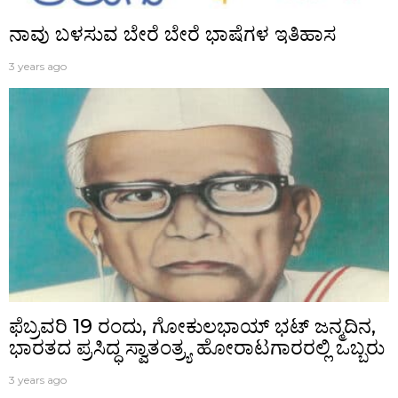
ನಾವು ಬಳಸುವ ಬೇರೆ ಬೇರೆ ಭಾಷೆಗಳ ಇತಿಹಾಸ
3 years ago
ಫೆಬ್ರವರಿ 19 ರಂದು, ಗೋಕುಲಭಾಯ್ ಭಟ್ ಜನ್ಮದಿನ,
ಭಾರತದ ಪ್ರಸಿದ್ಧ ಸ್ವಾತಂತ್ರ್ಯ ಹೋರಾಟಗಾರರಲ್ಲಿ ಒಬ್ಬರು
3 years ago