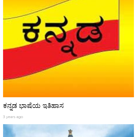
ಕನ್ನಡ ಭಾಷೆಯ ಇತಿಹಾಸ
3 years ago