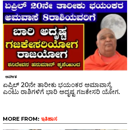
ಅವರ್ಗಿತ
ಏಪ್ರಿಲ್ 20ನೇ ತಾರೀಕು ಭಯಂಕರ ಅಮಾವಾಸ್ಯೆ
ಎಂಟು ರಾಶಿಗಳಿಗೆ ಭಾರಿ ಅದೃಷ್ಟ ಗಜಕೇಸರಿ ಯೋಗ.
MORE FROM:
ಇತಿಹಾಸ