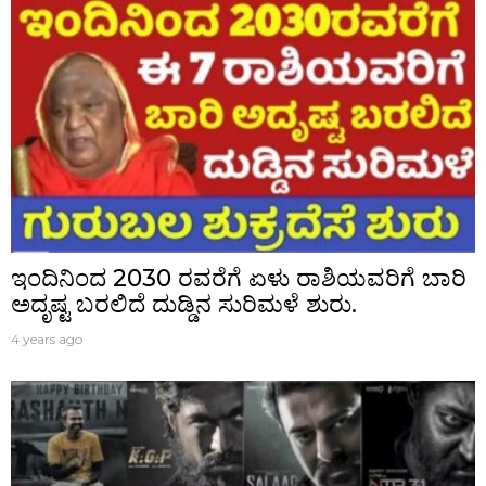
ಇಂದಿನಿಂದ 2030 ರವರೆಗೆ ಏಳು ರಾಶಿಯವರಿಗೆ ಬಾರಿ
ಅದೃಷ್ಟ ಬರಲಿದೆ ದುಡ್ಡಿನ ಸುರಿಮಳೆ ಶುರು.
4 years ago