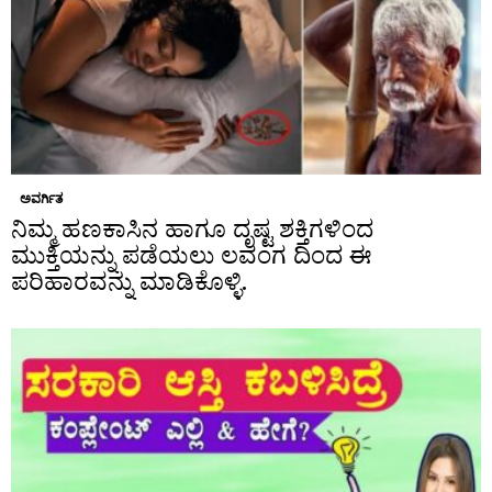
ಅವರ್ಗಿತ
ನಿಮ್ಮ ಹಣಕಾಸಿನ ಹಾಗೂ ದೃಷ್ಟ ಶಕ್ತಿಗಳಿಂದ
ಮುಕ್ತಿಯನ್ನು ಪಡೆಯಲು ಲವಂಗ ದಿಂದ ಈ
ಪರಿಹಾರವನ್ನು ಮಾಡಿಕೊಳ್ಳಿ.