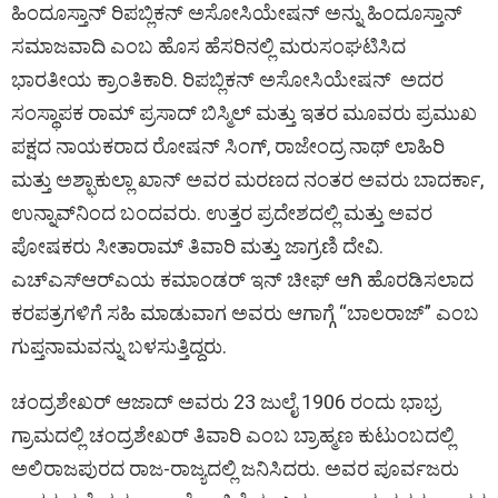
ಹಿಂದೂಸ್ತಾನ್ ರಿಪಬ್ಲಿಕನ್ ಅಸೋಸಿಯೇಷನ್ ​​ಅನ್ನು ಹಿಂದೂಸ್ತಾನ್
o
t
A
g
n
t
ಸಮಾಜವಾದಿ ಎಂಬ ಹೊಸ ಹೆಸರಿನಲ್ಲಿ ಮರುಸಂಘಟಿಸಿದ
o
p
er
k
ಭಾರತೀಯ ಕ್ರಾಂತಿಕಾರಿ. ರಿಪಬ್ಲಿಕನ್ ಅಸೋಸಿಯೇಷನ್ ​​ ಅದರ
k
p
ಸಂಸ್ಥಾಪಕ ರಾಮ್ ಪ್ರಸಾದ್ ಬಿಸ್ಮಿಲ್ ಮತ್ತು ಇತರ ಮೂವರು ಪ್ರಮುಖ
ಪಕ್ಷದ ನಾಯಕರಾದ ರೋಷನ್ ಸಿಂಗ್, ರಾಜೇಂದ್ರ ನಾಥ್ ಲಾಹಿರಿ
ಮತ್ತು ಅಶ್ಫಾಕುಲ್ಲಾ ಖಾನ್ ಅವರ ಮರಣದ ನಂತರ ಅವರು ಬಾದರ್ಕಾ,
ಉನ್ನಾವ್‌ನಿಂದ ಬಂದವರು. ಉತ್ತರ ಪ್ರದೇಶದಲ್ಲಿ ಮತ್ತು ಅವರ
ಪೋಷಕರು ಸೀತಾರಾಮ್ ತಿವಾರಿ ಮತ್ತು ಜಾಗ್ರಣಿ ದೇವಿ.
ಎಚ್‌ಎಸ್‌ಆರ್‌ಎಯ ಕಮಾಂಡರ್ ಇನ್ ಚೀಫ್ ಆಗಿ ಹೊರಡಿಸಲಾದ
ಕರಪತ್ರಗಳಿಗೆ ಸಹಿ ಮಾಡುವಾಗ ಅವರು ಆಗಾಗ್ಗೆ “ಬಾಲರಾಜ್” ಎಂಬ
ಗುಪ್ತನಾಮವನ್ನು ಬಳಸುತ್ತಿದ್ದರು.
ಚಂದ್ರಶೇಖರ್ ಆಜಾದ್ ಅವರು 23 ಜುಲೈ 1906 ರಂದು ಭಾಭ್ರ
ಗ್ರಾಮದಲ್ಲಿ ಚಂದ್ರಶೇಖರ್ ತಿವಾರಿ ಎಂಬ ಬ್ರಾಹ್ಮಣ ಕುಟುಂಬದಲ್ಲಿ
ಅಲಿರಾಜಪುರದ ರಾಜ-ರಾಜ್ಯದಲ್ಲಿ ಜನಿಸಿದರು. ಅವರ ಪೂರ್ವಜರು