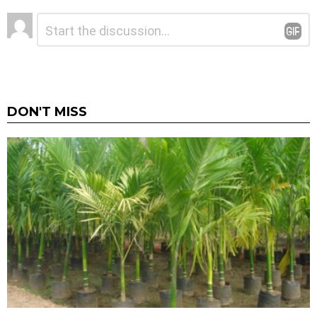
ನಿಮ್ಮದೊಂದು
ಟಿಪ್ಪಣಿ
*
ಉತ್ತರ
DON'T MISS