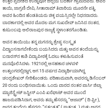
ಉತ್ತರ ಪ್ರದೇಶದ ಉನ್ನಾವೋ ಜಿಲ್ಲೆಯ ಬದರ್ಕಾ ಗ್ರಾಮದವರು. ಅವರ
ತಾಯಿ, ಜಾಗ್ರಣಿ ದೇವಿ, ಸೀತಾರಾಮ್ ತಿವಾರಿಯ ಮೂರನೇ ಪತ್ನಿ,
ಅವರ ಹಿಂದಿನ ಹೆಂಡತಿಯರು ಚಿಕ್ಕ ವಯಸ್ಸಿನಲ್ಲೇ ನಿಧನರಾದರು.
ಬಾದರ್ಕಾದಲ್ಲಿ ಅವರ ಮೊದಲ ಮಗ ಸುಖದೇವ್ ಜನಿಸಿದ ನಂತರ,
ಕುಟುಂಬವು ಅಲಿರಾಜಪುರ ರಾಜ್ಯಕ್ಕೆ ಸ್ಥಳಾಂತರಗೊಂಡಿತು.
ಅವನ ತಾಯಿಯು ತನ್ನ ಮಗನನ್ನು ಶ್ರೇಷ್ಠ ಸಂಸ್ಕೃತ
ವಿದ್ವಾಂಸನಾಗಬೇಕೆಂದು ಬಯಸಿದರು ಮತ್ತು ಅವನ ತಂದೆಯನ್ನು
ಬನಾರಸ್‌ನ ಕಾಶಿ ವಿದ್ಯಾಪೀಠಕ್ಕೆ ಓದಲು ಕಳುಹಿಸುವಂತೆ
ಮನವೊಲಿಸಿದಳು. 1921ರಲ್ಲಿ ಅಸಹಕಾರ ಚಳವಳಿ
ಉತ್ತುಂಗದಲ್ಲಿದ್ದಾಗ, ಆಗ 15 ವರ್ಷದ ವಿದ್ಯಾರ್ಥಿಯಾಗಿದ್ದ
ಚಂದ್ರಶೇಖರ್ ಸೇರಿಕೊಂಡರು. ಪರಿಣಾಮವಾಗಿ, ಅವರನ್ನು ಡಿಸೆಂಬರ್
20 ರಂದು ಬಂಧಿಸಲಾಯಿತು. ಒಂದು ವಾರದ ನಂತರ ಪಾರ್ಸಿ ಜಿಲ್ಲಾ
ಮ್ಯಾಜಿಸ್ಟ್ರೇಟ್ ಜಸ್ಟೀಸ್ ಎಂಪಿ ಖರೆಘಾಟ್ ಅವರ ಮುಂದೆ
ಹಾಜರುಪಡಿಸಿದಾಗ, ಅವರು ತಮ್ಮ ಹೆಸರನ್ನು “ಆಜಾದ್” ( ದಿ ಫ್ರೀ ),
ಅವರ ತಂದೆಯ ಹೆಸರನ್ನು “ಸ್ವತಂತ್ರತ” ( ಸ್ವಾತಂತ್ರ್ಯ ) ಮತ್ತು ಅವರ