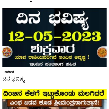
ಅವರ್ಗಿತ
ದಿನ ಭವಿಷ್ಯ