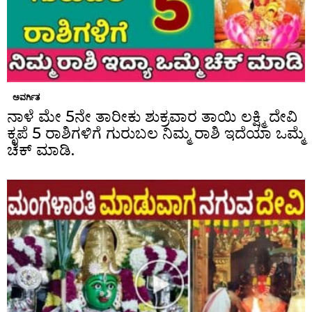
ಅವರ್ಗಿತ
ನಾಳೆ ಮೇ 5ನೇ ತಾರೀಕು ಶುಕ್ರವಾರ ತಾಯಿ ಲಕ್ಷ್ಮಿ ದೇವಿ
ಕೃಪೆ 5 ರಾಶಿಗಳಿಗೆ ಗುರುಬಲ ನಿಮ್ಮ ರಾಶಿ ಇದೆಯಾ ಒಮ್ಮೆ
ಚೆಕ್ ಮಾಡಿ.