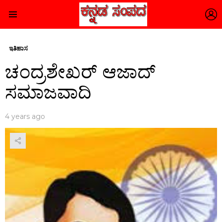
L
Menu
ಇತಿಹಾಸ
ಚಂದ್ರಶೇಖರ್ ಆಜಾದ್
ಸಮಾಜವಾದಿ
4 years ago