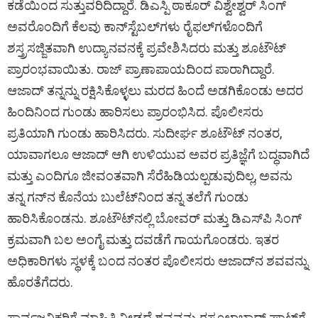
ಕಡೆಯಿಂದ ಸುತ್ತುವರಿದಿದ್ದಾರೆ. ಡಿಎಸ್ಪಿ ಠಾಕೂರ್ ವಿಶ್ವೇಶ್ವರ್ ಸಿಂಗ್
ಅವರೊಂದಿಗೆ ಕೆಲವು ಕಾನ್‌ಸ್ಟೆಬಲ್‌ಗಳು ರೈಫಲ್‌ಗಳೊಂದಿಗೆ
ಶಸ್ತ್ರಸಜ್ಜಿತವಾಗಿ ಉದ್ಯಾನವನಕ್ಕೆ ಪ್ರವೇಶಿಸಿದರು ಮತ್ತು ಶೂಟೌಟ್
ಪ್ರಾರಂಭವಾಯಿತು. ರಾಜ್ ಪ್ರಾಣಾಪಾಯದಿಂದ ಪಾರಾಗಿದ್ದಾರೆ.
ಆಜಾದ್ ತನ್ನನ್ನು ರಕ್ಷಿಸಿಕೊಳ್ಳಲು ಮರದ ಹಿಂದೆ ಅಡಗಿಕೊಂಡು ಅದರ
ಹಿಂದಿನಿಂದ ಗುಂಡು ಹಾರಿಸಲು ಪ್ರಾರಂಭಿಸಿದ. ಪೊಲೀಸರು
ಪ್ರತಿಯಾಗಿ ಗುಂಡು ಹಾರಿಸಿದರು. ಸುದೀರ್ಘ ಶೂಟೌಟ್ ನಂತರ,
ಯಾವಾಗಲೂ ಆಜಾದ್ ಆಗಿ ಉಳಿಯುವ ಅವರ ಪ್ರತಿಜ್ಞೆಗೆ ಬದ್ಧವಾಗಿದೆ
ಮತ್ತು ಎಂದಿಗೂ ಜೀವಂತವಾಗಿ ಸೆರೆಹಿಡಿಯಲ್ಪಡುವುದಿಲ್ಲ, ಅವನು
ತನ್ನ ಗನ್‌ನ ಕೊನೆಯ ಬುಲೆಟ್‌ನಿಂದ ತನ್ನ ತಲೆಗೆ ಗುಂಡು
ಹಾರಿಸಿಕೊಂಡನು. ಶೂಟೌಟ್‌ನಲ್ಲಿ ಬೋವರ್ ಮತ್ತು ಡಿಎಸ್‌ಪಿ ಸಿಂಗ್
ಕ್ರಮವಾಗಿ ಬಲ ಅಂಗೈ ಮತ್ತು ದವಡೆಗೆ ಗಾಯಗೊಂಡರು. ಇತರ
ಅಧಿಕಾರಿಗಳು ಸ್ಥಳಕ್ಕೆ ಬಂದ ನಂತರ ಪೊಲೀಸರು ಆಜಾದ್‌ನ ಶವವನ್ನು
ಹೊರತೆಗೆದರು.
ಸಾರ್ವಜನಿಕರಿಗೆ ಮಾಹಿತಿ ನೀಡದೆ ಶವವನ್ನು ರಸೂಲಾಬಾದ್ ಘಾಟ್‌ಗೆ