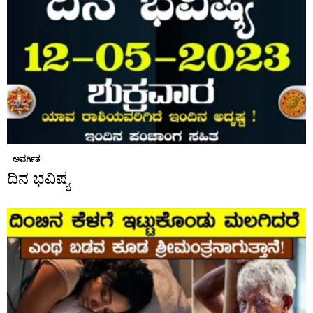
ಅವರ್ಗಿತ
ದಿನ ಭವಿಷ್ಯ