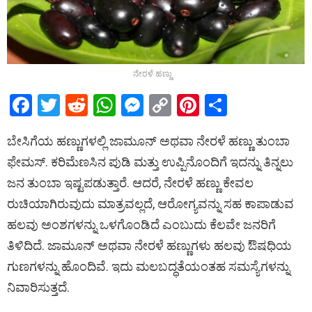
ನೇರಳೆ ಹಣ್ಣು
F
T
R
W
M
C
Pi
S
a
wi
e
h
es
o
nt
h
ಬೇಸಿಗೆಯ ಹಣ್ಣುಗಳಲ್ಲಿ ಜಾಮೂನ್ ಅಥವಾ ನೇರಳೆ ಹಣ್ಣು ತುಂಬಾ
ce
tt
d
at
se
py
er
ar
ಫೇಮಸ್. ಕರಿಮೆಣಸಿನ ಪುಡಿ ಮತ್ತು ಉಪ್ಪಿನೊಂದಿಗೆ ಇದನ್ನು ತಿನ್ನಲು
b
er
di
s
n
Li
es
e
ಜನ ತುಂಬಾ ಇಷ್ಟಪಡುತ್ತಾರೆ. ಆದರೆ, ನೇರಳೆ ಹಣ್ಣು ಕೇವಲ
o
t
A
g
n
t
ರುಚಿಯಾಗಿರುವುದು ಮಾತ್ರವಲ್ಲದೆ, ಆರೋಗ್ಯವನ್ನು ಸಹ ಕಾಪಾಡುವ
o
p
er
k
ಹಲವು ಅಂಶಗಳನ್ನು ಒಳಗೊಂಡಿದೆ ಎಂಬುದು ಕೆಲವೇ ಜನರಿಗೆ
k
p
ತಿಳಿದಿದೆ. ಜಾಮೂನ್ ಅಥವಾ ನೇರಳೆ ಹಣ್ಣುಗಳು ಹಲವು ಔಷಧಿಯ
ಗುಣಗಳನ್ನು ಹೊಂದಿವೆ. ಇದು ಮಲಬದ್ಧತೆಯಂತಹ ಸಮಸ್ಯೆಗಳನ್ನು
ನಿವಾರಿಸುತ್ತದೆ.