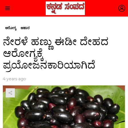
L
Menu
ಆರೋಗ್ಯ
ಆಹಾರ
ನೇರಳೆ ಹಣ್ಣು ಈಡೀ ದೇಹದ
ಆರೋಗ್ಯಕ್ಕೆ
ಪ್ರಯೋಜನಕಾರಿಯಾಗಿದೆ
4 years ago