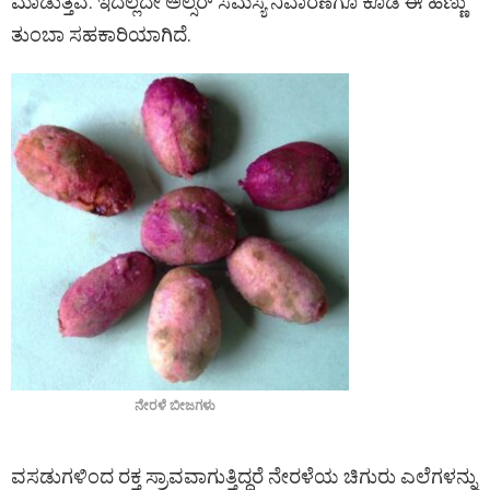
ಮಾಡುತ್ತವೆ. ಇದಲ್ಲದೇ ಅಲ್ಸರ್ ಸಮಸ್ಯೆ ನಿವಾರಣೆಗೂ ಕೂಡ ಈ ಹಣ್ಣು
ತುಂಬಾ ಸಹಕಾರಿಯಾಗಿದೆ.
ನೇರಳೆ ಬೀಜಗಳು
ವಸಡುಗಳಿಂದ ರಕ್ತ ಸ್ರಾವವಾಗುತ್ತಿದ್ದರೆ ನೇರಳೆಯ ಚಿಗುರು ಎಲೆಗಳನ್ನು