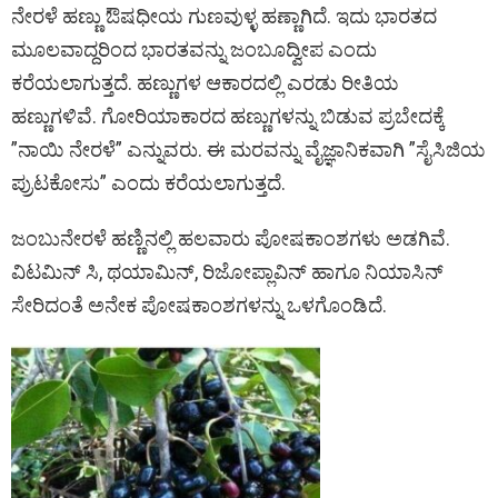
ನೇರಳೆ ಹಣ್ಣು ಔಷಧೀಯ ಗುಣವುಳ್ಳ ಹಣ್ಣಾಗಿದೆ. ಇದು ಭಾರತದ
ಮೂಲವಾದ್ದರಿಂದ ಭಾರತವನ್ನು ಜಂಬೂದ್ವೀಪ ಎಂದು
ಕರೆಯಲಾಗುತ್ತದೆ. ಹಣ್ಣುಗಳ ಆಕಾರದಲ್ಲಿ ಎರಡು ರೀತಿಯ
ಹಣ್ಣುಗಳಿವೆ. ಗೋರಿಯಾಕಾರದ ಹಣ್ಣುಗಳನ್ನು ಬಿಡುವ ಪ್ರಬೇದಕ್ಕೆ
”ನಾಯಿ ನೇರಳೆ” ಎನ್ನುವರು. ಈ ಮರವನ್ನು ವೈಜ್ಞಾನಿಕವಾಗಿ ”ಸೈಸಿಜಿಯ
ಪ್ರುಟಕೋಸು” ಎಂದು ಕರೆಯಲಾಗುತ್ತದೆ.
ಜಂಬುನೇರಳೆ ಹಣ್ಣಿನಲ್ಲಿ ಹಲವಾರು ಪೋಷಕಾಂಶಗಳು ಅಡಗಿವೆ.
ವಿಟಮಿನ್ ಸಿ, ಥಯಾಮಿನ್, ರಿಜೋಪ್ಲಾವಿನ್ ಹಾಗೂ ನಿಯಾಸಿನ್
ಸೇರಿದಂತೆ ಅನೇಕ ಪೋಷಕಾಂಶಗಳನ್ನು ಒಳಗೊಂಡಿದೆ.