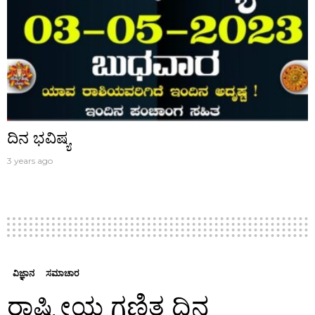
ದಿನ ಭವಿಷ್ಯ
3 years ago
ವಿಜ್ಞಾನ
ಸಮಾಚಾರ
ರಾಷ್ಟ್ರೀಯ ಗಣಿತ ದಿನ