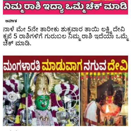
ಅವರ್ಗಿತ
ನಾಳೆ ಮೇ 5ನೇ ತಾರೀಕು ಶುಕ್ರವಾರ ತಾಯಿ ಲಕ್ಷ್ಮಿ ದೇವಿ
ಕೃಪೆ 5 ರಾಶಿಗಳಿಗೆ ಗುರುಬಲ ನಿಮ್ಮ ರಾಶಿ ಇದೆಯಾ ಒಮ್ಮೆ
ಚೆಕ್ ಮಾಡಿ.