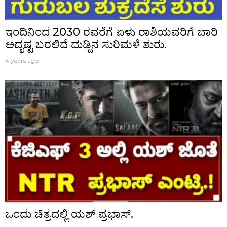
ಇಂದಿನಿಂದ 2030 ರವರೆಗೆ ಏಳು ರಾಶಿಯವರಿಗೆ ಬಾರಿ
ಅದೃಷ್ಟ ಬರಲಿದೆ ದುಡ್ಡಿನ ಸುರಿಮಳೆ ಶುರು.
4 years ago
ಒಂದು ಚಿತ್ರದಲ್ಲಿ ಯಶ್ ಪ್ರಭಾಸ್.