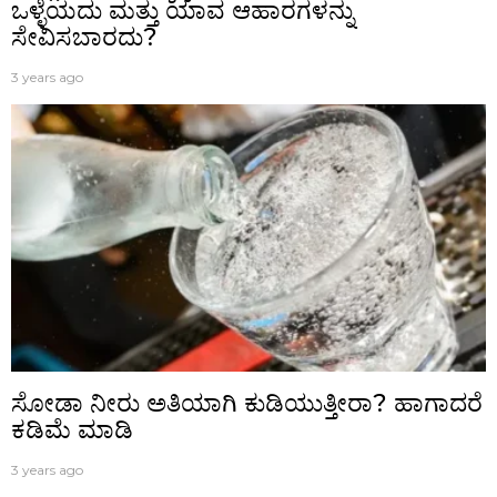
ಒಳ್ಳೆಯದು ಮತ್ತು ಯಾವ ಆಹಾರಗಳನ್ನು
ಸೇವಿಸಬಾರದು?
3 years ago
ಸೋಡಾ ನೀರು ಅತಿಯಾಗಿ ಕುಡಿಯುತ್ತೀರಾ? ಹಾಗಾದರೆ
ಕಡಿಮೆ ಮಾಡಿ
3 years ago