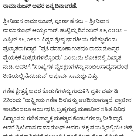
ರಾಮಾನುಜನ್‌ ಅವರ ಜನ್ಮ ದಿನಾಚರಣೆ.
ಶ್ರೀನಿವಾಸ ರಾಮಾನುಜನ್, ಪೂರ್ಣ ಹೆಸರು – ಶ್ರೀನಿವಾಸ
ರಾಮಾನುಜನ್ ಅಯ್ಯಂಗಾರ್. ಹುಟ್ಟಿದ್ದು ಡಿಸೆಂಬರ್ ೨೨, ೧೮೮೭ –
ಏಪ್ರಿಲ್ ೨೬, ೧೯೨೦. ವಿಶ್ವದ ಶ್ರೇಷ್ಠ ಭಾರತೀಯ ಗಣಿತಜ್ಞರೆಂದು
ಪ್ರಖ್ಯಾತರಾಗಿದ್ದಾರೆ. “ಪ್ರತಿ ಧನಪೂರ್ಣಾಂಶವೂ ರಾಮಾನುಜನ್ನರ
ವೈಯಕ್ತಿಕ ಮಿತ್ರರುಗಳಲ್ಲೊಂದು” ಎಂಬುದು ಲೋಕದಲ್ಲಿ ವಿಖ್ಯಾತ
ನುಡಿ. ಅವರಿಗೆ “ಸಂಖ್ಯೆಗಳ ವೈಲಕ್ಷಣಗಳನ್ನು ನಂಬಲಸಾಧ್ಯವಾದಂಥ
ರೀತಿಯಲ್ಲಿ ನೆನಪಿಡುವ” ಅಪೂರ್ವ ಸಾಮರ್ಥ್ಯವಿತ್ತು.
ಗಣಿತ ಕ್ಷೇತ್ರಕ್ಕೆ ಅವರ ಕೊಡುಗೆಗಳನ್ನು ಗುರುತಿಸಿ ಪ್ರತೀ ವರ್ಷ ಡಿ.
22ರಂದು “ರಾಷ್ಟ್ರೀಯ ಗಣಿತ ದಿನ’ವನ್ನು ಆಚರಿಸಲಾಗುತ್ತದೆ. ಪ್ರಾಚೀನ
ಕಾಲದಿಂದಲೂ ಆರ್ಯಭಟ, ಬ್ರಹ್ಮಗುಪ್ತ, ಮಹಾವೀರ ಸಹಿತ ವಿವಿಧ
ವಿದ್ವಾಂಸರು ಗಣಿತ ಶಾಸ್ತ್ರಕ್ಕೆ ಮಹತ್ವದ ಕೊಡುಗೆಗಳನ್ನು ನೀಡಿದ್ದಾರೆ.
ಆದರೆ ಶ್ರೀನಿವಾಸ ರಾಮಾನುಜನ್‌ ಅವರು ಚಿಕ್ಕ ವಯಸ್ಸಿನಲ್ಲಿಯೇ ಚಿಹ್ನೆ