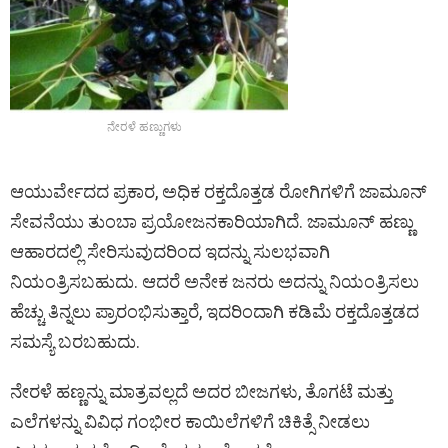
ನೇರಳೆ ಹಣ್ಣುಗಳು
ಆಯುರ್ವೇದದ ಪ್ರಕಾರ, ಅಧಿಕ ರಕ್ತದೊತ್ತಡ ರೋಗಿಗಳಿಗೆ ಜಾಮೂನ್
ಸೇವನೆಯು ತುಂಬಾ ಪ್ರಯೋಜನಕಾರಿಯಾಗಿದೆ. ಜಾಮೂನ್ ಹಣ್ಣು
ಆಹಾರದಲ್ಲಿ ಸೇರಿಸುವುದರಿಂದ ಇದನ್ನು ಸುಲಭವಾಗಿ
ನಿಯಂತ್ರಿಸಬಹುದು. ಆದರೆ ಅನೇಕ ಜನರು ಅದನ್ನು ನಿಯಂತ್ರಿಸಲು
ಹೆಚ್ಚು ತಿನ್ನಲು ಪ್ರಾರಂಭಿಸುತ್ತಾರೆ, ಇದರಿಂದಾಗಿ ಕಡಿಮೆ ರಕ್ತದೊತ್ತಡದ
ಸಮಸ್ಯೆ ಬರಬಹುದು.
ನೇರಳೆ ಹಣ್ಣನ್ನು ಮಾತ್ರವಲ್ಲದೆ ಅದರ ಬೀಜಗಳು, ತೊಗಟೆ ಮತ್ತು
ಎಲೆಗಳನ್ನು ವಿವಿಧ ಗಂಭೀರ ಕಾಯಿಲೆಗಳಿಗೆ ಚಿಕಿತ್ಸೆ ನೀಡಲು