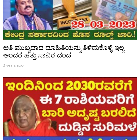
ಅತಿ ಮುಖ್ಯವಾದ ಮಾಹಿತಿಯನ್ನು ತಿಳಿದುಕೊಳ್ಳಿ ಇಲ್ಲ
ಅಂದರೆ ಹತ್ತು ಸಾವಿರ ದಂಡ
3 years ago