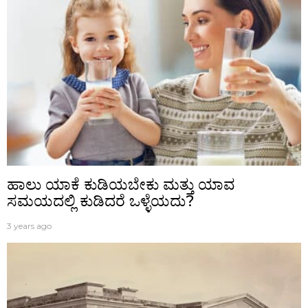
ಹಾಲು ಯಾಕೆ ಕುಡಿಯಬೇಕು ಮತ್ತು ಯಾವ
ಸಮಯದಲ್ಲಿ ಕುಡಿದರೆ ಒಳ್ಳೆಯದು?
3 years ago