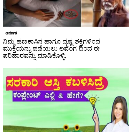
ಅವರ್ಗಿತ
ನಿಮ್ಮ ಹಣಕಾಸಿನ ಹಾಗೂ ದೃಷ್ಟ ಶಕ್ತಿಗಳಿಂದ
ಮುಕ್ತಿಯನ್ನು ಪಡೆಯಲು ಲವಂಗ ದಿಂದ ಈ
ಪರಿಹಾರವನ್ನು ಮಾಡಿಕೊಳ್ಳಿ.