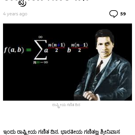
Co
4 years ago
59
ರಾಷ್ಟ್ರೀಯ ಗಣಿತ ದಿನ
ಇಂದು ರಾಷ್ಟ್ರೀಯ ಗಣಿತ ದಿನ. ಭಾರತೀಯ ಗಣಿತಜ್ಞ ಶ್ರೀನಿವಾಸ