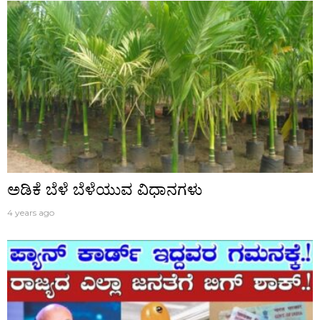
ಅಡಿಕೆ ಬೆಳೆ ಬೆಳೆಯುವ ವಿಧಾನಗಳು
4 years ago