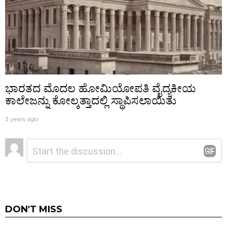
ಭಾರತದ ಮೊದಲ ಹೋಮಿಯೋಪತಿ ವೈದ್ಯಕೀಯ
ಕಾಲೇಜನ್ನು ಕೋಲ್ಕತ್ತಾದಲ್ಲಿ ಸ್ಥಾಪಿಸಲಾಯಿತು
3 years ago
ನಿಮ್ಮದೊಂದು
ಟಿಪ್ಪಣಿ
*
ಉತ್ತರ
DON'T MISS