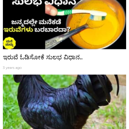
ಇರುವೆ ಓಡಿಸೋಕೆ ಸುಲಭ ವಿಧಾನ..
3 years ago