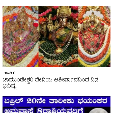
ಅವರ್ಗಿತ
ಚಾಮುಂಡೇಶ್ವರಿ ದೇವಿಯ ಆಶೀರ್ವಾದದಿಂದ ದಿನ
ಭವಿಷ್ಯ