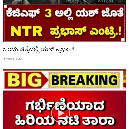
ಒಂದು ಚಿತ್ರದಲ್ಲಿ ಯಶ್ ಪ್ರಭಾಸ್.
4 years ago