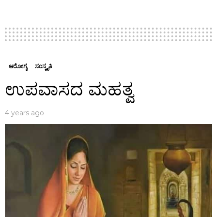
ಆರೋಗ್ಯ
ಸಂಸ್ಕೃತಿ
ಉಪವಾಸದ ಮಹತ್ವ
4 years ago