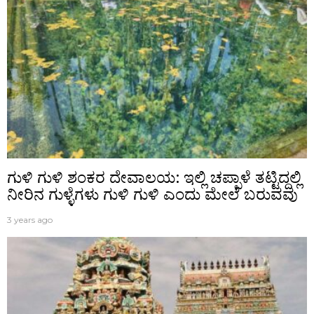
ಗುಳಿ ಗುಳಿ ಶಂಕರ ದೇವಾಲಯ: ಇಲ್ಲಿ ಚಪ್ಪಾಳೆ ತಟ್ಟಿದ್ದಲ್ಲಿ
ನೀರಿನ ಗುಳ್ಳೆಗಳು ಗುಳಿ ಗುಳಿ ಎಂದು ಮೇಲೆ ಬರುವವು
3 years ago