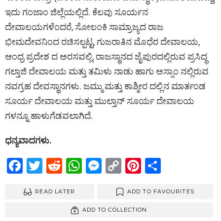
ಇದು ಗಂಜಾಂ ಜಿಲ್ಲೆಯಲ್ಲಿದೆ. ಕೆಲವು ಸೂರ್ಯನ
ದೇವಾಲಯಗಳೆಂದರೆ, ಸೋಲಂಕಿ ಸಾಮ್ರಾಜ್ಯದ ರಾಜ
ಭೀಮದೇವನಿಂದ ರಚಿಸಲ್ಪಟ್ಟ, ಗುಜರಾತಿನ ಮೊಧೆರ ದೇವಾಲಯ,
ಆಂಧ್ರ ಪ್ರದೇಶ ದ ಅರಸವಲ್ಲಿ, ರಾಜಸ್ಥಾನದ ಜೈಪುರದಲ್ಲಿರುವ ಪ್ರಸಿದ್ಧ
ಗಲ್ತಾಜಿ ದೇವಾಲಯ ಮತ್ತು ತಮಿಳು ನಾಡು ಹಾಗು ಅಸ್ಸಾಂ ನಲ್ಲಿರುವ
ನವಗ್ರಹ ದೇವಸ್ಥಾನಗಳು. ಜಮ್ಮು ಮತ್ತು ಕಾಶ್ಮೀರ ದಲ್ಲಿನ ಮಾರ್ತಂಡ
ಸೂರ್ಯ ದೇವಾಲಯ ಮತ್ತು ಮುಲ್ತಾನ್ ಸೂರ್ಯ ದೇವಾಲಯ
ಗಳನ್ನೂ ಹಾಳುಗೆಡವಲಾಗಿದೆ.
ಧನ್ಯವಾದಗಳು.
F
T
R
W
M
C
Pi
S
a
wi
e
h
es
o
nt
h
ce
READ LATER
tt
d
at
se
py
ADD TO FAVOURITES
er
ar
b
er
di
s
n
Li
es
e
ADD TO COLLECTION