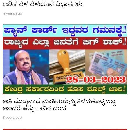
ಅಡಿಕೆ ಬೆಳೆ ಬೆಳೆಯುವ ವಿಧಾನಗಳು
4 years ago
ಅತಿ ಮುಖ್ಯವಾದ ಮಾಹಿತಿಯನ್ನು ತಿಳಿದುಕೊಳ್ಳಿ ಇಲ್ಲ
ಅಂದರೆ ಹತ್ತು ಸಾವಿರ ದಂಡ
3 years ago