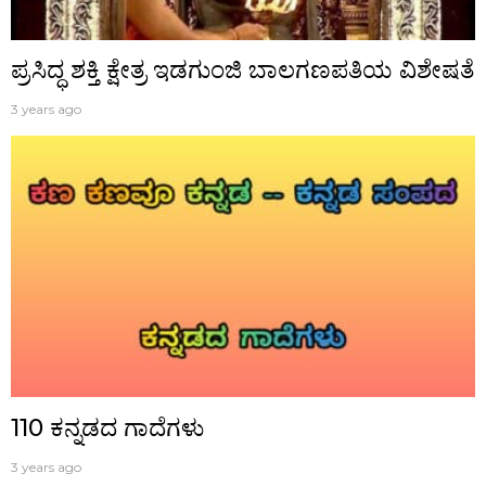
ಪ್ರಸಿದ್ಧ‌ ಶಕ್ತಿ ಕ್ಷೇತ್ರ ಇಡಗುಂಜಿ ಬಾಲಗಣಪತಿಯ ವಿಶೇಷತೆ
3 years ago
110 ಕನ್ನಡದ ಗಾದೆಗಳು
3 years ago