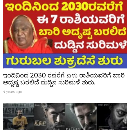
ಇಂದಿನಿಂದ 2030 ರವರೆಗೆ ಏಳು ರಾಶಿಯವರಿಗೆ ಬಾರಿ
ಅದೃಷ್ಟ ಬರಲಿದೆ ದುಡ್ಡಿನ ಸುರಿಮಳೆ ಶುರು.
4 years ago