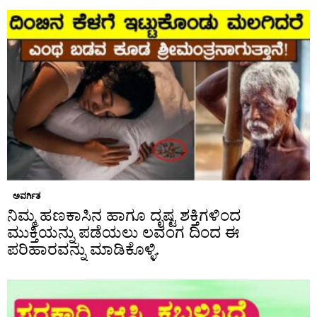
ಅವರ್ಗಿತ
ನಿಮ್ಮ ಹಣಕಾಸಿನ ಹಾಗೂ ದೃಷ್ಟ ಶಕ್ತಿಗಳಿಂದ
ಮುಕ್ತಿಯನ್ನು ಪಡೆಯಲು ಲವಂಗ ದಿಂದ ಈ
ಪರಿಹಾರವನ್ನು ಮಾಡಿಕೊಳ್ಳಿ.