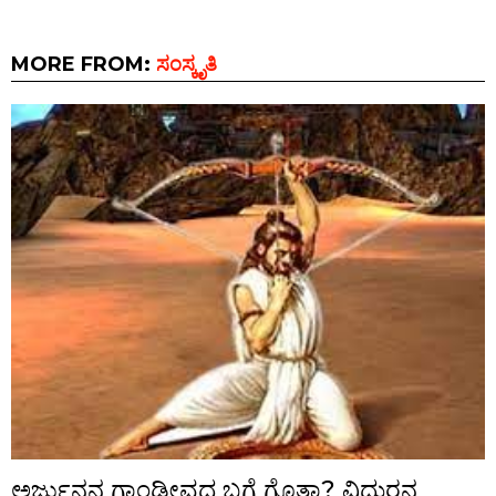
MORE FROM:
ಸಂಸ್ಕೃತಿ
ಅರ್ಜುನನ ಗಾಂಡೀವದ ಬಗ್ಗೆ ಗೊತ್ತಾ? ವಿಧುರನ