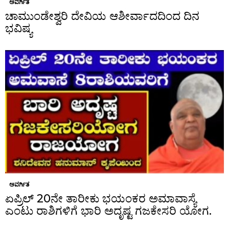
ಅವರ್ಗಿತ
ಚಾಮುಂಡೇಶ್ವರಿ ದೇವಿಯ ಆಶೀರ್ವಾದದಿಂದ ದಿನ
ಭವಿಷ್ಯ
ಅವರ್ಗಿತ
ಏಪ್ರಿಲ್ 20ನೇ ತಾರೀಕು ಭಯಂಕರ ಅಮಾವಾಸ್ಯೆ
ಎಂಟು ರಾಶಿಗಳಿಗೆ ಭಾರಿ ಅದೃಷ್ಟ ಗಜಕೇಸರಿ ಯೋಗ.