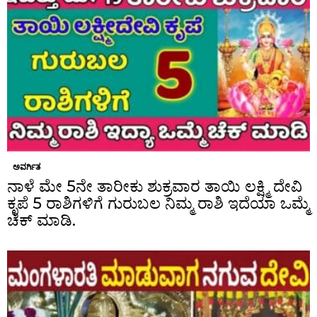
ಅವರ್ಗಿತ
ನಾಳೆ ಮೇ 5ನೇ ತಾರೀಕು ಶುಕ್ರವಾರ ತಾಯಿ ಲಕ್ಷ್ಮಿ ದೇವಿ
ಕೃಪೆ 5 ರಾಶಿಗಳಿಗೆ ಗುರುಬಲ ನಿಮ್ಮ ರಾಶಿ ಇದೆಯಾ ಒಮ್ಮೆ
ಚೆಕ್ ಮಾಡಿ.