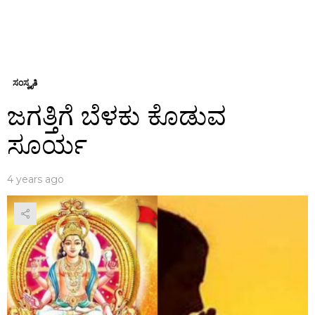
ಸಂಸ್ಕೃತಿ
ಜಗತ್ತಿಗೆ ಬೆಳಕು ಕೊಡುವ
ಸೂರ್ಯ
4 years ago