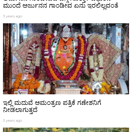
ಮುಂದೆ ಅರ್ಜುನನ ಗಾಂಡೀವ ಏನು ಇರಲಿಲ್ಲವಂತೆ
3 years ago
ಇಲ್ಲಿ ಮದುವೆ ಆಮಂತ್ರಣ ಪತ್ರಿಕೆ ಗಣೇಶನಿಗೆ
ನೀಡಲಾಗುತ್ತದೆ
3 years ago