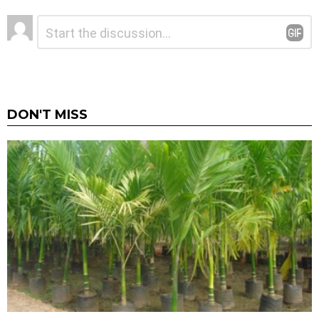
ನಿಮ್ಮದೊಂದು
ಟಿಪ್ಪಣಿ
*
ಉತ್ತರ
DON'T MISS