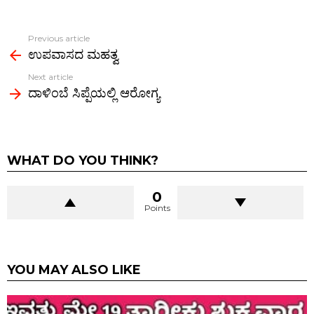
o
t
A
g
n
t
o
p
er
k
Previous article
See
k
p
ಉಪವಾಸದ ಮಹತ್ವ
more
Next article
ದಾಳಿಂಬೆ ಸಿಪ್ಪೆಯಲ್ಲಿ ಆರೋಗ್ಯ
WHAT DO YOU THINK?
0
Points
YOU MAY ALSO LIKE