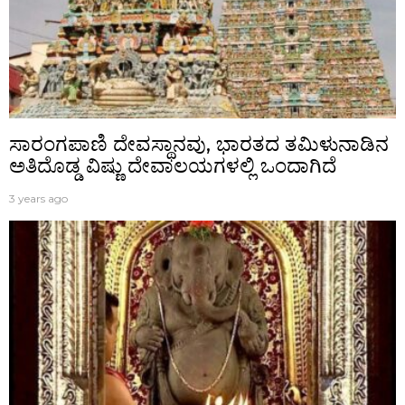
ಸಾರಂಗಪಾಣಿ ದೇವಸ್ಥಾನವು, ಭಾರತದ ತಮಿಳುನಾಡಿನ
ಅತಿದೊಡ್ಡ ವಿಷ್ಣು ದೇವಾಲಯಗಳಲ್ಲಿ ಒಂದಾಗಿದೆ
3 years ago