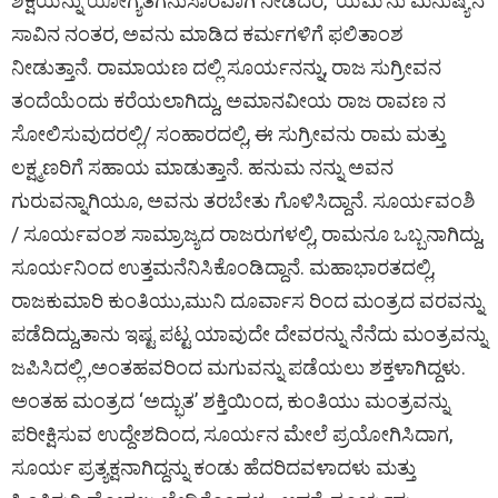
ಶಿಕ್ಷೆಯನ್ನು ಯೋಗ್ಯತೆಗನುಸಾರವಾಗಿ ನೀಡಿದರೆ, ‘ಯಮ’ನು ಮನುಷ್ಯನ
ಸಾವಿನ ನಂತರ, ಅವನು ಮಾಡಿದ ಕರ್ಮಗಳಿಗೆ ಫಲಿತಾಂಶ
ನೀಡುತ್ತಾನೆ. ರಾಮಾಯಣ ದಲ್ಲಿ ಸೂರ್ಯನನ್ನು, ರಾಜ ಸುಗ್ರೀವನ
ತಂದೆಯೆಂದು ಕರೆಯಲಾಗಿದ್ದು, ಅಮಾನವೀಯ ರಾಜ ರಾವಣ ನ
ಸೋಲಿಸುವುದರಲ್ಲಿ/ ಸಂಹಾರದಲ್ಲಿ, ಈ ಸುಗ್ರೀವನು ರಾಮ ಮತ್ತು
ಲಕ್ಷ್ಮಣರಿಗೆ ಸಹಾಯ ಮಾಡುತ್ತಾನೆ. ಹನುಮ ನನ್ನು ಅವನ
ಗುರುವನ್ನಾಗಿಯೂ, ಅವನು ತರಬೇತು ಗೊಳಿಸಿದ್ದಾನೆ. ಸೂರ್ಯವಂಶಿ
/ ಸೂರ್ಯವಂಶ ಸಾಮ್ರಾಜ್ಯದ ರಾಜರುಗಳಲ್ಲಿ, ರಾಮನೂ ಒಬ್ಬನಾಗಿದ್ದು,
ಸೂರ್ಯನಿಂದ ಉತ್ತಮನೆನಿಸಿಕೊಂಡಿದ್ದಾನೆ. ಮಹಾಭಾರತದಲ್ಲಿ,
ರಾಜಕುಮಾರಿ ಕುಂತಿಯು,ಮುನಿ ದೂರ್ವಾಸ ರಿಂದ ಮಂತ್ರದ ವರವನ್ನು
ಪಡೆದಿದ್ದು,ತಾನು ಇಷ್ಟ ಪಟ್ಟ ಯಾವುದೇ ದೇವರನ್ನು ನೆನೆದು ಮಂತ್ರವನ್ನು
ಜಪಿಸಿದಲ್ಲಿ ,ಅಂತಹವರಿಂದ ಮಗುವನ್ನು ಪಡೆಯಲು ಶಕ್ತಳಾಗಿದ್ದಳು.
ಅಂತಹ ಮಂತ್ರದ ‘ಅದ್ಭುತ’ ಶಕ್ತಿಯಿಂದ, ಕುಂತಿಯು ಮಂತ್ರವನ್ನು
ಪರೀಕ್ಷಿಸುವ ಉದ್ದೇಶದಿಂದ, ಸೂರ್ಯನ ಮೇಲೆ ಪ್ರಯೋಗಿಸಿದಾಗ,
ಸೂರ್ಯ ಪ್ರತ್ಯಕ್ಷನಾಗಿದ್ದನ್ನು ಕಂಡು ಹೆದರಿದವಳಾದಳು ಮತ್ತು