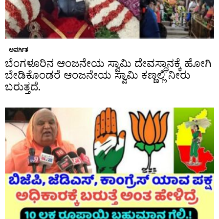
ಅವರ್ಗಿತ
ಬೆಂಗಳೂರಿನ ಆಂಜನೇಯ ಸ್ವಾಮಿ ದೇವಸ್ಥಾನಕ್ಕೆ ಹೋಗಿ
ಬೇಡಿಕೊಂಡರೆ ಆಂಜನೇಯ ಸ್ವಾಮಿ ಕಣ್ಣಲ್ಲಿ ನೀರು
ಬರುತ್ತದೆ.