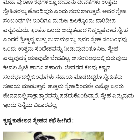
ಮಹಾ ಪುರಾಣ ಕಥೆಗಳಲ್ಲೂ ದೇವಾನು ದೇವತೆಗಳು ಉತ್ತಮ
ce
tt
d
at
se
py
er
ar
ಸ್ನೇಹಿತರನ್ನು ಹೊಂದಿದ್ದರು ಎಂದು ನಂಬಲಾಗುತ್ತದೆ. ಅವರ ಸ್ನೇಹ
b
er
di
s
n
Li
es
e
ಸಂಬಂಧಗಳೇ ಇಂದಿಗೂ ಮನುಜ ಕುಲಕ್ಕೊಂದು ದಾರಿದೀಪ
o
t
A
g
n
t
ಎನ್ನಬಹುದು. ಇಂತಹ ಒಂದು ಅದ್ಭುತವಾದ ನಿಷ್ಕಲ್ಮಷವಾದ ಸ್ನೇಹ
o
p
er
k
ಎಂದರೆ ಶ್ರೀಕೃಷ್ಣ ಮತ್ತು ಸುದಾಮನದ್ದು. ಇವರ ಸ್ನೇಹ ಸಂಬಂಧವು
k
p
ಒಂದು ಉತ್ತಮ ಸಂದೇಶವನ್ನು ನೀಡುವುದಂತೂ ನಿಜ. ಸ್ನೇಹ
ಎನ್ನುವುದಕ್ಕೆ ಯಾವುದೇ ಬೇಧವಿಲ್ಲ. ಆ ಸಂಬಂಧದಲ್ಲಿ ಬರುವುದು
ಕೇವಲ ಪ್ರೀತಿ ಹಾಗೂ ಸಹಾಯ. ಜೀವನದ ಕೆಲವು ಕಷ್ಟದ
ಸಂದರ್ಭದಲ್ಲಿ ಬಂಧುಗಳು ಸಹಾಯ ಮಾಡದಿದ್ದರೂ ಸ್ನೇಹಿತರು
ಸಹಾಯ ಮಾಡುತ್ತಾರೆ. ಉತ್ತಮ ಸ್ನೇಹದಿಂದಲೇ ಎಷ್ಟೋ ಜನರು
ಜೀವನದಲ್ಲಿ ಸಾಕ್ಷಾತ್ಕಾರವನ್ನು ಪಡೆದುಕೊಂಡಿದ್ದಾರೆ. ಸ್ನೇಹ ಎನ್ನುವುದು
ಇಂದು ನಿನ್ನೆಯ ವಿಚಾರವಲ್ಲ.
ಕೃಷ್ಣ ಕುಚೇಲನ ಸ್ನೇಹದ ಕಥೆ ಹೀಗಿದೆ :