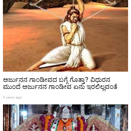
ಅರ್ಜುನನ ಗಾಂಡೀವದ ಬಗ್ಗೆ ಗೊತ್ತಾ? ವಿಧುರನ
ಮುಂದೆ ಅರ್ಜುನನ ಗಾಂಡೀವ ಏನು ಇರಲಿಲ್ಲವಂತೆ
3 years ago