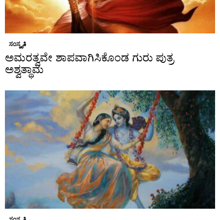
ಸಂಸ್ಕೃತಿ
ಅಮರತ್ವವೇ ಶಾಪವಾಗಿಸಿಕೊಂಡ ಗುರು ಪುತ್ರ
ಅಶ್ವತ್ಥಾಮ
ಸಂಸ್ಕೃತಿ