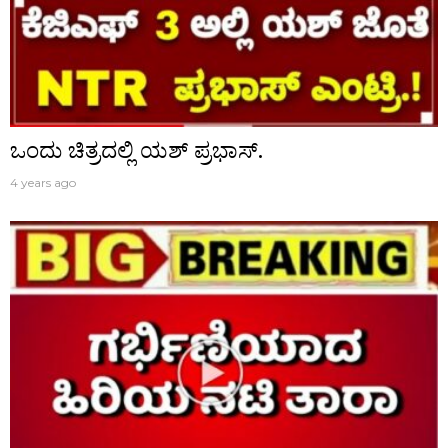
ಒಂದು ಚಿತ್ರದಲ್ಲಿ ಯಶ್ ಪ್ರಭಾಸ್.
4 years ago