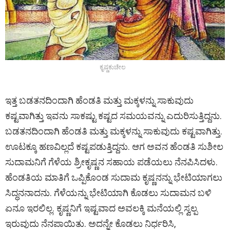
ಕೃಷ್ಣಕುಚೇಲ
ಇತ್ತ ಬಡತನದಿಂದಾಗಿ ಹೆಂಡತಿ ಮತ್ತು ಮಕ್ಕಳನ್ನು ಸಾಕುವುದು
ಕಷ್ಟವಾಗಿತ್ತು ಇವನು ಸಾಕಷ್ಟು ಕಷ್ಟದ ಸಮಯವನ್ನು ಎದುರಿಸುತ್ತಿದ್ದನು.
ಬಡತನದಿಂದಾಗಿ ಹೆಂಡತಿ ಮತ್ತು ಮಕ್ಕಳನ್ನು ಸಾಕುವುದು ಕಷ್ಟವಾಗಿತ್ತು.
ಊಟಕ್ಕೂ ಹಣವಿಲ್ಲದೆ ಕಷ್ಟಪಡುತ್ತಿದ್ದನು. ಆಗ ಅವನ ಹೆಂಡತಿ ಸುಶೀಲ
ಸುದಾಮನಿಗೆ ಗೆಳೆಯ ಶ್ರೀಕೃಷ್ಣನ ಸಹಾಯ ಪಡೆಯಲು ನೆನಪಿಸಿದಳು.
ಹೆಂಡತಿಯ ಮಾತಿಗೆ ಒಪ್ಪಿಕೊಂಡ ಸುದಾಮ ಕೃಷ್ಣನನ್ನು ಭೇಟಿಯಾಗಲು
ಸಿದ್ಧನನಾದನು. ಗೆಳೆಯನ್ನು ಭೇಟಿಯಾಗಿ ಕೊಡಲು ಸುದಾಮನ ಬಳಿ
ಏನೂ ಇರಲಿಲ್ಲ. ಕೃಷ್ಣನಿಗೆ ಇಷ್ಟವಾದ ಅವಲಕ್ಕಿ ಮನೆಯಲ್ಲಿ ಸ್ವಲ್ಪ
ಇರುವುದು ನೆನಪಾಯಿತು. ಅದನ್ನೇ ಕೊಡಲು ನಿರ್ಧರಿಸಿ,