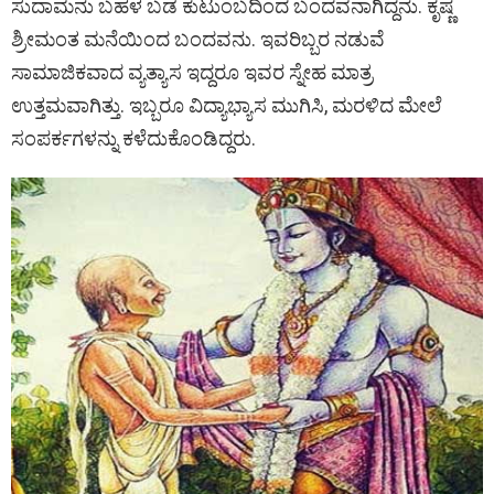
ಸುದಾಮನು ಬಹಳ ಬಡ ಕುಟುಂಬದಿಂದ ಬಂದವನಾಗಿದ್ದನು. ಕೃಷ್ಣ
ಶ್ರೀಮಂತ ಮನೆಯಿಂದ ಬಂದವನು. ಇವರಿಬ್ಬರ ನಡುವೆ
ಸಾಮಾಜಿಕವಾದ ವ್ಯತ್ಯಾಸ ಇದ್ದರೂ ಇವರ ಸ್ನೇಹ ಮಾತ್ರ
ಉತ್ತಮವಾಗಿತ್ತು. ಇಬ್ಬರೂ ವಿದ್ಯಾಭ್ಯಾಸ ಮುಗಿಸಿ, ಮರಳಿದ ಮೇಲೆ
ಸಂಪರ್ಕಗಳನ್ನು ಕಳೆದುಕೊಂಡಿದ್ದರು.