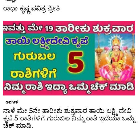
ರಾಧಾ ಕೃಷ್ಣ ಪವಿತ್ರ ಪ್ರೀತಿ
ಅವರ್ಗಿತ
ನಾಳೆ ಮೇ 5ನೇ ತಾರೀಕು ಶುಕ್ರವಾರ ತಾಯಿ ಲಕ್ಷ್ಮಿ ದೇವಿ
ಕೃಪೆ 5 ರಾಶಿಗಳಿಗೆ ಗುರುಬಲ ನಿಮ್ಮ ರಾಶಿ ಇದೆಯಾ ಒಮ್ಮೆ
ಚೆಕ್ ಮಾಡಿ.