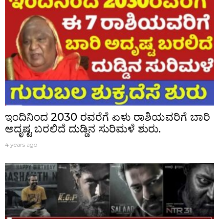
ಇಂದಿನಿಂದ 2030 ರವರೆಗೆ ಏಳು ರಾಶಿಯವರಿಗೆ ಬಾರಿ
ಅದೃಷ್ಟ ಬರಲಿದೆ ದುಡ್ಡಿನ ಸುರಿಮಳೆ ಶುರು.
4 years ago