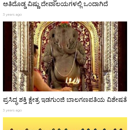
ಅತಿದೊಡ್ಡ ವಿಷ್ಣು ದೇವಾಲಯಗಳಲ್ಲಿ ಒಂದಾಗಿದೆ
3 years ago
ಪ್ರಸಿದ್ಧ‌ ಶಕ್ತಿ ಕ್ಷೇತ್ರ ಇಡಗುಂಜಿ ಬಾಲಗಣಪತಿಯ ವಿಶೇಷತೆ
3 years ago