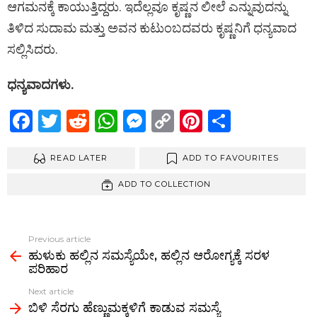
ಆಗಮನಕ್ಕೆ ಕಾಯುತ್ತಿದ್ದರು. ಇದೆಲ್ಲವೂ ಕೃಷ್ಣನ ಲೀಲೆ ಎನ್ನುವುದನ್ನು
ತಿಳಿದ ಸುದಾಮ ಮತ್ತು ಅವನ ಕುಟುಂಬದವರು ಕೃಷ್ಣನಿಗೆ ಧನ್ಯವಾದ
ಸಲ್ಲಿಸಿದರು.
ಧನ್ಯವಾದಗಳು.
F
T
R
W
M
C
Pi
S
a
wi
e
h
es
o
nt
h
ce
READ LATER
tt
d
at
se
py
ADD TO FAVOURITES
er
ar
b
er
di
s
n
Li
es
e
ADD TO COLLECTION
o
t
A
g
n
t
o
p
er
k
Previous article
See
k
p
ಹುಳುಕು ಹಲ್ಲಿನ ಸಮಸ್ಯೆಯೇ, ಹಲ್ಲಿನ ಆರೋಗ್ಯಕ್ಕೆ ಸರಳ
more
ಪರಿಹಾರ
Next article
ಬಿಳಿ ಸೆರಗು ಹೆಣ್ಣುಮಕ್ಕಳಿಗೆ ಕಾಡುವ ಸಮಸ್ಯೆ