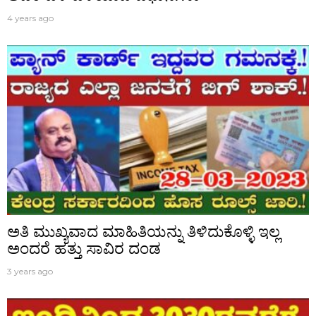
4 years ago
ಅತಿ ಮುಖ್ಯವಾದ ಮಾಹಿತಿಯನ್ನು ತಿಳಿದುಕೊಳ್ಳಿ ಇಲ್ಲ
ಅಂದರೆ ಹತ್ತು ಸಾವಿರ ದಂಡ
3 years ago