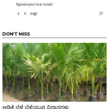
Удачи и роста в топах!
ಉತ್ತರ
DON'T MISS
ಅಡಿಕೆ ಬೆಳೆ ಬೆಳೆಯುವ ವಿಧಾನಗಳು