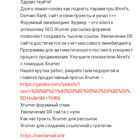
Здравствуйте!
Долго ломал голову как поднять параметры Ahrefs,
Domain Rank, сайт и свои проекты и узнал >>>
Форумный линкбилдинг Хрумер – это ключ к
успешному SEO. Xrumer рассылка форумов
позволяет создавать тысячи ссылок. Увеличение DR
сайта достигается за счёт массового линкбилдинга.
Программы для автоматического постинга ускоряют
процесс продвижения. Улучшите показатели Ahrefs
с помощью Xrumer.
Нашел крутых ребят, разработали недорогой и
главное продуктивный прогон Xrumer –
https://yandex.com/search/?
text=%D0%BF%D1%80%D0%BE%D0%B3%D0%BE%D0%
BD+bullet&lr=10466
Xrumer форумный спам
Увеличение DR сайта с нуля
Как настроить Xrumer для рассылок
Xrumer для создания ссылочной стратегии
https://santamail.site