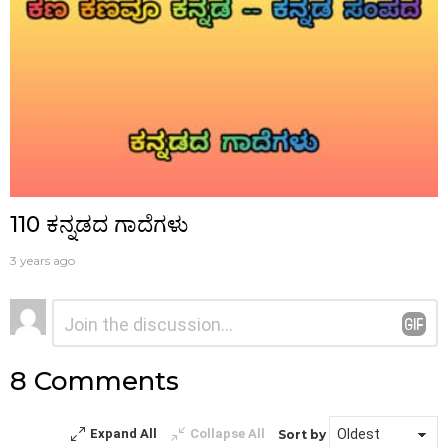
110 ಕನ್ನಡದ ಗಾದೆಗಳು
3 years ago
ನಿಮ್ಮದೊಂದು
ಟಿಪ್ಪಣಿ
*
ಉತ್ತರ
8 Comments
Expand All
Collapse All
Sort by