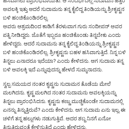
ಹಸಿವಾಗಲು ಪ್ರಾರಂಭವಾಯಿತು. ಆ ಸಂದರ್ಭದಲ್ಲಿ ಸುದಾಮನ ಹತ್ತಿರ
ಅವಲಕ್ಕಿ ಇತ್ತು ಆದರೆ ಸುದಾಮನು ತನ್ನ ಕೈಲಿದ್ದ ತಿಂಡಿಯನ್ನು ಶ್ರೀಕೃಷ್ಣನ
ಬಳಿ ಹಂಚಿಕೊಂಡಿರಲಿಲ್ಲ.
ಅವರು ಆಶ್ರಮದಿಂದ ಕಾಡಿಗೆ ತೆರಳುವಾಗ ಗುರು ಸಂದೀಪನ್ ಅವರ
ಪತ್ನಿ ನೀಡಿದ್ದರು. ಜೊತೆಗೆ ಇಬ್ಬರೂ ಹಂಚಿಕೊಂಡು ತಿನ್ನಬೇಕು ಎಂದು
ಹೇಳಿದ್ದರು. ಆದರೆ ಸುದಾಮನು ತನ್ನ ಕೈಲಿದ್ದ ತಿಂಡಿಯನ್ನು ಶ್ರೀಕೃಷ್ಣನ
ಬಳಿ ಹಂಚಿಕೊಂಡಿರಲಿಲ್ಲ. ಶ್ರೀಕೃಷ್ಣನು ಬಹಳ ಹಸಿವಾಗುತ್ತಿದೆ. ನಿನ್ನ ಬಳಿ
ತಿನ್ನಲು ಏನಾದರೂ ಇದೆಯಾ? ಎಂದು ಕೇಳಿದನು. ಆಗ ಸುದಾಮ ತನ್ನ
ಬಳಿ ಅವಲಕ್ಕಿ ಇದೆ ಎನ್ನುವುದನ್ನು ಹೇಳದೆ ಸುಮ್ಮನಾದನು.
ಸ್ವಲ್ಪ ಸಮಯದ ನಂತರ ಕೃಷ್ಣನು ಸುದಾಮನ ತೊಡೆಯ ಮೇಲೆ
ಮಲಗಿದನು. ಕೃಷ್ಣ ಮಲಗಿದ ನಂತರ ಸುದಾಮನು ಅವಲಕ್ಕಿಯನ್ನು
ತಿನ್ನಲು ಪ್ರಾರಂಭಿಸಿದನು. ಕೃಷ್ಣನು ಕಣ್ಣು ಮುಚ್ಚಿಕೊಂಡೇ ಸುದಾಮನಲ್ಲಿ
ಏನನ್ನು ತಿನ್ನುತ್ತಿರುವೆ? ಎಂದು ಕೇಳಿದನು. ಆಗ ಸುದಾಮ ಏನು ಇಲ್ಲ, ಈ
ಚಳಿಗೆ ತನ್ನ ಹಲ್ಲುಗಳು ನಡುಗುತ್ತಿವೆ. ಅದರ ಶಬ್ದ ನಿನಗೆ ಏನೋ
ತಿನ್ನುತ್ತಿರುವಂತೆ ಕೇಳಿಸುತ್ತಿದೆ ಎಂದು ಹೇಳಿದನು.