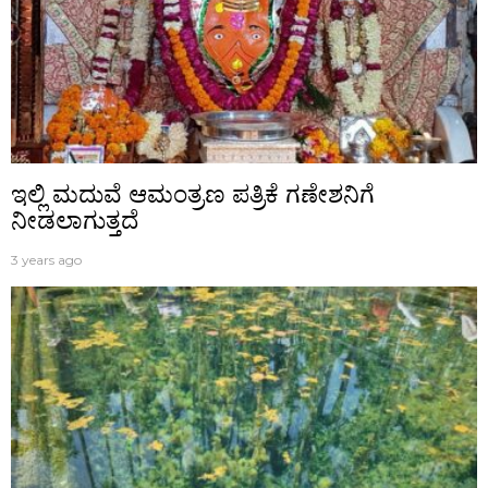
ಇಲ್ಲಿ ಮದುವೆ ಆಮಂತ್ರಣ ಪತ್ರಿಕೆ ಗಣೇಶನಿಗೆ
ನೀಡಲಾಗುತ್ತದೆ
3 years ago