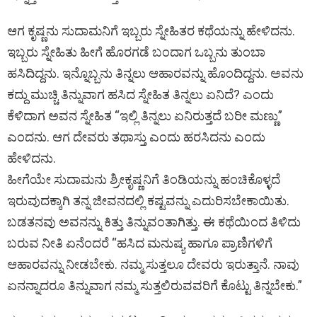
ಆಗ ಕೃಷ್ಣನು ಸುದಾಮನಿಗೆ ಇಬ್ಬರು ಸ್ನೇಹಿತರ ಕಥೆಯನ್ನು ಹೇಳಿದನು.
ಇಬ್ಬರು ಸ್ನೇಹಿತು ಹೀಗೆ ಹೊರಗಡೆ ಬಂದಾಗ ಒಬ್ಬನು ತುಂಬಾ
ಹಸಿದಿದ್ದನು. ಇನ್ನೊಬ್ಬನು ತಿನ್ನಲು ಆಹಾರವನ್ನು ಹೊಂದಿದ್ದನು. ಅವನು
ಕದ್ದು ಮುಚ್ಚಿ ತಿನ್ನುವಾಗ ಹಸಿದ ಸ್ನೇಹಿತ ತಿನ್ನಲು ಏನಿದೆ? ಎಂದು
ಕೆಳಿದಾಗ ಅವನ ಸ್ನೇಹಿತ “ಇಲ್ಲಿ ತಿನ್ನಲು ಏನಿರುತ್ತದೆ ಬರೀ ಮಣ್ಣು”
ಎಂದನು. ಆಗ ದೇವರು ತಥಾಸ್ತು ಎಂದು ಹರಸಿದನು ಎಂದು
ಹೇಳಿದನು.
ಹೀಗೆಯೇ ಸುದಾಮನು ಶ್ರೀಕೃಷ್ಣನಿಗೆ ತಿಂಡಿಯನ್ನು ಹಂಚಿಕೊಳ್ಳದೆ
ಇರುವುದಕ್ಕಾಗಿ ತನ್ನ ಜೀವನದಲ್ಲಿ ಕಷ್ಟವನ್ನು ಎದುರಿಸಬೇಕಾಯಿತು.
ಬಡತನವು ಅವನನ್ನು ಕಿತ್ತು ತಿನ್ನುವಂತಾಗಿತ್ತು. ಈ ಕಥೆಯಿಂದ ತಿಳಿದು
ಬರುವ ನೀತಿ ಏನೆಂದರೆ “ಹಸಿದ ಮನುಷ್ಯ ಹಾಗೂ ಪ್ರಾಣಿಗಳಿಗೆ
ಆಹಾರವನ್ನು ನೀಡಬೇಕು. ನಮ್ಮ ಸುತ್ತಲೂ ದೇವರು ಇರುತ್ತಾನೆ. ನಾವು
ಏನನ್ನಾದರೂ ತಿನ್ನುವಾಗ ನಮ್ಮ ಸುತ್ತಲಿರುವವರಿಗೆ ಕೊಟ್ಟು ತಿನ್ನಬೇಕು.”