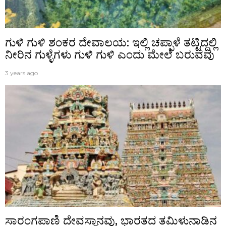
ಗುಳಿ ಗುಳಿ ಶಂಕರ ದೇವಾಲಯ: ಇಲ್ಲಿ ಚಪ್ಪಾಳೆ ತಟ್ಟಿದ್ದಲ್ಲಿ
ನೀರಿನ ಗುಳ್ಳೆಗಳು ಗುಳಿ ಗುಳಿ ಎಂದು ಮೇಲೆ ಬರುವವು
3 years ago
ಸಾರಂಗಪಾಣಿ ದೇವಸ್ಥಾನವು, ಭಾರತದ ತಮಿಳುನಾಡಿನ