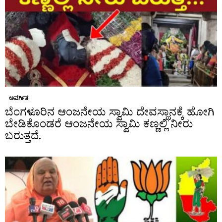
ಅವರ್ಗಿತ
ಬೆಂಗಳೂರಿನ ಆಂಜನೇಯ ಸ್ವಾಮಿ ದೇವಸ್ಥಾನಕ್ಕೆ ಹೋಗಿ
ಬೇಡಿಕೊಂಡರೆ ಆಂಜನೇಯ ಸ್ವಾಮಿ ಕಣ್ಣಲ್ಲಿ ನೀರು
ಬರುತ್ತದೆ.