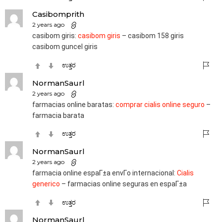
Casibomprith
2 years ago
casibom giris:
casibom giris
– casibom 158 giris
casibom guncel giris
ಉತ್ತರ
NormanSaurl
2 years ago
farmacias online baratas:
comprar cialis online seguro
–
farmacia barata
ಉತ್ತರ
NormanSaurl
2 years ago
farmacia online espaГ±a envГ­o internacional:
Cialis
generico
– farmacias online seguras en espaГ±a
ಉತ್ತರ
NormanSaurl