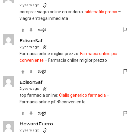
2 years ago
comprar viagra online en andorra:
sildenafilo precio
–
viagra entrega inmediata
ಉತ್ತರ
EdisonSaf
2 years ago
Farmacia online miglior prezzo:
Farmacia online piu
conveniente
– Farmacia online miglior prezzo
ಉತ್ತರ
EdisonSaf
2 years ago
top farmacia online:
Cialis generico farmacia
–
Farmacia online piГ№ conveniente
ಉತ್ತರ
HowardFuero
2 years ago