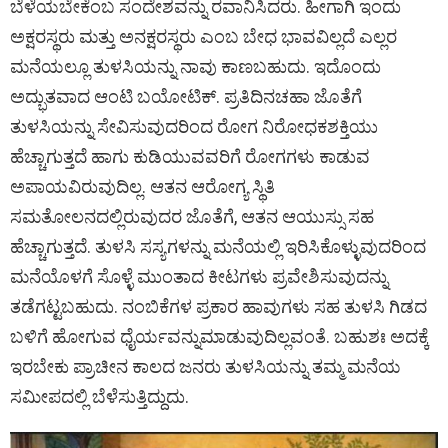
ಬೆಳೆಯಬೇಕೆಂಬ ಸಂದೇಶವನ್ನು ರವಾನಿಸಿದರು. ಹೀಗಾಗಿ ಇಂದು
ಅಕ್ಷರಸ್ಥರು ಮತ್ತು ಅನಕ್ಷರಸ್ಥರು ಎಂಬ ಬೇಧ ಭಾವವಿಲ್ಲದೆ ಎಲ್ಲರ
ಮನೆಯಲ್ಲೂ ತುಳಸಿಯನ್ನು ನಾವು ಕಾಣಬಹುದು. ಇದೊಂದು
ಅದ್ಭುತವಾದ ಆಂಟಿ ಬಯೋಟಿಕ್. ಪ್ರತಿದಿನಚಹಾ ಜೊತೆಗೆ
ತುಳಸಿಯನ್ನು ಸೇವಿಸುವುದರಿಂದ ರೋಗ ನಿರೋಧಕಶಕ್ತಿಯು
ಹೆಚ್ಚಾಗುತ್ತದೆ ಹಾಗು ಕುಡಿಯುವವರಿಗೆ ರೋಗಗಳು ಕಾಡುವ
ಅಪಾಯವಿರುವುದಿಲ್ಲ. ಆತನ ಆರೋಗ್ಯ ಸ್ಥಿತಿ
ಸಮತೋಲನದಲ್ಲಿರುವುದರ ಜೊತೆಗೆ, ಆತನ ಆಯುಸ್ಸು ಸಹ
ಹೆಚ್ಚಾಗುತ್ತದೆ. ತುಳಸಿ ಸಸ್ಯಗಳನ್ನು ಮನೆಯಲ್ಲಿ ಇರಿಸಿಕೊಳ್ಳುವುದರಿಂದ
ಮನೆಯೊಳಗೆ ಸೊಳ್ಳೆ ಮುಂತಾದ ಕೀಟಗಳು ಪ್ರವೇಶಿಸುವುದನ್ನು
ತಡೆಗಟ್ಟಬಹುದು. ನಂಬಿಕೆಗಳ ಪ್ರಕಾರ ಹಾವುಗಳು ಸಹ ತುಳಸಿ ಗಿಡದ
ಬಳಿಗೆ ಹೋಗುವ ಧೈರ್ಯವನ್ನುಮಾಡುವುದಿಲ್ಲವಂತೆ. ಬಹುಶಃ ಅದಕ್ಕೆ
ಇರಬೇಕು ಪ್ರಾಚೀನ ಕಾಲದ ಜನರು ತುಳಸಿಯನ್ನು ತಮ್ಮ ಮನೆಯ
ಸಮೀಪದಲ್ಲಿ ಬೆಳೆಸುತ್ತಿದ್ದುದು.