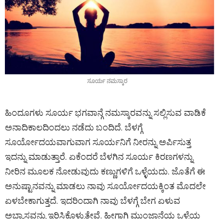
ಸೂರ್ಯ ನಮಸ್ಕಾರ
ಹಿಂದೂಗಳು ಸೂರ್ಯ ಭಗವಾನ್ಗೆ ನಮಸ್ಕಾರವನ್ನು ಸಲ್ಲಿಸುವ ವಾಡಿಕೆ
ಅನಾದಿಕಾಲದಿಂದಲು ನಡೆದು ಬಂದಿದೆ. ಬೆಳಗ್ಗೆ
ಸೂರ್ಯೋದಯವಾಗುವಾಗ ಸೂರ್ಯನಿಗೆ ನೀರನ್ನು ಅರ್ಪಿಸುತ್ತ
ಇದನ್ನು ಮಾಡುತ್ತಾರೆ. ಏಕೆಂದರೆ ಬೆಳಗಿನ ಸೂರ್ಯ ಕಿರಣಗಳನ್ನು
ನೀರಿನ ಮೂಲಕ ನೋಡುವುದು ಕಣ್ಣುಗಳಿಗೆ ಒಳ್ಳೆಯದು. ಜೊತೆಗೆ ಈ
ಅನುಷ್ಟಾನವನ್ನು ಮಾಡಲು ನಾವು ಸೂರ್ಯೋದಯಕ್ಕಿಂತ ಮೊದಲೇ
ಏಳಬೇಕಾಗುತ್ತದೆ. ಇದರಿಂದಾಗಿ ನಾವು ಬೆಳಗ್ಗೆ ಬೇಗ ಏಳುವ
ಅಭ್ಯಾಸವನ್ನು ಇರಿಸಿಕೊಳ್ಳುತ್ತೇವೆ. ಹೀಗಾಗಿ ಮುಂಜಾನೆಯ ಒಳ್ಳೆಯ