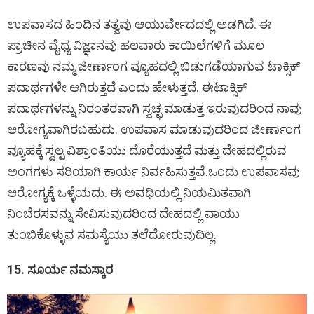
ಉಪವಾಸದ ಹಿಂದಿನ ತತ್ವವು ಆಯುರ್ವೇದದಲ್ಲಿ ಅಡಗಿದೆ. ಈ
ಪ್ರಾಚೀನ ವೈಧ್ಯ ವಿಜ್ಞಾನವು ಹಲವಾರು ಕಾಯಿಲೆಗಳಿಗೆ ಮೂಲ
ಕಾರಣವು ನಮ್ಮ ಜೀರ್ಣಾಂಗ ವ್ಯೂಹದಲ್ಲಿ ಬಿಡುಗಡೆಯಾಗುವ ಟಾಕ್ಸಿಕ್
ಪದಾರ್ಥಗಳೇ ಆಗಿರುತ್ತದೆ ಎಂದು ಹೇಳುತ್ತದೆ. ಈಟಾಕ್ಸಿಕ್
ಪದಾರ್ಥಗಳನ್ನು ನಿರಂತರವಾಗಿ ಸ್ವಚ್ಛ ಮಾಡುತ್ತ ಇರುವುದರಿಂದ ನಾವು
ಆರೋಗ್ಯವಾಗಿರಬಹುದು. ಉಪವಾಸ ಮಾಡುವುದರಿಂದ ಜೀರ್ಣಾಂಗ
ವ್ಯೂಹಕ್ಕೆ ಸ್ವಲ್ಪ ವಿಶ್ರಾಂತಿಯು ದೊರೆಯುತ್ತದೆ ಮತ್ತು ದೇಹದಲ್ಲಿರುವ
ಅಂಗಗಳು ಸರಿಯಾಗಿ ಕಾರ್ಯ ನಿರ್ವಹಿಸುತ್ತವೆ.ಒಂದು ಉಪವಾಸವು
ಆರೋಗ್ಯಕ್ಕೆ ಒಳ್ಳೆಯದು. ಈ ಅವಧಿಯಲ್ಲಿ ನಿಯಮಿತವಾಗಿ
ನಿಂಬೆರಸವನ್ನು ಸೇವಿಸುವುದರಿಂದ ದೇಹದಲ್ಲಿ ವಾಯು
ತುಂಬಿಕೊಳ್ಳುವ ಸಮಸ್ಯೆಯು ತಲೆದೋರುವುದಿಲ್ಲ.
15. ಸೂರ್ಯ ನಮಸ್ಕಾರ