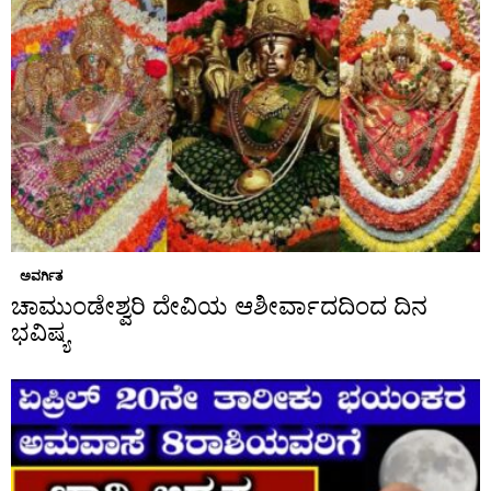
ಅವರ್ಗಿತ
ಚಾಮುಂಡೇಶ್ವರಿ ದೇವಿಯ ಆಶೀರ್ವಾದದಿಂದ ದಿನ
ಭವಿಷ್ಯ