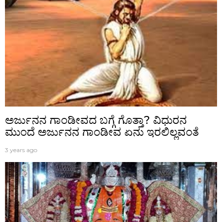
ಅರ್ಜುನನ ಗಾಂಡೀವದ ಬಗ್ಗೆ ಗೊತ್ತಾ? ವಿಧುರನ
ಮುಂದೆ ಅರ್ಜುನನ ಗಾಂಡೀವ ಏನು ಇರಲಿಲ್ಲವಂತೆ
3 years ago