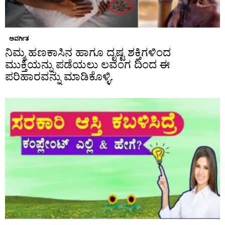
ಅವರ್ಗಿತ
ನಿಮ್ಮ ಹಣಕಾಸಿನ ಹಾಗೂ ದೃಷ್ಟ ಶಕ್ತಿಗಳಿಂದ
ಮುಕ್ತಿಯನ್ನು ಪಡೆಯಲು ಲವಂಗ ದಿಂದ ಈ
ಪರಿಹಾರವನ್ನು ಮಾಡಿಕೊಳ್ಳಿ.