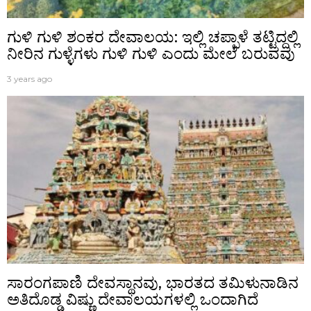
ಗುಳಿ ಗುಳಿ ಶಂಕರ ದೇವಾಲಯ: ಇಲ್ಲಿ ಚಪ್ಪಾಳೆ ತಟ್ಟಿದ್ದಲ್ಲಿ
ನೀರಿನ ಗುಳ್ಳೆಗಳು ಗುಳಿ ಗುಳಿ ಎಂದು ಮೇಲೆ ಬರುವವು
3 years ago
ಸಾರಂಗಪಾಣಿ ದೇವಸ್ಥಾನವು, ಭಾರತದ ತಮಿಳುನಾಡಿನ
ಅತಿದೊಡ್ಡ ವಿಷ್ಣು ದೇವಾಲಯಗಳಲ್ಲಿ ಒಂದಾಗಿದೆ