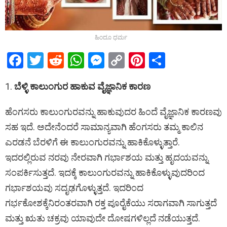
ಹಿಂದೂ ಧರ್ಮ
F
T
R
W
M
C
Pi
S
a
wi
e
h
es
o
nt
h
1.
ಬೆಳ್ಳಿ ಕಾಲುಂಗುರ ಹಾಕುವ ವೈಜ್ಞಾನಿಕ ಕಾರಣ
ce
tt
d
at
se
py
er
ar
b
er
di
s
n
Li
es
e
ಹೆಂಗಸರು ಕಾಲುಂಗುರವನ್ನು ಹಾಕುವುದರ ಹಿಂದೆ ವೈಜ್ಞಾನಿಕ ಕಾರಣವು
o
t
A
g
n
t
ಸಹ ಇದೆ. ಅದೇನೆಂದರೆ ಸಾಮಾನ್ಯವಾಗಿ ಹೆಂಗಸರು ತಮ್ಮ ಕಾಲಿನ
o
p
er
k
ಎರಡನೆ ಬೆರಳಿಗೆ ಈ ಕಾಲುಂಗುರವನ್ನು ಹಾಕಿಕೊಳ್ಳುತ್ತಾರೆ.
k
p
ಇದರಲ್ಲಿರುವ ನರವು ನೇರವಾಗಿ ಗರ್ಭಾಶಯ ಮತ್ತು ಹೃದಯವನ್ನು
ಸಂಪರ್ಕಿಸುತ್ತದೆ. ಇದಕ್ಕೆ ಕಾಲುಂಗುರವನ್ನು ಹಾಕಿಕೊಳ್ಳುವುದರಿಂದ
ಗರ್ಭಾಶಯವು ಸದೃಢಗೊಳ್ಳುತ್ತದೆ. ಇದರಿಂದ
ಗರ್ಭಕೋಶಕ್ಕೆನಿರಂತರವಾಗಿ ರಕ್ತ ಪೂರೈಕೆಯು ಸರಾಗವಾಗಿ ಸಾಗುತ್ತದೆ
ಮತ್ತು ಋತು ಚಕ್ರವು ಯಾವುದೇ ದೋಷಗಳಿಲ್ಲದೆ ನಡೆಯುತ್ತದೆ.