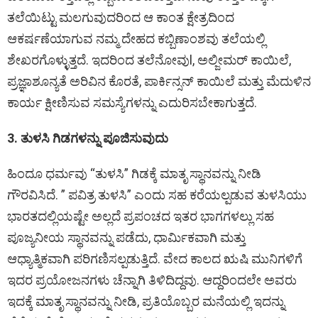
ತಲೆಯಿಟ್ಟು ಮಲಗುವುದರಿಂದ ಆ ಕಾಂತ ಕ್ಷೇತ್ರದಿಂದ
ಆಕರ್ಷಣೆಯಾಗುವ ನಮ್ಮ ದೇಹದ ಕಬ್ಬಿಣಾಂಶವು ತಲೆಯಲ್ಲಿ
ಶೇಖರಗೊಳ್ಳುತ್ತದೆ. ಇದರಿಂದ ತಲೆನೋವುl, ಅಲ್ಜೀಮರ್ ಕಾಯಿಲೆ,
ಪ್ರಜ್ಞಾಶೂನ್ಯತೆ ಅರಿವಿನ ಕೊರತೆ, ಪಾರ್ಕಿನ್ಸನ್ ಕಾಯಿಲೆ ಮತ್ತು ಮೆದುಳಿನ
ಕಾರ್ಯ ಕ್ಷೀಣಿಸುವ ಸಮಸ್ಯೆಗಳನ್ನು ಎದುರಿಸಬೇಕಾಗುತ್ತದೆ.
3. ತುಳಸಿ ಗಿಡಗಳನ್ನು ಪೂಜಿಸುವುದು
ಹಿಂದೂ ಧರ್ಮವು “ತುಳಸಿ” ಗಿಡಕ್ಕೆ ಮಾತೃ ಸ್ಥಾನವನ್ನು ನೀಡಿ
ಗೌರವಿಸಿದೆ. ” ಪವಿತ್ರ ತುಳಸಿ” ಎಂದು ಸಹ ಕರೆಯಲ್ಪಡುವ ತುಳಸಿಯು
ಭಾರತದಲ್ಲಿಯಷ್ಟೇ ಅಲ್ಲದೆ ಪ್ರಪಂಚದ ಇತರ ಭಾಗಗಳಲ್ಲು ಸಹ
ಪೂಜ್ಯನೀಯ ಸ್ಥಾನವನ್ನು ಪಡೆದು, ಧಾರ್ಮಿಕವಾಗಿ ಮತ್ತು
ಆಧ್ಯಾತ್ಮಿಕವಾಗಿ ಪರಿಗಣಿಸಲ್ಪಡುತ್ತಿದೆ. ವೇದ ಕಾಲದ ಋಷಿ ಮುನಿಗಳಿಗೆ
ಇದರ ಪ್ರಯೋಜನಗಳು ಚೆನ್ನಾಗಿ ತಿಳಿದಿದ್ದವು. ಆದ್ದರಿಂದಲೇ ಅವರು
ಇದಕ್ಕೆ ಮಾತೃ ಸ್ಥಾನವನ್ನು ನೀಡಿ, ಪ್ರತಿಯೊಬ್ಬರ ಮನೆಯಲ್ಲಿ ಇದನ್ನು