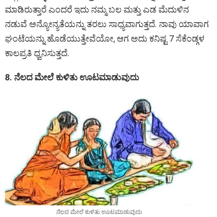
ಮಾಡಿರುತ್ತಾರೆ ಎಂದರೆ ಇದು ನಮ್ಮ ಬಲ ಮತ್ತು ಎಡ ಮೆದುಳಿನ
ನಡುವೆ ಅನ್ಯೋನ್ಯತೆಯನ್ನು ತರಲು ಸಾಧ್ಯವಾಗುತ್ತದೆ. ನಾವು ಯಾವಾಗ
ಘಂಟೆಯನ್ನು ಹೊಡೆಯುತ್ತೇವೆಯೋ, ಆಗ ಅದು ಕನಿಷ್ಟ 7 ಸೆಕೆಂಡ್ಗಳ
ಕಾಲಪ್ರತಿ ಧ್ವನಿಸುತ್ತದೆ.
8. ನೆಲದ ಮೇಲೆ ಕುಳಿತು ಊಟಮಾಡುವುದು
ನೆಲದ ಮೇಲೆ ಕುಳಿತು ಊಟಮಾಡುವುದು