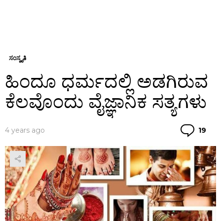
ಸಂಸ್ಕೃತಿ
ಹಿಂದೂ ಧರ್ಮದಲ್ಲಿ ಅಡಗಿರುವ
ಕೆಲವೊಂದು ವೈಜ್ಞಾನಿಕ ಸತ್ಯಗಳು
Co
4 years ago
19