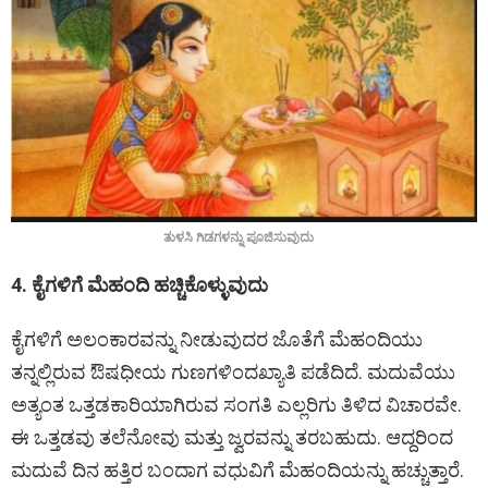
ತುಳಸಿ ಗಿಡಗಳನ್ನು ಪೂಜಿಸುವುದು
4. ಕೈಗಳಿಗೆ ಮೆಹಂದಿ ಹಚ್ಚಿಕೊಳ್ಳುವುದು
ಕೈಗಳಿಗೆ ಅಲಂಕಾರವನ್ನು ನೀಡುವುದರ ಜೊತೆಗೆ ಮೆಹಂದಿಯು
ತನ್ನಲ್ಲಿರುವ ಔಷಧೀಯ ಗುಣಗಳಿಂದಖ್ಯಾತಿ ಪಡೆದಿದೆ. ಮದುವೆಯು
ಅತ್ಯಂತ ಒತ್ತಡಕಾರಿಯಾಗಿರುವ ಸಂಗತಿ ಎಲ್ಲರಿಗು ತಿಳಿದ ವಿಚಾರವೇ.
ಈ ಒತ್ತಡವು ತಲೆನೋವು ಮತ್ತು ಜ್ವರವನ್ನು ತರಬಹುದು. ಆದ್ದರಿಂದ
ಮದುವೆ ದಿನ ಹತ್ತಿರ ಬಂದಾಗ ವಧುವಿಗೆ ಮೆಹಂದಿಯನ್ನು ಹಚ್ಚುತ್ತಾರೆ.