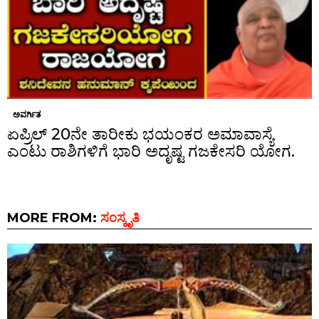
ಅವರ್ಗಿತ
ಏಪ್ರಿಲ್ 20ನೇ ತಾರೀಕು ಭಯಂಕರ ಅಮಾವಾಸ್ಯೆ
ಎಂಟು ರಾಶಿಗಳಿಗೆ ಭಾರಿ ಅದೃಷ್ಟ ಗಜಕೇಸರಿ ಯೋಗ.
MORE FROM:
ಸಂಸ್ಕೃತಿ