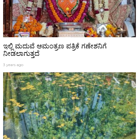
ಇಲ್ಲಿ ಮದುವೆ ಆಮಂತ್ರಣ ಪತ್ರಿಕೆ ಗಣೇಶನಿಗೆ
ನೀಡಲಾಗುತ್ತದೆ
3 years ago