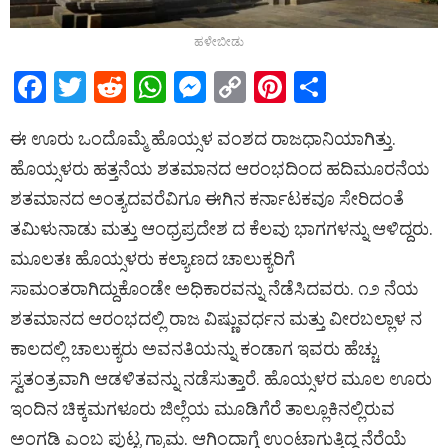
ಹಳೇಬೀಡು
F
T
R
W
M
C
Pi
S
a
wi
e
h
es
o
nt
h
ಈ ಊರು ಒಂದೊಮ್ಮೆ ಹೊಯ್ಸಳ ವಂಶದ ರಾಜಧಾನಿಯಾಗಿತ್ತು.
ce
tt
d
at
se
py
er
ar
ಹೊಯ್ಸಳರು ಹತ್ತನೆಯ ಶತಮಾನದ ಆರಂಭದಿಂದ ಹದಿಮೂರನೆಯ
b
er
di
s
n
Li
es
e
ಶತಮಾನದ ಅಂತ್ಯದವರೆವಿಗೂ ಈಗಿನ ಕರ್ನಾಟಕವೂ ಸೇರಿದಂತೆ
o
t
A
g
n
t
ತಮಿಳುನಾಡು ಮತ್ತು ಆಂಧ್ರಪ್ರದೇಶ ದ ಕೆಲವು ಭಾಗಗಳನ್ನು ಆಳಿದ್ದರು.
o
p
er
k
ಮೂಲತಃ ಹೊಯ್ಸಳರು ಕಲ್ಯಾಣದ ಚಾಲುಕ್ಯರಿಗೆ
k
p
ಸಾಮಂತರಾಗಿದ್ದುಕೊಂಡೇ ಅಧಿಕಾರವನ್ನು ನೆಡೆಸಿದವರು. ೧೨ ನೆಯ
ಶತಮಾನದ ಆರಂಭದಲ್ಲಿ ರಾಜ ವಿಷ್ಣುವರ್ಧನ ಮತ್ತು ವೀರಬಲ್ಲಾಳ ನ
ಕಾಲದಲ್ಲಿ ಚಾಲುಕ್ಯರು ಅವನತಿಯನ್ನು ಕಂಡಾಗ ಇವರು ಹೆಚ್ಚು
ಸ್ವತಂತ್ರವಾಗಿ ಆಡಳಿತವನ್ನು ನಡೆಸುತ್ತಾರೆ. ಹೊಯ್ಸಳರ ಮೂಲ ಊರು
ಇಂದಿನ ಚಿಕ್ಕಮಗಳೂರು ಜಿಲ್ಲೆಯ ಮೂಡಿಗೆರೆ ತಾಲ್ಲೂಕಿನಲ್ಲಿರುವ
ಅಂಗಡಿ ಎಂಬ ಪುಟ್ಟ ಗ್ರಾಮ. ಆಗಿಂದಾಗ್ಗೆ ಉಂಟಾಗುತ್ತಿದ್ದ ನೆರೆಯೆ