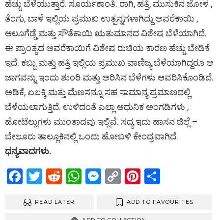
ಹೆಚ್ಚು ಬೆಳೆಯುತ್ತಾರೆ. ಸೂರ್ಯಕಾಂತಿ. ರಾಗಿ, ಹತ್ತಿ, ಮುಸುಕಿನ ಜೋಳ ,
ತೆಂಗು, ಬಾಳೆ ಇಲ್ಲಿಯ ಪ್ರಮುಖ ಉತ್ಪನ್ನಗಳಾಗಿದ್ದು ಅವರೆಕಾಯಿ ,
ಆಲೂಗೆಡ್ಡೆ ಮತ್ತು ಸೌತೆಕಾಯಿ ಋತುಮಾನದ ವಿಶೇಷ ಬೆಳೆಯಾಗಿದೆ.
ಈ ಪ್ರಾಂತ್ಯದ ಅವರೆಕಾಯಿಗೆ ವಿಶೇಷ ರುಚಿಯ ಕಾರಣ ಹೆಚ್ಚು ಬೇಡಿಕೆ
ಇದೆ. ಕಬ್ಬು ಮತ್ತು ಹತ್ತಿ ಇಲ್ಲಿಯ ಪ್ರಮುಖ ವಾಣಿಜ್ಯ ಬೆಳೆಯಾಗಿದ್ದರೂ ಆ
ಜಾಗವನ್ನು ಇಂದು ಶುಂಠಿ ಮತ್ತು ಅರಿಸಿನ ಬೆಳೆಗಳು ಆವರಿಸಿಕೊಂಡಿದೆ.
ಅಡಿಕೆ, ಏಲಕ್ಕಿ ಮತ್ತು ಮೆಣಸನ್ನೂ ಸಹ ಸಾಮಾನ್ಯ ಪ್ರಮಾಣದಲ್ಲಿ
ಬೆಳೆಯಲಾಗುತ್ತಿದೆ. ಉಳಿದಂತೆ ಎಲ್ಲಾ ಆಧುನಿಕ ಅಂಗಡಿಗಳು ,
ಹೋಟೆಲ್ಲುಗಳು ಮುಂತಾದವು ಇಲ್ಲಿವೆ. ಸದ್ಯ ಇದು ಹಾಸನ ಜಿಲ್ಲೆ –
ಬೇಲೂರು ತಾಲ್ಲೂಕಿನಲ್ಲಿ ಒಂದು ಹೋಬಳಿ ಕೇಂದ್ರವಾಗಿದೆ.
ಧನ್ಯವಾದಗಳು.
F
T
R
W
M
C
Pi
S
a
wi
e
h
es
o
nt
h
ce
READ LATER
tt
d
at
se
py
ADD TO FAVOURITES
er
ar