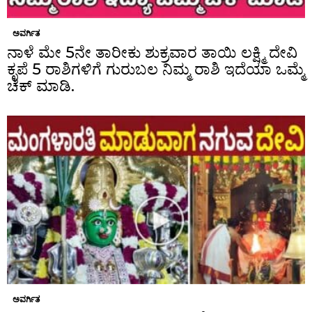
ಅವರ್ಗಿತ
ನಾಳೆ ಮೇ 5ನೇ ತಾರೀಕು ಶುಕ್ರವಾರ ತಾಯಿ ಲಕ್ಷ್ಮಿ ದೇವಿ
ಕೃಪೆ 5 ರಾಶಿಗಳಿಗೆ ಗುರುಬಲ ನಿಮ್ಮ ರಾಶಿ ಇದೆಯಾ ಒಮ್ಮೆ
ಚೆಕ್ ಮಾಡಿ.
ಅವರ್ಗಿತ