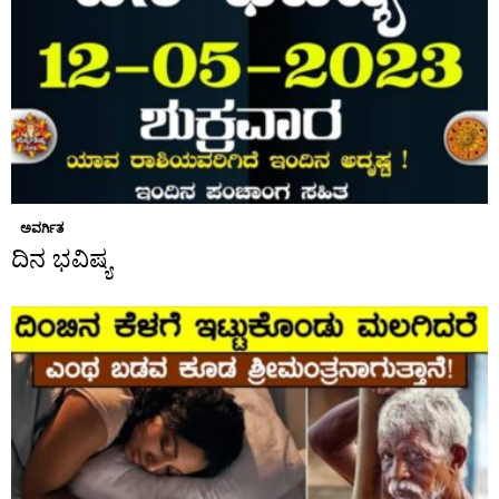
ಅವರ್ಗಿತ
ದಿನ ಭವಿಷ್ಯ