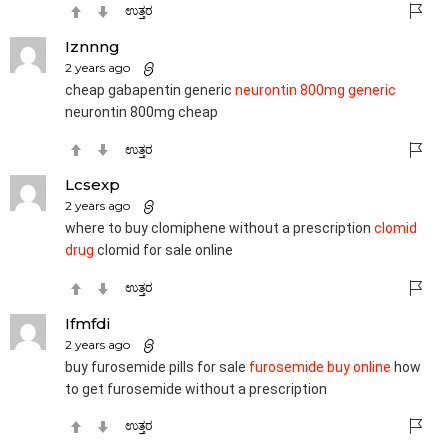
ಉತ್ತರ
Iznnng
2 years ago
cheap gabapentin generic
neurontin 800mg generic
neurontin 800mg cheap
ಉತ್ತರ
Lcsexp
2 years ago
where to buy clomiphene without a prescription
clomid
drug
clomid for sale online
ಉತ್ತರ
Ifmfdi
2 years ago
buy furosemide pills for sale
furosemide buy online
how
to get furosemide without a prescription
ಉತ್ತರ