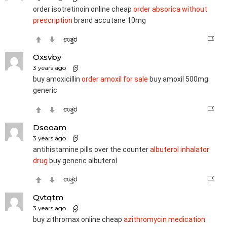
order isotretinoin online cheap
order absorica without
prescription
brand accutane 10mg
ಉತ್ತರ
Oxsvby
3 years ago
buy amoxicillin
order amoxil for sale
buy amoxil 500mg
generic
ಉತ್ತರ
Dseoam
3 years ago
antihistamine pills over the counter
albuterol inhalator
drug
buy generic albuterol
ಉತ್ತರ
Qvtqtm
3 years ago
buy zithromax online cheap
azithromycin medication