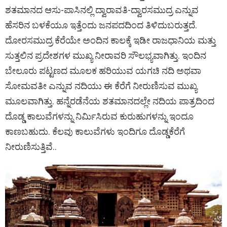
ಶತಮಾನದ ಆಸು-ಪಾಸಿನಲ್ಲಿ ದ್ವಾರಾವತಿ-ದ್ವಾರಸಮುದ್ರ ಎನ್ನುವ
ಹೆಸರಿನ ಬಳಕೆಯೂ ಇತ್ತೆಂದು ಜನಪದದಿಂದ ತಿಳಿದುಬರುತ್ತದೆ.
ದೋರಸಮುದ್ರ ಕೆರೆಯೇ ಅಂದಿನ ಕಾಲಕ್ಕೆ ಇಡೀ ರಾಜಧಾನಿಯ ಮತ್ತು
ಸುತ್ತಲಿನ ಪ್ರದೇಶಗಳ ಮುಖ್ಯ ನೀರಾವರಿ ಸೌಲಭ್ಯವಾಗಿತ್ತು. ಇಂದಿನ
ಬೇಲೂರು ಪಟ್ಟಣದ ಮೂಲಕ ಹರಿಯುವ ಯಗಚಿ ನದಿ ಅಥವಾ
ಸೋಮವತೀ ಎನ್ನುವ ನದಿಯು ಈ ಕೆರೆಗೆ ನೀರುಣಿಸುವ ಮುಖ್ಯ
ಮೂಲವಾಗಿತ್ತು. ಹನ್ನೆರಡೆನೆಯ ಶತಮಾನದಲ್ಲೇ ನದಿಯ ಪಾತ್ರದಿಂದ
ದೊಡ್ಡ ಕಾಲುವೆಗಳನ್ನು ನಿರ್ಮಿಸಿರುವ ಕುರುಹುಗಳನ್ನು ಇಂದೂ
ಕಾಣಬಹುದು. ಕೆಲವು ಕಾಲುವೆಗಳು ಇಂದಿಗೂ ದೊಡ್ಡಕೆರೆಗೆ
ನೀರುಣಿಸುತ್ತಿವೆ..