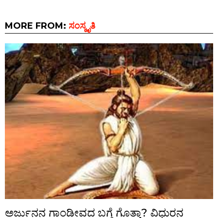
MORE FROM:
ಸಂಸ್ಕೃತಿ
ಅರ್ಜುನನ ಗಾಂಡೀವದ ಬಗ್ಗೆ ಗೊತ್ತಾ? ವಿಧುರನ