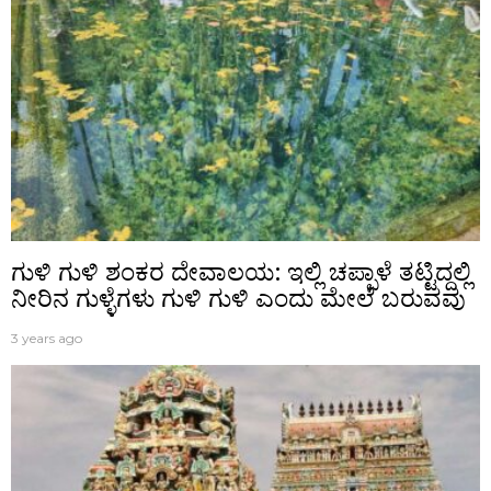
ಗುಳಿ ಗುಳಿ ಶಂಕರ ದೇವಾಲಯ: ಇಲ್ಲಿ ಚಪ್ಪಾಳೆ ತಟ್ಟಿದ್ದಲ್ಲಿ
ನೀರಿನ ಗುಳ್ಳೆಗಳು ಗುಳಿ ಗುಳಿ ಎಂದು ಮೇಲೆ ಬರುವವು
3 years ago