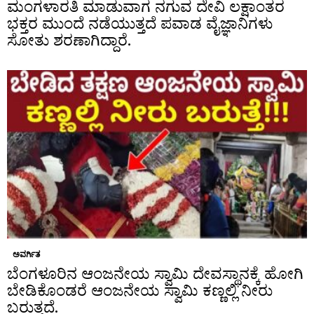
ಮಂಗಳಾರತಿ ಮಾಡುವಾಗ ನಗುವ ದೇವಿ ಲಕ್ಷಾಂತರ
ಭಕ್ತರ ಮುಂದೆ ನಡೆಯುತ್ತದೆ ಪವಾಡ ವೈಜ್ಞಾನಿಗಳು
ಸೋತು ಶರಣಾಗಿದ್ದಾರೆ.
ಅವರ್ಗಿತ
ಬೆಂಗಳೂರಿನ ಆಂಜನೇಯ ಸ್ವಾಮಿ ದೇವಸ್ಥಾನಕ್ಕೆ ಹೋಗಿ
ಬೇಡಿಕೊಂಡರೆ ಆಂಜನೇಯ ಸ್ವಾಮಿ ಕಣ್ಣಲ್ಲಿ ನೀರು
ಬರುತ್ತದೆ.