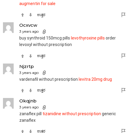
augmentin for sale
ಉತ್ತರ
Ocxvcw
3 years ago
buy synthroid 150mcg pills
levothyroxine pills
order
levoxyl without prescription
ಉತ್ತರ
Njzrtp
3 years ago
vardenafil without prescription
levitra 20mg drug
ಉತ್ತರ
Okqjnb
3 years ago
zanaflex pill
tizanidine without prescription
generic
zanaflex
ಉತ್ತರ