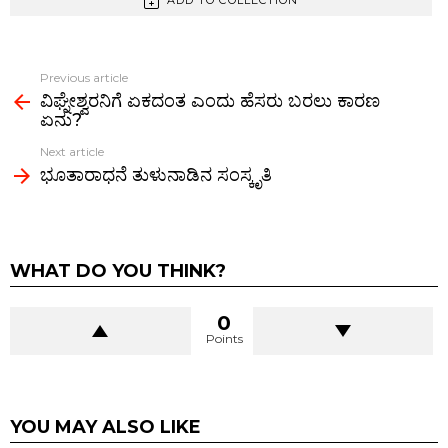
b
er
di
s
n
Li
es
e
ADD TO COLLECTION
o
t
A
g
n
t
o
p
er
k
Previous article
See
k
p
ವಿಘ್ನೇಶ್ವರನಿಗೆ ಏಕದಂತ ಎಂದು ಹೆಸರು ಬರಲು ಕಾರಣ
more
ಏನು?
Next article
ಭೂತಾರಾಧನೆ ತುಳುನಾಡಿನ ಸಂಸ್ಕೃತಿ
WHAT DO YOU THINK?
0
Points
YOU MAY ALSO LIKE