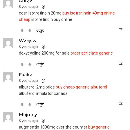
Chlvjv
3 years ago
cost isotretinoin 20mg
buy isotretinoin 40mg online
cheap
isotretinoin buy online
ಉತ್ತರ
Wzhjsw
3 years ago
doxycycline 200mg for sale
order acticlate generic
ಉತ್ತರ
Fiuikz
3 years ago
albuterol 2mg price
buy cheap generic albuterol
albuterol inhalator canada
ಉತ್ತರ
Mhjmny
3 years ago
augmentin 1000mg over the counter
buy generic