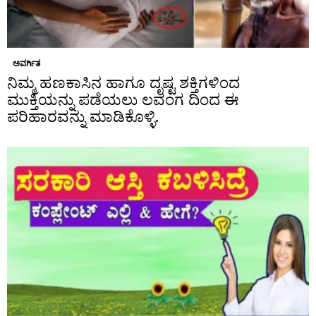
ಅವರ್ಗಿತ
ನಿಮ್ಮ ಹಣಕಾಸಿನ ಹಾಗೂ ದೃಷ್ಟ ಶಕ್ತಿಗಳಿಂದ
ಮುಕ್ತಿಯನ್ನು ಪಡೆಯಲು ಲವಂಗ ದಿಂದ ಈ
ಪರಿಹಾರವನ್ನು ಮಾಡಿಕೊಳ್ಳಿ.