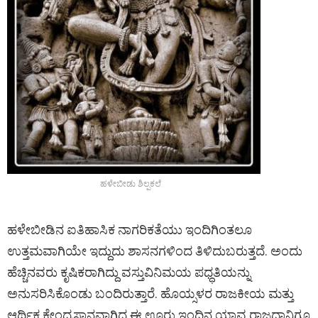
ಹಳೇಬೀಡು ಶಿಲ್ಪಕಲೆ
ಹಳೇಬೀಡಿನ ಐತಿಹಾಸಿಕ ನಾಗರಿಕತೆಯು ಇಂದಿಗಿಂತಲೂ
ಉತ್ತಮವಾಗಿಯೇ ಇದ್ದುದು ಶಾಸನಗಳಿಂದ ತಿಳಿದುಬರುತ್ತದೆ. ಅಂದು
ಹೆಚ್ಚಿನವರು ಕೃಷಿಕರಾಗಿದ್ದು ವಸ್ತುವಿನಿಮಯ ಪಧ್ಧತಿಯನ್ನು
ಅನುಸರಿಸಿಕೊಂಡು ಬಂದಿರುತ್ತಾರೆ. ಹೊಯ್ಸಳರ ರಾಜಕೀಯ ಮತ್ತು
ಆರ್ಥಿಕ ಕೇಂದ್ರಸ್ಥಾನವಾಗಿದ್ದ ಈ ಊರು ಇಂದಿನ ಯಾವ ರಾಜಧಾನಿಗೂ