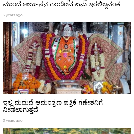
ಮುಂದೆ ಅರ್ಜುನನ ಗಾಂಡೀವ ಏನು ಇರಲಿಲ್ಲವಂತೆ
3 years ago
ಇಲ್ಲಿ ಮದುವೆ ಆಮಂತ್ರಣ ಪತ್ರಿಕೆ ಗಣೇಶನಿಗೆ
ನೀಡಲಾಗುತ್ತದೆ
3 years ago