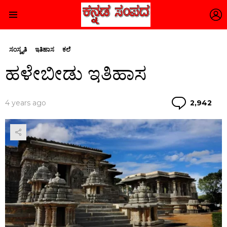
L
Menu
ಸಂಸ್ಕೃತಿ
ಇತಿಹಾಸ
ಕಲೆ
ಹಳೇಬೀಡು ಇತಿಹಾಸ
Co
4 years ago
2,942