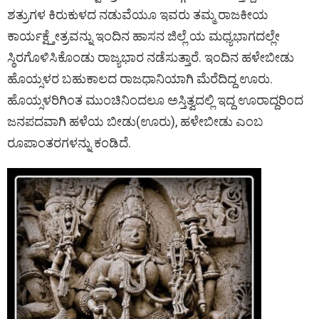
ಶತ್ರುಗಳ ಕಿರುಕುಳದ ನಡುವೆಯೂ ಇವರು ತಮ್ಮ ರಾಜಕೀಯ
ಕಾರ್ಯಕ್ಷ್ತೇತ್ರವನ್ನು ಇಂದಿನ ಹಾಸನ ಜಿಲ್ಲೆ ಯ ಮಧ್ಯಭಾಗದಲ್ಲೇ
ಸ್ಠಿರಗೊಳಿಸಿಕೊಂಡು ರಾಜ್ಯಭಾರ ನಡೆಸುತ್ತಾರೆ. ಇಂದಿನ ಹಳೇಬೀಡು
ಹೊಯ್ಸಳರ ಬಹುಕಾಲದ ರಾಜಧಾನಿಯಾಗಿ ಮೆರೆದಿದ್ದ ಊರು.
ಹೊಯ್ಸಳರಿಗಿಂತ ಮುಂಚಿನಿಂದಲೂ ಅಸ್ತಿತ್ವದಲ್ಲಿ ಇದ್ದ ಊರಾದ್ದರಿಂದ
ಜನಪದವಾಗಿ ಹಳೆಯ ಬೀಡು(ಊರು), ಹಳೇಬೀಡು ಎಂಬ
ರೂಪಾಂತರಗಳನ್ನು ಕಂಡಿದೆ.