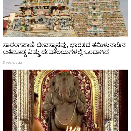
ಸಾರಂಗಪಾಣಿ ದೇವಸ್ಥಾನವು, ಭಾರತದ ತಮಿಳುನಾಡಿನ
ಅತಿದೊಡ್ಡ ವಿಷ್ಣು ದೇವಾಲಯಗಳಲ್ಲಿ ಒಂದಾಗಿದೆ
3 years ago