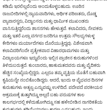
ಕಡಿಮೆ ಇರಲಿಲ್ಲವೆಂದು ಅಂದುಕೊಳ್ಳಬಹುದು. ಊರಿನ
ರಾಜಬೀದಿಗಳಲ್ಲಿ ನ್ಯಾಯವಾದಿಗಳು, ಆರ್ಥಿಕ ಪರಿಣತರು, ದೊಡ್ಡ
ವ್ಯಾಪಾರಸ್ಥರು, ವಿದ್ವಾಂಸರು ಮತ್ತು ಧಾರ್ಮಿಕ ಮುಖಂಡರು
ವಾಸಿಸುತ್ತಿದ್ದರೆಂದು ಶಾಸನಗಳು ಹೇಳುತ್ತವೆ. ಕಲಾವಿದರು, ಸೇವಕರು
ಮತ್ತು ಇತರೆ ಎಲ್ಲಾ ವರ್ಗದ ಜನರಿಗೂ ಉತ್ತಮ ಸೌಲಭ್ಯಗಳುಳ್ಳ
ಕೇರಿಗಳೂ ಮರ್ಯಾದೆಗಳೂ ದೊರೆಯುತ್ತಿದ್ದವು. ವಿಶೇಷವಾಗಿ
ಕಲಾವಿದರಿಗೆಂದೇ ಪ್ರತ್ಯೇಕವಾದ ವಿಹಾರಧಾಮಗಳೂ ಮತ್ತು
ವಿದ್ಯಾಲಯಗಳೂ ಇದ್ದುವೆಂದು ಇಲ್ಲಿನ ಪ್ರಾಚೀನ ಕುರುಹುಗಳಿಂದ
ತಿಳಿದುಬರುತ್ತದೆ. ಕುಂಬಾರರು, ಹಾಕುಮತದವರು ಮತ್ತು ವೈದಿಕರು
ಹೆಚ್ಚಿನ ಸಂಖ್ಯೆಯಲ್ಲಿದ್ದರು. ಎಲ್ಲರೂ ತಮ್ಮ ವೃತ್ತಿಯ ಜೊತೆಗೆ ಬಹುವಾಗಿ
ಕೃಷಿಯನ್ನೇ ನಂಬಿಕೊಂಡಿದ್ದರು. ಆದರೆ, ಇಂದು ಆ ವೈಭವದ ದಿನಗಳ
ಕುರುಹುಗಳು ಅತ್ಯಲ್ಪ ಎನ್ನುವಷ್ಟು ಉಳಿದಿದೆ. ಪದೇಪದೆ ಪರಕೀಯರ
ಆಕ್ರಮಣಕ್ಕೆ ತುತ್ತಾಗಿದ್ದೂ ಅಲ್ಲದೆ ಬಹು ವರುಷಗಳ ಕಾಲ
ಕಾಲಗರ್ಭದಲ್ಲಿ ಕಳೆದುಹೋಗಿದ್ದೂ ಸಹ ಹಳೇಬೀಡಿನ ನಾಗರಿಕತೆಯ
ಕುರುಹುಗಳು ಕಡಿಮೆಯಾಗಲು ಕಾರಣ ಎನ್ನಬಹುದು. ಇಂದು