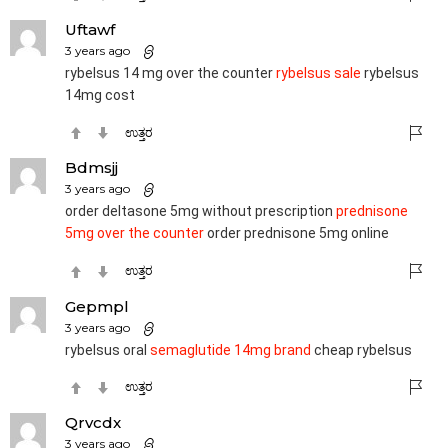
Uftawf
3 years ago
rybelsus 14 mg over the counter
rybelsus sale
rybelsus
14mg cost
ಉತ್ತರ
Bdmsjj
3 years ago
order deltasone 5mg without prescription
prednisone
5mg over the counter
order prednisone 5mg online
ಉತ್ತರ
Gepmpl
3 years ago
rybelsus oral
semaglutide 14mg brand
cheap rybelsus
ಉತ್ತರ
Qrvcdx
3 years ago