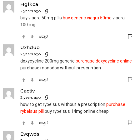
Hglkca
2 years ago
buy viagra 50mg pills
buy generic viagra 50mg
viagra
100 mg
ಉತ್ತರ
Uxhduo
2 years ago
doxycycline 200mg generic
purchase doxycycline online
purchase monodox without prescription
ಉತ್ತರ
Cactiv
2 years ago
how to get rybelsus without a prescription
purchase
rybelsus pill
buy rybelsus 14mg online cheap
ಉತ್ತರ
Evqwds