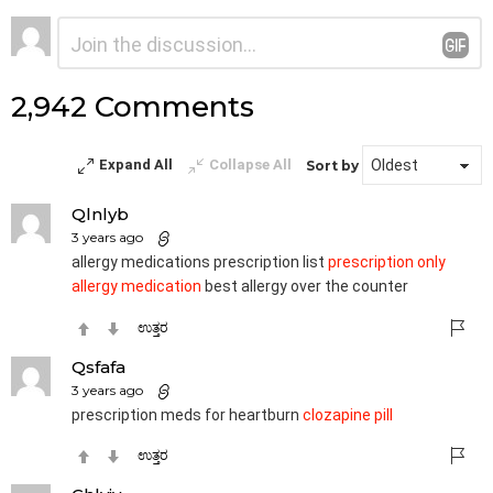
ನಿಮ್ಮದೊಂದು
ಟಿಪ್ಪಣಿ
*
ಉತ್ತರ
2,942 Comments
Expand All
Collapse All
Sort by
Qlnlyb
3 years ago
allergy medications prescription list
prescription only
allergy medication
best allergy over the counter
ಉತ್ತರ
Qsfafa
3 years ago
prescription meds for heartburn
clozapine pill
ಉತ್ತರ