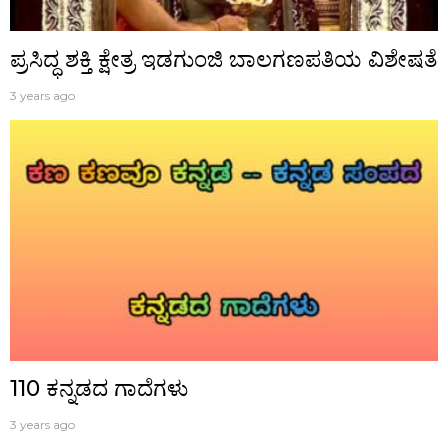
ಪ್ರಸಿದ್ಧ‌ ಶಕ್ತಿ ಕ್ಷೇತ್ರ ಇಡಗುಂಜಿ ಬಾಲಗಣಪತಿಯ ವಿಶೇಷತೆ
3 years ago
110 ಕನ್ನಡದ ಗಾದೆಗಳು
3 years ago