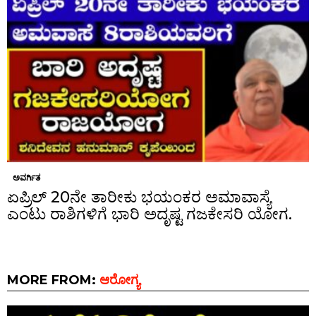
ಅವರ್ಗಿತ
ಏಪ್ರಿಲ್ 20ನೇ ತಾರೀಕು ಭಯಂಕರ ಅಮಾವಾಸ್ಯೆ
ಎಂಟು ರಾಶಿಗಳಿಗೆ ಭಾರಿ ಅದೃಷ್ಟ ಗಜಕೇಸರಿ ಯೋಗ.
MORE FROM:
ಆರೋಗ್ಯ