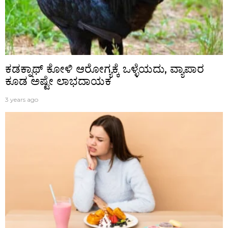
ಕಡಕ್ನಾಥ್ ಕೋಳಿ ಆರೋಗ್ಯಕ್ಕೆ ಒಳ್ಳೆಯದು, ವ್ಯಾಪಾರ
ಕೂಡ ಅಷ್ಟೇ ಲಾಭದಾಯಕ
3 years ago