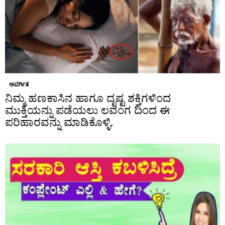
ಅವರ್ಗಿತ
ನಿಮ್ಮ ಹಣಕಾಸಿನ ಹಾಗೂ ದೃಷ್ಟ ಶಕ್ತಿಗಳಿಂದ
ಮುಕ್ತಿಯನ್ನು ಪಡೆಯಲು ಲವಂಗ ದಿಂದ ಈ
ಪರಿಹಾರವನ್ನು ಮಾಡಿಕೊಳ್ಳಿ.