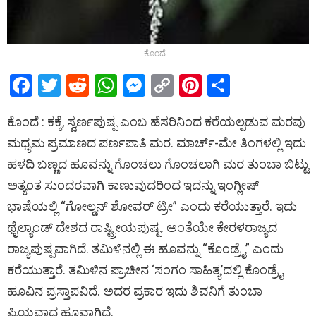
ಕೊಂದೆ
F
T
R
W
M
C
Pi
S
a
wi
e
h
es
o
nt
h
ಕೊಂದೆ : ಕಕ್ಕೆ, ಸ್ವರ್ಣಪುಷ್ಪ ಎಂಬ ಹೆಸರಿನಿಂದ ಕರೆಯಲ್ಪಡುವ ಮರವು
ce
tt
d
at
se
py
er
ar
ಮಧ್ಯಮ ಪ್ರಮಾಣದ ಪರ್ಣಪಾತಿ ಮರ. ಮಾರ್ಚ್-ಮೇ ತಿಂಗಳಲ್ಲಿ ಇದು
b
er
di
s
n
Li
es
e
ಹಳದಿ ಬಣ್ಣದ ಹೂವನ್ನು ಗೊಂಚಲು ಗೊಂಚಲಾಗಿ ಮರ ತುಂಬಾ ಬಿಟ್ಟು
o
t
A
g
n
t
ಅತ್ಯಂತ ಸುಂದರವಾಗಿ ಕಾಣುವುದರಿಂದ ಇದನ್ನು ಇಂಗ್ಲೀಷ್
o
p
er
k
ಭಾಷೆಯಲ್ಲಿ “ಗೋಲ್ಡನ್ ಶೋವರ್ ಟ್ರೀ” ಎಂದು ಕರೆಯುತ್ತಾರೆ. ಇದು
k
p
ಥೈಲ್ಯಾಂಡ್ ದೇಶದ ರಾಷ್ಟ್ರೀಯಪುಷ್ಪ. ಅಂತೆಯೇ ಕೇರಳರಾಜ್ಯದ
ರಾಜ್ಯಪುಷ್ಪವಾಗಿದೆ. ತಮಿಳಿನಲ್ಲಿ ಈ ಹೂವನ್ನು “ಕೊಂಡ್ರೈ” ಎಂದು
ಕರೆಯುತ್ತಾರೆ. ತಮಿಳಿನ ಪ್ರಾಚೀನ ‘ಸಂಗಂ ಸಾಹಿತ್ಯ’ದಲ್ಲಿ ಕೊಂಡ್ರೈ
ಹೂವಿನ ಪ್ರಸ್ತಾಪವಿದೆ. ಅದರ ಪ್ರಕಾರ ಇದು ಶಿವನಿಗೆ ತುಂಬಾ
ಪ್ರಿಯವಾದ ಹೂವಾಗಿದೆ.