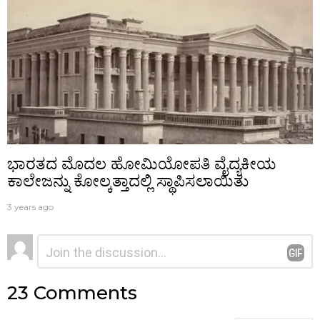
ಭಾರತದ ಮೊದಲ ಹೋಮಿಯೋಪತಿ ವೈದ್ಯಕೀಯ
ಕಾಲೇಜನ್ನು ಕೋಲ್ಕತ್ತಾದಲ್ಲಿ ಸ್ಥಾಪಿಸಲಾಯಿತು
3 years ago
ನಿಮ್ಮದೊಂದು
ಟಿಪ್ಪಣಿ
*
ಉತ್ತರ
23 Comments