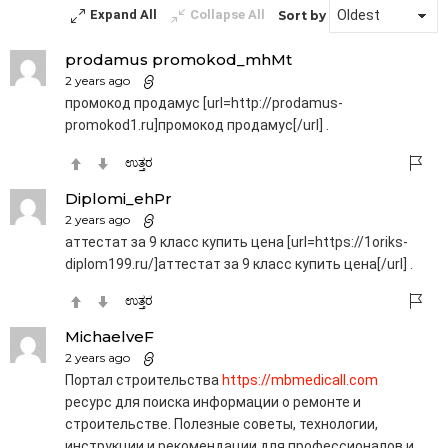
Expand All
Collapse All
Sort by
prodamus promokod_mhMt
2 years ago
промокод продамус [url=http://prodamus-
promokod1.ru]промокод продамус[/url] .
ಉತ್ತರ
Diplomi_ehPr
2 years ago
аттестат за 9 класс купить цена [url=https://1oriks-
diplom199.ru/]аттестат за 9 класс купить цена[/url] .
ಉತ್ತರ
MichaelveF
2 years ago
Портал строительства
https://mbmedicall.com
ресурс для поиска информации о ремонте и
строительстве. Полезные советы, технологии,
инструкции и рекомендации для профессионалов и