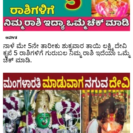
ಅವರ್ಗಿತ
ನಾಳೆ ಮೇ 5ನೇ ತಾರೀಕು ಶುಕ್ರವಾರ ತಾಯಿ ಲಕ್ಷ್ಮಿ ದೇವಿ
ಕೃಪೆ 5 ರಾಶಿಗಳಿಗೆ ಗುರುಬಲ ನಿಮ್ಮ ರಾಶಿ ಇದೆಯಾ ಒಮ್ಮೆ
ಚೆಕ್ ಮಾಡಿ.