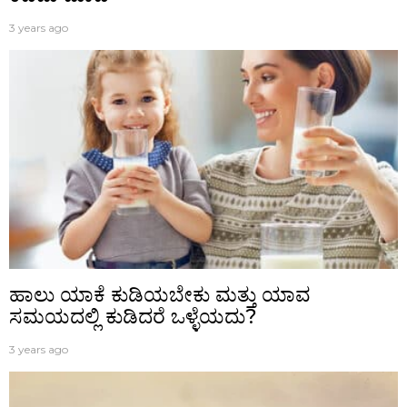
3 years ago
ಹಾಲು ಯಾಕೆ ಕುಡಿಯಬೇಕು ಮತ್ತು ಯಾವ
ಸಮಯದಲ್ಲಿ ಕುಡಿದರೆ ಒಳ್ಳೆಯದು?
3 years ago