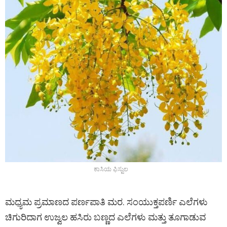
ಕಾಸಿಯ ಫಿಸ್ಟುಲ
ಮಧ್ಯಮ ಪ್ರಮಾಣದ ಪರ್ಣಪಾತಿ ಮರ. ಸಂಯುಕ್ತಪರ್ಣಿ ಎಲೆಗಳು
ಚಿಗುರಿದಾಗ ಉಜ್ವಲ ಹಸಿರು ಬಣ್ಣದ ಎಲೆಗಳು ಮತ್ತು ತೂಗಾಡುವ