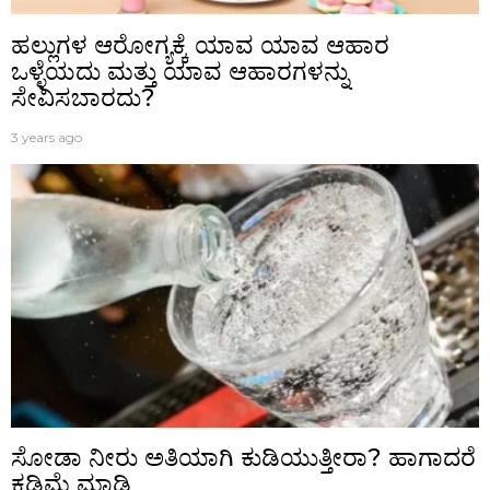
ಹಲ್ಲುಗಳ ಆರೋಗ್ಯಕ್ಕೆ ಯಾವ ಯಾವ ಆಹಾರ
ಒಳ್ಳೆಯದು ಮತ್ತು ಯಾವ ಆಹಾರಗಳನ್ನು
ಸೇವಿಸಬಾರದು?
3 years ago
ಸೋಡಾ ನೀರು ಅತಿಯಾಗಿ ಕುಡಿಯುತ್ತೀರಾ? ಹಾಗಾದರೆ
ಕಡಿಮೆ ಮಾಡಿ