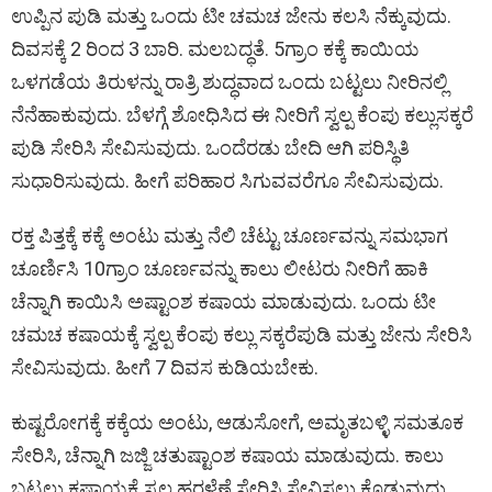
ಉಪ್ಪಿನ ಪುಡಿ ಮತ್ತು ಒಂದು ಟೀ ಚಮಚ ಜೇನು ಕಲಸಿ ನೆಕ್ಕುವುದು.
ದಿವಸಕ್ಕೆ 2 ರಿಂದ 3 ಬಾರಿ. ಮಲಬದ್ಧತೆ. 5ಗ್ರಾಂ ಕಕ್ಕೆ ಕಾಯಿಯ
ಒಳಗಡೆಯ ತಿರುಳನ್ನು ರಾತ್ರಿ ಶುದ್ಧವಾದ ಒಂದು ಬಟ್ಟಲು ನೀರಿನಲ್ಲಿ
ನೆನೆಹಾಕುವುದು. ಬೆಳಗ್ಗೆ ಶೋಧಿಸಿದ ಈ ನೀರಿಗೆ ಸ್ವಲ್ಪ ಕೆಂಪು ಕಲ್ಲುಸಕ್ಕರೆ
ಪುಡಿ ಸೇರಿಸಿ ಸೇವಿಸುವುದು. ಒಂದೆರಡು ಬೇದಿ ಆಗಿ ಪರಿಸ್ಥಿತಿ
ಸುಧಾರಿಸುವುದು. ಹೀಗೆ ಪರಿಹಾರ ಸಿಗುವವರೆಗೂ ಸೇವಿಸುವುದು.
ರಕ್ತ ಪಿತ್ತಕ್ಕೆ ಕಕ್ಕೆ ಅಂಟು ಮತ್ತು ನೆಲಿ ಚೆಟ್ಟು ಚೂರ್ಣವನ್ನು ಸಮಭಾಗ
ಚೂರ್ಣಿಸಿ 10ಗ್ರಾಂ ಚೂರ್ಣವನ್ನು ಕಾಲು ಲೀಟರು ನೀರಿಗೆ ಹಾಕಿ
ಚೆನ್ನಾಗಿ ಕಾಯಿಸಿ ಅಷ್ಟಾಂಶ ಕಷಾಯ ಮಾಡುವುದು. ಒಂದು ಟೀ
ಚಮಚ ಕಷಾಯಕ್ಕೆ ಸ್ವಲ್ಪ ಕೆಂಪು ಕಲ್ಲು ಸಕ್ಕರೆಪುಡಿ ಮತ್ತು ಜೇನು ಸೇರಿಸಿ
ಸೇವಿಸುವುದು. ಹೀಗೆ 7 ದಿವಸ ಕುಡಿಯಬೇಕು.
ಕುಷ್ಟರೋಗಕ್ಕೆ ಕಕ್ಕೆಯ ಅಂಟು, ಆಡುಸೋಗೆ, ಅಮೃತಬಳ್ಳಿ ಸಮತೂಕ
ಸೇರಿಸಿ, ಚೆನ್ನಾಗಿ ಜಜ್ಜಿ ಚತುಷ್ಟಾಂಶ ಕಷಾಯ ಮಾಡುವುದು. ಕಾಲು
ಬಟ್ಟಲು ಕಷಾಯಕ್ಕೆ ಸ್ವಲ್ಪ ಹರಳೆಣ್ಣೆ ಸೇರಿಸಿ ಸೇವಿಸಲು ಕೊಡುವುದು.