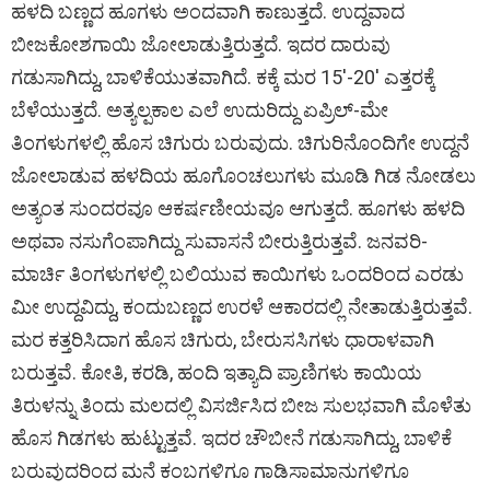
ಹಳದಿ ಬಣ್ಣದ ಹೂಗಳು ಅಂದವಾಗಿ ಕಾಣುತ್ತದೆ. ಉದ್ದವಾದ
ಬೀಜಕೋಶಗಾಯಿ ಜೋಲಾಡುತ್ತಿರುತ್ತದೆ. ಇದರ ದಾರುವು
ಗಡುಸಾಗಿದ್ದು, ಬಾಳಿಕೆಯುತವಾಗಿದೆ. ಕಕ್ಕೆ ಮರ 15′-20′ ಎತ್ತರಕ್ಕೆ
ಬೆಳೆಯುತ್ತದೆ. ಅತ್ಯಲ್ಪಕಾಲ ಎಲೆ ಉದುರಿದ್ದು ಏಪ್ರಿಲ್-ಮೇ
ತಿಂಗಳುಗಳಲ್ಲಿ ಹೊಸ ಚಿಗುರು ಬರುವುದು. ಚಿಗುರಿನೊಂದಿಗೇ ಉದ್ದನೆ
ಜೋಲಾಡುವ ಹಳದಿಯ ಹೂಗೊಂಚಲುಗಳು ಮೂಡಿ ಗಿಡ ನೋಡಲು
ಅತ್ಯಂತ ಸುಂದರವೂ ಆಕರ್ಷಣೀಯವೂ ಆಗುತ್ತದೆ. ಹೂಗಳು ಹಳದಿ
ಅಥವಾ ನಸುಗೆಂಪಾಗಿದ್ದು ಸುವಾಸನೆ ಬೀರುತ್ತಿರುತ್ತವೆ. ಜನವರಿ-
ಮಾರ್ಚಿ ತಿಂಗಳುಗಳಲ್ಲಿ ಬಲಿಯುವ ಕಾಯಿಗಳು ಒಂದರಿಂದ ಎರಡು
ಮೀ ಉದ್ದವಿದ್ದು, ಕಂದುಬಣ್ಣದ ಉರಳೆ ಆಕಾರದಲ್ಲಿ ನೇತಾಡುತ್ತಿರುತ್ತವೆ.
ಮರ ಕತ್ತರಿಸಿದಾಗ ಹೊಸ ಚಿಗುರು, ಬೇರುಸಸಿಗಳು ಧಾರಾಳವಾಗಿ
ಬರುತ್ತವೆ. ಕೋತಿ, ಕರಡಿ, ಹಂದಿ ಇತ್ಯಾದಿ ಪ್ರಾಣಿಗಳು ಕಾಯಿಯ
ತಿರುಳನ್ನು ತಿಂದು ಮಲದಲ್ಲಿ ವಿಸರ್ಜಿಸಿದ ಬೀಜ ಸುಲಭವಾಗಿ ಮೊಳೆತು
ಹೊಸ ಗಿಡಗಳು ಹುಟ್ಟುತ್ತವೆ. ಇದರ ಚೌಬೀನೆ ಗಡುಸಾಗಿದ್ದು, ಬಾಳಿಕೆ
ಬರುವುದರಿಂದ ಮನೆ ಕಂಬಗಳಿಗೂ ಗಾಡಿಸಾಮಾನುಗಳಿಗೂ