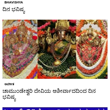
BHAVISHYA
ದಿನ ಭವಿಷ್ಯ
ಅವರ್ಗಿತ
ಚಾಮುಂಡೇಶ್ವರಿ ದೇವಿಯ ಆಶೀರ್ವಾದದಿಂದ ದಿನ
ಭವಿಷ್ಯ