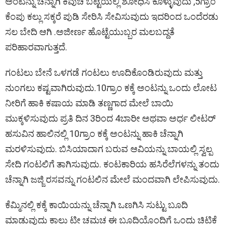
ಅಂಟನ್ನು ಚೆನ್ನಾಗಿ ಕಿವುಚಿ ಬಟ್ಟೆಯಲ್ಲಿ ಶೋಧಿಸಿ ಕೊಳ್ಳುವುದು ,5ಗ್ರಾಂ
ಕೆಂಪು ಕಲ್ಲು ಸಕ್ಕರೆ ಪುಡಿ ಸೇರಿಸಿ ಸೇವಿಸುವುದು ಇದರಿಂದ ಒಂದೆರಡು
ಸಲ ಬೇದಿ ಆಗಿ .ಅಜೀರ್ಣ ಹೊಟ್ಟೆಯುಬ್ಬರ ಮಲಬದ್ದತೆ
ಪರಿಹಾರವಾಗುತ್ತದೆ.
ಗಂಟಲು ಬೇನೆ ಒಳಗಡೆ ಗಂಟಲು ಊದಿಕೊಂಡಿರುವುದು ಮತ್ತು
ನುಂಗಲು ಕಷ್ಟವಾಗಿರುವುದು.10ಗ್ರಾಂ ಕಕ್ಕೆ ಅಂಟನ್ನು ಒಂದು ಲೋಟ
ನೀರಿಗೆ ಹಾಕಿ ಕಷಾಯ ಮಾಡಿ ತಣ್ಣಗಾದ ಮೇಲೆ ಬಾಯಿ
ಮುಕ್ಕಳಿಸುವುದು ಪ್ರತಿ ದಿನ 3ರಿಂದ 4ಬಾರೀ ಅಥವಾ ಅರ್ಧ ಲೀಟರ್
ಹಸುವಿನ ಹಾಲಿನಲ್ಲಿ 10ಗ್ರಾಂ ಕಕ್ಕೆ ಅಂಟನ್ನು ಹಾಕಿ ಚೆನ್ನಾಗಿ
ಮರಳಿಸುವುದು. ಬಿಸಿಯಾದಾಗ ಬರುವ ಆವಿಯನ್ನು ಬಾಯಲ್ಲಿ ಸ್ವಲ್ಪ
ಸೇದಿ ಗಂಟಲಿಗೆ ತಾಗಿಸುವುದು. ಕಂಟಕಾರಿಯ ಹಸಿರೆಲೆಗಳನ್ನು ತಂದು
ಚೆನ್ನಾಗಿ ಜಜ್ಜಿ ರಸವನ್ನು ಗಂಟಲಿನ ಮೇಲೆ ಮಂದವಾಗಿ ಲೇಪಿಸುವುದು.
ಕೆಮ್ಮಿನಲ್ಲಿ ಕಕ್ಕೆ ಕಾಯಿಯನ್ನು ಚೆನ್ನಾಗಿ ಒಣಗಿಸಿ ಸುಟ್ಟು ಬೂದಿ
ಮಾಡುವುದು ಕಾಲು ಟೀ ಚಮಚ ಈ ಬೂದಿಯೊಂದಿಗೆ ಒಂದು ಚಿಟಿಕೆ