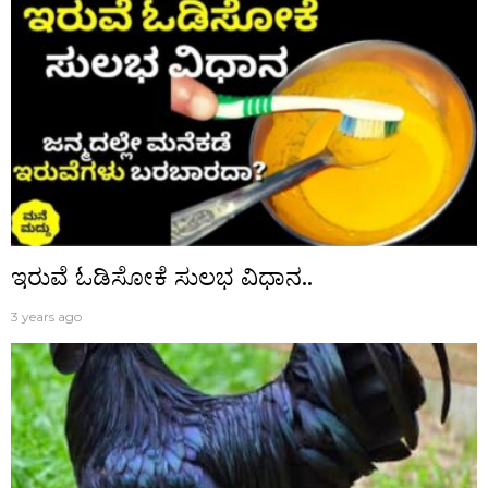
ಇರುವೆ ಓಡಿಸೋಕೆ ಸುಲಭ ವಿಧಾನ..
3 years ago