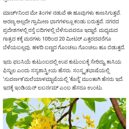
ಮಾರ್ಚ್‌ನಿಂದ ಮೇ ತಿಂಗಳ ನಡುವೆ ಈ ಹೂವುಗಳು ಕಾಣಸಿಗುತ್ತವೆ.
ಅರಣ್ಯ ಅಲ್ಲದೇ ಗ್ರಾಮೀಣ ಭಾಗಗಳಲ್ಲೂ ಕಂಡು ಬರುತ್ತವೆ. ನಗರದ
ಪ್ರದೇಶಗಳಲ್ಲಿ ರಸ್ತೆ ಬದಿಗಳಲ್ಲಿ ಬೆಳೆಸುವವರೂ ಇದ್ದಾರೆ. ಮಧ್ಯಮದ
ಗಾತ್ರದ ಕಕ್ಕೆ ಮರಗಳು 10ರಿಂದ 20 ಮೀಟರ್‌ ಎತ್ತರದವರೆಗೂ
ಬೆಳೆಯಬಲ್ಲವು. ಹಳದಿ ಬಣ್ಣದ ಗೊಂಚಲು ಗೊಂಚಲು ಹೂ ಬಿಡುತ್ತದೆ.
ಇದು ಫಬಸಿಯೆ ಕುಟುಂಬದಲ್ಲಿ ಉಪ ಕುಟುಂಬಕ್ಕೆ ಸೇರಿದ್ದು, ಕಾಸಿಯ
ಫಿಸ್ಟುಲ ಎಂದು ಸಸ್ಯಶಾಸ್ತ್ರೀಯ ಹೆಸರು. ಸಂಸ್ಕೃತಭಾಷೆಯಲ್ಲಿ
‘ಸುವರ್ಣಕ’ಮಲೆಯಾಳಮ್ಭಾಷೆಯಲ್ಲಿ ‘ಕೊನ್ನೆ’ ಮುಂತಾಗಿ ಹೆಸರು ಇದೆ.
ಇದಕ್ಕೆ ಇಂಡಿಯನ್ ಲಬರ್ನಮ್ ಎಂಬ ಹೆಸರೂ ಉಂಟು.