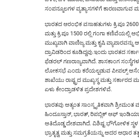
o
p
er
k
ಸಂಪನ್ಮೂಲಗಳ ವ್ಯತ್ಯಾಸಗಳಿಗೆ ಕಾರಣವಾಗುವ 
k
p
ಭಾರತದ ಆರಂಭಿಕ ವಸಾಹತುಗಳು ಕ್ರಿ.ಪೂ 2600 ರ
ಮತ್ತು ಕ್ರಿ.ಪೂ 1500 ರಲ್ಲಿ ಗಂಗಾ ಕಣಿವೆಯಲ್ಲ
ಮುಖ್ಯವಾಗಿ ವಾಣಿಜ್ಯ ಮತ್ತು ಕೃಷಿ ವ್ಯಾಪಾರವನ್
ದ್ರಾವಿಡರಿಂದ ಕೂಡಿದ್ದವು.ಇಂದು ಭಾರತದ ಸರ್ಕ
ಫೆಡರಲ್ ಗಣರಾಜ್ಯವಾಗಿದೆ. ಶಾಸಕಾಂಗ ಸಂಸ್ಥೆಗಳು
ಲೋಕಸಭೆ ಎಂದು ಕರೆಯಲ್ಪಡುವ ಪೀಪಲ್ಸ್ ಅಸೆಂ
ಶಾಖೆಯು ರಾಷ್ಟ್ರದ ಮುಖ್ಯಸ್ಥ ಮತ್ತು ಸರ್ಕಾರದ ಮು
ಏಳು ಕೇಂದ್ರಾಡಳಿತ ಪ್ರದೇಶಗಳಿವೆ.
ಭಾರತವು ಅತ್ಯಂತ ಸಾಂಸ್ಕೃತಿಕವಾಗಿ ಶ್ರೀಮಂತ ಮತ್ತು
ಹಿಂದೂಸ್ತಾನ್, ಭಾರತ್, ರಿಪಬ್ಲಿಕ್ ಆಫ್ ಇಂಡಿ
ಅತಿದೊಡ್ಡ ದೇಶವಾಗಿದೆ. ವಿಶಿಷ್ಟ ಭೌಗೋಳಿಕ ಸ್ಥಳ ಮ
ಭ್ರಾತೃತ್ವ ಮತ್ತು ಸಮಗ್ರತೆಯನ್ನು ಅದರ ಆಧಾರ ತತ