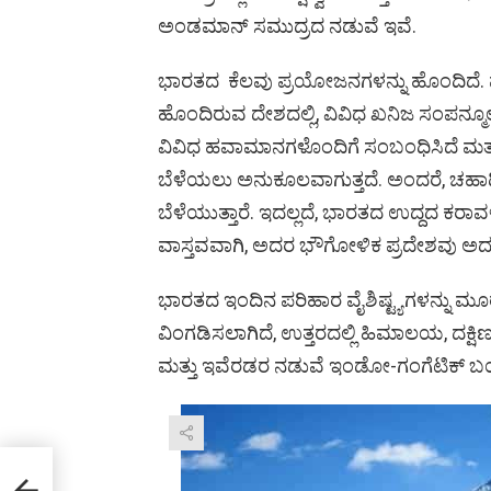
ಅಂಡಮಾನ್ ಸಮುದ್ರದ ನಡುವೆ ಇವೆ.
ಭಾರತದ ಕೆಲವು ಪ್ರಯೋಜನಗಳನ್ನು ಹೊಂದಿದೆ.
ಹೊಂದಿರುವ ದೇಶದಲ್ಲಿ, ವಿವಿಧ ಖನಿಜ ಸಂಪನ್ಮೂ
ವಿವಿಧ ಹವಾಮಾನಗಳೊಂದಿಗೆ ಸಂಬಂಧಿಸಿದೆ ಮತ್
ಬೆಳೆಯಲು ಅನುಕೂಲವಾಗುತ್ತದೆ. ಅಂದರೆ, ಚಹಾ
ಬೆಳೆಯುತ್ತಾರೆ. ಇದಲ್ಲದೆ, ಭಾರತದ ಉದ್ದದ ಕರ
ವಾಸ್ತವವಾಗಿ, ಅದರ ಭೌಗೋಳಿಕ ಪ್ರದೇಶವು ಅದರ ದೊ
ಭಾರತದ ಇಂದಿನ ಪರಿಹಾರ ವೈಶಿಷ್ಟ್ಯಗಳನ್ನು
ವಿಂಗಡಿಸಲಾಗಿದೆ, ಉತ್ತರದಲ್ಲಿ ಹಿಮಾಲಯ, ದಕ್ಷಿಣದ
ಮತ್ತು ಇವೆರಡರ ನಡುವೆ ಇಂಡೋ-ಗಂಗೆಟಿಕ್ ಬಯ