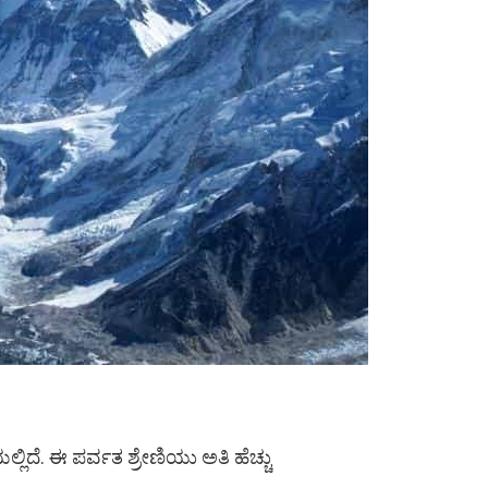
ದೆ. ಈ ಪರ್ವತ ಶ್ರೇಣಿಯು ಅತಿ ಹೆಚ್ಚು