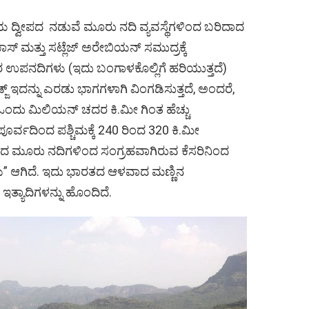
ದ್ವೀಪದ ನಡುವೆ ಮೂರು ನದಿ ವ್ಯವಸ್ಥೆಗಳಿಂದ ಬರಿದಾದ
 ಮತ್ತು ಸಟ್ಲೆಜ್ ಅರೇಬಿಯನ್ ಸಮುದ್ರಕ್ಕೆ
 ಅದರ ಉಪನದಿಗಳು (ಇದು ಬಂಗಾಳಕೊಲ್ಲಿಗೆ ಹರಿಯುತ್ತದೆ)
ಿಡ್ಜ್ ಇದನ್ನು ಎರಡು ಭಾಗಗಳಾಗಿ ವಿಂಗಡಿಸುತ್ತದೆ, ಅಂದರೆ,
ಂದು ಮಿಲಿಯನ್ ಚದರ ಕಿ.ಮೀ ಗಿಂತ ಹೆಚ್ಚು
 ಪೂರ್ವದಿಂದ ಪಶ್ಚಿಮಕ್ಕೆ 240 ರಿಂದ 320 ಕಿ.ಮೀ
ದ ಮೂರು ನದಿಗಳಿಂದ ಸಂಗ್ರಹವಾಗಿರುವ ಕೆಸರಿನಿಂದ
ಳು” ಆಗಿದೆ. ಇದು ಭಾರತದ ಆಳವಾದ ಮಣ್ಣಿನ
 ಇತ್ಯಾದಿಗಳನ್ನು ಹೊಂದಿದೆ.