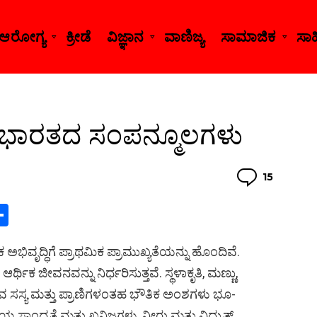
ಆರೋಗ್ಯ
ಕ್ರೀಡೆ
ವಿಜ್ಞಾನ
ವಾಣಿಜ್ಯ
ಸಾಮಾಜಿಕ
ಸಾಹಿ
ಾರತದ ಸಂಪನ್ಮೂಲಗಳು
Comme
15
S
h
ಭಿವೃದ್ಧಿಗೆ ಪ್ರಾಥಮಿಕ ಪ್ರಾಮುಖ್ಯತೆಯನ್ನು ಹೊಂದಿವೆ.
ar
ರ್ಥಿಕ ಜೀವನವನ್ನು ನಿರ್ಧರಿಸುತ್ತವೆ. ಸ್ಥಳಾಕೃತಿ, ಮಣ್ಣು,
s
e
 ಸಸ್ಯ ಮತ್ತು ಪ್ರಾಣಿಗಳಂತಹ ಭೌತಿಕ ಅಂಶಗಳು ಭೂ-
 ಸಾಂದ್ರತೆ ಮತ್ತು ಖನಿಜಗಳು, ನೀರು ಮತ್ತು ವಿದ್ಯುತ್