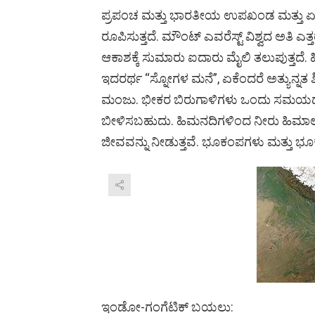
ಪ್ರಪಂಚ ಮತ್ತು ಭಾರತೀಯ ಉಪಖಂಡ ಮತ್ತು ಏಷ್ಯ
ರೂಪಿಸುತ್ತದೆ. ಮೌಂಟ್ ಎವರೆಸ್ಟ್ ವಿಶ್ವದ ಅತಿ
ಆಕಾಶಕ್ಕೆ ಸುಮಾರು ಐದಾರು ಮೈಲಿ ತಲುಪುತ್ತದೆ. ಹ
ಇದರರ್ಥ “ಸ್ನೋಗಳ ಮನೆ”, ಏಕೆಂದರೆ ಅತ್ಯುನ್ನ
ಮಂಜು. ಭೀಕರ ಬಿರುಗಾಳಿಗಳು ಒಂದು ಸಮಯದಲ್
ಬೀಳಿಸಬಹುದು. ಹಿಮನದಿಗಳಿಂದ ನೀರು ಹಿಮಾಲ
ಜೀವವನ್ನು ನೀಡುತ್ತವೆ. ಭೂಕಂಪಗಳು ಮತ್ತು ಭೂಕುಸ
ಇಂಡೋ-ಗಂಗೆಟಿಕ್ ಬಯಲು: