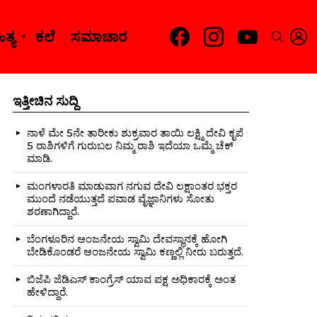
facebook
instagram
youtube
L
SEARC
ತ್ಯ
ಕಲೆ
ಸಮಾಚಾರ
ಇತ್ತೀಚಿನ ಸುದ್ದಿ
ನಾಳೆ ಮೇ 5ನೇ ತಾರೀಕು ಶುಕ್ರವಾರ ತಾಯಿ ಲಕ್ಷ್ಮಿ ದೇವಿ ಕೃಪೆ
5 ರಾಶಿಗಳಿಗೆ ಗುರುಬಲ ನಿಮ್ಮ ರಾಶಿ ಇದೆಯಾ ಒಮ್ಮೆ ಚೆಕ್
ಮಾಡಿ.
nts
ಮಂಗಳಾರತಿ ಮಾಡುವಾಗ ನಗುವ ದೇವಿ ಲಕ್ಷಾಂತರ ಭಕ್ತರ
ಮುಂದೆ ನಡೆಯುತ್ತದೆ ಪವಾಡ ವೈಜ್ಞಾನಿಗಳು ಸೋತು
ಶರಣಾಗಿದ್ದಾರೆ.
ಬೆಂಗಳೂರಿನ ಆಂಜನೇಯ ಸ್ವಾಮಿ ದೇವಸ್ಥಾನಕ್ಕೆ ಹೋಗಿ
ಬೇಡಿಕೊಂಡರೆ ಆಂಜನೇಯ ಸ್ವಾಮಿ ಕಣ್ಣಲ್ಲಿ ನೀರು ಬರುತ್ತದೆ.
ಬಿಜೆಪಿ ಜೆಡಿಎಸ್ ಕಾಂಗ್ರೆಸ್ ಯಾವ ಪಕ್ಷ ಅಧಿಕಾರಕ್ಕೆ ಅಂತ
ಹೇಳಿದ್ದಾರೆ.