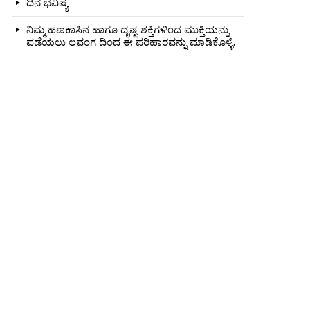
ದಿನ ಭವಿಷ್ಯ
ನಿಮ್ಮ ಹಣಕಾಸಿನ ಹಾಗೂ ದೃಷ್ಟ ಶಕ್ತಿಗಳಿಂದ ಮುಕ್ತಿಯನ್ನು
ಪಡೆಯಲು ಲವಂಗ ದಿಂದ ಈ ಪರಿಹಾರವನ್ನು ಮಾಡಿಕೊಳ್ಳಿ.