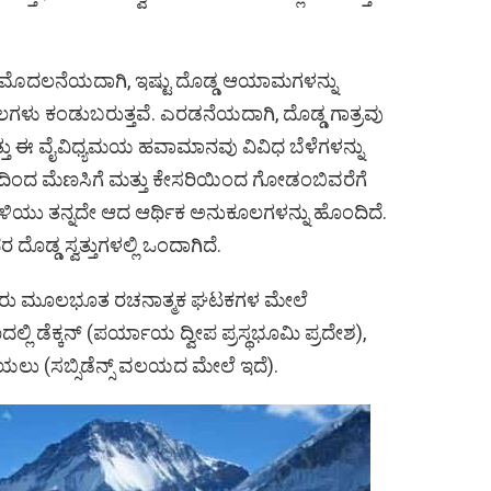
 ಮೊದಲನೆಯದಾಗಿ, ಇಷ್ಟು ದೊಡ್ಡ ಆಯಾಮಗಳನ್ನು
ಲಗಳು ಕಂಡುಬರುತ್ತವೆ. ಎರಡನೆಯದಾಗಿ, ದೊಡ್ಡ ಗಾತ್ರವು
ತು ಈ ವೈವಿಧ್ಯಮಯ ಹವಾಮಾನವು ವಿವಿಧ ಬೆಳೆಗಳನ್ನು
ದಿಂದ ಮೆಣಸಿಗೆ ಮತ್ತು ಕೇಸರಿಯಿಂದ ಗೋಡಂಬಿವರೆಗೆ
ಾವಳಿಯು ತನ್ನದೇ ಆದ ಆರ್ಥಿಕ ಅನುಕೂಲಗಳನ್ನು ಹೊಂದಿದೆ.
ಡ್ಡ ಸ್ವತ್ತುಗಳಲ್ಲಿ ಒಂದಾಗಿದೆ.
 ಮೂರು ಮೂಲಭೂತ ರಚನಾತ್ಮಕ ಘಟಕಗಳ ಮೇಲೆ
ಲ್ಲಿ ಡೆಕ್ಕನ್ (ಪರ್ಯಾಯ ದ್ವೀಪ ಪ್ರಸ್ಥಭೂಮಿ ಪ್ರದೇಶ),
ಲು (ಸಬ್ಸಿಡೆನ್ಸ್ ವಲಯದ ಮೇಲೆ ಇದೆ).