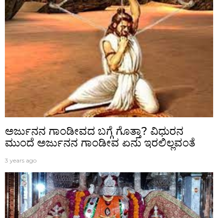
ಅರ್ಜುನನ ಗಾಂಡೀವದ ಬಗ್ಗೆ ಗೊತ್ತಾ? ವಿಧುರನ
ಮುಂದೆ ಅರ್ಜುನನ ಗಾಂಡೀವ ಏನು ಇರಲಿಲ್ಲವಂತೆ
3 years ago