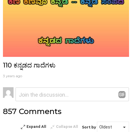
110 ಕನ್ನಡದ ಗಾದೆಗಳು
3 years ago
ನಿಮ್ಮದೊಂದು
ಟಿಪ್ಪಣಿ
*
ಉತ್ತರ
857 Comments
Expand All
Collapse All
Sort by