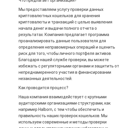
Что предлагает организация?
Мы предоставляем услугу проверки данных
криптовалютных кошельков для хранения
криптовалюты и транзакций с целью выявления
начала денег и выдачи полного отчета о
результатах. Компания предлагает программа
проанализировать данные пользователя для
определения неправомерных операций и оценить
риск для того, чтобы личного портфеля активов.
Благодаря нашей службе проверки, вы можете
избежать с регуляторными органами и защитить от
непреднамеренного участия в финансировании
незаконных деятельностей.
Как проводится процесс?
Наша компания взаимодействует с крупными
аудиторскими организациями структурами, как
например Halborn, с тем чтобы обеспечить и
правильность наших проверок кошельков. Мы
используем современные и методы проверки