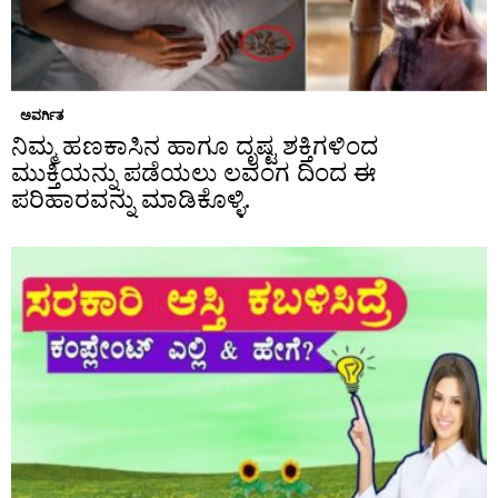
ಅವರ್ಗಿತ
ನಿಮ್ಮ ಹಣಕಾಸಿನ ಹಾಗೂ ದೃಷ್ಟ ಶಕ್ತಿಗಳಿಂದ
ಮುಕ್ತಿಯನ್ನು ಪಡೆಯಲು ಲವಂಗ ದಿಂದ ಈ
ಪರಿಹಾರವನ್ನು ಮಾಡಿಕೊಳ್ಳಿ.