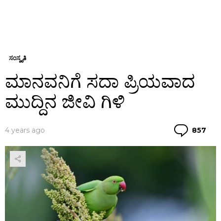
ಸಂಸ್ಕೃತಿ
ಮಾನವನಿಗೆ ಸದಾ ಪ್ರಿಯವಾದ
ಮುದ್ದಿನ ಜೀವಿ ಗಿಳಿ
Co
4 years ago
857