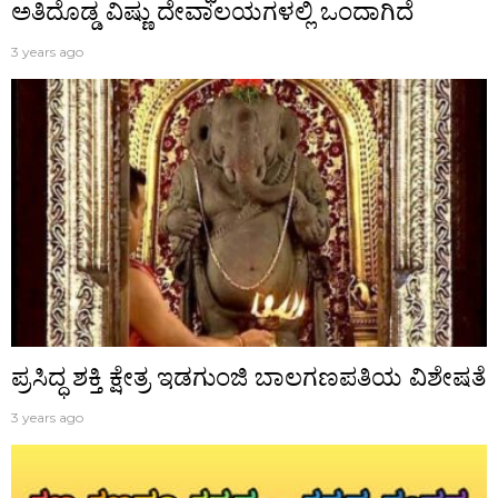
ಅತಿದೊಡ್ಡ ವಿಷ್ಣು ದೇವಾಲಯಗಳಲ್ಲಿ ಒಂದಾಗಿದೆ
3 years ago
ಪ್ರಸಿದ್ಧ‌ ಶಕ್ತಿ ಕ್ಷೇತ್ರ ಇಡಗುಂಜಿ ಬಾಲಗಣಪತಿಯ ವಿಶೇಷತೆ
3 years ago