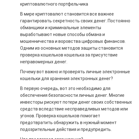
криптовалютного портфельчика
В мире криптовалют становится все важнее
гарантировать секретность своих денег. Постоянно
обманщики и криминальные элементы
выработывают новые способы обмана и
мошенничества и воровства цифровых финансов.
Одним из основных методов защиты становится
проверка кошельков кошелька за присутствие
неправомерных денег.
Почему вот важно и проверять личные электронные
кошельки для хранения электронных денег?
В первую очередь, вот это необходимо для
обеспечения безопасности личных денег. Многие
инвесторы рискуют потери денег своих собственных
средств вследствие несправедливых методов или
угонов. Проверка кошельков помогает
предотвратить обнаружить в нужный момент
подозрительные действия и предупредить.