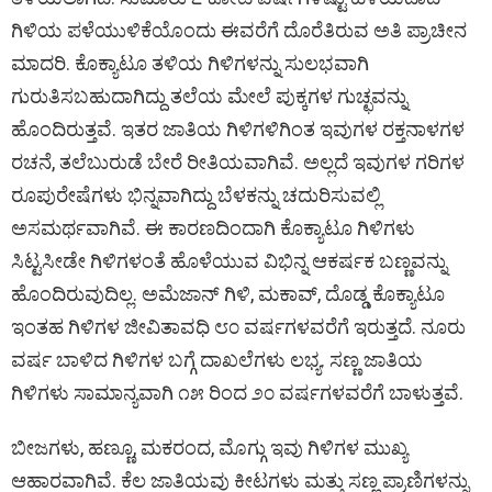
ಗಿಳಿಯ ಪಳೆಯುಳಿಕೆಯೊಂದು ಈವರೆಗೆ ದೊರೆತಿರುವ ಅತಿ ಪ್ರಾಚೀನ
ಮಾದರಿ. ಕೊಕ್ಯಾಟೂ ತಳಿಯ ಗಿಳಿಗಳನ್ನು ಸುಲಭವಾಗಿ
ಗುರುತಿಸಬಹುದಾಗಿದ್ದು ತಲೆಯ ಮೇಲೆ ಪುಕ್ಕಗಳ ಗುಚ್ಛವನ್ನು
ಹೊಂದಿರುತ್ತವೆ. ಇತರ ಜಾತಿಯ ಗಿಳಿಗಳಿಗಿಂತ ಇವುಗಳ ರಕ್ತನಾಳಗಳ
ರಚನೆ, ತಲೆಬುರುಡೆ ಬೇರೆ ರೀತಿಯವಾಗಿವೆ. ಅಲ್ಲದೆ ಇವುಗಳ ಗರಿಗಳ
ರೂಪುರೇಷೆಗಳು ಭಿನ್ನವಾಗಿದ್ದು ಬೆಳಕನ್ನು ಚದುರಿಸುವಲ್ಲಿ
ಅಸಮರ್ಥವಾಗಿವೆ. ಈ ಕಾರಣದಿಂದಾಗಿ ಕೊಕ್ಯಾಟೂ ಗಿಳಿಗಳು
ಸಿಟ್ಟಸೀಡೇ ಗಿಳಿಗಳಂತೆ ಹೊಳೆಯುವ ವಿಭಿನ್ನ ಆಕರ್ಷಕ ಬಣ್ಣವನ್ನು
ಹೊಂದಿರುವುದಿಲ್ಲ. ಅಮೆಜಾನ್ ಗಿಳಿ, ಮಕಾವ್, ದೊಡ್ಡ ಕೊಕ್ಯಾಟೂ
ಇಂತಹ ಗಿಳಿಗಳ ಜೀವಿತಾವಧಿ ೮೦ ವರ್ಷಗಳವರೆಗೆ ಇರುತ್ತದೆ. ನೂರು
ವರ್ಷ ಬಾಳಿದ ಗಿಳಿಗಳ ಬಗ್ಗೆ ದಾಖಲೆಗಳು ಲಭ್ಯ. ಸಣ್ಣ ಜಾತಿಯ
ಗಿಳಿಗಳು ಸಾಮಾನ್ಯವಾಗಿ ೧೫ ರಿಂದ ೨೦ ವರ್ಷಗಳವರೆಗೆ ಬಾಳುತ್ತವೆ.
ಬೀಜಗಳು, ಹಣ್ಣೂ, ಮಕರಂದ, ಮೊಗ್ಗು ಇವು ಗಿಳಿಗಳ ಮುಖ್ಯ
ಆಹಾರವಾಗಿವೆ. ಕೆಲ ಜಾತಿಯವು ಕೀಟಗಳು ಮತ್ತು ಸಣ್ಣ ಪ್ರಾಣಿಗಳನ್ನು