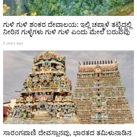
ಗುಳಿ ಗುಳಿ ಶಂಕರ ದೇವಾಲಯ: ಇಲ್ಲಿ ಚಪ್ಪಾಳೆ ತಟ್ಟಿದ್ದಲ್ಲಿ
ನೀರಿನ ಗುಳ್ಳೆಗಳು ಗುಳಿ ಗುಳಿ ಎಂದು ಮೇಲೆ ಬರುವವು
3 years ago
ಸಾರಂಗಪಾಣಿ ದೇವಸ್ಥಾನವು, ಭಾರತದ ತಮಿಳುನಾಡಿನ