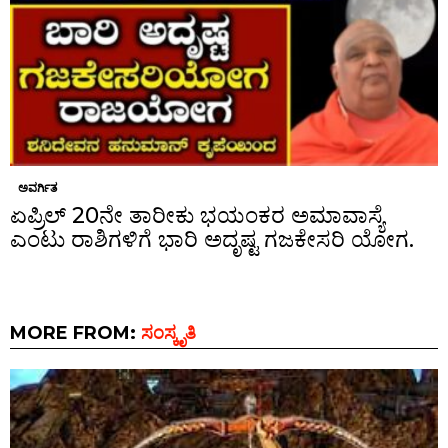
ಅವರ್ಗಿತ
ಏಪ್ರಿಲ್ 20ನೇ ತಾರೀಕು ಭಯಂಕರ ಅಮಾವಾಸ್ಯೆ
ಎಂಟು ರಾಶಿಗಳಿಗೆ ಭಾರಿ ಅದೃಷ್ಟ ಗಜಕೇಸರಿ ಯೋಗ.
MORE FROM:
ಸಂಸ್ಕೃತಿ