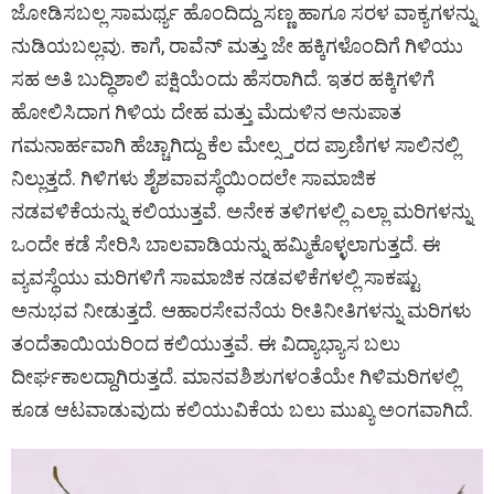
ಜೋಡಿಸಬಲ್ಲ ಸಾಮರ್ಥ್ಯ ಹೊಂದಿದ್ದು ಸಣ್ಣ ಹಾಗೂ ಸರಳ ವಾಕ್ಯಗಳನ್ನು
ನುಡಿಯಬಲ್ಲವು. ಕಾಗೆ, ರಾವೆನ್ ಮತ್ತು ಜೇ ಹಕ್ಕಿಗಳೊಂದಿಗೆ ಗಿಳಿಯು
ಸಹ ಅತಿ ಬುದ್ಧಿಶಾಲಿ ಪಕ್ಷಿಯೆಂದು ಹೆಸರಾಗಿದೆ. ಇತರ ಹಕ್ಕಿಗಳಿಗೆ
ಹೋಲಿಸಿದಾಗ ಗಿಳಿಯ ದೇಹ ಮತ್ತು ಮೆದುಳಿನ ಅನುಪಾತ
ಗಮನಾರ್ಹವಾಗಿ ಹೆಚ್ಚಾಗಿದ್ದು ಕೆಲ ಮೇಲ್ಸ್ತರದ ಪ್ರಾಣಿಗಳ ಸಾಲಿನಲ್ಲಿ
ನಿಲ್ಲುತ್ತದೆ. ಗಿಳಿಗಳು ಶೈಶವಾವಸ್ಥೆಯಿಂದಲೇ ಸಾಮಾಜಿಕ
ನಡವಳಿಕೆಯನ್ನು ಕಲಿಯುತ್ತವೆ. ಅನೇಕ ತಳಿಗಳಲ್ಲಿ ಎಲ್ಲಾ ಮರಿಗಳನ್ನು
ಒಂದೇ ಕಡೆ ಸೇರಿಸಿ ಬಾಲವಾಡಿಯನ್ನು ಹಮ್ಮಿಕೊಳ್ಳಲಾಗುತ್ತದೆ. ಈ
ವ್ಯವಸ್ಥೆಯು ಮರಿಗಳಿಗೆ ಸಾಮಾಜಿಕ ನಡವಳಿಕೆಗಳಲ್ಲಿ ಸಾಕಷ್ಟು
ಅನುಭವ ನೀಡುತ್ತದೆ. ಆಹಾರಸೇವನೆಯ ರೀತಿನೀತಿಗಳನ್ನು ಮರಿಗಳು
ತಂದೆತಾಯಿಯರಿಂದ ಕಲಿಯುತ್ತವೆ. ಈ ವಿದ್ಯಾಭ್ಯಾಸ ಬಲು
ದೀರ್ಘಕಾಲದ್ದಾಗಿರುತ್ತದೆ. ಮಾನವಶಿಶುಗಳಂತೆಯೇ ಗಿಳಿಮರಿಗಳಲ್ಲಿ
ಕೂಡ ಆಟವಾಡುವುದು ಕಲಿಯುವಿಕೆಯ ಬಲು ಮುಖ್ಯ ಅಂಗವಾಗಿದೆ.