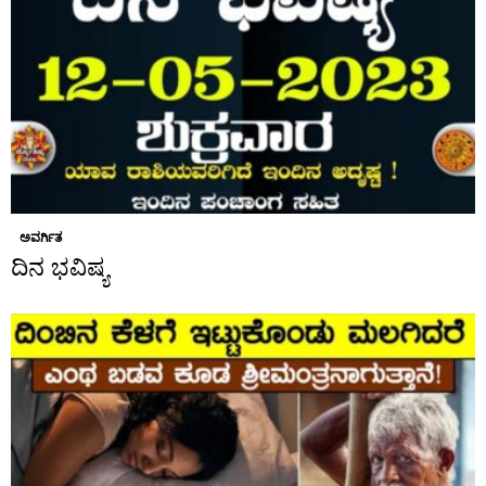
ಅವರ್ಗಿತ
ದಿನ ಭವಿಷ್ಯ