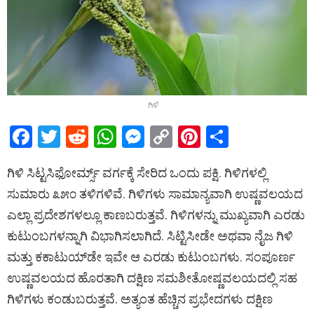
ಗಿಳಿ
F
T
R
W
M
C
Pi
S
a
wi
e
h
es
o
nt
h
ಗಿಳಿ ಸಿಟ್ಟಸಿಫೋರ್ಮ್ಸ್ ವರ್ಗಕ್ಕೆ ಸೇರಿದ ಒಂದು ಪಕ್ಷಿ. ಗಿಳಿಗಳಲ್ಲಿ
ce
tt
d
at
se
py
er
ar
ಸುಮಾರು ೩೫೦ ತಳಿಗಳಿವೆ. ಗಿಳಿಗಳು ಸಾಮಾನ್ಯವಾಗಿ ಉಷ್ಣವಲಯದ
b
er
di
s
n
Li
es
e
ಎಲ್ಲಾ ಪ್ರದೇಶಗಳಲ್ಲೂ ಕಾಣಬರುತ್ತವೆ. ಗಿಳಿಗಳನ್ನು ಮುಖ್ಯವಾಗಿ ಎರಡು
o
t
A
g
n
t
ಕುಟುಂಬಗಳನ್ನಾಗಿ ವಿಭಾಗಿಸಲಾಗಿದೆ. ಸಿಟ್ಟಿಸೀಡೇ ಅಥವಾ ನೈಜ ಗಿಳಿ
o
p
er
k
ಮತ್ತು ಕಕಾಟುಯ್‌ಡೇ ಇವೇ ಆ ಎರಡು ಕುಟುಂಬಗಳು. ಸಂಪೂರ್ಣ
k
p
ಉಷ್ಣವಲಯದ ಹೊರತಾಗಿ ದಕ್ಷಿಣ ಸಮಶೀತೋಷ್ಣವಲಯದಲ್ಲಿ ಸಹ
ಗಿಳಿಗಳು ಕಂಡುಬರುತ್ತವೆ. ಅತ್ಯಂತ ಹೆಚ್ಚಿನ ಪ್ರಭೇದಗಳು ದಕ್ಷಿಣ