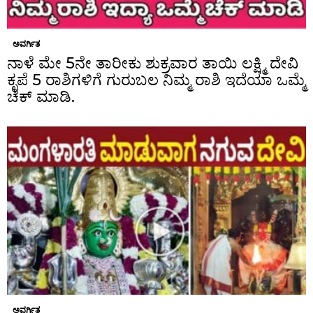
ಅವರ್ಗಿತ
ನಾಳೆ ಮೇ 5ನೇ ತಾರೀಕು ಶುಕ್ರವಾರ ತಾಯಿ ಲಕ್ಷ್ಮಿ ದೇವಿ
ಕೃಪೆ 5 ರಾಶಿಗಳಿಗೆ ಗುರುಬಲ ನಿಮ್ಮ ರಾಶಿ ಇದೆಯಾ ಒಮ್ಮೆ
ಚೆಕ್ ಮಾಡಿ.
ಅವರ್ಗಿತ