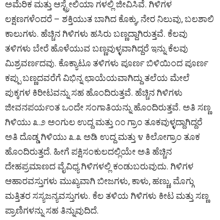
ಅಮೆರಿಕ ಮತ್ತು ಆಸ್ಟ್ರೇಲಿಯಾ ಗಳಲ್ಲಿ ಜೀವಿಸಿವೆ. ಗಿಳಿಗಳ
ಲಕ್ಷಣಗಳೆಂದರೆ – ಶಕ್ತಿಯುತ ಬಾಗಿದ ಕೊಕ್ಕು, ನೇರ ನಿಲುವು, ಬಲಶಾಲಿ
ಕಾಲುಗಳು. ಹೆಚ್ಚಿನ ಗಿಳಿಗಳು ಹಸಿರು ಬಣ್ಣದ್ದಾಗಿರುತ್ತವೆ. ಕೆಲವು
ತಳಿಗಳು ಬೇರೆ ಹೊಳೆಯುವ ಬಣ್ಣವುಳ್ಳವಾಗಿದ್ದರೆ ಇನ್ನು ಕೆಲವು
ಮಿಶ್ರವರ್ಣದವು. ಕೊಕ್ಯಾಟೂ ತಳಿಗಳು ಪೂರ್ಣ ಬಿಳಿಯಿಂದ ಪೂರ್ಣ
ಕಪ್ಪು ಬಣ್ಣದವರೆಗೆ ವಿಭಿನ್ನ ಛಾಯೆಯವಾಗಿದ್ದು ತಲೆಯ ಮೇಲೆ
ಪುಕ್ಕಗಳ ಕಿರೀಟವನ್ನು ಸಹ ಹೊಂದಿರುತ್ತವೆ. ಹೆಚ್ಚಿನ ಗಿಳಿಗಳು
ಜೀವನಪರ್ಯಂತ ಒಂದೇ ಸಂಗಾತಿಯನ್ನು ಹೊಂದಿರುತ್ತವೆ. ಅತಿ ಸಣ್ಣ
ಗಿಳಿಯು ೩.೨ ಅಂಗುಲ ಉದ್ದ ಮತ್ತು ೧೦ ಗ್ರಾಂ ತೂಕವುಳ್ಳದ್ದಾಗಿದ್ದರೆ
ಅತಿ ದೊಡ್ಡ ಗಿಳಿಯು ೩.೩ ಅಡಿ ಉದ್ದ ಮತ್ತು ೪ ಕಿಲೋಗ್ರಾಂ ತೂಕ
ಹೊಂದಿರುತ್ತದೆ. ಹೀಗೆ ಪಕ್ಷಿಸಂಕುಲದಲ್ಲಿಯೇ ಅತಿ ಹೆಚ್ಚಿನ
ದೇಹಪ್ರಮಾಣದ ವೈವಿಧ್ಯ ಗಿಳಿಗಳಲ್ಲಿ ಕಂಡುಬರುವುದು. ಗಿಳಿಗಳ
ಆಹಾರವಸ್ತುಗಳು ಮುಖ್ಯವಾಗಿ ಬೀಜಗಳು, ಕಾಳು, ಹಣ್ಣು, ಮೊಗ್ಗು
ಮತ್ತಿತರ ಸಸ್ಯಜನ್ಯವಸ್ತುಗಳು. ಕೆಲ ತಳಿಯ ಗಿಳಿಗಳು ಕೀಟ ಮತ್ತು ಸಣ್ಣ
ಪ್ರಾಣಿಗಳನ್ನು ಸಹ ತಿನ್ನುವುದಿದೆ.