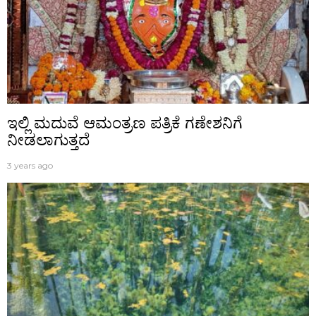
ಇಲ್ಲಿ ಮದುವೆ ಆಮಂತ್ರಣ ಪತ್ರಿಕೆ ಗಣೇಶನಿಗೆ
ನೀಡಲಾಗುತ್ತದೆ
3 years ago