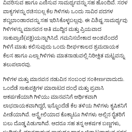
ವಿವರಿಸುವ ಹಾಗೂ ಎಣಿಸುವ ಸಾಮರ್ಥ್ಯವನ್ನು ಸಹ ಹೊಂದಿವೆ. ಸರಳ
ವಾಕ್ಯಗಳನ್ನು ರಚಿಸಬಲ್ಲ ಕೆಲ ಗಿಳಿಗಳು ಒಂದು ಸಾವಿರ ಪದಗಳ
ಶಬ್ದಭಾಂಡಾರವನ್ನು ಸಹ ಇರಿಸಿಕೊಳ್ಳಬಲ್ಲವು. ಈ ವಿಶಿಷ್ಟ ಸಾಮರ್ಥ್ಯವು
ಗಿಳಿಗಳನ್ನು ಮಾನವನ ಅತಿ ಮುದ್ದಿನ ಮತ್ತು ಪ್ರಿಯವಾದ
ಸಾಕುಪ್ರಾಣಿ(ಪಕ್ಷಿ)ಯನ್ನಾಗಿಸಿದೆ. ಗಮನಿಸಬೇಕಾದ ಅಂಶವೆಂದರೆ
ಗಿಳಿಗೆ ಮಾತು ಕಲಿಸುವುದು ಒಂದು ದೀರ್ಘಕಾಲದ ಶ್ರಮದಾಯಕ
ಕೆಲಸ ಹಾಗೂ ಎಲ್ಲಾ ಗಿಳಿಗಳು ಮಾತನಾಡುವಲ್ಲಿ ನಿರೀಕ್ಷಿತ ಮಟ್ಟವನ್ನು
ತಲುಪಲಾರವು.
ಗಿಳಿಗಳ ಮತ್ತು ಮಾನವನ ನಡುವಿನ ಸಂಬಂಧ ಸಂಕೀರ್ಣವಾದುದು.
ಒಂದೆಡೆ ಸಾಕುಪಕ್ಷಿಗಳ ಮಾರಾಟದ ದಂಧೆ ಮತ್ತು ಪ್ರವಾಸಿ
ಆಕರ್ಷಣೆಯಾಗಿ ಗಿಳಿಯು ಮಾನವನಿಗೆ ಆರ್ಥಿಕವಾಗಿ
ಲಾಭದಾಯಕವಾಗಿದ್ದರೆ, ಇನ್ನೊಂದೆಡೆ ಕೆಲ ತಳಿಯ ಗಿಳಿಗಳು ಕೃಷಿಕನಿಗೆ
ಪೀಡೆಯಾಗಿವೆ. ಆಸ್ಟ್ರೇಲಿಯಾದ ಕೊಕ್ಯಾಟೂ ಗಿಳಿಗಳು ಅಲ್ಲಿನ ರೈತರಿಗೆ
ಬಲು ದೊಡ್ಡ ಪಿಡುಗಾಗಿವೆ. ಆದರೂ ಸಹ ತನ್ನ ಆಕರ್ಷಕ ಬಣ್ಣಗಳು,