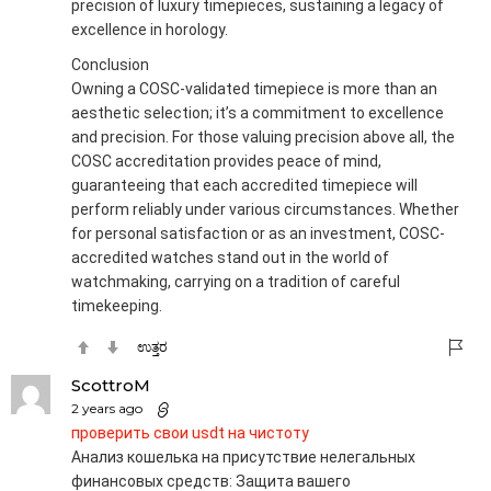
precision of luxury timepieces, sustaining a legacy of
excellence in horology.
Conclusion
Owning a COSC-validated timepiece is more than an
aesthetic selection; it’s a commitment to excellence
and precision. For those valuing precision above all, the
COSC accreditation provides peace of mind,
guaranteeing that each accredited timepiece will
perform reliably under various circumstances. Whether
for personal satisfaction or as an investment, COSC-
accredited watches stand out in the world of
watchmaking, carrying on a tradition of careful
timekeeping.
ಉತ್ತರ
ScottroM
2 years ago
проверить свои usdt на чистоту
Анализ кошелька на присутствие нелегальных
финансовых средств: Защита вашего