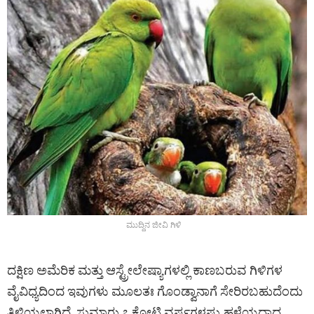
ಮುದ್ದಿನ ಜೀವಿ ಗಿಳಿ
ದಕ್ಷಿಣ ಅಮೆರಿಕ ಮತ್ತು ಆಸ್ಟ್ರೇಲೇಷ್ಯಾಗಳಲ್ಲಿ ಕಾಣಬರುವ ಗಿಳಿಗಳ
ವೈವಿಧ್ಯದಿಂದ ಇವುಗಳು ಮೂಲತಃ ಗೊಂಡ್ವಾನಾಗೆ ಸೇರಿರಬಹುದೆಂದು
ತಿಳಿಯಲಾಗಿದೆ. ಸುಮಾರು ೭ ಕೋಟಿ ವರ್ಷಗಳಷ್ಟು ಹಳೆಯದಾದ