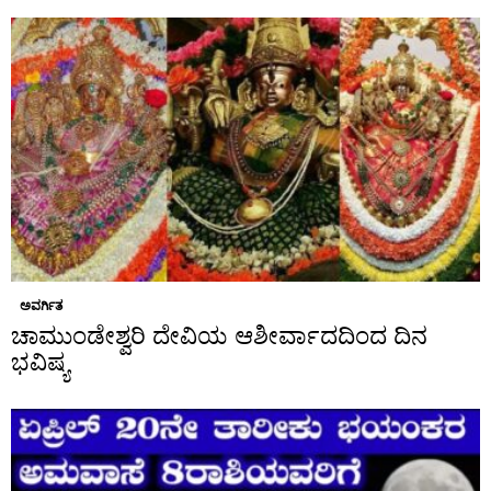
ಅವರ್ಗಿತ
ಚಾಮುಂಡೇಶ್ವರಿ ದೇವಿಯ ಆಶೀರ್ವಾದದಿಂದ ದಿನ
ಭವಿಷ್ಯ