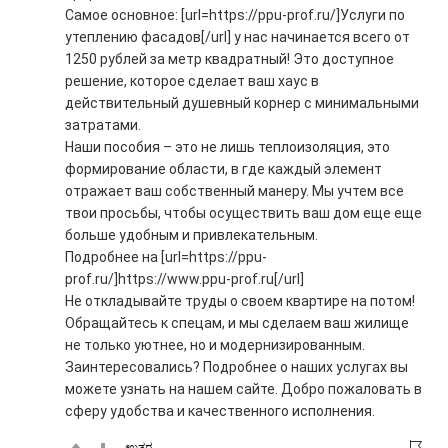
Самое основное: [url=https://ppu-prof.ru/]Услуги по
утеплению фасадов[/url] у нас начинается всего от
1250 рублей за метр квадратный! Это доступное
решение, которое сделает ваш хаус в
действительный душевный корнер с минимальными
затратами.
Наши пособия – это не лишь теплоизоляция, это
формирование области, в где каждый элемент
отражает ваш собственный манеру. Мы учтем все
твои просьбы, чтобы осуществить ваш дом еще еще
больше удобным и привлекательным.
Подробнее на [url=https://ppu-
prof.ru/]https://www.ppu-prof.ru[/url]
Не откладывайте труды о своем квартире на потом!
Обращайтесь к спецам, и мы сделаем ваш жилище
не только уютнее, но и модернизированным.
Заинтересовались? Подробнее о наших услугах вы
можете узнать на нашем сайте. Добро пожаловать в
сферу удобства и качественного исполнения.
ಉತ್ತರ