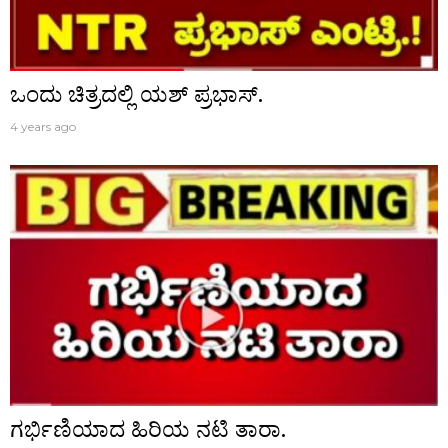
ಒಂದು ಚಿತ್ರದಲ್ಲಿ ಯಶ್ ಪ್ರಭಾಸ್.
4 years ago
ಗರ್ಭಿಣಿಯಾದ ಹಿರಿಯ ನಟಿ ತಾರಾ.