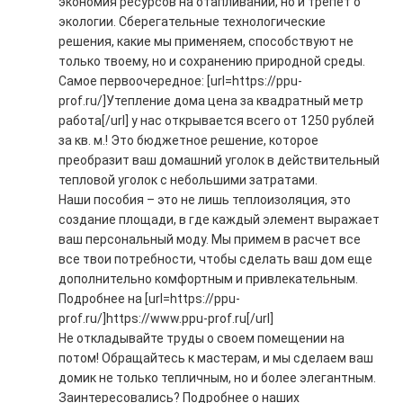
экономия ресурсов на отапливании, но и трепет о
экологии. Сберегательные технологические
решения, какие мы применяем, способствуют не
только твоему, но и сохранению природной среды.
Самое первоочередное: [url=https://ppu-
prof.ru/]Утепление дома цена за квадратный метр
работа[/url] у нас открывается всего от 1250 рублей
за кв. м.! Это бюджетное решение, которое
преобразит ваш домашний уголок в действительный
тепловой уголок с небольшими затратами.
Наши пособия – это не лишь теплоизоляция, это
создание площади, в где каждый элемент выражает
ваш персональный моду. Мы примем в расчет все
все твои потребности, чтобы сделать ваш дом еще
дополнительно комфортным и привлекательным.
Подробнее на [url=https://ppu-
prof.ru/]https://www.ppu-prof.ru[/url]
Не откладывайте труды о своем помещении на
потом! Обращайтесь к мастерам, и мы сделаем ваш
домик не только тепличным, но и более элегантным.
Заинтересовались? Подробнее о наших