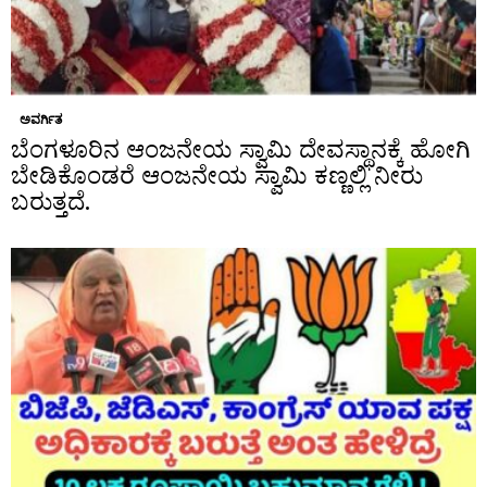
ಅವರ್ಗಿತ
ಬೆಂಗಳೂರಿನ ಆಂಜನೇಯ ಸ್ವಾಮಿ ದೇವಸ್ಥಾನಕ್ಕೆ ಹೋಗಿ
ಬೇಡಿಕೊಂಡರೆ ಆಂಜನೇಯ ಸ್ವಾಮಿ ಕಣ್ಣಲ್ಲಿ ನೀರು
ಬರುತ್ತದೆ.