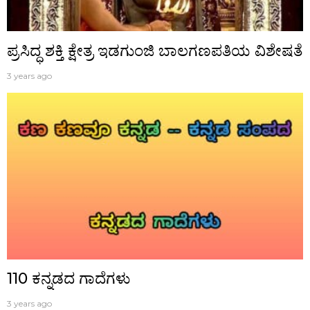
ಪ್ರಸಿದ್ಧ‌ ಶಕ್ತಿ ಕ್ಷೇತ್ರ ಇಡಗುಂಜಿ ಬಾಲಗಣಪತಿಯ ವಿಶೇಷತೆ
3 years ago
110 ಕನ್ನಡದ ಗಾದೆಗಳು
3 years ago