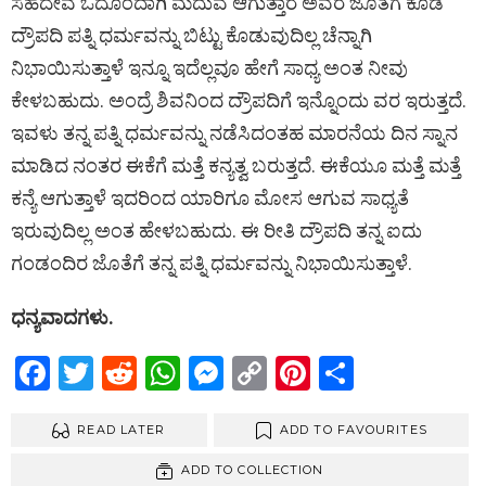
ಸಹದೇವ ಓದೊಂದಾಗಿ ಮದುವೆ ಆಗುತ್ತಾರೆ ಅವರ ಜೊತೆಗೆ ಕೂಡ
ದ್ರೌಪದಿ ಪತ್ನಿ ಧರ್ಮವನ್ನು ಬಿಟ್ಟು ಕೊಡುವುದಿಲ್ಲ ಚೆನ್ನಾಗಿ
ನಿಭಾಯಿಸುತ್ತಾಳೆ ಇನ್ನೂ ಇದೆಲ್ಲವೂ ಹೇಗೆ ಸಾಧ್ಯ ಅಂತ ನೀವು
ಕೇಳಬಹುದು. ಅಂದ್ರೆ ಶಿವನಿಂದ ದ್ರೌಪದಿಗೆ ಇನ್ನೊಂದು ವರ ಇರುತ್ತದೆ.
ಇವಳು ತನ್ನ ಪತ್ನಿ ಧರ್ಮವನ್ನು ನಡೆಸಿದಂತಹ ಮಾರನೆಯ ದಿನ ಸ್ನಾನ
ಮಾಡಿದ ನಂತರ ಈಕೆಗೆ ಮತ್ತೆ ಕನ್ಯತ್ವ ಬರುತ್ತದೆ. ಈಕೆಯೂ ಮತ್ತೆ ಮತ್ತೆ
ಕನ್ಯೆ ಆಗುತ್ತಾಳೆ ಇದರಿಂದ ಯಾರಿಗೂ ಮೋಸ ಆಗುವ ಸಾಧ್ಯತೆ
ಇರುವುದಿಲ್ಲ ಅಂತ ಹೇಳಬಹುದು. ಈ ರೀತಿ ದ್ರೌಪದಿ ತನ್ನ ಐದು
ಗಂಡಂದಿರ ಜೊತೆಗೆ ತನ್ನ ಪತ್ನಿ ಧರ್ಮವನ್ನು ನಿಭಾಯಿಸುತ್ತಾಳೆ.
ಧನ್ಯವಾದಗಳು.
F
T
R
W
M
C
Pi
S
a
wi
e
h
es
o
nt
h
ce
READ LATER
tt
d
at
se
py
ADD TO FAVOURITES
er
ar
b
er
di
s
n
Li
es
e
ADD TO COLLECTION