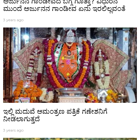
ಅರ್ಜುನನ ಗಾಂಡೀವದ ಬಗ್ಗೆ ಗೊತ್ತಾ? ವಿಧುರನ
ಮುಂದೆ ಅರ್ಜುನನ ಗಾಂಡೀವ ಏನು ಇರಲಿಲ್ಲವಂತೆ
3 years ago
ಇಲ್ಲಿ ಮದುವೆ ಆಮಂತ್ರಣ ಪತ್ರಿಕೆ ಗಣೇಶನಿಗೆ
ನೀಡಲಾಗುತ್ತದೆ
3 years ago