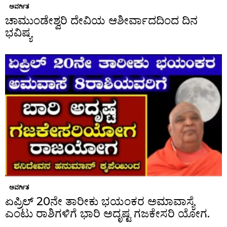
ಅವರ್ಗಿತ
ಚಾಮುಂಡೇಶ್ವರಿ ದೇವಿಯ ಆಶೀರ್ವಾದದಿಂದ ದಿನ
ಭವಿಷ್ಯ
ಅವರ್ಗಿತ
ಏಪ್ರಿಲ್ 20ನೇ ತಾರೀಕು ಭಯಂಕರ ಅಮಾವಾಸ್ಯೆ
ಎಂಟು ರಾಶಿಗಳಿಗೆ ಭಾರಿ ಅದೃಷ್ಟ ಗಜಕೇಸರಿ ಯೋಗ.