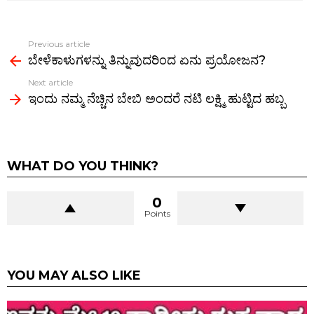
o
t
A
g
n
t
o
p
er
k
Previous article
See
k
p
ಬೇಳೆಕಾಳುಗಳನ್ನು ತಿನ್ನುವುದರಿಂದ ಏನು ಪ್ರಯೋಜನ?
more
Next article
ಇಂದು ನಮ್ಮ ನೆಚ್ಚಿನ ಬೇಬಿ ಅಂದರೆ ನಟಿ ಲಕ್ಷ್ಮಿ ಹುಟ್ಟಿದ ಹಬ್ಬ
WHAT DO YOU THINK?
0
Points
YOU MAY ALSO LIKE