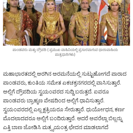
ಪಾಂಡವರು ಮತ್ತು ದ್ರೌಪದಿ ( ಪ್ರಮುಖ ವಾಹಿನಿಯಲ್ಲಿ ಪ್ರಸಾರವಾಗುವ ಧಾರಾವಾಹಿಯ
ಪಾತ್ರಧಾರಿಗಳು)
ಮಹಾಭಾರತದಲ್ಲಿ ಅರಗಿನ ಅರಮನೆಯಲ್ಲಿ ಸುಟ್ಟುಹೋಗದೆ ಪಾರಾದ
ಪಾಂಡವರು, ಕುಂತಿಯ ಸಮೇತ ಏಕಚಕ್ರನಗರದಲ್ಲಿ ವಾಸಿಸುತ್ತಾರೆ.
ಅಲ್ಲಿಗೆ ದ್ರೌಪದಿಯ ಸ್ವಯಂವರದ ಸುದ್ದಿ ಬರುತ್ತದೆ. ಐವರೂ
ಪಾಂಡವರು ಬ್ರಾಹ್ಮಣ ವೇಷದಿಂದ ಅಲ್ಲಿಗೆ ಧಾವಿಸುತ್ತಾರೆ.
ಸ್ವಯಂವರದಲ್ಲಿ ಎಲ್ಲ ಕ್ಷತ್ರಿಯರೂ ಸೇರುತ್ತಾರೆ. ಧುರ್ಯೋಧನ, ಕರ್ಣ
ಮೊದಲಾದವರೂ ಅಲ್ಲಿಗೆ ಬಂದಿರುತ್ತಾರೆ. ಆದರೆ ಅವರೆಲ್ಲಾ ಬಿಲ್ಲನ್ನು
ಎತ್ತಿ ಬಾಣ ಜೋಡಿಸಿ ಮತ್ಸ್ಯಯಂತ್ರ ಛೇದನ ಮಾಡಲಾಗದೆ