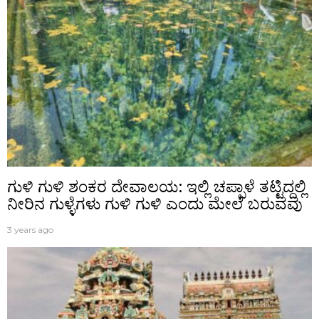
ಗುಳಿ ಗುಳಿ ಶಂಕರ ದೇವಾಲಯ: ಇಲ್ಲಿ ಚಪ್ಪಾಳೆ ತಟ್ಟಿದ್ದಲ್ಲಿ
ನೀರಿನ ಗುಳ್ಳೆಗಳು ಗುಳಿ ಗುಳಿ ಎಂದು ಮೇಲೆ ಬರುವವು
3 years ago