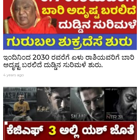
ಇಂದಿನಿಂದ 2030 ರವರೆಗೆ ಏಳು ರಾಶಿಯವರಿಗೆ ಬಾರಿ
ಅದೃಷ್ಟ ಬರಲಿದೆ ದುಡ್ಡಿನ ಸುರಿಮಳೆ ಶುರು.
4 years ago