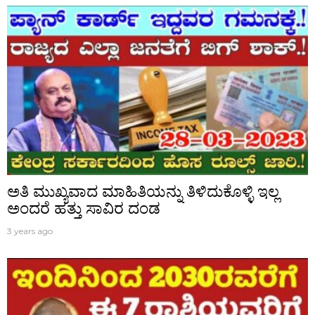
ಅತಿ ಮುಖ್ಯವಾದ ಮಾಹಿತಿಯನ್ನು ತಿಳಿದುಕೊಳ್ಳಿ ಇಲ್ಲ
ಅಂದರೆ ಹತ್ತು ಸಾವಿರ ದಂಡ
3 years ago