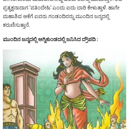
ಪ್ರತ್ಯಕ್ಷನಾದಾಗ ‘ಪತಿಂದೇಹಿ’ ಎಂದು ಐದು ಬಾರಿ ಕೇಳುತ್ತಾಳೆ. ಹಾಗೇ
ಮಹಾಶಿವ ಆಕೆಗೆ ಐವರು ಗಂಡಂದಿರನ್ನು ಮುಂದಿನ ಜನ್ಮದಲ್ಲಿ
ಕರುಣಿಸುತ್ತಾನೆ.
ಮುಂದಿನ ಜನ್ಮದಲ್ಲಿ ಅಗ್ನಿಕುಂಡದಲ್ಲಿ ಜನಿಸಿದ ದ್ರೌಪದಿ :