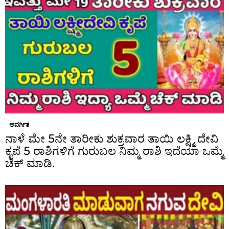
ಅವರ್ಗಿತ
ನಾಳೆ ಮೇ 5ನೇ ತಾರೀಕು ಶುಕ್ರವಾರ ತಾಯಿ ಲಕ್ಷ್ಮಿ ದೇವಿ
ಕೃಪೆ 5 ರಾಶಿಗಳಿಗೆ ಗುರುಬಲ ನಿಮ್ಮ ರಾಶಿ ಇದೆಯಾ ಒಮ್ಮೆ
ಚೆಕ್ ಮಾಡಿ.