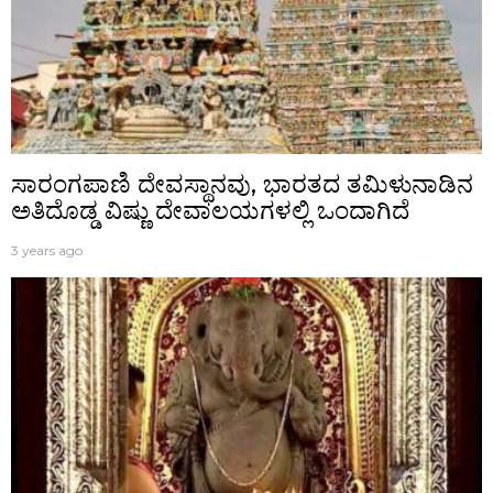
ಸಾರಂಗಪಾಣಿ ದೇವಸ್ಥಾನವು, ಭಾರತದ ತಮಿಳುನಾಡಿನ
ಅತಿದೊಡ್ಡ ವಿಷ್ಣು ದೇವಾಲಯಗಳಲ್ಲಿ ಒಂದಾಗಿದೆ
3 years ago