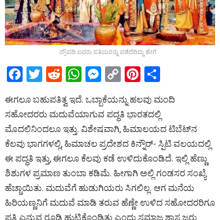
ದ್ರೌಪದಿ ಐವರು ಪತಿಯರನ್ನು ಪಡೆದೆದಿದ್ದು ಹೇಗೆ
F
T
R
W
M
C
Pi
S
a
wi
e
h
es
o
nt
h
ಈಗಲೂ ಬಹುಪತಿತ್ವ ಇದೆ. ಒಬ್ಬಾಕೆಯನ್ನು ಹಲವು ಮಂದಿ
ce
tt
d
at
se
py
er
ar
ಸಹೋದರರು ಮದುವೆಯಾಗುವ ಪದ್ಧತಿ ಭಾರತದಲ್ಲಿ
b
er
di
s
n
Li
es
e
ಮೊದಲಿನಿಂದಲೂ ಇತ್ತು. ವಿಶೇಷವಾಗಿ, ಹಿಮಾಲಯದ ಟಿಬೆಟ್‌ನ
o
t
A
g
n
t
ಕೆಲವು ಭಾಗಗಳಲ್ಲಿ, ಹಿಮಾಚಲ ಪ್ರದೇಶದ ಕಿನ್ನೌರ್‌- ಸ್ಪಿಟಿ ವಲಯದಲ್ಲಿ
o
p
er
k
ಈ ಪದ್ಧತಿ ಇತ್ತು, ಈಗಲೂ ಕೆಲವು ಕಡೆ ಉಳಿದುಕೊಂಡಿದೆ. ಇಲ್ಲಿ ಹೆಣ್ಣು
k
p
ಶಿಶುಗಳ ಪ್ರಮಾಣ ತುಂಬಾ ಕಡಿಮೆ. ಹೀಗಾಗಿ ಅಲ್ಲಿ ಗಂಡಸರ ಸಂಖ್ಯೆ
ಹೆಚ್ಚಾಯಿತು. ಮದುವೆಗೆ ಹುಡುಗಿಯರು ಸಿಗಲಿಲ್ಲ. ಆಗ ಮನೆಯ
ಹಿರಿಯಣ್ಣನಿಗೆ ಮದುವೆ ಮಾಡಿ ತರುವ ಹೆಣ್ಣೇ ಉಳಿದ ಸಹೋದರರಿಗೂ
ಪತ್ನಿ ಎನ್ನುವ ರೂಢಿ ಹುಟ್ಟಿಕೊಂಡಿತು ಎಂದು ಸಮಾಜ ಶಾಸ್ತ್ರಜ್ಞರು