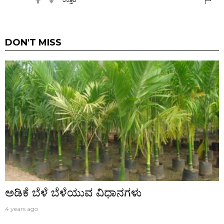
DON'T MISS
ಅಡಿಕೆ ಬೆಳೆ ಬೆಳೆಯುವ ವಿಧಾನಗಳು
4 years ago