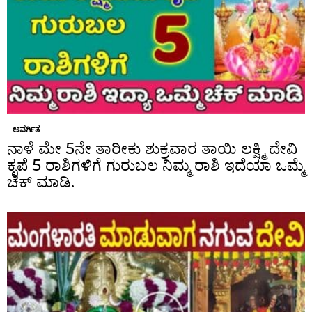
ಅವರ್ಗಿತ
ನಾಳೆ ಮೇ 5ನೇ ತಾರೀಕು ಶುಕ್ರವಾರ ತಾಯಿ ಲಕ್ಷ್ಮಿ ದೇವಿ
ಕೃಪೆ 5 ರಾಶಿಗಳಿಗೆ ಗುರುಬಲ ನಿಮ್ಮ ರಾಶಿ ಇದೆಯಾ ಒಮ್ಮೆ
ಚೆಕ್ ಮಾಡಿ.