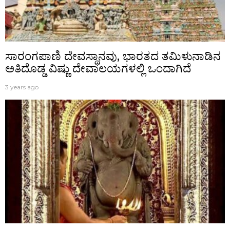
ಸಾರಂಗಪಾಣಿ ದೇವಸ್ಥಾನವು, ಭಾರತದ ತಮಿಳುನಾಡಿನ
ಅತಿದೊಡ್ಡ ವಿಷ್ಣು ದೇವಾಲಯಗಳಲ್ಲಿ ಒಂದಾಗಿದೆ
3 years ago