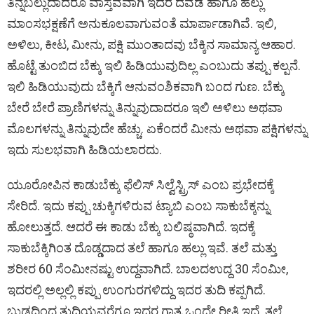
ತಿನ್ನಬಲ್ಲುದಾದರೂ ವಾಸ್ತವವಾಗಿ ಇದರ ದವಡೆ ಹಾಗೂ ಹಲ್ಲು
ಮಾಂಸಭಕ್ಷಣೆಗೆ ಅನುಕೂಲವಾಗುವಂತೆ ಮಾರ್ಪಾಡಾಗಿವೆ. ಇಲಿ,
ಅಳಿಲು, ಕೀಟ, ಮೀನು, ಪಕ್ಷಿ ಮುಂತಾದವು ಬೆಕ್ಕಿನ ಸಾಮಾನ್ಯ ಆಹಾರ.
ಹೊಟ್ಟೆ ತುಂಬಿದ ಬೆಕ್ಕು ಇಲಿ ಹಿಡಿಯುವುದಿಲ್ಲ ಎಂಬುದು ತಪ್ಪು ಕಲ್ಪನೆ.
ಇಲಿ ಹಿಡಿಯುವುದು ಬೆಕ್ಕಿಗೆ ಆನುವಂಶಿಕವಾಗಿ ಬಂದ ಗುಣ. ಬೆಕ್ಕು
ಬೇರೆ ಬೇರೆ ಪ್ರಾಣಿಗಳನ್ನು ತಿನ್ನುವುದಾದರೂ ಇಲಿ ಅಳಿಲು ಅಥವಾ
ಮೊಲಗಳನ್ನು ತಿನ್ನುವುದೇ ಹೆಚ್ಚು. ಏಕೆಂದರೆ ಮೀನು ಅಥವಾ ಪಕ್ಷಿಗಳನ್ನು
ಇದು ಸುಲಭವಾಗಿ ಹಿಡಿಯಲಾರದು.
ಯೂರೋಪಿನ ಕಾಡುಬೆಕ್ಕು ಫೆಲಿಸ್ ಸಿಲ್ವೆಸ್ಟ್ರಿಸ್ ಎಂಬ ಪ್ರಭೇದಕ್ಕೆ
ಸೇರಿದೆ. ಇದು ಕಪ್ಪು ಚುಕ್ಕಿಗಳಿರುವ ಟ್ಯಾಬಿ ಎಂಬ ಸಾಕುಬೆಕ್ಕನ್ನು
ಹೋಲುತ್ತದೆ. ಆದರೆ ಈ ಕಾಡು ಬೆಕ್ಕು ಬಲಿಷ್ಠವಾಗಿದೆ. ಇದಕ್ಕೆ
ಸಾಕುಬೆಕ್ಕಿಗಿಂತ ದೊಡ್ಡದಾದ ತಲೆ ಹಾಗೂ ಹಲ್ಲು ಇವೆ. ತಲೆ ಮತ್ತು
ಶರೀರ 60 ಸೆಂಮೀನಷ್ಟು ಉದ್ದವಾಗಿದೆ. ಬಾಲದಉದ್ದ 30 ಸೆಂಮೀ,
ಇದರಲ್ಲಿ ಅಲ್ಲಲ್ಲಿ ಕಪ್ಪು ಉಂಗುರಗಳಿದ್ದು ಇದರ ತುದಿ ಕಪ್ಪಗಿದೆ.
ಬುಡದಿಂದ ತುದಿಯವರೆಗೂ ಇದರ ಗಾತ್ರ ಒಂದೇ ರೀತಿ ಇದೆ. ತಲೆ