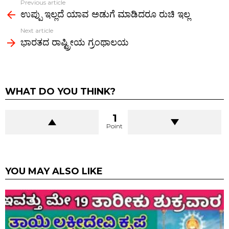
Previous article
See
k
p
ಉಪ್ಪು ಇಲ್ಲದೆ ಯಾವ ಅಡುಗೆ ಮಾಡಿದರೂ ರುಚಿ ಇಲ್ಲ
more
Next article
ಭಾರತದ ರಾಷ್ಟ್ರೀಯ ಗ್ರಂಥಾಲಯ
WHAT DO YOU THINK?
1
Point
YOU MAY ALSO LIKE