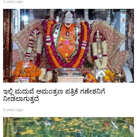
3 years ago
ಇಲ್ಲಿ ಮದುವೆ ಆಮಂತ್ರಣ ಪತ್ರಿಕೆ ಗಣೇಶನಿಗೆ
ನೀಡಲಾಗುತ್ತದೆ
3 years ago