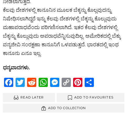
ನೀಡಲಾಗುತ್ತದೆ.
ಕೆಲವು ದೇಶಗಳಲ್ಲಿ ಕಾನೂನಿನ ಮೂಲಕ ಬೆಕ್ಕನ್ನು ಕೊಲ್ಲವುದನ್ನು
ನಿಷೇಧಿಸಲಾಗಿದ್ದರೆ ಇನ್ನು ಕೆಲವು ದೇಶಗಳಲ್ಲಿ ಬೆಕ್ಕನ್ನು ಕೊಲ್ಲುವುದು
ಮಹಾಪರಾಧವೆಂದು ಪರಿಗಣಿಸಲಾಗಿದೆ. ಇತರ ಕೆಲವು ದೇಶಗಳಲ್ಲಿ
ಬೆಕ್ಕನ್ನು ಕೊಲ್ಲುವುದು ಅಪರಾಧವೆನ್ನಿಸುವುದಿಲ್ಲ. ಅಮೇರಿಕದಲ್ಲಿ ಬೆಕ್ಕು
ವನ್ಯಜೀವಿ ಸಂರಕ್ಷಣಾ ಕಾನೂನಿಗೆ ಒಳಪಡುತ್ತದೆ. ಭಾರತದಲ್ಲಿ ಇಂಥ
ಕಾನೂನು ಏನೂ ಇಲ್ಲ.
ಧನ್ಯವಾದಗಳು.
F
T
R
W
M
C
Pi
S
a
wi
e
h
es
o
nt
h
ce
READ LATER
tt
d
at
se
py
ADD TO FAVOURITES
er
ar
b
er
di
s
n
Li
es
e
ADD TO COLLECTION
o
t
A
g
n
t
o
p
er
k