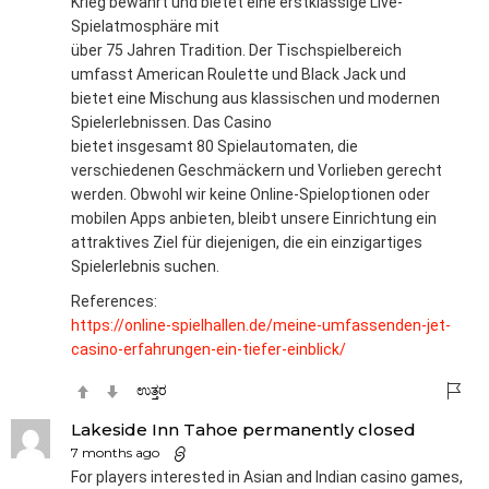
Krieg bewahrt und bietet eine erstklassige Live-
Spielatmosphäre mit
über 75 Jahren Tradition. Der Tischspielbereich
umfasst American Roulette und Black Jack und
bietet eine Mischung aus klassischen und modernen
Spielerlebnissen. Das Casino
bietet insgesamt 80 Spielautomaten, die
verschiedenen Geschmäckern und Vorlieben gerecht
werden. Obwohl wir keine Online-Spieloptionen oder
mobilen Apps anbieten, bleibt unsere Einrichtung ein
attraktives Ziel für diejenigen, die ein einzigartiges
Spielerlebnis suchen.
References:
https://online-spielhallen.de/meine-umfassenden-jet-
casino-erfahrungen-ein-tiefer-einblick/
ಉತ್ತರ
Lakeside Inn Tahoe permanently closed
7 months ago
For players interested in Asian and Indian casino games,