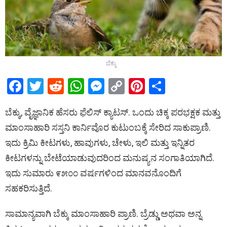
ಬೆಕ್ಕು
F
T
R
W
M
C
Pi
S
a
wi
e
h
es
o
nt
h
ಬೆಕ್ಕು, ವೈಜ್ಞಾನಿಕ ಹೆಸರು ಫೆಲಿಸ್ ಕ್ಯಾಟಸ್. ಒಂದು ಚಿಕ್ಕ ಪರಭಕ್ಷಕ ಮತ್ತು
ce
tt
d
at
se
py
er
ar
ಮಾಂಸಾಹಾರಿ ಸಸ್ತನಿ ಕಾರ್ನಿವೊರ ಕುಟುಂಬಕ್ಕೆ ಸೇರಿದ ಸಾಕುಪ್ರಾಣಿ.
b
er
di
s
n
Li
es
e
ಇದು ಕ್ರಿಮಿ ಕೀಟಗಳು, ಹಾವುಗಳು, ಚೇಳು, ಇಲಿ ಮತ್ತು ಇನ್ನಿತರ
o
t
A
g
n
t
ಕೀಟಗಳನ್ನು ಬೇಟೆಯಾಡುವುದರಿಂದ ಮನುಷ್ಯನ ಸಂಗಾತಿಯಾಗಿದೆ.
o
p
er
k
ಇದು ಸುಮಾರು ೯೫೦೦ ವರ್ಷಗಳಿಂದ ಮಾನವನೊಂದಿಗೆ
k
p
ಸಹಕರಿಸುತ್ತಿದೆ.
ಸಾಮಾನ್ಯವಾಗಿ ಬೆಕ್ಕು ಮಾಂಸಾಹಾರಿ ಪ್ರಾಣಿ. ಬ್ರೆಡ್ಡು ಅಥವಾ ಅನ್ನ