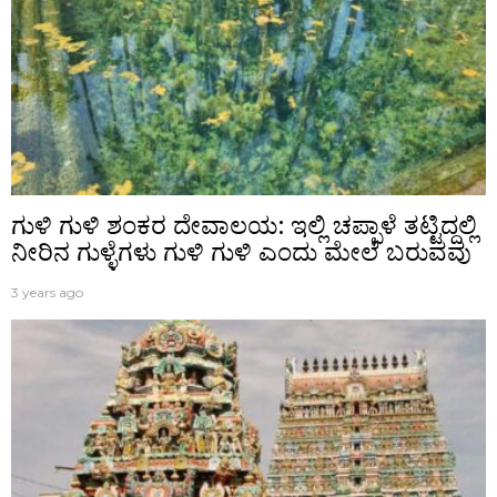
ಗುಳಿ ಗುಳಿ ಶಂಕರ ದೇವಾಲಯ: ಇಲ್ಲಿ ಚಪ್ಪಾಳೆ ತಟ್ಟಿದ್ದಲ್ಲಿ
ನೀರಿನ ಗುಳ್ಳೆಗಳು ಗುಳಿ ಗುಳಿ ಎಂದು ಮೇಲೆ ಬರುವವು
3 years ago