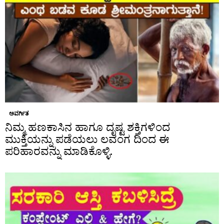
ಅವರ್ಗಿತ
ನಿಮ್ಮ ಹಣಕಾಸಿನ ಹಾಗೂ ದೃಷ್ಟ ಶಕ್ತಿಗಳಿಂದ
ಮುಕ್ತಿಯನ್ನು ಪಡೆಯಲು ಲವಂಗ ದಿಂದ ಈ
ಪರಿಹಾರವನ್ನು ಮಾಡಿಕೊಳ್ಳಿ.