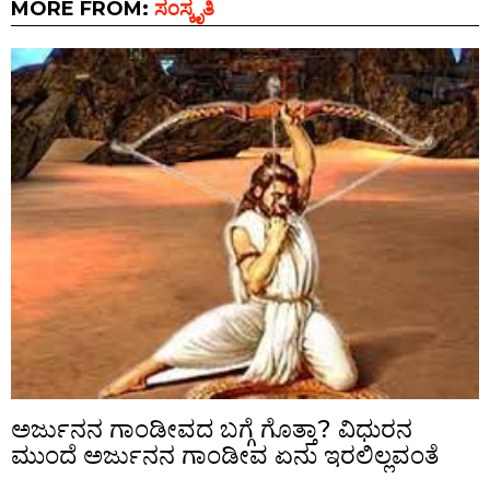
MORE FROM:
ಸಂಸ್ಕೃತಿ
ಅರ್ಜುನನ ಗಾಂಡೀವದ ಬಗ್ಗೆ ಗೊತ್ತಾ? ವಿಧುರನ
ಮುಂದೆ ಅರ್ಜುನನ ಗಾಂಡೀವ ಏನು ಇರಲಿಲ್ಲವಂತೆ