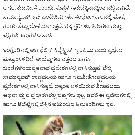
ಅಗಲ, ಕುಡಿಮೀಸೆ ಉಂಟು. ತುಪ್ಪಳ ಸಾಕುಬೆಕ್ಕಿನದಕ್ಕಿಂತ ದಟ್ಟವಾಗಿದೆ.
ಸಾಮಾನ್ಯವಾಗಿ ಇವು ಒಂಟಿಜೀವಿಗಳು. ಸಂಭೋಗಕಾಲದಲ್ಲಿ ಮಾತ್ರ
ಗಂಡು-ಹೆಣ್ಣು ಜೊತೆಯಾಗುತ್ತವೆ. ಚಿಕ್ಕ ಸ್ತನಿಗಳು, ಕೀಟಗಳು ಮತ್ತು
ಪಕ್ಷಿಗಳು ಇವುಗಳ ಆಹಾರ.
ಇಂಗ್ಲೆಂಡಿನಲ್ಲಿ ಈಗ ಫೆಲಿಸ್ ಸಿಲ್ವೆಸ್ಟ್ರಿಸ್ ಗ್ರಾಂಪಿಯ ಎಂಬ ಪ್ರಭೇದ
ಮಾತ್ರ ಉಳಿದಿದೆ. ಈ ಬೆಕ್ಕುಗಳು ಎತ್ತರದ ಹಾಗೂ
ಬಂಡೆಗಳಿಂದಾವೃತವಾದ ಪ್ರದೇಶಗಳಲ್ಲಿ ವಾಸಿಸುತ್ತವೆ. ಬೆಕ್ಕು
ಸಾಮಾನ್ಯವಾಗಿ ಉಷ್ಣವಲಯ ಹಾಗೂ ಸಮಶೀತೋಷ್ಣವಲಯ
ಪ್ರದೇಶಗಳಲ್ಲಿ ವಾಸಿಸುತ್ತದೆ. ಅತ್ಯಂತ ಚಳಿಯಿರುವ ಶೀತವಲಯ
ಅಥವಾ ಧ್ರುವ ಪ್ರದೇಶಗಳಲ್ಲಿ ಬೆಕ್ಕುಗಳು ಇಲ್ಲ. ಆದರೆ ಈ ಪ್ರದೇಶಗಳಲ್ಲಿ
ಹಾಗೂ ಟೆಬೆಟ್ಟಿನಲ್ಲಿ ಬೆಕ್ಕಿನ ಕುಟುಂಬದ ಹಿಮಕರಡಿಗಳು ಇವೆ.