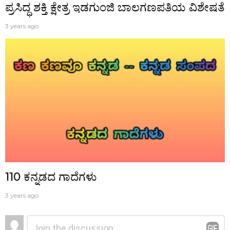
ಪ್ರಸಿದ್ಧ‌ ಶಕ್ತಿ ಕ್ಷೇತ್ರ ಇಡಗುಂಜಿ ಬಾಲಗಣಪತಿಯ ವಿಶೇಷತೆ
3 years ago
110 ಕನ್ನಡದ ಗಾದೆಗಳು
3 years ago
ನಿಮ್ಮದೊಂದು
ಟಿಪ್ಪಣಿ
*