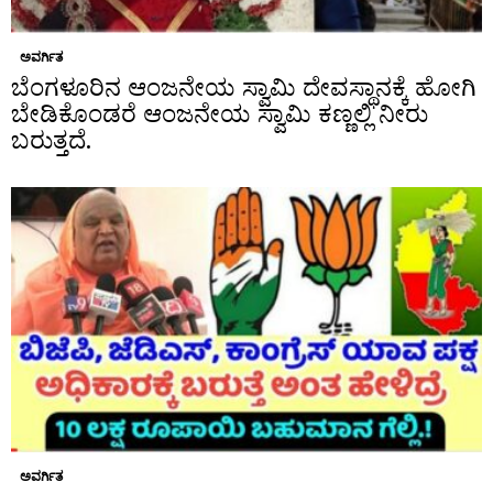
ಅವರ್ಗಿತ
ಬೆಂಗಳೂರಿನ ಆಂಜನೇಯ ಸ್ವಾಮಿ ದೇವಸ್ಥಾನಕ್ಕೆ ಹೋಗಿ
ಬೇಡಿಕೊಂಡರೆ ಆಂಜನೇಯ ಸ್ವಾಮಿ ಕಣ್ಣಲ್ಲಿ ನೀರು
ಬರುತ್ತದೆ.
ಅವರ್ಗಿತ