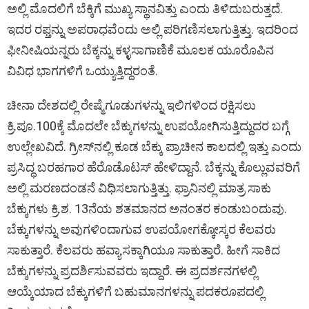
ಅಲ್ಲಿ ಮೊದಲಿಗೆ ಬೆಕ್ಕಿಗೆ ಮುಖ್ಯ ಸ್ಥಾನವಿತ್ತು ಎಂದು ತಿಳಿದುಬರುತ್ತದೆ.
ಇದರ ರಫ್ತನ್ನು ಅಪರಾಧವೆಂದು ಅಲ್ಲಿ ಪರಿಗಣಿಸಲಾಗುತ್ತಿತ್ತು. ಇದರಿಂದ
ಫೀನೀಷಿಯನ್ನರು ಬೆಕ್ಕನ್ನು ಕಳ್ಳಸಾಗಾಣಿಕೆ ಮೂಲಕ ಯೂರೊಪಿನ
ವಿವಿಧ ಭಾಗಗಳಿಗೆ ಒಯ್ಯುತ್ತಿದ್ದರಂತೆ.
ಚೀನಾ ದೇಶದಲ್ಲಿ ರೇಷ್ಮೆಗೂಡುಗಳನ್ನು ಇಲಿಗಳಿಂದ ರಕ್ಷಿಸಲು
ಕ್ರಿ.ಪೂ.100ಕ್ಕೆ ಮೊದಲೇ ಬೆಕ್ಕುಗಳನ್ನು ಉಪಯೋಗಿಸುತ್ತಿದ್ದುದರ ಬಗ್ಗೆ
ಉಲ್ಲೇಖವಿದೆ. ಗ್ರೀಸ್‍ನಲ್ಲಿ ಕೂಡ ಬೆಕ್ಕು ಪ್ರಾಚೀನ ಕಾಲದಲ್ಲಿ ಇತ್ತು ಎಂದು
ಪ್ರಸಿದ್ಧ ಬರಹಗಾರ ಹೆರೊಡೊಟಸ್ ಹೇಳಿದ್ದಾನೆ. ಬೆಕ್ಕನ್ನು ಕೊಲ್ಲುವವರಿಗೆ
ಅಲ್ಲಿ ಮರಣದಂಡನೆ ವಿಧಿಸಲಾಗುತ್ತಿತ್ತು. ಫ್ರಾನಿನಲ್ಲಿ ಮಾತ್ರ ಸಾಕು
ಬೆಕ್ಕುಗಳು ಕ್ರಿ.ಶ. 13ನೆಯ ಶತಮಾನದ ಅನಂತರ ಕಂಡುಬಂದುವು.
ಬೆಕ್ಕುಗಳನ್ನು ಅವುಗಳಿಂದಾಗುವ ಉಪಯೋಗಕ್ಕೋಸ್ಕರ ಕೆಲವರು
ಸಾಕುತ್ತಾರೆ. ಕೆಲವರು ಹವ್ಯಾಸಕ್ಕಾಗಿಯೂ ಸಾಕುತ್ತಾರೆ. ಹೀಗೆ ಸಾಕಿದ
ಬೆಕ್ಕುಗಳನ್ನು ಪ್ರದರ್ಶಿಸುವವರು ಇದ್ದಾರೆ. ಈ ಪ್ರದರ್ಶನಗಳಲ್ಲಿ
ಆಯ್ಕೆಯಾದ ಬೆಕ್ಕುಗಳಿಗೆ ಬಹುಮಾನಗಳನ್ನು ಪದಕರೂಪದಲ್ಲಿ