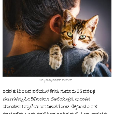
ಬೆಕ್ಕು ಮತ್ತು ಮಾನವ ಸಂಬಂಧ
ಇದರ ಕುಟುಂಬದ ಪಳೆಯುಳಿಕೆಗಳು ಸುಮಾರು 35 ದಶಲಕ್ಷ
ವರ್ಷಗಳಷ್ಟು ಹಿಂದಿನಿಂದಲೂ ದೊರೆಯುತ್ತದೆ. ಪುರಾತನ
ಮಾಂಸಹಾರಿ ಪ್ರಾಣಿಯಿಂದ ವಿಕಾಸಗೊಂಡ ಬೆಕ್ಕಿನಿಂದ ಎರಡು