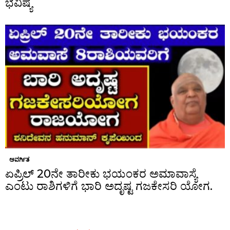
ಭವಿಷ್ಯ
ಅವರ್ಗಿತ
ಏಪ್ರಿಲ್ 20ನೇ ತಾರೀಕು ಭಯಂಕರ ಅಮಾವಾಸ್ಯೆ
ಎಂಟು ರಾಶಿಗಳಿಗೆ ಭಾರಿ ಅದೃಷ್ಟ ಗಜಕೇಸರಿ ಯೋಗ.