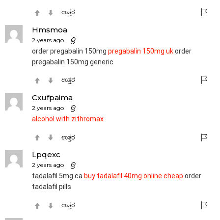
ಉತ್ತರ
Hmsmoa
2 years ago
order pregabalin 150mg
pregabalin 150mg uk
order
pregabalin 150mg generic
ಉತ್ತರ
Cxufpaima
2 years ago
alcohol with zithromax
ಉತ್ತರ
Lpqexc
2 years ago
tadalafil 5mg ca
buy tadalafil 40mg online cheap
order
tadalafil pills
ಉತ್ತರ