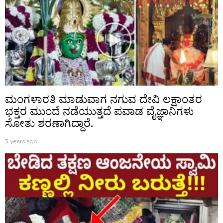
ಮಂಗಳಾರತಿ ಮಾಡುವಾಗ ನಗುವ ದೇವಿ ಲಕ್ಷಾಂತರ
ಭಕ್ತರ ಮುಂದೆ ನಡೆಯುತ್ತದೆ ಪವಾಡ ವೈಜ್ಞಾನಿಗಳು
ಸೋತು ಶರಣಾಗಿದ್ದಾರೆ.
3 years ago