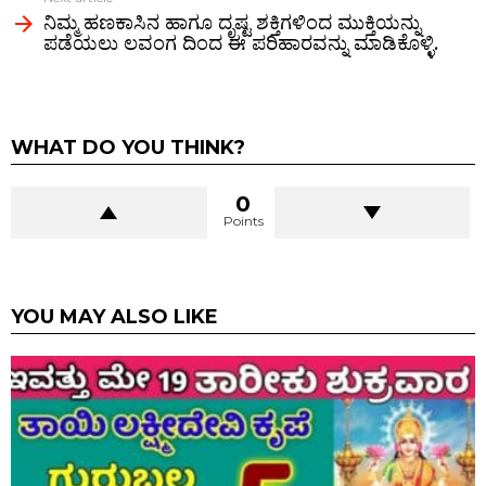
ನಿಮ್ಮ ಹಣಕಾಸಿನ ಹಾಗೂ ದೃಷ್ಟ ಶಕ್ತಿಗಳಿಂದ ಮುಕ್ತಿಯನ್ನು
ಪಡೆಯಲು ಲವಂಗ ದಿಂದ ಈ ಪರಿಹಾರವನ್ನು ಮಾಡಿಕೊಳ್ಳಿ.
WHAT DO YOU THINK?
0
Points
YOU MAY ALSO LIKE