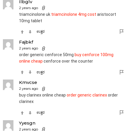
Ilbglv
2 years ago
triamcinolone uk
triamcinolone 4mg cost
aristocort
10mg tablet
ಉತ್ತರ
Fajbkf
2 years ago
order generic cenforce 50mg
buy cenforce 100mg
online cheap
cenforce over the counter
ಉತ್ತರ
Kmvcse
2 years ago
buy clarinex online cheap
order generic clarinex
order
clarinex
ಉತ್ತರ
Yyesgn
2 years ago