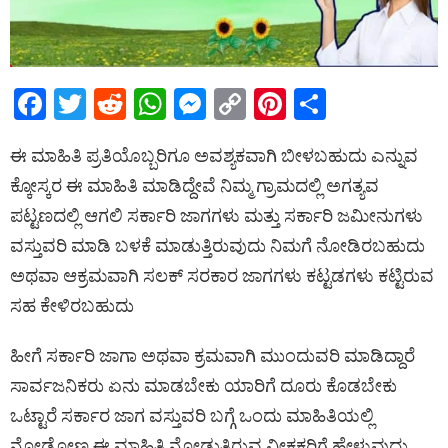
F
T
R
W
M
C
Pi
S
a
wi
e
h
es
o
nt
h
ಈ ಮಾಹಿತಿ ಪ್ರತಿಯೊಬ್ಬರಿಗೂ ಅವಶ್ಯಕವಾಗಿ ಬೀಳಬಹುದು ಎನ್ನುವ
ce
tt
d
at
se
py
er
ar
ಕ್ಕೋಸ್ಕರ ಈ ಮಾಹಿತಿ ಮಾಡಿದ್ದೇವೆ ನಿಮ್ಮ ಗ್ರಾಮದಲ್ಲಿ ಅಗತ್ಯವ
b
er
di
s
n
Li
es
e
ಪಟ್ಟಣದಲ್ಲಿ ಆಗಲಿ ಸರ್ಕಾರಿ ಜಾಗಗಳು ಮತ್ತು ಸರ್ಕಾರಿ ಜಮೀನುಗಳು
o
t
A
g
n
t
ವಸ್ತುವರಿ ಮಾಡಿ ಬಳಕೆ ಮಾಡುತ್ತಿರುವುದು ನಿಮಗೆ ನೋಡಿರಬಹುದು
o
p
er
k
ಅಥವಾ ಆಕ್ರಮವಾಗಿ ಸಲಕ್ ಸರಕಾರ ಜಾಗಗಳು ಕಟ್ಟಡಗಳು ಕಟ್ಟಿರುವ
k
p
ಸಹ ಕೇಳಿರಬಹುದು
ಹೀಗೆ ಸರ್ಕಾರಿ ಜಾಗಾ ಅಥವಾ ಕ್ರಮವಾಗಿ ಮುಂದುವರಿ ಮಾಡಿದ್ದಾರೆ
ಸಾರ್ವಜನಿಕರು ಏನು ಮಾಡಬೇಕು ಯಾರಿಗೆ ದೂರು ಕೊಡಬೇಕು
ಒಟ್ಟಾರೆ ಸರ್ಕಾರ ಜಾಗ ವಸ್ತುವರಿ ಬಗ್ಗೆ ಒಂದು ಮಾಹಿತಿಯಲ್ಲಿ
ನೋಡೋಣ ಈ ಮಾಹಿತಿ ನೋಡುತ್ತಿರುವ ವೀಕ್ಷಕರಿಗೆ ಹೇಳುವುದು