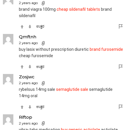
2 years ago
brand viagra 100mg
cheap sildenafil tablets
brand
sildenafil
ಉತ್ತರ
Qmftnh
2 years ago
buy lasix without prescription diuretic
brand furosemide
cheap furosemide
ಉತ್ತರ
Zosjwc
2 years ago
rybelsus 14mg sale
semaglutide sale
semaglutide
14mg oral
ಉತ್ತರ
Riftop
2 years ago
vibra-tabs medication
buy generic acticlate
acticlate