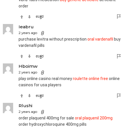
order
ಉತ್ತರ
Ieabru
2 years ago
purchase levitra without prescription
oral vardenafil
buy
vardenafil pills
ಉತ್ತರ
Hboimw
2 years ago
play online casino real money
roulette online free
online
casinos for usa players
ಉತ್ತರ
Rlushi
2 years ago
order plaquenil 400mg for sale
oral plaquenil 200mg
order hydroxychloroquine 400mg pills