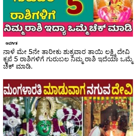
ಅವರ್ಗಿತ
ನಾಳೆ ಮೇ 5ನೇ ತಾರೀಕು ಶುಕ್ರವಾರ ತಾಯಿ ಲಕ್ಷ್ಮಿ ದೇವಿ
ಕೃಪೆ 5 ರಾಶಿಗಳಿಗೆ ಗುರುಬಲ ನಿಮ್ಮ ರಾಶಿ ಇದೆಯಾ ಒಮ್ಮೆ
ಚೆಕ್ ಮಾಡಿ.