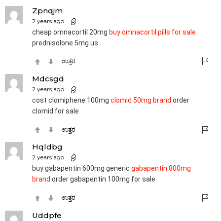
Zpnqjm
2 years ago
cheap omnacortil 20mg
buy omnacortil pills for sale
prednisolone 5mg us
ಉತ್ತರ
Mdcsgd
2 years ago
cost clomiphene 100mg
clomid 50mg brand
order
clomid for sale
ಉತ್ತರ
Hqldbg
2 years ago
buy gabapentin 600mg generic
gabapentin 800mg
brand
order gabapentin 100mg for sale
ಉತ್ತರ
Uddpfe