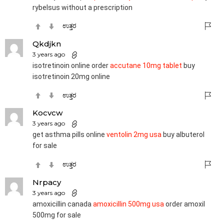
rybelsus without a prescription
ಉತ್ತರ
Qkdjkn
3 years ago
isotretinoin online order
accutane 10mg tablet
buy
isotretinoin 20mg online
ಉತ್ತರ
Kocvcw
3 years ago
get asthma pills online
ventolin 2mg usa
buy albuterol
for sale
ಉತ್ತರ
Nrpacy
3 years ago
amoxicillin canada
amoxicillin 500mg usa
order amoxil
500mg for sale