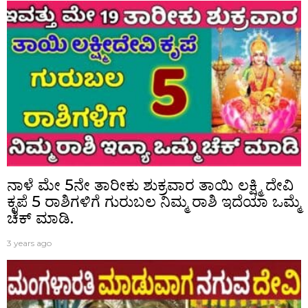
ನಾಳೆ ಮೇ 5ನೇ ತಾರೀಕು ಶುಕ್ರವಾರ ತಾಯಿ ಲಕ್ಷ್ಮಿ ದೇವಿ
ಕೃಪೆ 5 ರಾಶಿಗಳಿಗೆ ಗುರುಬಲ ನಿಮ್ಮ ರಾಶಿ ಇದೆಯಾ ಒಮ್ಮೆ
ಚೆಕ್ ಮಾಡಿ.
3 years ago