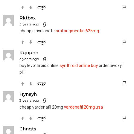
ಉತ್ತರ
Rktbxx
3 years ago
cheap clavulanate
oral augmentin 625mg
ಉತ್ತರ
Kqnphh
3 years ago
buy levothroid online
synthroid online buy
order levoxyl
pill
ಉತ್ತರ
Hynayh
3 years ago
cheap vardenafil 20mg
vardenafil 20mg usa
ಉತ್ತರ
Chnqts