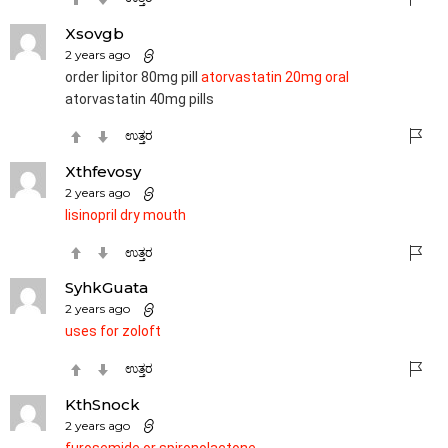
Xsovgb
2 years ago
order lipitor 80mg pill
atorvastatin 20mg oral
atorvastatin 40mg pills
ಉತ್ತರ
Xthfevosy
2 years ago
lisinopril dry mouth
ಉತ್ತರ
SyhkGuata
2 years ago
uses for zoloft
ಉತ್ತರ
KthSnock
2 years ago
furosemide or spironolactone