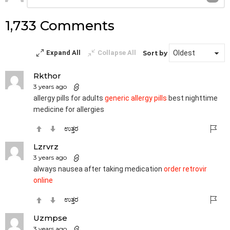
ಉತ್ತರ
1,733 Comments
Expand All
Collapse All
Sort by
Rkthor
3 years ago
allergy pills for adults
generic allergy pills
best nighttime
medicine for allergies
ಉತ್ತರ
Lzrvrz
3 years ago
always nausea after taking medication
order retrovir
online
ಉತ್ತರ
Uzmpse
3 years ago