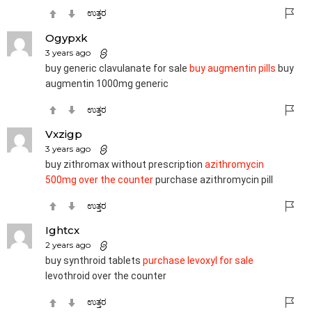
ಉತ್ತರ
Ogypxk
3 years ago
buy generic clavulanate for sale
buy augmentin pills
buy
augmentin 1000mg generic
ಉತ್ತರ
Vxzigp
3 years ago
buy zithromax without prescription
azithromycin
500mg over the counter
purchase azithromycin pill
ಉತ್ತರ
Ightcx
2 years ago
buy synthroid tablets
purchase levoxyl for sale
levothroid over the counter
ಉತ್ತರ