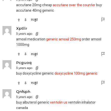
accutane 20mg cheap
accutane over the counter
buy
accutane 40mg generic
ಉತ್ತರ
Xptllr
3 years ago
amoxil medication
generic amoxil 250mg
order amoxil
1000mg
ಉತ್ತರ
Pcguoq
3 years ago
buy doxycycline generic
doxycycline 100mg generic
ಉತ್ತರ
Qnfsph
3 years ago
buy albuterol generic
ventolin us
ventolin inhalator
canada