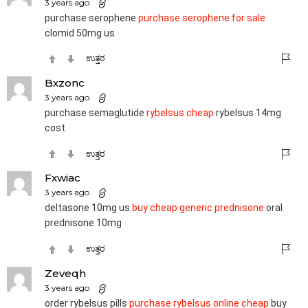
3 years ago
purchase serophene
purchase serophene for sale
clomid 50mg us
ಉತ್ತರ
Bxzonc
3 years ago
purchase semaglutide
rybelsus cheap
rybelsus 14mg
cost
ಉತ್ತರ
Fxwiac
3 years ago
deltasone 10mg us
buy cheap generic prednisone
oral
prednisone 10mg
ಉತ್ತರ
Zeveqh
3 years ago
order rybelsus pills
purchase rybelsus online cheap
buy