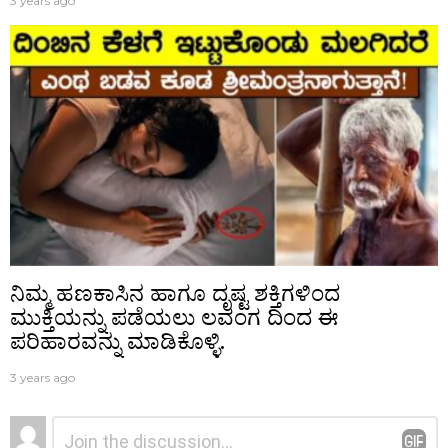
3 years ago
ನಿಮ್ಮ ಹಣಕಾಸಿನ ಹಾಗೂ ದೃಷ್ಟ ಶಕ್ತಿಗಳಿಂದ
ಮುಕ್ತಿಯನ್ನು ಪಡೆಯಲು ಲವಂಗ ದಿಂದ ಈ
ಪರಿಹಾರವನ್ನು ಮಾಡಿಕೊಳ್ಳಿ.
3 years ago
ನಿಮ್ಮದೊಂದು
ಟಿಪ್ಪಣಿ
*