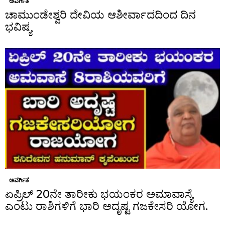
ಅವರ್ಗಿತ
ಚಾಮುಂಡೇಶ್ವರಿ ದೇವಿಯ ಆಶೀರ್ವಾದದಿಂದ ದಿನ
ಭವಿಷ್ಯ
ಅವರ್ಗಿತ
ಏಪ್ರಿಲ್ 20ನೇ ತಾರೀಕು ಭಯಂಕರ ಅಮಾವಾಸ್ಯೆ
ಎಂಟು ರಾಶಿಗಳಿಗೆ ಭಾರಿ ಅದೃಷ್ಟ ಗಜಕೇಸರಿ ಯೋಗ.