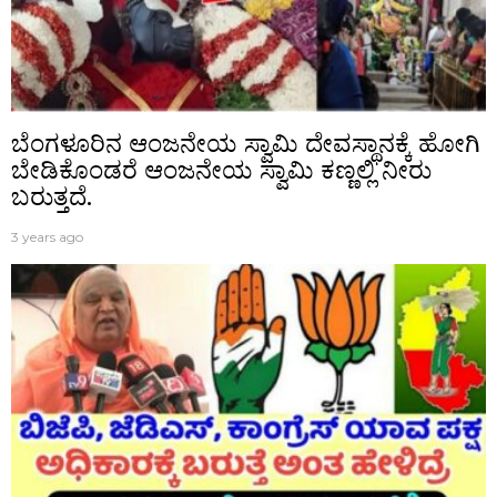
ಬೆಂಗಳೂರಿನ ಆಂಜನೇಯ ಸ್ವಾಮಿ ದೇವಸ್ಥಾನಕ್ಕೆ ಹೋಗಿ
ಬೇಡಿಕೊಂಡರೆ ಆಂಜನೇಯ ಸ್ವಾಮಿ ಕಣ್ಣಲ್ಲಿ ನೀರು
ಬರುತ್ತದೆ.
3 years ago