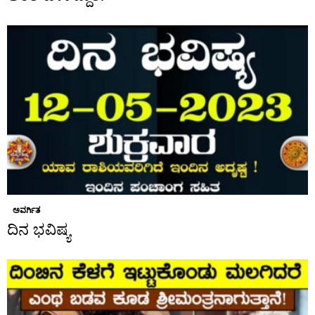
ಅವರ್ಗಿತ
ದಿನ ಭವಿಷ್ಯ