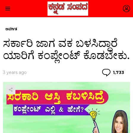
L
Menu
ಅವರ್ಗಿತ
ಸರ್ಕಾರಿ ಜಾಗ ವಕ ಬಳಸಿದ್ದಾರೆ
ಯಾರಿಗೆ ಕಂಪ್ಲೇಂಟ್ ಕೊಡಬೇಕು.
Co
3 years ago
1,733