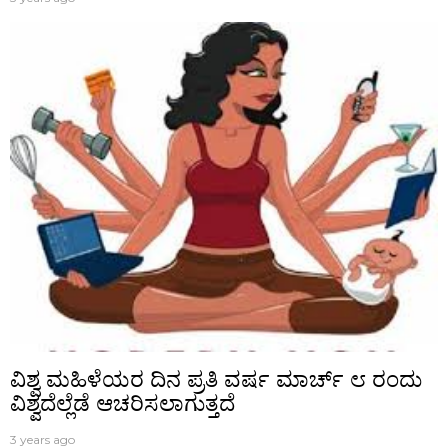
ವಿಶ್ವ ಮಹಿಳೆಯರ ದಿನ ಪ್ರತಿ ವರ್ಷ ಮಾರ್ಚ್ ೮ ರಂದು
ವಿಶ್ವದೆಲ್ಲೆಡೆ ಆಚರಿಸಲಾಗುತ್ತದೆ
3 years ago