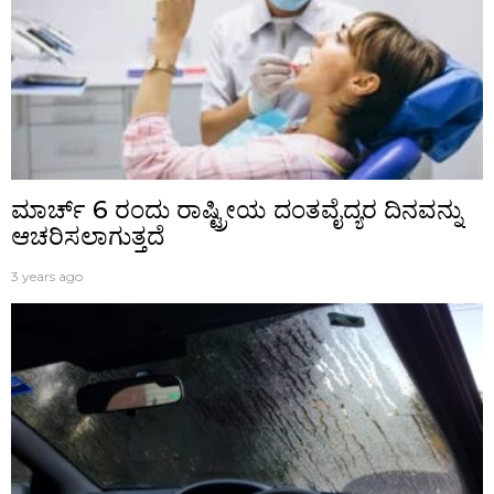
ಮಾರ್ಚ್ 6 ರಂದು ರಾಷ್ಟ್ರೀಯ ದಂತವೈದ್ಯರ ದಿನವನ್ನು
ಆಚರಿಸಲಾಗುತ್ತದೆ
3 years ago