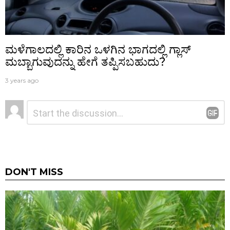
ಮಳೆಗಾಲದಲ್ಲಿ ಕಾರಿನ ಒಳಗಿನ ಭಾಗದಲ್ಲಿ ಗ್ಲಾಸ್‌
ಮಬ್ಬಾಗುವುದನ್ನು ಹೇಗೆ ತಪ್ಪಿಸಬಹುದು?
3 years ago
ನಿಮ್ಮದೊಂದು
ಟಿಪ್ಪಣಿ
*
ಉತ್ತರ
DON'T MISS