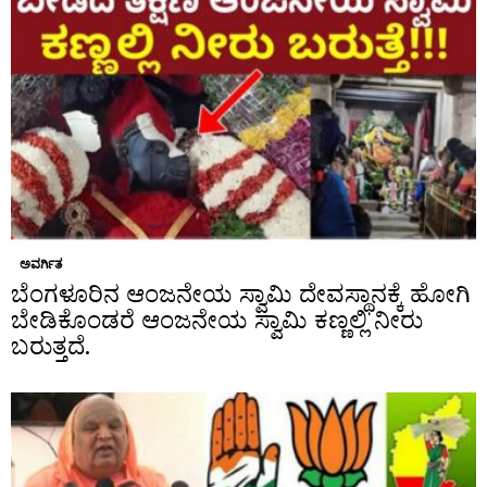
ಅವರ್ಗಿತ
ಬೆಂಗಳೂರಿನ ಆಂಜನೇಯ ಸ್ವಾಮಿ ದೇವಸ್ಥಾನಕ್ಕೆ ಹೋಗಿ
ಬೇಡಿಕೊಂಡರೆ ಆಂಜನೇಯ ಸ್ವಾಮಿ ಕಣ್ಣಲ್ಲಿ ನೀರು
ಬರುತ್ತದೆ.