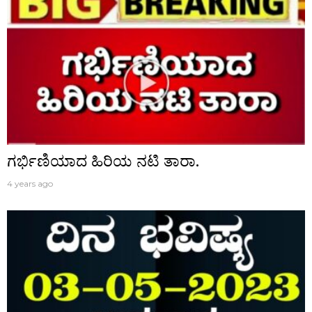
ಗರ್ಭಿಣಿಯಾದ ಹಿರಿಯ ನಟಿ ತಾರಾ.
4 years ago