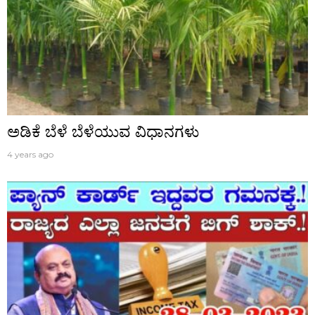
ಅಡಿಕೆ ಬೆಳೆ ಬೆಳೆಯುವ ವಿಧಾನಗಳು
4 years ago