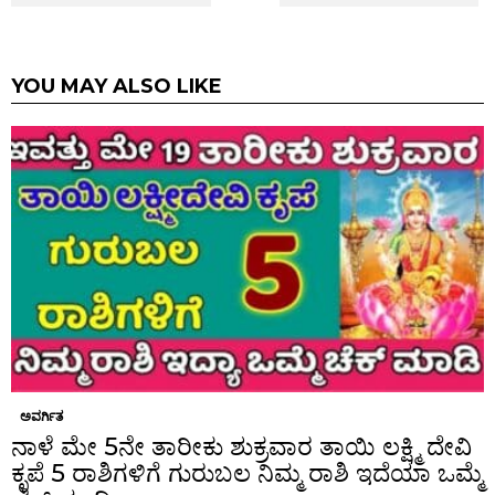
YOU MAY ALSO LIKE
ಅವರ್ಗಿತ
ನಾಳೆ ಮೇ 5ನೇ ತಾರೀಕು ಶುಕ್ರವಾರ ತಾಯಿ ಲಕ್ಷ್ಮಿ ದೇವಿ
ಕೃಪೆ 5 ರಾಶಿಗಳಿಗೆ ಗುರುಬಲ ನಿಮ್ಮ ರಾಶಿ ಇದೆಯಾ ಒಮ್ಮೆ