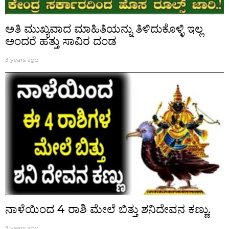
ಅತಿ ಮುಖ್ಯವಾದ ಮಾಹಿತಿಯನ್ನು ತಿಳಿದುಕೊಳ್ಳಿ ಇಲ್ಲ
ಅಂದರೆ ಹತ್ತು ಸಾವಿರ ದಂಡ
3 years ago
ನಾಳೆಯಿಂದ 4 ರಾಶಿ ಮೇಲೆ ಬಿತ್ತು ಶನಿದೇವನ ಕಣ್ಣು.
3 years ago