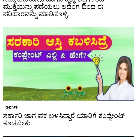
ಮುಕ್ತಿಯನ್ನು ಪಡೆಯಲು ಲವಂಗ ದಿಂದ ಈ
ಪರಿಹಾರವನ್ನು ಮಾಡಿಕೊಳ್ಳಿ.
ಅವರ್ಗಿತ
ಸರ್ಕಾರಿ ಜಾಗ ವಕ ಬಳಸಿದ್ದಾರೆ ಯಾರಿಗೆ ಕಂಪ್ಲೇಂಟ್
ಕೊಡಬೇಕು.