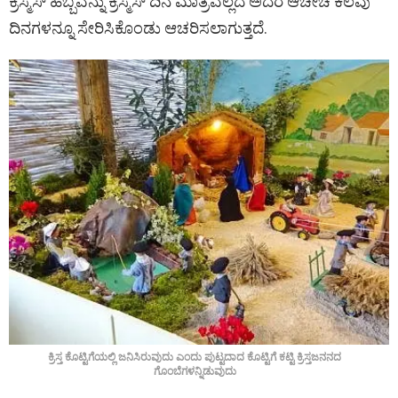
ಕ್ರಿಸ್ಮಸ್ ಹಬ್ಬವನ್ನು ಕ್ರಿಸ್ಮಸ್ ದಿನ ಮಾತ್ರವಲ್ಲದೆ ಅದರ ಆಚೀಚೆ ಕೆಲವು
ದಿನಗಳನ್ನೂ ಸೇರಿಸಿಕೊಂಡು ಆಚರಿಸಲಾಗುತ್ತದೆ.
ಕ್ರಿಸ್ತ ಕೊಟ್ಟಿಗೆಯಲ್ಲಿ ಜನಿಸಿರುವುದು ಎಂದು ಪುಟ್ಟದಾದ ಕೊಟ್ಟಿಗೆ ಕಟ್ಟಿ ಕ್ರಿಸ್ತಜನನದ
ಗೊಂಬೆಗಳನ್ನಿಡುವುದು