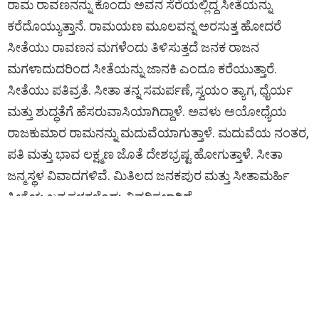
ರಾಮ ರಾವಣನನ್ನು ಕೊಂದು ಅವನ ಸೆರೆಯಲ್ಲಿದ್ದ ಸೀತೆಯನ್ನು
ಕರೆದೊಯ್ಯುತ್ತಾನೆ. ರಾಮಯಣ ಮೂಲವನ್ನ ಅರಸುತ್ತ ಹೋದರೆ
ಸೀತೆಯು ರಾವಣನ ಮಗಳೆಂದು ತಿಳಿಸುತ್ತದೆ ಜನಕ ರಾಜನ
ಮಗಳಾದುದರಿಂದ ಸೀತೆಯನ್ನು ಜಾನಕಿ ಎಂದೂ ಕರೆಯುತ್ತಾರೆ.
ಸೀತೆಯು ಪತಿವ್ರತೆ. ಸೀತಾ ತನ್ನ ಸಮರ್ಪಣೆ, ಸ್ವಯಂ ತ್ಯಾಗ, ಧೈರ್ಯ
ಮತ್ತು ಶುದ್ಧತೆಗೆ ಹೆಸರುವಾಸಿಯಾಗಿದ್ದಾಳೆ. ಅವಳು ಅಯೋಧ್ಯೆಯ
ರಾಜಕುಮಾರ ರಾಮನನ್ನು ಮದುವೆಯಾಗುತ್ತಾಳೆ. ಮದುವೆಯ ನಂತರ,
ಪತಿ ಮತ್ತು ಭಾವ ಲಕ್ಷ್ಮಣ ಜೊತೆ ದೇಶಭ್ರಷ್ಟ ಹೋಗುತ್ತಾಳೆ. ಸೀತಾ
ಜನ್ಮಸ್ಥಳ ವಿವಾದಗಳಿವೆ. ಮಿತಿಲದ ಜನಕಪುರ ಮತ್ತು ಸೀತಾಮರ್ಹಿ
ಸೀತೆಯ ಜನ್ಮಸ್ಥಳಗಳೆಂದು ವಿವರಿಸಲಾಗಿದೆ.
ಬರೋಬ್ಬರಿ 14 ವರ್ಷಗಳ ಕಾಲ ತನ್ನ ಪತಿ ಶ್ರೀ ರಾಮನೊಂದಿಗೆ
ವನವಾಸವನ್ನು ಕಳೆದ ಮಹಾನ್ ಪತಿವ್ರತೆ ಈಕೆ. ತನ್ನ ಪತಿ ರಾಮನಿಂದ
ರಾವಣನ ಬಂಧನದಿಂದ ಸೀತಾ ಮಾತೆ ಮುಕ್ತಳಾದರೂ ಸಮಾಜದಲ್ಲಿನ
ಕೆಟ್ಟ ಮನಸ್ಸಿನ ಮನುಷ್ಯರ ಅಪಹಾಸ್ಯ, ಅವಮಾನ, ಅನುಮಾನದಿಂದ
ಮುಕ್ತಳಾಗಿರಲಿಲ್ಲ. ಸೀತೆ ಅದೇ ಸಂದರ್ಭದಲ್ಲಿ ಗರ್ಭಿಣಿಯಾಗಿದ್ದರಿಂದ