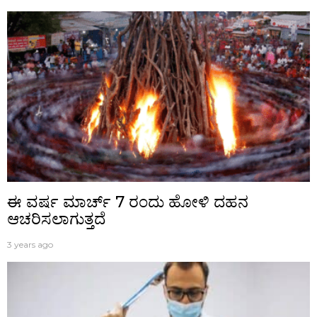
ಈ ವರ್ಷ ಮಾರ್ಚ್ 7 ರಂದು ಹೋಳಿ ದಹನ
ಆಚರಿಸಲಾಗುತ್ತದೆ
3 years ago