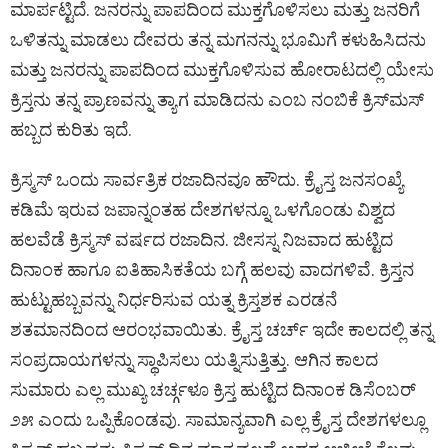
ಮಾರ್ಪಟ್ಟಿದೆ. ಜನರನ್ನು ಪಾಪದಿಂದ ಮುಕ್ತಗೊಳಿಸಲು ಮತ್ತು ಜನರಿಗೆ
ಒಳಿತನ್ನು ಮಾಡಲು ದೇವರು ತನ್ನ ಮಗನನ್ನು ಭೂಮಿಗೆ ಕಳುಹಿಸಿದನು
ಮತ್ತು ಜನರನ್ನು ಪಾಪದಿಂದ ಮುಕ್ತಗೊಳಿಸುವ ಹೋರಾಟದಲ್ಲಿ ಯೇಸು
ಕ್ರಿಸ್ತನು ತನ್ನ ಪ್ರಾಣವನ್ನು ತ್ಯಾಗ ಮಾಡಿದನು ಎಂಬ ನಂಬಿಕೆ ಕ್ರಿಸ್‌ಮಸ್‌
ಹಬ್ಬದ ಕುರಿತು ಇದೆ.
ಕ್ರಿಸ್ಮಸ್ ಒಂದು ಸಾರ್ವತ್ರಿಕ ರಜಾದಿನವೂ ಹೌದು. ಕ್ರೈಸ್ತ ಜನಸಂಖ್ಯೆ
ಕಡಿಮೆ ಇರುವ ಜಪಾನ್ನಂತಹ ದೇಶಗಳನ್ನೂ ಒಳಗೊಂಡು ವಿಶ್ವದ
ಹಲವೆಡೆ ಕ್ರಿಸ್ಮಸ್ ವರ್ಷದ ರಜಾದಿನ. ಜೀಸಸ್ನ ನಿಜವಾದ ಹುಟ್ಟಿದ
ದಿನಾಂಕ ಹಾಗೂ ಐತಿಹಾಸಿಕತೆಯ ಬಗ್ಗೆ ಹಲವು ವಾದಗಳಿವೆ. ಕ್ರಿಸ್ತನ
ಹುಟ್ಟುಹಬ್ಬವನ್ನು ನಿರ್ಧರಿಸುವ ಯತ್ನ ಕ್ರಿಸ್ತಶಕ ಎರಡನೆ
ಶತಮಾನದಿಂದ ಆರಂಭವಾಯಿತು. ಕ್ರೈಸ್ತ ಚರ್ಚ್ ಇದೇ ಕಾಲದಲ್ಲಿ ತನ್ನ
ಸಂಪ್ರದಾಯಗಳನ್ನು ಸ್ಥಾಪಿಸಲು ಯತ್ನಿಸುತ್ತಿತ್ತು. ಆಗಿನ ಕಾಲದ
ಸುಮಾರು ಎಲ್ಲ ಮುಖ್ಯ ಚರ್ಚ್ಗಳೂ ಕ್ರಿಸ್ತ ಹುಟ್ಟಿದ ದಿನಾಂಕ ಡಿಸೆಂಬರ್
೨೫ ಎಂದು ಒಪ್ಪಿಕೊಂಡವು. ಸಾಮಾನ್ಯವಾಗಿ ಎಲ್ಲ ಕ್ರೈಸ್ತ ದೇಶಗಳಲ್ಲೂ