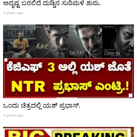
ಅದೃಷ್ಟ ಬರಲಿದೆ ದುಡ್ಡಿನ ಸುರಿಮಳೆ ಶುರು.
4 years ago
ಒಂದು ಚಿತ್ರದಲ್ಲಿ ಯಶ್ ಪ್ರಭಾಸ್.
4 years ago