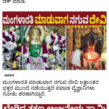
ಚೆಕ್ ಮಾಡಿ.
ಅವರ್ಗಿತ
ಮಂಗಳಾರತಿ ಮಾಡುವಾಗ ನಗುವ ದೇವಿ ಲಕ್ಷಾಂತರ
ಭಕ್ತರ ಮುಂದೆ ನಡೆಯುತ್ತದೆ ಪವಾಡ ವೈಜ್ಞಾನಿಗಳು
ಸೋತು ಶರಣಾಗಿದ್ದಾರೆ.