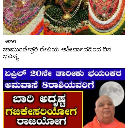
ಅವರ್ಗಿತ
ಚಾಮುಂಡೇಶ್ವರಿ ದೇವಿಯ ಆಶೀರ್ವಾದದಿಂದ ದಿನ
ಭವಿಷ್ಯ