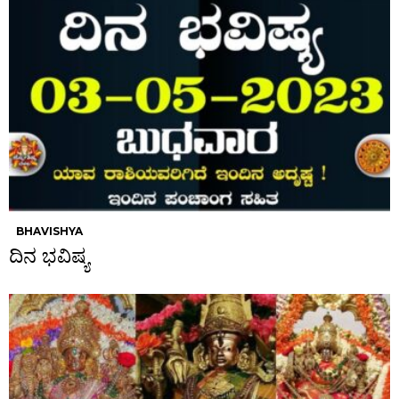
BHAVISHYA
ದಿನ ಭವಿಷ್ಯ