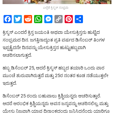
ಎಲ್ಲೆಡೆ ಕ್ರಿಸ್ಮಸ್ ಸಂಭ್ರಮ
F
T
R
W
M
C
Pi
S
a
wi
e
h
es
o
nt
h
ಕ್ರಿಸ್ಮಸ್ ಎಂದರೆ ಕ್ರಿಸ್ತ ಜಯಂತಿ ಅಥವಾ ಯೇಸುಕ್ರಿಸ್ತನು ಹುಟ್ಟಿದ
ce
tt
d
at
se
py
er
ar
ಸಂಭ್ರಮದ ದಿನ. ಜಗತ್ತಿನಾದ್ಯಂತ ಪ್ರತಿ ವರ್ಷದ ಡಿಸೆಂಬರ್ ತಿಂಗಳ
b
er
di
s
n
Li
es
e
ಇಪ್ಪತ್ತೈದನೇ ದಿನವನ್ನು ಯೇಸುಕ್ರಿಸ್ತನ ಹುಟ್ಟುಹಬ್ಬವಾಗಿ
o
t
A
g
n
t
ಆಚರಿಸಲಾಗುತ್ತದೆ.
o
p
er
k
k
p
ಹಬ್ಬ ಡಿಸೆಂಬರ್ 25, ಆದರೆ ಕ್ರಿಸ್ಮಸ್ ಹಬ್ಬದ ತಯಾರಿ ಒಂದು ವಾರ
ಮುಂಚೆ ಶುರುವಾಗಿರುತ್ತದೆ ಮತ್ತು 25ರ ನಂತರ ಕೂಡ ನಡೆಯುತ್ತಲೇ
ಇರುತ್ತದೆ.
ಡಿಸೆಂಬರ್ 25 ರಂದು ಬಹುಪಾಲು ಕ್ರಿಶ್ಚಿಯನ್ನರು ಆಚರಿಸುತ್ತಾರೆ.
ಆದರೆ ಆರಂಭಿಕ ಕ್ರಿಶ್ಚಿಯನ್ನರು ಅವನ ಜನ್ಮವನ್ನು ಆಚರಿಸಲಿಲ್ಲ, ಮತ್ತು
ಯೇಸು ನಿಜವಾಗಿ ಯಾವ ದಿನಾಂಕದಂದು ಜನಿಸಿದನೆಂದು ಯಾರಿಗೂ