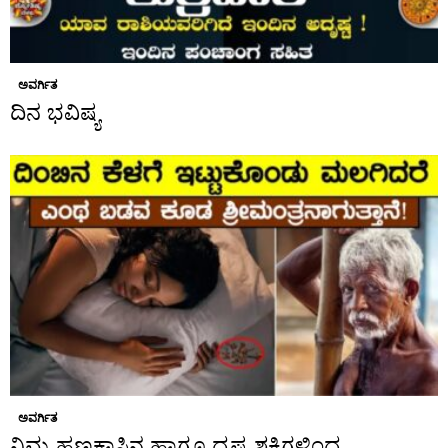
ಅವರ್ಗಿತ
ದಿನ ಭವಿಷ್ಯ
ಅವರ್ಗಿತ
ನಿಮ್ಮ ಹಣಕಾಸಿನ ಹಾಗೂ ದೃಷ್ಟ ಶಕ್ತಿಗಳಿಂದ