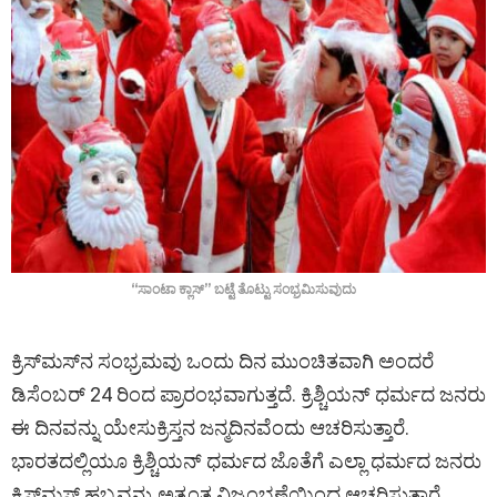
“ಸಾಂಟಾ ಕ್ಲಾಸ್” ಬಟ್ಟೆ ತೊಟ್ಟು ಸಂಭ್ರಮಿಸುವುದು
ಕ್ರಿಸ್‌ಮಸ್‌ನ ಸಂಭ್ರಮವು ಒಂದು ದಿನ ಮುಂಚಿತವಾಗಿ ಅಂದರೆ
ಡಿಸೆಂಬರ್ 24 ರಿಂದ ಪ್ರಾರಂಭವಾಗುತ್ತದೆ. ಕ್ರಿಶ್ಚಿಯನ್ ಧರ್ಮದ ಜನರು
ಈ ದಿನವನ್ನು ಯೇಸುಕ್ರಿಸ್ತನ ಜನ್ಮದಿನವೆಂದು ಆಚರಿಸುತ್ತಾರೆ.
ಭಾರತದಲ್ಲಿಯೂ ಕ್ರಿಶ್ಚಿಯನ್ ಧರ್ಮದ ಜೊತೆಗೆ ಎಲ್ಲಾ ಧರ್ಮದ ಜನರು
ಕ್ರಿಸ್‌ಮಸ್‌ ಹಬ್ಬವನ್ನು ಅತ್ಯಂತ ವಿಜೃಂಭಣೆಯಿಂದ ಆಚರಿಸುತ್ತಾರೆ.