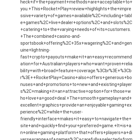
heck+if+the+payment+methods+are+acceptable+to+
you.+This+Rocket+Play+review+highlights+the+impre
ssive+variety+of+games+available%2C+including+tabl
e+games%2C+live+dealer+options%2C+and+slots%2C
+catering+to+the+varying+needs+of+its+customers.
+The+combined+casino-and-
sportsbook+offering%2C+35x+wagering%2C+and+gen
uine+lightning-
fast+crypto+payouts+make+it+an+easy+recommend
ation+for+Australian+players+who+want+proven+relia
bility+with+broad+feature+coverage.%3Cbr%3E+%3Cb
r%3E++RocketPlay+Casino+also+offers+generous+bo
nuses+and+promotions+to+new+and+existing+player
s%2C+making+it+an+attractive+option+for+those+w
ho+love+a+good+deal.+The+smooth+gameplay+and+
excellent+graphics+provide+an+enjoyable+gaming+ex
perience%2C+while+the+user-
friendly+interface+makes+it+easy+to+navigate+the+
site+and+quickly+find+your+preferred+game.+It+is+a
n+online+gaming+platform+that+offers+players+a+di
verse+range+of+games%2C+carefully+selected+from