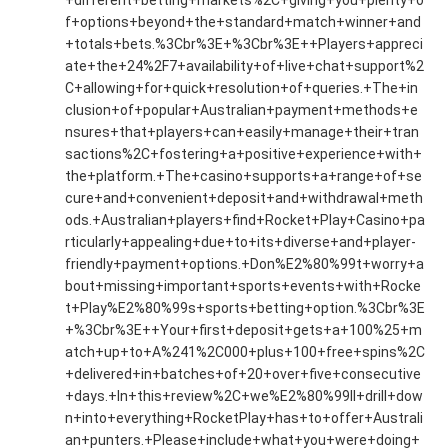
f+options+beyond+the+standard+match+winner+and
+totals+bets.%3Cbr%3E+%3Cbr%3E++Players+appreci
ate+the+24%2F7+availability+of+live+chat+support%2
C+allowing+for+quick+resolution+of+queries.+The+in
clusion+of+popular+Australian+payment+methods+e
nsures+that+players+can+easily+manage+their+tran
sactions%2C+fostering+a+positive+experience+with+
the+platform.+The+casino+supports+a+range+of+se
cure+and+convenient+deposit+and+withdrawal+meth
ods.+Australian+players+find+Rocket+Play+Casino+pa
rticularly+appealing+due+to+its+diverse+and+player-
friendly+payment+options.+Don%E2%80%99t+worry+a
bout+missing+important+sports+events+with+Rocke
t+Play%E2%80%99s+sports+betting+option.%3Cbr%3E
+%3Cbr%3E++Your+first+deposit+gets+a+100%25+m
atch+up+to+A%241%2C000+plus+100+free+spins%2C
+delivered+in+batches+of+20+over+five+consecutive
+days.+In+this+review%2C+we%E2%80%99ll+drill+dow
n+into+everything+RocketPlay+has+to+offer+Australi
an+punters.+Please+include+what+you+were+doing+