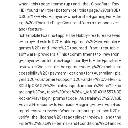
when+this+page+came+up+and+the+Cloudflare+Ray
+ID+found+at+the+bottom+of+this+page.%3Cbr%3E+
%3Cbr%3E++For+players+who+prefer+gaming+on+the
+go%2C+Rocket+Play+Casino+offers+a+responsive+
and+feature-
rich+mobile+casino+app.+The+lobby+features+a+wid
e+array+of+slots%2C+table+games%2C+live+dealer+
games%2C+and+more%2C+sourced+from+reputable+
software+providers.+This+commitment+to+rewardin
g+players+contributes+significantly+to+the+positive+
reviews.+Check+out+the+game+variety%2C+mobile+a
ccessibility%2C+payment+options+for+Australian+pla
yers%2C+customer+support%2C+and++%3CA+HREF%
3Dhttp%3A%2F%2Fshinhwaspodium.com%2Fbbs%2Fbo
ard.php%3Fbo_table%3Dfree%26wr_id%3D4916557%3E
RocketPlay+login+promo+code+Australia%3C%2FA%3E
+overall+reasons+to+consider+signing+up+in+our+co
mprehensive+review.+When+comparing+options%2C+
verify+the+license%2C+read+player+reviews+and+the
+site%E2%80%99s+terms+and+conditions%2C+and+c