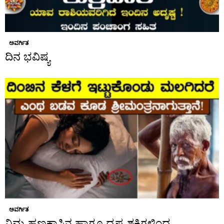
ಅವರ್ಗಿತ
ದಿನ ಭವಿಷ್ಯ
ಅವರ್ಗಿತ
ನಿಮ್ಮ ಹಣಕಾಸಿನ ಹಾಗೂ ದೃಷ್ಟ ಶಕ್ತಿಗಳಿಂದ