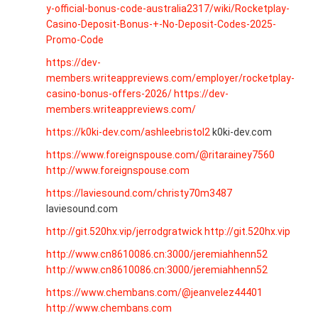
y-official-bonus-code-australia2317/wiki/Rocketplay-
Casino-Deposit-Bonus-+-No-Deposit-Codes-2025-
Promo-Code
https://dev-
members.writeappreviews.com/employer/rocketplay-
casino-bonus-offers-2026/
https://dev-
members.writeappreviews.com/
https://k0ki-dev.com/ashleebristol2
k0ki-dev.com
https://www.foreignspouse.com/@ritarainey7560
http://www.foreignspouse.com
https://laviesound.com/christy70m3487
laviesound.com
http://git.520hx.vip/jerrodgratwick
http://git.520hx.vip
http://www.cn8610086.cn:3000/jeremiahhenn52
http://www.cn8610086.cn:3000/jeremiahhenn52
https://www.chembans.com/@jeanvelez44401
http://www.chembans.com