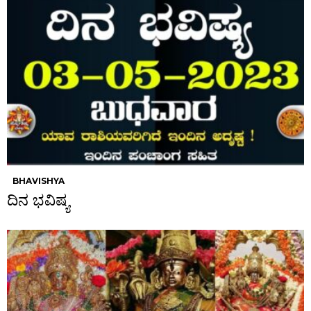
BHAVISHYA
ದಿನ ಭವಿಷ್ಯ