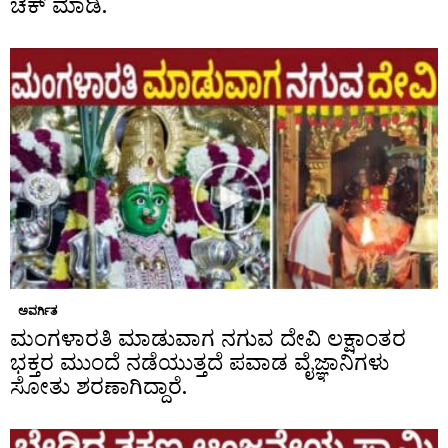
ಚೆಕ್ ಮಾಡಿ.
ಅವರ್ಗಿತ
ಮಂಗಳಾರತಿ ಮಾಡುವಾಗ ನಗುವ ದೇವಿ ಲಕ್ಷಾಂತರ
ಭಕ್ತರ ಮುಂದೆ ನಡೆಯುತ್ತದೆ ಪವಾಡ ವೈಜ್ಞಾನಿಗಳು
ಸೋತು ಶರಣಾಗಿದ್ದಾರೆ.