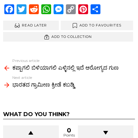
F
T
R
W
M
C
Pi
S
a
wi
e
h
es
o
nt
h
ce
READ LATER
tt
d
at
se
py
ADD TO FAVOURITES
er
ar
b
er
di
s
n
Li
es
e
ADD TO COLLECTION
o
t
A
g
n
t
o
p
er
k
Previous article
See
k
p
ಕಪ್ಪಾಗಲಿ ಬಿಳಿಯಾಗಲಿ ಎಳ್ಳಿನಲ್ಲಿ ಇದೆ ಆರೋಗ್ಯದ ಗುಣ
more
Next article
ಭಾರತದ ಗ್ರಾಮೀಣ ಕ್ರೀಡೆ ಕಬಡ್ಡಿ
WHAT DO YOU THINK?
0
Points