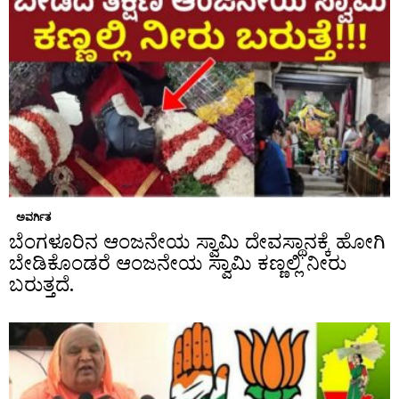
ಅವರ್ಗಿತ
ಬೆಂಗಳೂರಿನ ಆಂಜನೇಯ ಸ್ವಾಮಿ ದೇವಸ್ಥಾನಕ್ಕೆ ಹೋಗಿ
ಬೇಡಿಕೊಂಡರೆ ಆಂಜನೇಯ ಸ್ವಾಮಿ ಕಣ್ಣಲ್ಲಿ ನೀರು
ಬರುತ್ತದೆ.