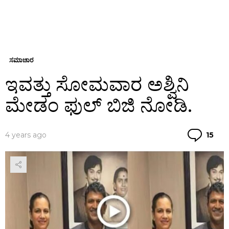
ಸಮಾಚಾರ
ಇವತ್ತು ಸೋಮವಾರ ಅಶ್ವಿನಿ
ಮೇಡಂ ಫುಲ್ ಬಿಜಿ ನೋಡಿ.
Co
4 years ago
15