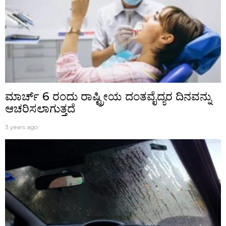
ಮಾರ್ಚ್ 6 ರಂದು ರಾಷ್ಟ್ರೀಯ ದಂತವೈದ್ಯರ ದಿನವನ್ನು
ಆಚರಿಸಲಾಗುತ್ತದೆ
3 years ago