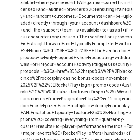
ailable+when+you+need+it.+All+games+come+from+li
censed+and+audited+providers%2C+ensuring+fair+pla
y+and+random+outcomes.+Documents+can+be+uplo
aded+directly+through+your+account+dashboard%2C
+and+the+support+team+is+available+to+assist+if+y
ou+encounter+any+issues.+The+verification+process
+is+straightforward+and+typically+completed+within
+24+hours.%3Cbr%3E+%3Cbr%3E++The+verification+
process+is+only+required+when+requesting+withdra
wals+or+if+your+account+activity+triggers+security+
protocols.+%3Ca+href%3D%22https%3A%2F%2Fblackc
oin.co%2Frocketplay-casino-bonus-codes-november-
2025%2F%22%3ERocketPlay+login+promo+code+Aust
ralia%3C%2Fa%3E+also+features+Drops+%26+Wins+t
ournaments+from+Pragmatic+Play%2C+offering+ran
dom+cash+prizes+and+multipliers+during+gameplay.
+AFL+matches+typically+feature+250%2B+betting+o
ptions%2C+covering+everything+from+quarter-by-
quarter+results+to+player+performance+metrics.+For
+major+events%2C+RocketPlay+offers+hundreds+of
+different+betting+markets%2C+giving+you+plenty+o