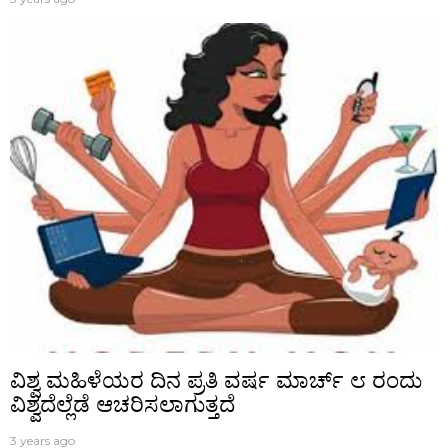
ವಿಶ್ವ ಮಹಿಳೆಯರ ದಿನ ಪ್ರತಿ ವರ್ಷ ಮಾರ್ಚ್ ೮ ರಂದು
ವಿಶ್ವದೆಲ್ಲೆಡೆ ಆಚರಿಸಲಾಗುತ್ತದೆ
3 years ago