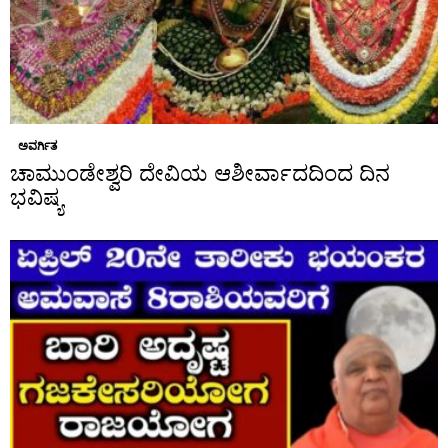
ಅವರ್ಗಿತ
ಚಾಮುಂಡೇಶ್ವರಿ ದೇವಿಯ ಆಶೀರ್ವಾದದಿಂದ ದಿನ
ಭವಿಷ್ಯ