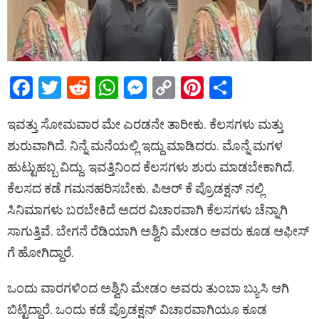
F
T
R
W
M
C
Pi
S
a
wi
e
h
es
o
nt
h
ಇವತ್ತು ಸೋಮವಾರ ಮೇ ಎರಡನೇ ತಾರೀಕು. ಕೆಲಸಗಳು ಮತ್ತು
ce
tt
d
at
se
py
er
ar
ಶುರುವಾಗಿದೆ. ನಿನ್ನೆ ಮನೆಯಲ್ಲಿ ಇದ್ದು ಮಾಡಿದರು. ಮೊನ್ನೆ ಮಗಳ
b
er
di
s
n
Li
es
e
ಹುಟ್ಟುಹಬ್ಬ ವಿದ್ದು. ಇವತ್ತಿನಿಂದ ಕೆಲಸಗಳು ಶುರು ಮಾಡಬೇಕಾಗಿದೆ.
o
t
A
g
n
t
ಕೆಲಸದ ಕಡೆ ಗಮನಹರಿಸಬೇಕು. ಪಿಆರ್ ಕೆ ಪ್ರೊಡಕ್ಷನ್ ನಲ್ಲಿ
o
p
er
k
ಸಿನಿಮಾಗಳು ಬರಬೇಕಿದೆ ಅದರ ವಿಚಾರವಾಗಿ ಕೆಲಸಗಳು ಚೆನ್ನಾಗಿ
k
p
ಸಾಗುತ್ತಿವೆ. ಬೇಗನೆ ರೆಡಿಯಾಗಿ ಅಶ್ವಿನಿ ಮೇಡಂ ಅವರು ಕೂಡ ಆಫೀಸ್
ಗೆ ಹೋಗಿದ್ದಾರೆ.
ಒಂದು ವಾರಗಳಿಂದ ಅಶ್ವಿನಿ ಮೇಡಂ ಅವರು ತುಂಬಾ ಬ್ಯುಸಿ ಆಗಿ
ಬಿಟ್ಟಿದ್ದಾರೆ. ಒಂದು ಕಡೆ ಪ್ರೊಡಕ್ಷನ್ ವಿಚಾರವಾಗಿಯೂ ಕೂಡ