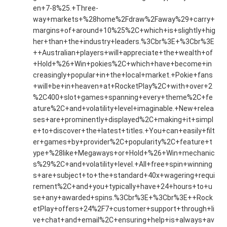
en+7-8%25.+Three-
way+markets+%28home%2Fdraw%2Faway%29+carry+
margins+of+around+10%25%2C+which+is+slightly+hig
her+than+the+industry+leaders.%3Cbr%3E+%3Cbr%3E
++Australian+players+will+appreciate+the+wealth+of
+Hold+%26+Win+pokies%2C+which+have+become+in
creasingly+popular+in+the+local+market.+Pokie+fans
+will+be+in+heaven+at+RocketPlay%2C+with+over+2
%2C400+slot+games+spanning+every+theme%2C+fe
ature%2C+and+volatility+level+imaginable.+New+relea
ses+are+prominently+displayed%2C+making+it+simpl
e+to+discover+the+latest+titles.+You+can+easily+filt
er+games+by+provider%2C+popularity%2C+feature+t
ype+%28like+Megaways+or+Hold+%26+Win+mechanic
s%29%2C+and+volatility+level.+All+free+spin+winning
s+are+subject+to+the+standard+40x+wagering+requi
rement%2C+and+you+typically+have+24+hours+to+u
se+any+awarded+spins.%3Cbr%3E+%3Cbr%3E++Rock
etPlay+offers+24%2F7+customer+support+through+li
ve+chat+and+email%2C+ensuring+help+is+always+av