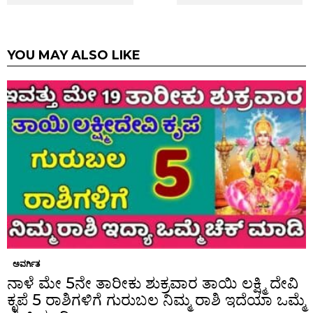
YOU MAY ALSO LIKE
ಅವರ್ಗಿತ
ನಾಳೆ ಮೇ 5ನೇ ತಾರೀಕು ಶುಕ್ರವಾರ ತಾಯಿ ಲಕ್ಷ್ಮಿ ದೇವಿ
ಕೃಪೆ 5 ರಾಶಿಗಳಿಗೆ ಗುರುಬಲ ನಿಮ್ಮ ರಾಶಿ ಇದೆಯಾ ಒಮ್ಮೆ