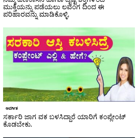
ಮುಕ್ತಿಯನ್ನು ಪಡೆಯಲು ಲವಂಗ ದಿಂದ ಈ
ಪರಿಹಾರವನ್ನು ಮಾಡಿಕೊಳ್ಳಿ.
ಅವರ್ಗಿತ
ಸರ್ಕಾರಿ ಜಾಗ ವಕ ಬಳಸಿದ್ದಾರೆ ಯಾರಿಗೆ ಕಂಪ್ಲೇಂಟ್
ಕೊಡಬೇಕು.