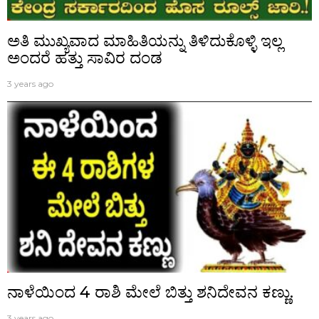
ಅತಿ ಮುಖ್ಯವಾದ ಮಾಹಿತಿಯನ್ನು ತಿಳಿದುಕೊಳ್ಳಿ ಇಲ್ಲ
ಅಂದರೆ ಹತ್ತು ಸಾವಿರ ದಂಡ
3 years ago
ನಾಳೆಯಿಂದ 4 ರಾಶಿ ಮೇಲೆ ಬಿತ್ತು ಶನಿದೇವನ ಕಣ್ಣು.
3 years ago