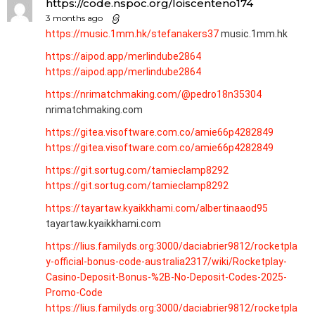
https://code.nspoc.org/loiscenteno174
3 months ago
https://music.1mm.hk/stefanakers37
music.1mm.hk
https://aipod.app/merlindube2864
https://aipod.app/merlindube2864
https://nrimatchmaking.com/@pedro18n35304
nrimatchmaking.com
https://gitea.visoftware.com.co/amie66p4282849
https://gitea.visoftware.com.co/amie66p4282849
https://git.sortug.com/tamieclamp8292
https://git.sortug.com/tamieclamp8292
https://tayartaw.kyaikkhami.com/albertinaaod95
tayartaw.kyaikkhami.com
https://lius.familyds.org:3000/daciabrier9812/rocketpla
y-official-bonus-code-australia2317/wiki/Rocketplay-
Casino-Deposit-Bonus-%2B-No-Deposit-Codes-2025-
Promo-Code
https://lius.familyds.org:3000/daciabrier9812/rocketpla