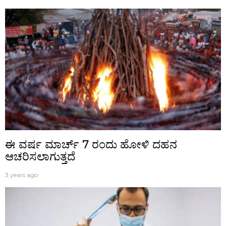
ಈ ವರ್ಷ ಮಾರ್ಚ್ 7 ರಂದು ಹೋಳಿ ದಹನ
ಆಚರಿಸಲಾಗುತ್ತದೆ
3 years ago