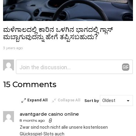
ಮಳೆಗಾಲದಲ್ಲಿ ಕಾರಿನ ಒಳಗಿನ ಭಾಗದಲ್ಲಿ ಗ್ಲಾಸ್‌
ಮಬ್ಬಾಗುವುದನ್ನು ಹೇಗೆ ತಪ್ಪಿಸಬಹುದು?
3 years ago
ನಿಮ್ಮದೊಂದು
ಟಿಪ್ಪಣಿ
*
ಉತ್ತರ
15 Comments
Expand All
Collapse All
Sort by
avantgarde casino online
8 months ago
Zwar sind noch nicht alle unsere kostenlosen
Glücksspiel-Slots auch