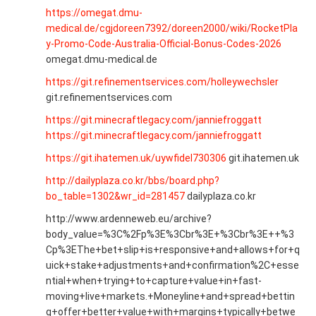
https://omegat.dmu-
medical.de/cgjdoreen7392/doreen2000/wiki/RocketPla
y-Promo-Code-Australia-Official-Bonus-Codes-2026
omegat.dmu-medical.de
https://git.refinementservices.com/holleywechsler
git.refinementservices.com
https://git.minecraftlegacy.com/janniefroggatt
https://git.minecraftlegacy.com/janniefroggatt
https://git.ihatemen.uk/uywfidel730306
git.ihatemen.uk
http://dailyplaza.co.kr/bbs/board.php?
bo_table=1302&wr_id=281457
dailyplaza.co.kr
http://www.ardenneweb.eu/archive?
body_value=%3C%2Fp%3E%3Cbr%3E+%3Cbr%3E++%3
Cp%3EThe+bet+slip+is+responsive+and+allows+for+q
uick+stake+adjustments+and+confirmation%2C+esse
ntial+when+trying+to+capture+value+in+fast-
moving+live+markets.+Moneyline+and+spread+bettin
g+offer+better+value+with+margins+typically+betwe