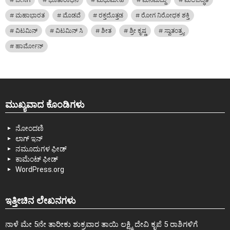
ಮಹಾಭಾರತ
ಮೊಡವೆ
ರಕ್ತದೊತ್ತಡ
ರೋಗ ನಿರೋಧಕ ಶಕ್ತಿ
ವಿಟಮಿನ್
ವಿಟಮಿನ್ ಸಿ
ಶೀತ
ಶ್ರೀ ಕೃಷ್ಣ
ಸ್ವಾತಂತ್ರ್ಯ
ಹಾರ್ಮೋನ್
ಮುಖ್ಯವಾದ ಕೊಂಡಿಗಳು
ನೋಂದಣಿ
ಲಾಗ್ ಇನ್
ನಮೂದುಗಳ ಫೀಡ್
ಕಾಮೆಂಟ್ ಫೀಡ್
WordPress.org
ಇತ್ತೀಚಿನ ಲೇಖನಗಳು
ನಾಳೆ ಮೇ 5ನೇ ತಾರೀಕು ಶುಕ್ರವಾರ ತಾಯಿ ಲಕ್ಷ್ಮಿ ದೇವಿ ಕೃಪೆ 5 ರಾಶಿಗಳಿಗೆ