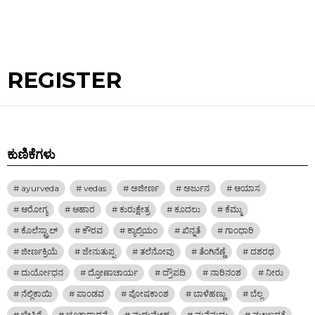
REGISTER
ಕುಣಿಕೆಗಳು
ayurveda
vedas
ಅಜೀರ್ಣ
ಅರ್ಜುನ
ಆಯಾಸ
ಆರೋಗ್ಯ
ಆಹಾರ
ಕುರುಕ್ಷೇತ್ರ
ಕೂದಲು
ಕೆಮ್ಮು
ಕೊಲೆಸ್ಟ್ರಾಲ್
ಕೌರವ
ಕ್ಯಾಲ್ಸಿಯಂ
ಖಿನ್ನತೆ
ಗಾಂಧಾರಿ
ಜೀರ್ಣಕ್ರಿಯೆ
ಜೇನುತುಪ್ಪ
ತಲೆನೋವು
ತೆಂಗಿನೆಣ್ಣೆ
ದಶರಥ
ದುರ್ಯೋಧನ
ದ್ರೋಣಾಚಾರ್ಯ
ದ್ರೌಪದಿ
ನಾರಿನಂಶ
ನೀರು
ನೆಲ್ಲಿಕಾಯಿ
ಪಾಂಡವ
ಪೋಷಕಾಂಶ
ಬಾಳೆಹಣ್ಣು
ಬೆಲ್ಲ
ಬೇಸಿಗೆ
ಭೂತಾರಾಧನೆ
ಮಧುಮೇಹ
ಮನೆಮದ್ದು
ಮಲಬದ್ಧತೆ