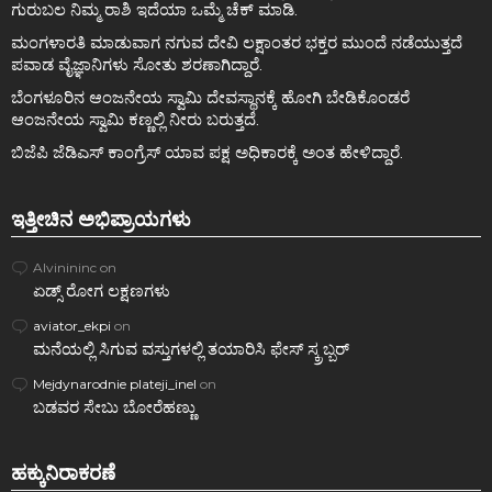
ಗುರುಬಲ ನಿಮ್ಮ ರಾಶಿ ಇದೆಯಾ ಒಮ್ಮೆ ಚೆಕ್ ಮಾಡಿ.
ಮಂಗಳಾರತಿ ಮಾಡುವಾಗ ನಗುವ ದೇವಿ ಲಕ್ಷಾಂತರ ಭಕ್ತರ ಮುಂದೆ ನಡೆಯುತ್ತದೆ
ಪವಾಡ ವೈಜ್ಞಾನಿಗಳು ಸೋತು ಶರಣಾಗಿದ್ದಾರೆ.
ಬೆಂಗಳೂರಿನ ಆಂಜನೇಯ ಸ್ವಾಮಿ ದೇವಸ್ಥಾನಕ್ಕೆ ಹೋಗಿ ಬೇಡಿಕೊಂಡರೆ
ಆಂಜನೇಯ ಸ್ವಾಮಿ ಕಣ್ಣಲ್ಲಿ ನೀರು ಬರುತ್ತದೆ.
ಬಿಜೆಪಿ ಜೆಡಿಎಸ್ ಕಾಂಗ್ರೆಸ್ ಯಾವ ಪಕ್ಷ ಅಧಿಕಾರಕ್ಕೆ ಅಂತ ಹೇಳಿದ್ದಾರೆ.
ಇತ್ತೀಚಿನ ಅಭಿಪ್ರಾಯಗಳು
Alvinininc
on
ಏಡ್ಸ್‌ ರೋಗ ಲಕ್ಷಣಗಳು
aviator_ekpi
on
ಮನೆಯಲ್ಲಿ ಸಿಗುವ ವಸ್ತುಗಳಲ್ಲಿ ತಯಾರಿಸಿ ಫೇಸ್ ಸ್ಕ್ರಬ್ಬರ್
Mejdynarodnie plateji_inel
on
ಬಡವರ ಸೇಬು ಬೋರೆಹಣ್ಣು
ಹಕ್ಕುನಿರಾಕರಣೆ