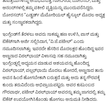
ತಾಪತ್ರಯಗಳನ್ನು ಅನುಭವಿಸುತ್ತ, ಗೋದಾ್ರಾ, ಬೋರಸದ್, ಮತ್ತು
ಆನಂದ್‌ಗಳಲ್ಲಿ ತಮ್ಮ ವಕೀಲಿ ವೃತ್ತಿಯನ್ನು ಮುಂದುವರೆಸಿದ್ದರು.
ಬೋರಸದ್‌ನ “ಎಡ್ವರ್ಡ್ ಮೆಮೋರಿಯಲ್ ಹೈಸ್ಕೂಲ್ ಮೊದಲ ಅಧ್ಯಕ್ಷ
ಮತ್ತು ಸಂಸ್ಥಾಪಕರಾಗಿದ್ದರು.
ಇಂಗ್ಲೆಂಡ್‌ಗೆ ತೆರಳಲು ಅವರು ಸಾಕಷ್ಟು ಹಣ ಉಳಿಸಿ, ಪಾಸ್ ಮತ್ತು
ಟಿಕೆಟ್‌ಗಾಗಿ ಅರ್ಜಿ ಸಲ್ಲಿಸಿದಾಗ, “ವಿ.ಜೆ.ಪಟೇಲ್” ಎಂದು
ನಮೂದಿಸಲಾಗಿತ್ತು. ಇವರದೇ ಹೆಸರಿನ ಮೊದಲಕ್ಷರ ಹೊಂದಿದ್ದ ಇವರ
ಅಣ್ಣನಾದ ವಿಠಲ್‌ಭಾಯ್ ವಿಳಾಸವು ಸಹ ನಮೂದಾಗಿತ್ತು.
ಇಂಗ್ಲೆಂಡ್ನಲ್ಲಿ ಅಧ್ಯಯನ ಮಾಡುವ ಆಶಯವನ್ನು ಹೊಂದಿದ್ದ
ವಿಠಲ್‌ಭಾಯ್, ವಲ್ಲಭ್‌ಭಾಯಿ ಮೊದಲು ಹೋದರೆ, ಅಣ್ಣನಾದ ತಾನು
ಅವನ ಹಿಂದೆ ಹೋಗಬೇಕಾಗಿ ಬರುತ್ತದೆ ಮತ್ತು ಅದು ತನ್ನ ಗೌರವಕ್ಕೆ
ಕುಂದು ತರುವಿದೆಂದು ಅಭಿಪ್ರಾಯಪಟ್ಟರು. ಅವರ ಕುಟುಂಬದ
ಗೌರವಾರ್ಥ, ಪಟೇಲ್ ವಿಠಲ್‌ಭಾಯ್ ಅವರನ್ನು ತಮ್ಮ ಜಾಗದಲ್ಲಿ, ತಮ್ಮ
ಟಿಕೆಟ್‌ ಉಪಯೋಗಿಸಿಕೊಂಡು ಹೋಗಲು ಅನುಮತಿ ನೀಡಿದರು.