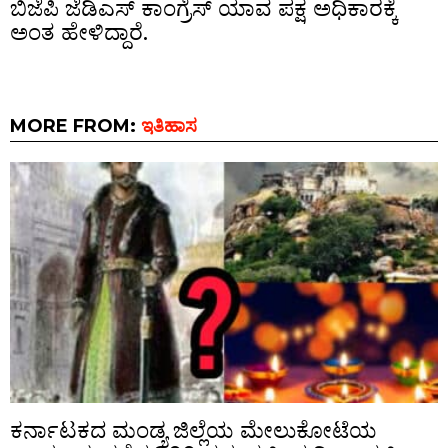
ಬಿಜೆಪಿ ಜೆಡಿಎಸ್ ಕಾಂಗ್ರೆಸ್ ಯಾವ ಪಕ್ಷ ಅಧಿಕಾರಕ್ಕೆ
ಅಂತ ಹೇಳಿದ್ದಾರೆ.
MORE FROM:
ಇತಿಹಾಸ
ಕರ್ನಾಟಕದ ಮಂಡ್ಯ ಜಿಲ್ಲೆಯ ಮೇಲುಕೋಟೆಯ