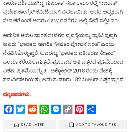
ಕಾರ್ಯದರ್ಶಿಯಾಗಿದ್ದ ಗುಜರಾತ್ ಸಭಾ ೧೯೨೦ ರಲ್ಲಿ ಗುಜರಾತ್
ಪ್ರದೇಶ ಕಾಂಗ್ರೆಸ್ ಕಮಿಟಿಯಾಗಿ ಬದಲಾಯಿತು. ಅದರ ಅಧ್ಯಕ್ಷರಾಗಿ
ನೇಮಕಗೊಂಡ ಅವರು ೧೯೪೭ರವರೆಗೂ ಅಲ್ಲಿ ಸೇವೆ ಸಲ್ಲಿಸಿದರು.
ಆಧುನಿಕ ಅಖಿಲ ಭಾರತ ಸೇವೆಗಳ ವ್ಯವಸ್ಥೆಯನ್ನು ಸ್ಥಾಪಿಸಿದ್ದಕ್ಕಾಗಿ
ಅವರು “ಭಾರತದ ನಾಗರಿಕ ಸೇವಕರ ಪೋಷಕ ಸಂತ” ಎಂದು
ನೆನಪಿಸಿಕೊಳ್ಳುತ್ತಾರೆ. ಅವರನ್ನು “ಭಾರತದ ಏಕೀಕರಣ ನೇತಾರ”
ಎಂದೂ ಕರೆಯಲಾಗುತ್ತದೆ. ಪ್ರಪಂಚದ ಅತಿ ಎತ್ತರದ ಪ್ರತಿಮೆಯಾದ
ಏಕತಾ ಪ್ರತಿಮೆಯನ್ನು 31 ಅಕ್ಟೋಬರ್ 2018 ರಂದು ದೇಶಕ್ಕೆ
ಸಮರ್ಪಿಸಲಾಯಿತು, ಅದು ಸುಮಾರು 182 ಮೀಟರ್ ಎತ್ತರದ್ದಾಗಿದೆ.
ಧನ್ಯವಾದಗಳು
.
F
T
R
W
M
C
Pi
S
a
wi
e
h
es
o
nt
h
ce
READ LATER
tt
d
at
se
py
ADD TO FAVOURITES
er
ar