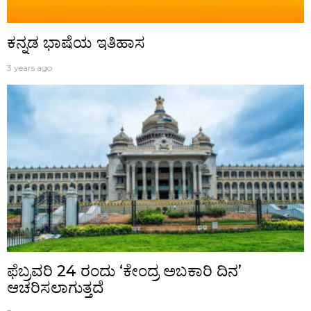
ಕನ್ನಡ ಭಾಷೆಯ ಇತಿಹಾಸ
3 years ago
ಫೆಬ್ರವರಿ 24 ರಂದು ‘ಕೇಂದ್ರ ಅಬಕಾರಿ ದಿನ’
ಆಚರಿಸಲಾಗುತ್ತದೆ