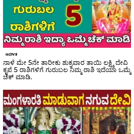
ಅವರ್ಗಿತ
ನಾಳೆ ಮೇ 5ನೇ ತಾರೀಕು ಶುಕ್ರವಾರ ತಾಯಿ ಲಕ್ಷ್ಮಿ ದೇವಿ
ಕೃಪೆ 5 ರಾಶಿಗಳಿಗೆ ಗುರುಬಲ ನಿಮ್ಮ ರಾಶಿ ಇದೆಯಾ ಒಮ್ಮೆ
ಚೆಕ್ ಮಾಡಿ.