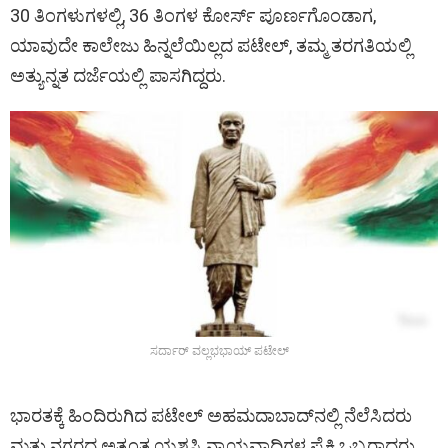
30 ತಿಂಗಳುಗಳಲ್ಲಿ, 36 ತಿಂಗಳ ಕೋರ್ಸ್ ಪೂರ್ಣಗೊಂಡಾಗ,
ಯಾವುದೇ ಕಾಲೇಜು ಹಿನ್ನಲೆಯಿಲ್ಲದ ಪಟೇಲ್, ತಮ್ಮ ತರಗತಿಯಲ್ಲಿ
ಅತ್ಯುನ್ನತ ದರ್ಜೆಯಲ್ಲಿ ಪಾಸಗಿದ್ದರು.
ಸರ್ದಾರ್ ವಲ್ಲಭಭಾಯ್ ಪಟೇಲ್
ಭಾರತಕ್ಕೆ ಹಿಂದಿರುಗಿದ ಪಟೇಲ್ ಅಹಮದಾಬಾದ್‌ನಲ್ಲಿ ನೆಲೆಸಿದರು
ಮತ್ತು ನಗರದ ಅತ್ಯಂತ ಯಶಸ್ವಿ ನ್ಯಾಯವಾದಿಗಳ ಪೈಕಿ ಒಬ್ಬರಾದರು.