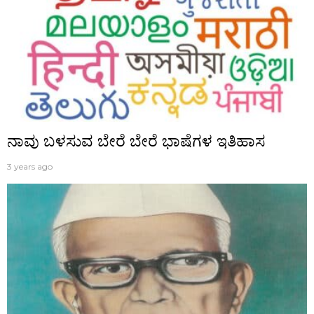
ನಾವು ಬಳಸುವ ಬೇರೆ ಬೇರೆ ಭಾಷೆಗಳ ಇತಿಹಾಸ
3 years ago