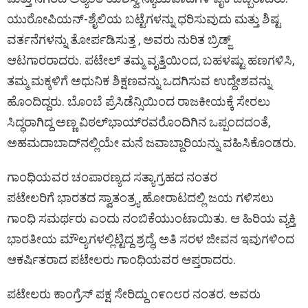
ಯುರೋಪಿಯನ್-ಶೈಲಿಯ ಬಟ್ಟೆಗಳನ್ನು ಧರಿಸುವುದು ಮತ್ತು ಶಿಷ್ಟ
ವರ್ತನೆಗಳನ್ನು ತೋರ್ಪಡಿಸುತ್ತ , ಅವರು ನುರಿತ ಬ್ರಿಡ್ಜ್
ಆಟಗಾರರಾದರು. ಪಟೇಲ್ ತಮ್ಮ ವೃತ್ತಿಯಿಂದ, ಬಹಳಷ್ಟು ಹಣಗಳಿಸಿ,
ತಮ್ಮ ಮಕ್ಕಳಿಗೆ ಅಧುನಿಕ ಶಿಕ್ಷಣವನ್ನು ಒದಗಿಸುವ ಉದ್ದೇಶವನ್ನು
ಹೊಂದಿದ್ದರು. ಬೊಂಬೆ ಪ್ರೆಸಿಡೆನ್ಸಿಯಿಂದ ರಾಜಕೀಯಕ್ಕೆ ಸೇರಲು
ಸಿದ್ಧರಾಗಿದ್ದ ಅಣ್ಣ ವಿಠಲ್‌ಭಾಯ್‌ರವರೊಂದಿಗಿನ ಒಪ್ಪಂದದಂತೆ,
ಅಹಮದಾಬಾದ್‌ನಲ್ಲಿಯೇ ಮನೆ ಜವಾಬ್ದಾರಿಯನ್ನು ವಹಿಸಿಕೊಂಡರು.
ಗಾಂಧಿಯವರ ಚಂಪಾರಣ್ಯದ ಸತ್ಯಾಗ್ರಹದ ನಂತರ
ಪಟೇಲರಿಗೆ ಭಾರತದ ಸ್ವಾತಂತ್ರ್ಯ ಹೋರಾಟದಲ್ಲಿ ಜಯ ಗಳಿಸಲು
ಗಾಂಧಿ ಸಮರ್ಥರು ಎಂದು ನಂಬಿಕೆಯುಂಟಾಯಿತು. ಆ ಹಿರಿಯ ವ್ಯಕ್ತಿ
ಭಾರತೀಯ ಮೌಲ್ಯಗಳಲ್ಲಿಟ್ಟಿದ್ದ ಶ್ರದ್ಧೆ, ಅತಿ ಸರಳ ಜೀವನ ಇವುಗಳಿಂದ
ಆಕರ್ಷಿತರಾದ ಪಟೇಲರು ಗಾಂಧಿಯವರ ಆಪ್ತರಾದರು.
ಪಟೇಲರು ಕಾಂಗ್ರೆಸ್ ಪಕ್ಷ ಸೇರಿದ್ದು ೧೯೧೮ರ ನಂತರ. ಅವರು