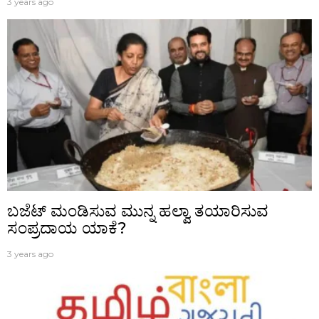
3 years ago
ಬಜೆಟ್‌ ಮಂಡಿಸುವ ಮುನ್ನ ಹಲ್ವಾ ತಯಾರಿಸುವ
ಸಂಪ್ರದಾಯ ಯಾಕೆ?
3 years ago