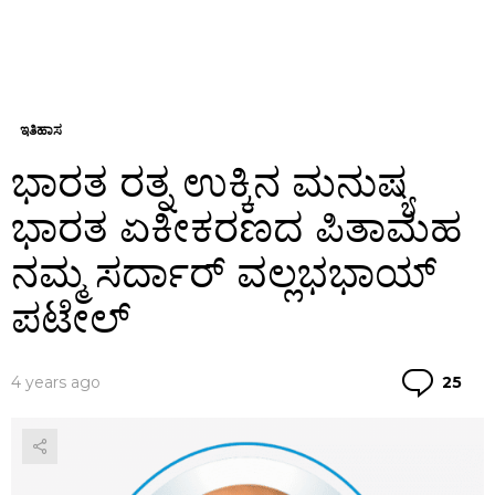
ಇತಿಹಾಸ
ಭಾರತ ರತ್ನ ಉಕ್ಕಿನ ಮನುಷ್ಯ
ಭಾರತ ಏಕೀಕರಣದ ಪಿತಾಮಹ
ನಮ್ಮ ಸರ್ದಾರ್ ವಲ್ಲಭಭಾಯ್
ಪಟೇಲ್
Co
4 years ago
25