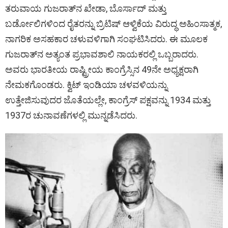
ತರುವಾಯ ಗುಜರಾತ್‌ನ ಖೇಡಾ, ಬೊರ್ಸಾದ್ ಮತ್ತು
ಬರ್ಡೋಲಿಗಳಿಂದ ರೈತರನ್ನು ಬ್ರಿಟಿಷ್ ಆಳ್ವಿಕೆಯ ವಿರುದ್ಧ ಅಹಿಂಸಾತ್ಮಕ,
ನಾಗರಿಕ ಅಸಹಕಾರ ಚಳುವಳಿಗಾಗಿ ಸಂಘಟಿಸಿದರು. ಈ ಮೂಲಕ
ಗುಜರಾತ್‌ನ ಅತ್ಯಂತ ಪ್ರಭಾವಶಾಲಿ ನಾಯಕರಲ್ಲಿ ಒಬ್ಬರಾದರು.
ಅವರು ಭಾರತೀಯ ರಾಷ್ಟ್ರೀಯ ಕಾಂಗ್ರೆಸ್ಸಿನ 49ನೇ ಅಧ್ಯಕ್ಷರಾಗಿ
ನೇಮಕಗೊಂಡರು. ಕ್ವಿಟ್ ಇಂಡಿಯಾ ಚಳವಳಿಯನ್ನು
ಉತ್ತೇಜಿಸುವುದರ ಜೊತೆಯಲ್ಲೇ, ಕಾಂಗ್ರೆಸ್ ಪಕ್ಷವನ್ನು 1934 ಮತ್ತು
1937ರ ಚುನಾವಣೆಗಳಲ್ಲಿ ಮುನ್ನಡೆಸಿದರು.