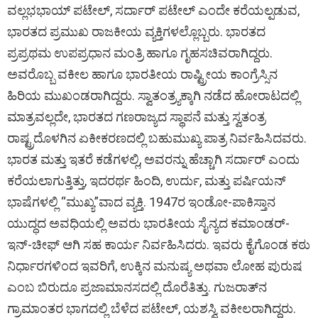
ವಲ್ಲಭಭಾಯ್ ಪಟೇಲ್, ಸರ್ದಾರ್ ಪಟೇಲ್ ಎಂದೇ ಕರೆಯಲ್ಪಡುವ,
ce
tt
d
at
se
py
er
ar
ಭಾರತದ ಪ್ರಮುಖ ರಾಜಕೀಯ ವ್ಯಕ್ತಿಗಳಲ್ಲೊಬ್ಬರು. ಭಾರತದ
b
er
di
s
n
Li
es
e
ಪ್ರಪ್ರಥಮ ಉಪಪ್ರಧಾನ ಮಂತ್ರಿ ಹಾಗೂ ಗೃಹಸಚಿವರಾಗಿದ್ದರು.
o
t
A
g
n
t
ಅವರೊಬ್ಬ ವಕೀಲ ಹಾಗೂ ಭಾರತೀಯ ರಾಷ್ಟ್ರೀಯ ಕಾಂಗ್ರೆಸ್ಸಿನ
o
p
er
k
ಹಿರಿಯ ಮುಖಂಡರಾಗಿದ್ದರು. ಸ್ವಾತಂತ್ರ್ಯಕ್ಕಾಗಿ ನಡೆದ ಹೋರಾಟದಲ್ಲಿ
k
p
ಮಾತ್ರವಲ್ಲದೇ, ಭಾರತದ ಗಣರಾಜ್ಯದ ಸ್ಥಾಪನೆ ಮತ್ತು ಸ್ವತಂತ್ರ
ರಾಷ್ಟ್ರದೊಳಗಿನ ಏಕೀಕರಣದಲ್ಲಿ ಬಹುಮುಖ್ಯ ಪಾತ್ರ ನಿರ್ವಹಿಸಿದವರು.
ಭಾರತ ಮತ್ತು ಇತರೆ ಕಡೆಗಳಲ್ಲಿ, ಅವರನ್ನು ಹೆಚ್ಚಾಗಿ ಸರ್ದಾರ್ ಎಂದು
ಕರೆಯಲಾಗುತ್ತಿತ್ತು, ಇದರರ್ಥ ಹಿಂದಿ, ಉರ್ದು, ಮತ್ತು ಪರ್ಷಿಯನ್
ಭಾಷೆಗಳಲ್ಲಿ “ಮುಖ್ಯ”ವಾದ ವ್ಯಕ್ತಿ. 1947ರ ಇಂಡೋ-ಪಾಕಿಸ್ತಾನ
ಯುದ್ಧದ ಅವಧಿಯಲ್ಲಿ ಅವರು ಭಾರತೀಯ ಸೈನ್ಯದ ಕಮಾಂಡರ್-
ಇನ್-ಚೀಫ್ ಆಗಿ ಸಹ ಕಾರ್ಯ ನಿರ್ವಹಿಸಿದರು. ಇವರು ಕೈಗೊಂಡ ಕಠು
ನಿರ್ಧಾರಗಳಿಂದ ಇವರಿಗೆ, ಉಕ್ಕಿನ ಮನುಷ್ಯ ಅಥವಾ ಲೋಹ ಪುರುಷ
ಎಂಬ ಬಿರುದೂ ಪ್ರಜಾಮಾನಸದಲ್ಲಿ ದೊರೆತಿತ್ತು. ಗುಜರಾತ್‌ನ
ಗ್ರಾಮಾಂತರ ಭಾಗದಲ್ಲಿ ಬೆಳೆದ ಪಟೇಲ್, ಯಶಸ್ವಿ ವಕೀಲರಾಗಿದ್ದರು.