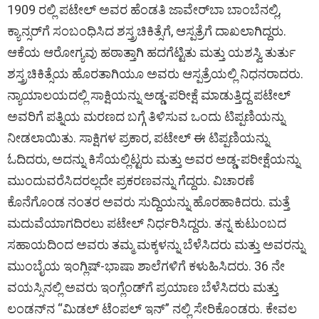
1909 ರಲ್ಲಿ ಪಟೇಲ್ ಅವರ ಹೆಂಡತಿ ಜಾವೇರ್‌ಬಾ ಬಾಂಬೆನಲ್ಲಿ,
ಕ್ಯಾನ್ಸರ್‌ಗೆ ಸಂಬಂಧಿಸಿದ ಶಸ್ತ್ರಚಿಕಿತ್ಸೆಗೆ, ಆಸ್ಪತ್ರೆಗೆ ದಾಖಲಾಗಿದ್ದರು.
ಆಕೆಯ ಆರೋಗ್ಯವು ಹಠಾತ್ತಾಗಿ ಹದಗೆಟ್ಟಿತು ಮತ್ತು ಯಶಸ್ವಿ ತುರ್ತು
ಶಸ್ತ್ರಚಿಕಿತ್ಸೆಯ ಹೊರತಾಗಿಯೂ ಅವರು ಆಸ್ಪತ್ರೆಯಲ್ಲಿ ನಿಧನರಾದರು.
ನ್ಯಾಯಾಲಯದಲ್ಲಿ ಸಾಕ್ಷಿಯನ್ನು ಅಡ್ಡ-ಪರೀಕ್ಷೆ ಮಾಡುತ್ತಿದ್ದ ಪಟೇಲ್
ಅವರಿಗೆ ಪತ್ನಿಯ ಮರಣದ ಬಗ್ಗೆ ತಿಳಿಸುವ ಒಂದು ಟಿಪ್ಪಣಿಯನ್ನು
ನೀಡಲಾಯಿತು. ಸಾಕ್ಷಿಗಳ ಪ್ರಕಾರ, ಪಟೇಲ್ ಈ ಟಿಪ್ಪಣಿಯನ್ನು
ಓದಿದರು, ಅದನ್ನು ಕಿಸೆಯಲ್ಲಿಟ್ಟರು ಮತ್ತು ಅವರ ಅಡ್ಡ-ಪರೀಕ್ಷೆಯನ್ನು
ಮುಂದುವರೆಸಿದರಲ್ಲದೇ ಪ್ರಕರಣವನ್ನು ಗೆದ್ದರು. ವಿಚಾರಣೆ
ಕೊನೆಗೊಂಡ ನಂತರ ಅವರು ಸುದ್ದಿಯನ್ನು ಹೊರಹಾಕಿದರು. ಮತ್ತೆ
ಮದುವೆಯಾಗದಿರಲು ಪಟೇಲ್ ನಿರ್ಧರಿಸಿದ್ದರು. ತನ್ನ ಕುಟುಂಬದ
ಸಹಾಯದಿಂದ ಅವರು ತಮ್ಮ ಮಕ್ಕಳನ್ನು ಬೆಳೆಸಿದರು ಮತ್ತು ಅವರನ್ನು
ಮುಂಬೈಯ ಇಂಗ್ಲಿಷ್-ಭಾಷಾ ಶಾಲೆಗಳಿಗೆ ಕಳುಹಿಸಿದರು. 36 ನೇ
ವಯಸ್ಸಿನಲ್ಲಿ ಅವರು ಇಂಗ್ಲೆಂಡ್‌ಗೆ ಪ್ರಯಾಣ ಬೆಳೆಸಿದರು ಮತ್ತು
ಲಂಡನ್‌ನ “ಮಿಡಲ್ ಟೆಂಪಲ್ ಇನ್” ನಲ್ಲಿ ಸೇರಿಕೊಂಡರು. ಕೇವಲ