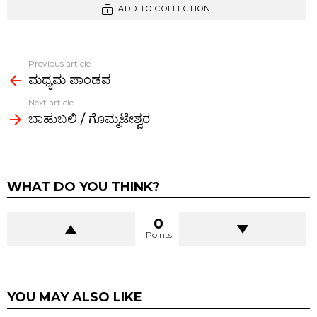
b
er
di
s
n
Li
es
e
ADD TO COLLECTION
o
t
A
g
n
t
o
p
er
k
Previous article
See
k
p
ಮಧ್ಯಮ ಪಾಂಡವ
more
Next article
ಬಾಹುಬಲಿ / ಗೊಮ್ಮಟೇಶ್ವರ
WHAT DO YOU THINK?
0
Points
YOU MAY ALSO LIKE