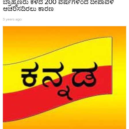
ಬ್ರಾಹ್ಮಣರು ಕಳೆದ 200 ವರ್ಷಗಳಿಂದ ದೀಪಾವಳಿ
ಆಚರಿಸದಿರಲು ಕಾರಣ
3 years ago